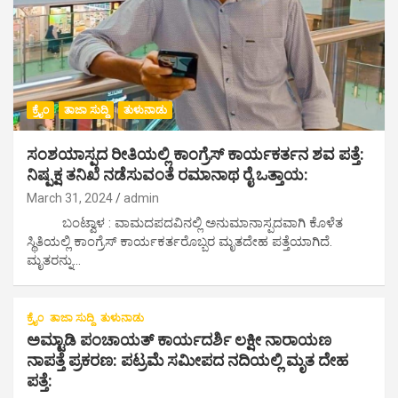
ಕ್ರೈಂ
ತಾಜಾ ಸುದ್ದಿ
ತುಳುನಾಡು
ಸಂಶಯಾಸ್ಪದ ರೀತಿಯಲ್ಲಿ ಕಾಂಗ್ರೆಸ್ ಕಾರ್ಯಕರ್ತನ ಶವ ಪತ್ತೆ:
ನಿಷ್ಪಕ್ಷ ತನಿಖೆ ನಡೆಸುವಂತೆ ರಮಾನಾಥ ರೈ ಒತ್ತಾಯ:
March 31, 2024
admin
ಬಂಟ್ವಾಳ : ವಾಮದಪದವಿನಲ್ಲಿ ಅನುಮಾನಾಸ್ಪದವಾಗಿ ಕೊಳೆತ
ಸ್ಥಿತಿಯಲ್ಲಿ ಕಾಂಗ್ರೆಸ್ ಕಾರ್ಯಕರ್ತರೊಬ್ಬರ ಮೃತದೇಹ ಪತ್ತೆಯಾಗಿದೆ.
ಮೃತರನ್ನು…
ಕ್ರೈಂ
ತಾಜಾ ಸುದ್ದಿ
ತುಳುನಾಡು
ಅಮ್ಟಾಡಿ ಪಂಚಾಯತ್ ಕಾರ್ಯದರ್ಶಿ ಲಕ್ಷೀ ನಾರಾಯಣ
ನಾಪತ್ತೆ ಪ್ರಕರಣ: ಪಟ್ರಮೆ ಸಮೀಪದ ನದಿಯಲ್ಲಿ ಮೃತ ದೇಹ
ಪತ್ತೆ: