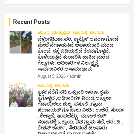
s
a
r
n
c
a
Recent Posts
h
v
ಆರೋಗ್ಯ
ಇದೇ ಪ್ರಾಬ್ಲಮ್
ತಾಜಾ ಸುದ್ದಿ
ತುಳುನಾಡು
ಬೆಳ್ತಂಗಡಿ,:ತಾ.ಪಂ‌. ಕ್ವಾಟ್ರಸ್ ಆವರಣ ಗೋಡೆ
i
ಮೇಲೆ ನೇತಾಡುತಿದೆ ಅಪಾಯಕಾರಿ ಮರದ
g
ಕೊಂಬೆ: ರಸ್ತೆ ಬದಿಯಲ್ಲಿದೆ ತೆರವುಗೊಳ್ಳದೆ,
ಕೊಳೆಯುತ್ತಿದೆ ತುಂಡರಿಸಿ ಹಾಕಿದ ಮರದ
a
ಗೆಲ್ಲುಗಳು: ಅಧಿಕಾರಿಗಳ ನಿರ್ಲಕ್ಷ್ಯಕ್ಕೆ
ಸಾರ್ವಜನಿಕರ ಅಸಾಮಾಧಾನ:
t
August 5, 2026
admin
i
ತಾಜಾ ಸುದ್ದಿ
ತುಳುನಾಡು
o
ಕೃತಕ ನೆರೆಗೆ ನದಿ ಒತ್ತುವರಿ ಕಾರಣ, ಕ್ರಮ
n
ಕೈಗೊಳ್ಳದ ,ಅಧಿಕಾರಿಗಳ ವಿರುದ್ದ ಆಕ್ರೋಶ:
ಗಡಾಯಿಕಲ್ಲು ಶುಲ್ಕ ವಸೂಲಿ ,ಗ್ರಾಮ
ಪಂಚಾಯತ್ ಗೂ ಪಾಲು ನೀಡಿ : ಉಜಿರೆ, ಸುರ್ಯ
, ಕೇಳ್ತಾಜೆ, ಇಂದಬೆಟ್ಟು, ಮೂಲಕ ಬಸ್
ಸಂಚಾರಕ್ಕೆ ಒತ್ತಾಯ: ನಡ ಗ್ರಾಮ ಸಭೆ, ಚರಂಡಿ ,
ರೇಶನ್ ಕಾರ್ಡ್ , ಸೇರಿದಂತೆ ಹಲವಾರು
ವಿಚಾರಗಳ ಬಗ್ಗೆ ಗ್ರಾಮಸ್ಥರ ಚರ್ಚೆ: