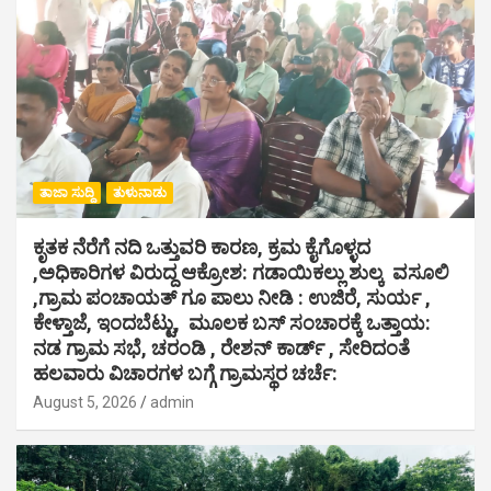
ತಾಜಾ ಸುದ್ದಿ
ತುಳುನಾಡು
ಕೃತಕ ನೆರೆಗೆ ನದಿ ಒತ್ತುವರಿ ಕಾರಣ, ಕ್ರಮ ಕೈಗೊಳ್ಳದ
,ಅಧಿಕಾರಿಗಳ ವಿರುದ್ದ ಆಕ್ರೋಶ: ಗಡಾಯಿಕಲ್ಲು ಶುಲ್ಕ ವಸೂಲಿ
,ಗ್ರಾಮ ಪಂಚಾಯತ್ ಗೂ ಪಾಲು ನೀಡಿ : ಉಜಿರೆ, ಸುರ್ಯ ,
ಕೇಳ್ತಾಜೆ, ಇಂದಬೆಟ್ಟು, ಮೂಲಕ ಬಸ್ ಸಂಚಾರಕ್ಕೆ ಒತ್ತಾಯ:
ನಡ ಗ್ರಾಮ ಸಭೆ, ಚರಂಡಿ , ರೇಶನ್ ಕಾರ್ಡ್ , ಸೇರಿದಂತೆ
ಹಲವಾರು ವಿಚಾರಗಳ ಬಗ್ಗೆ ಗ್ರಾಮಸ್ಥರ ಚರ್ಚೆ:
August 5, 2026
admin