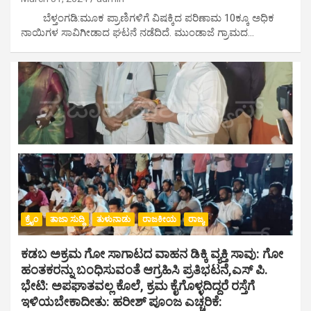
ಬೆಳ್ತಂಗಡಿ:ಮೂಕ ಪ್ರಾಣಿಗಳಿಗೆ ವಿಷಕ್ಕಿದ ಪರಿಣಾಮ 10ಕ್ಕೂ ಅಧಿಕ
ನಾಯಿಗಳ ಸಾವಿಗೀಡಾದ ಘಟನೆ ನಡೆದಿದೆ. ಮುಂಡಾಜೆ ಗ್ರಾಮದ…
ಕ್ರೈಂ
ತಾಜಾ ಸುದ್ದಿ
ತುಳುನಾಡು
ರಾಜಕೀಯ
ರಾಜ್ಯ
ಕಡಬ ಅಕ್ರಮ ಗೋ ಸಾಗಾಟದ ವಾಹನ ಡಿಕ್ಕಿ ವ್ಯಕ್ತಿ ಸಾವು: ಗೋ
ಹಂತಕರನ್ನು ಬಂಧಿಸುವಂತೆ ಆಗ್ರಹಿಸಿ ಪ್ರತಿಭಟನೆ,ಎಸ್ ಪಿ.
ಭೇಟಿ: ಅಪಘಾತವಲ್ಲ ಕೊಲೆ, ಕ್ರಮ ಕೈಗೊಳ್ಳದಿದ್ದರೆ ರಸ್ತೆಗೆ
ಇಳಿಯಬೇಕಾದೀತು: ಹರೀಶ್ ಪೂಂಜ ಎಚ್ಚರಿಕೆ: