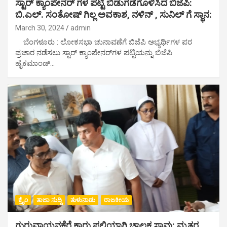
ಸ್ಟಾರ್ ಕ್ಯಾಂಪೇನರ್ ಗಳ ಪಟ್ಟಿ ಬಿಡುಗಡೆಗೊಳಿಸಿದ ಬಿಜೆಪಿ:
ಬಿ.ಎಲ್. ಸಂತೋಷ್ ಗಿಲ್ಲ ಅವಕಾಶ, ನಳಿನ್ , ಸುನಿಲ್ ಗೆ ಸ್ಥಾನ:
March 30, 2024
admin
ಬೆಂಗಳೂರು : ಲೋಕಸಭಾ ಚುನಾವಣೆಗೆ ಬಿಜೆಪಿ ಅಭ್ಯರ್ಥಿಗಳ ಪರ
ಪ್ರಚಾರ ನಡೆಸಲು ಸ್ಟಾರ್ ಕ್ಯಾಂಪೇನರ್​ಗಳ ಪಟ್ಟಿಯನ್ನು ಬಿಜೆಪಿ
ಹೈಕಮಾಂಡ್…
ಕ್ರೈಂ
ತಾಜಾ ಸುದ್ದಿ
ತುಳುನಾಡು
ರಾಜಕೀಯ
ಗುರುವಾಯನಕೆರೆ ಕಾರು ಪಲ್ಟಿಯಾಗಿ ಚಾಲಕ ಸಾವು: ಮೃತರ