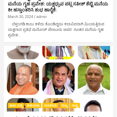
ಮನೆಯ ಗೃಹ ಪ್ರವೇಶ: ಯಕ್ಷಧ್ರುವ ಪಟ್ಲ ಸತೀಶ್ ಶೆಟ್ಟಿ ಮನೆಯ
ಕೀ ಹಸ್ತಾಂತರಿಸಿ ಶುಭ ಹಾರೈಕೆ:
March 30, 2024
admin
ಬೆಳ್ತಂಗಡಿ:ಕಾಲು ಕಳೆದು ಕೊಂಡಿದ್ದರೂ ಕಲಾವಿದನಾಗಿ ಮಿಂಚುತ್ತಿರುವ
ಯಕ್ಷಗಾನ ಪ್ರತಿಭೆ ಮನೋಜ್ ವೇಣೂರು ಅವರ ನೂತನ ಮನೆಯ ಗೃಹ
ಪ್ರವೇಶ…
ತಾಜಾ ಸುದ್ದಿ
ತುಳುನಾಡು
ರಾಜಕೀಯ
ರಾಜ್ಯ
ರಾಷ್ಟ್ರ