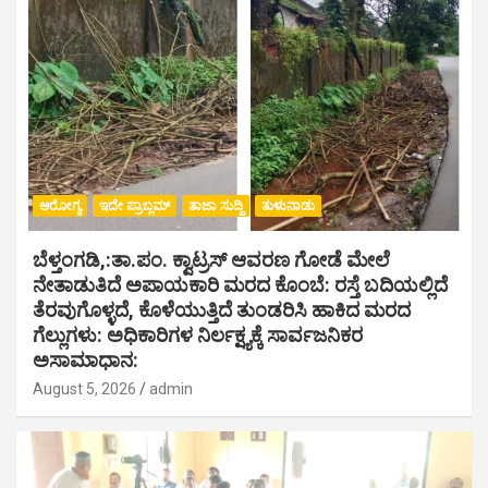
ಆರೋಗ್ಯ
ಇದೇ ಪ್ರಾಬ್ಲಮ್
ತಾಜಾ ಸುದ್ದಿ
ತುಳುನಾಡು
ಬೆಳ್ತಂಗಡಿ,:ತಾ.ಪಂ‌. ಕ್ವಾಟ್ರಸ್ ಆವರಣ ಗೋಡೆ ಮೇಲೆ
ನೇತಾಡುತಿದೆ ಅಪಾಯಕಾರಿ ಮರದ ಕೊಂಬೆ: ರಸ್ತೆ ಬದಿಯಲ್ಲಿದೆ
ತೆರವುಗೊಳ್ಳದೆ, ಕೊಳೆಯುತ್ತಿದೆ ತುಂಡರಿಸಿ ಹಾಕಿದ ಮರದ
ಗೆಲ್ಲುಗಳು: ಅಧಿಕಾರಿಗಳ ನಿರ್ಲಕ್ಷ್ಯಕ್ಕೆ ಸಾರ್ವಜನಿಕರ
ಅಸಾಮಾಧಾನ:
August 5, 2026
admin