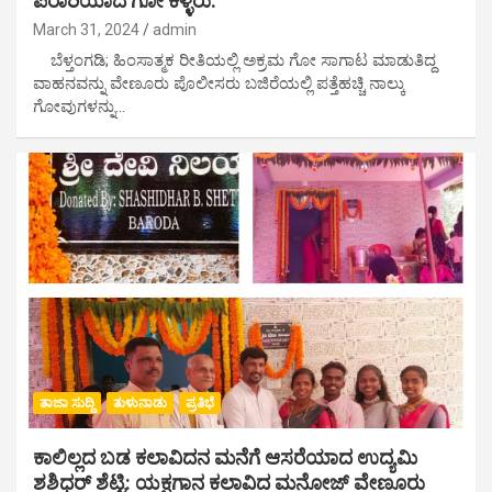
ಪರಾರಿಯಾದ ಗೋ ಕಳ್ಳರು:
March 31, 2024
admin
ಬೆಳ್ತಂಗಡಿ; ಹಿಂಸಾತ್ಮಕ ರೀತಿಯಲ್ಲಿ ಅಕ್ರಮ ಗೋ ಸಾಗಾಟ ಮಾಡುತಿದ್ದ
ವಾಹನವನ್ನು ವೇಣೂರು ಪೊಲೀಸರು ಬಜಿರೆಯಲ್ಲಿ ಪತ್ತೆಹಚ್ಚಿ ನಾಲ್ಕು
ಗೋವುಗಳನ್ನು…
ತಾಜಾ ಸುದ್ದಿ
ತುಳುನಾಡು
ಪ್ರತಿಭೆ
ಕಾಲಿಲ್ಲದ ಬಡ ಕಲಾವಿದನ ಮನೆಗೆ ಆಸರೆಯಾದ ಉದ್ಯಮಿ
ಶಶಿಧರ್ ಶೆಟ್ಟಿ: ಯಕ್ಷಗಾನ ಕಲಾವಿದ ಮನೋಜ್ ವೇಣೂರು