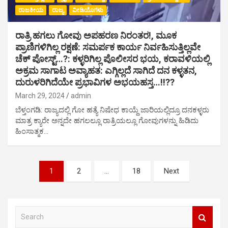
ರಾಜಕೀಯ
ರಾಜ್ಯ
ವೀಡಿಯೊಗಳು
ರಾತ್ರಿ ಹಗಲು ಗೋವು ಅಪಹರಣ ನಿರಂತರ!, ಮೂಕ
ಪ್ರಾಣಿಗಳಿಗಿಲ್ಲ ರಕ್ಷಣೆ: ಸಮರ್ಪಕ ಕಾರ್ಯ ನಿರ್ವಹಿಸುತ್ತಿಲ್ಲವೇ
ಚೆಕ್ ಪೋಸ್ಟ್…?: ಕಳ್ಳರಿಗಿಲ್ಲ ಪೊಲೀಸರ ಭಯ, ಕರಾವಳಿಯಲ್ಲಿ
ಅಕ್ರಮ ಸಾಗಾಟ ಅವ್ಯಾಹತ: ಎಗ್ಗಿಲ್ಲದೆ ಸಾಗಿದೆ ದನ ಕಳ್ಳತನ,
ದುರುಳರಿಗಿದೆಯೇ ಪ್ರಭಾವಿಗಳ ಅಭಯಹಸ್ತ…!!??
March 29, 2024
admin
ಬೆಳ್ತಂಗಡಿ: ರಾಜ್ಯದಲ್ಲಿ ಗೋ ಹತ್ಯೆ ನಿಷೇಧ ಕಾಯ್ದೆ ಜಾರಿಯಲ್ಲಿದ್ರೂ ದನಕಳ್ಳರು
ಮಾತ್ರ ಕ್ಯಾರೇ ಅನ್ನದೇ ಹಗಲಲ್ಲೂ ರಾತ್ರಿಯಲ್ಲೂ ಗೋವುಗಳನ್ನು ಹಿಡಿದು
ಹಿಂಸಾತ್ಮಕ…
P
1
2
…
18
Next
o
s
S
t
e