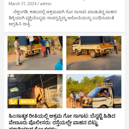
March 31, 2024
admin
ಬೆಳ್ತಂಗಡಿ: ಕಡಬದಲ್ಲಿ ಆಕ್ರಮವಾಗಿ ಗೋ ಸಾಗಾಟ ಮಾಡುತಿದ್ದ ವಾಹನ
ಡಿಕ್ಕಿಯಾಗಿ ವ್ಯಕ್ತಿಯೊಬ್ಬರು ಸಾವನ್ನಪ್ಪಿದ್ದು ಆರೋಪಿಯನ್ನು ಬಂಧಿಸುವಂತೆ
ಆಗ್ರಹಿಸಿ ರಾತ್ರಿ…
ಕ್ರೈಂ
ತುಳುನಾಡು
ಹಿಂಸಾತ್ಮಕ ರೀತಿಯಲ್ಲಿ ಅಕ್ರಮ ಗೋ ಸಾಗಾಟ: ಬೆನ್ನಟ್ಟಿ ಹಿಡಿದ
ವೇಣೂರು ಪೊಲೀಸರು: ರಸ್ತೆಯಲ್ಲೇ ವಾಹನ ಬಿಟ್ಟು