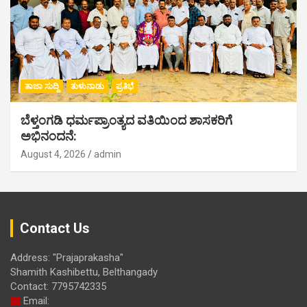
ತಾಜಾ ಸುದ್ದಿ
ತುಳುನಾಡು
ಪ್ರತಿಭೆ
ಬೆಳ್ತಂಗಡಿ ಧರ್ಮಪ್ರಾಂತ್ಯದ ವತಿಯಿಂದ ಶಾಸಕರಿಗೆ
ಅಭಿನಂದನೆ:
August 4, 2026
admin
Contact Us
Address: "Prajaprakasha"
Shamith Kashibettu, Belthangady
Contact: 7795742335
Email: