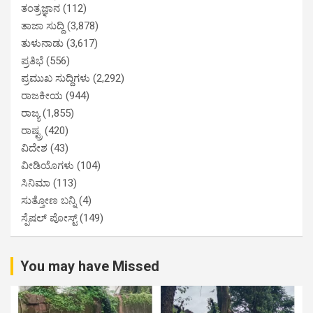
ತಂತ್ರಜ್ಞಾನ
(112)
ತಾಜಾ ಸುದ್ದಿ
(3,878)
ತುಳುನಾಡು
(3,617)
ಪ್ರತಿಭೆ
(556)
ಪ್ರಮುಖ ಸುದ್ದಿಗಳು
(2,292)
ರಾಜಕೀಯ
(944)
ರಾಜ್ಯ
(1,855)
ರಾಷ್ಟ್ರ
(420)
ವಿದೇಶ
(43)
ವೀಡಿಯೊಗಳು
(104)
ಸಿನಿಮಾ
(113)
ಸುತ್ತೋಣ ಬನ್ನಿ
(4)
ಸ್ಪೆಷಲ್ ಪೋಸ್ಟ್
(149)
You may have Missed