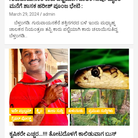
ಮನೆಗೆ ಶಾಸಕ ಹರೀಶ್ ಪೂಂಜ ಭೇಟಿ :
March 29, 2024
admin
ಬೆಳ್ತಂಗಡಿ: ಗುರುವಾಯನಕೆರೆ ಶಕ್ತಿನಗರದ ಬಳಿ ಇಂದು ಮಧ್ಯಾಹ್ನ
ಚಾಲಕನ ನಿಯಂತ್ರಣ ತಪ್ಪಿ ಕಾರು ಪಲ್ಟಿಯಾಗಿ ಕಾರು ಚಲಾಯಿಸುತಿದ್ದ
ಬೆಳ್ತಂಗಡಿ…
ಇದೇ ಪ್ರಾಬ್ಲಮ್
ಕ್ರೈಂ
ತಾಜಾ ಸುದ್ದಿ
ತುಳುನಾಡು
ಪ್ರಮುಖ ಸುದ್ದಿಗಳು
ಸ್ಪೆಷಲ್ ಪೋಸ್ಟ್
ಕೃಷಿಕರೇ ಎಚ್ಚರ…!!! ತೋಟದೊಳಗೆ ಕಾಲಿಡುವಾಗ ಬುಸ್