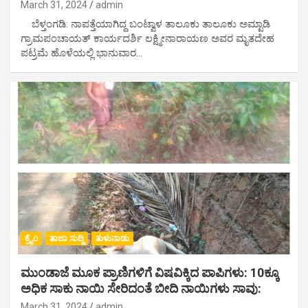
March 31, 2024
admin
ಬೆಳ್ತಂಗಡಿ: ನಾಪತ್ತೆಯಾಗಿದ್ದ ಬಂಟ್ವಾಳ ತಾಲೂಕು ತಾಲೂಕು ಅಮ್ಟಾಡಿ
ಗ್ರಾಮಪಂಚಾಯತ್ ಕಾರ್ಯದರ್ಶಿ ಲಕ್ಷ್ಮೀನಾರಾಯಣ ಅವರ ಮೃತದೇಹ
ಪಟ್ರಮೆ ಹೊಳೆಯಲ್ಲಿ ಭಾನುವಾರ…
ಕ್ರೈಂ
ತಾಜಾ ಸುದ್ದಿ
ತುಳುನಾಡು
ಮುಂಡಾಜೆ ಮೂಕ ಪ್ರಾಣಿಗಳಿಗೆ ವಿಷವಿಕ್ಕಿದ ಪಾಪಿಗಳು: 10ಕ್ಕೂ
ಅಧಿಕ ಸಾಕು ನಾಯಿ ಸೇರಿದಂತೆ ಬೀದಿ ನಾಯಿಗಳು ಸಾವು:
March 31, 2024
admin