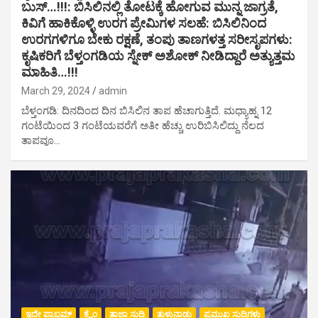
ಬುಸ್…!!!: ಬಿಸಿಲಿನಲ್ಲಿ ತೋಟಕ್ಕೆ ಹೋಗುವ ಮುನ್ನ ಜಾಗ್ರತೆ,
ಕಿವಿಗೆ ಹಾಕಿಕೊಳ್ಳಿ ಉರಗ ಪ್ರೇಮಿಗಳ ಸಲಹೆ: ಬಿಸಿಲಿನಿಂದ
ಉರಗಗಳಿಗೂ ಬೇಕು ರಕ್ಷಣೆ, ತಂಪು ತಾಣಗಳತ್ತ ಸರೀಸೃಪಗಳು:
ಕೃಷಿಕರಿಗೆ ಬೆಳ್ತಂಗಡಿಯ ಸ್ನೇಕ್ ಅಶೋಕ್ ನೀಡಿದ್ದಾರೆ ಅತ್ಯುತ್ತಮ
ಮಾಹಿತಿ…!!!
March 29, 2024
admin
ಬೆಳ್ತಂಗಡಿ: ದಿನದಿಂದ ದಿನ ಬಿಸಿಲಿನ ತಾಪ ಹೆಚಾಗುತ್ತಿದೆ. ಮಧ್ಯಾಹ್ನ 12
ಗಂಟೆಯಿಂದ 3 ಗಂಟೆಯವರೆಗೆ ಅತೀ ಹೆಚ್ಚು ಉರಿಬಿಸಿಲಿದ್ದು ನೆಲದ
ತಾಪವೂ…
ಇದೇ ಪ್ರಾಬ್ಲಮ್
ಕ್ರೈಂ
ತಾಜಾ ಸುದ್ದಿ
ತುಳುನಾಡು
ಪ್ರಮುಖ ಸುದ್ದಿಗಳು