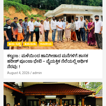
ತಾಜಾ ಸುದ್ದಿ
ತುಳುನಾಡು
ರಾಜಕೀಯ
ಕಲ್ಮಂಜ : ಮಳೆಯಿಂದ ಹಾನಿಗೀಡಾದ ಮನೆಗಳಿಗೆ ಶಾಸಕ
ಹರೀಶ್ ಪೂಂಜಾ ಭೇಟಿ – ವೈಯಕ್ತಿಕ ನೆಲೆಯಲ್ಲಿ ಆರ್ಥಿಕ‌
ನೆರವು: !
August 4, 2026
admin