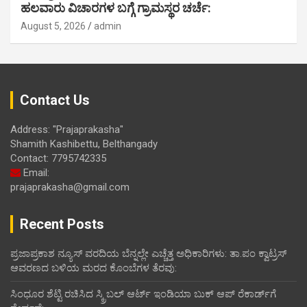
ಹಲವಾರು ವಿಚಾರಗಳ ಬಗ್ಗೆ ಗ್ರಾಮಸ್ಥರ ಚರ್ಚೆ:
August 5, 2026
admin
Contact Us
Address: "Prajaprakasha"
Shamith Kashibettu, Belthangady
Contact: 7795742335
Email:
prajaprakasha@gmail.com
Recent Posts
ಪ್ರಜಾಪ್ರಕಾಶ ನ್ಯೂಸ್ ವರದಿಯ ಬೆನ್ನಲ್ಲೇ ಎಚ್ಚೆತ್ತ ಅಧಿಕಾರಿಗಳು: ತಾ.ಪಂ ಕ್ವಾಟ್ರಸ್
ಆವರಣದ ಬಳಿಯ ಮರದ ಕೊಂಬೆಗಳ ತೆರವು:
ಸಿಂಧೂರ ಶೆಟ್ಟಿ ರಚಿಸಿದ ಸ್ಕ್ರಿಬಲ್ ಆರ್ಟ್ ಇಂಡಿಯಾ ಬುಕ್ ಆಪ್ ರೆಕಾರ್ಡ್‌ಗೆ