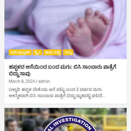
ಇದೇ ಪ್ರಾಬ್ಲಮ್
ಕ್ರೈಂ
ತಾಜಾ ಸುದ್ದಿ
ರಾಜ್ಯ
ಹಪ್ಪಳದ ಆಸೆಯಿಂದ ಬಂದ ಮಗು: ಬಿಸಿ ಸಾಂಬಾರು ಪಾತ್ರೆಗೆ
ಬಿದ್ದು ಸಾವು
March 8, 2024
admin
ಬಳ್ಳಾರಿ: ಹಪ್ಪಳ ಬೇಕೆಂದು ಆಸೆ ಪಟ್ಟು ಬಂದ 2 ವರ್ಷದ ಮಗು
ಆಕಸ್ಮಿಕವಾಗಿ ಬಿಸಿ ಸಾಂಬಾರು ಪಾತ್ರೆಗೆ ಬಿದ್ದು ಮೃತಪಟ್ಟ ಘಟನೆ…