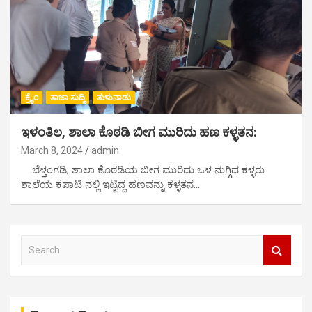
ಕ್ರೈಂ
ತಾಜಾ ಸುದ್ದಿ
ತುಳುನಾಡು
ಇಳಂತಿಲ, ಶಾಲಾ ಕೊಠಡಿ ಬೀಗ ಮುರಿದು ಹಣ ಕಳ್ಳತನ:
March 8, 2024
admin
ಬೆಳ್ತಂಗಡಿ; ಶಾಲಾ ಕೊಠಡಿಯ ಬೀಗ ಮುರಿದು ಒಳ ನುಗ್ಗಿದ ಕಳ್ಳರು
ಶಾಲೆಯ ಕಪಾಟಿ ನಲ್ಲಿ ಇಟ್ಟಿದ್ದ ಹಣವನ್ನು ಕಳ್ಳತನ‌…
S
e
a
r
c