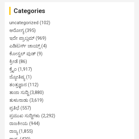
Categories
uncategorized
(102)
ಆರೋಗ್ಯ
(395)
ಇದೇ ಪ್ರಾಬ್ಲಮ್
(969)
ಎಡಿಟರ್ಸ್ ಚಾಯ್ಸ್
(4)
ಕೋಸ್ಟಲ್ ವುಡ್
(9)
ಕ್ರೀಡೆ
(86)
ಕ್ರೈಂ
(1,917)
ಜ್ಯೋತಿಷ್ಯ
(1)
ತಂತ್ರಜ್ಞಾನ
(112)
ತಾಜಾ ಸುದ್ದಿ
(3,880)
ತುಳುನಾಡು
(3,619)
ಪ್ರತಿಭೆ
(557)
ಪ್ರಮುಖ ಸುದ್ದಿಗಳು
(2,292)
ರಾಜಕೀಯ
(944)
ರಾಜ್ಯ
(1,855)
ರಾಷ್ಟ್ರ
(420)