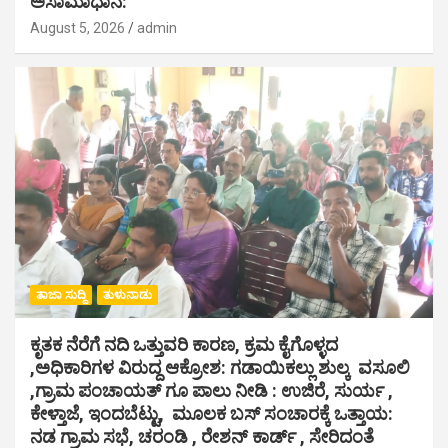
ಅಸಾಮಾಧಾನ:
August 5, 2026
admin
ತಾಜಾ ಸುದ್ದಿ
ತುಳುನಾಡು
ಕೃತಕ ನೆರೆಗೆ ನದಿ ಒತ್ತುವರಿ ಕಾರಣ, ಕ್ರಮ ಕೈಗೊಳ್ಳದ
,ಅಧಿಕಾರಿಗಳ ವಿರುದ್ದ ಆಕ್ರೋಶ: ಗಡಾಯಿಕಲ್ಲು ಶುಲ್ಕ ವಸೂಲಿ
,ಗ್ರಾಮ ಪಂಚಾಯತ್ ಗೂ ಪಾಲು ನೀಡಿ : ಉಜಿರೆ, ಸುರ್ಯ ,
ಕೇಳ್ತಾಜೆ, ಇಂದಬೆಟ್ಟು, ಮೂಲಕ ಬಸ್ ಸಂಚಾರಕ್ಕೆ ಒತ್ತಾಯ:
ನಡ ಗ್ರಾಮ ಸಭೆ, ಚರಂಡಿ , ರೇಶನ್ ಕಾರ್ಡ್ , ಸೇರಿದಂತೆ