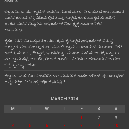
ಸೇರ್ಪಡೆ:
ಬೆಳ್ತಂಗಡಿ,:ತಾ.ಪಂ‌. ಕ್ವಾಟ್ರಸ್ ಆವರಣ ಗೋಡೆ ಮೇಲೆ ನೇತಾಡುತಿದೆ ಅಪಾಯಕಾರಿ
ಮರದ ಕೊಂಬೆ: ರಸ್ತೆ ಬದಿಯಲ್ಲಿದೆ ತೆರವುಗೊಳ್ಳದೆ, ಕೊಳೆಯುತ್ತಿದೆ ತುಂಡರಿಸಿ
ಹಾಕಿದ ಮರದ ಗೆಲ್ಲುಗಳು: ಅಧಿಕಾರಿಗಳ ನಿರ್ಲಕ್ಷ್ಯಕ್ಕೆ ಸಾರ್ವಜನಿಕರ
ಅಸಾಮಾಧಾನ:
ಕೃತಕ ನೆರೆಗೆ ನದಿ ಒತ್ತುವರಿ ಕಾರಣ, ಕ್ರಮ ಕೈಗೊಳ್ಳದ ,ಅಧಿಕಾರಿಗಳ ವಿರುದ್ದ
ಆಕ್ರೋಶ: ಗಡಾಯಿಕಲ್ಲು ಶುಲ್ಕ ವಸೂಲಿ ,ಗ್ರಾಮ ಪಂಚಾಯತ್ ಗೂ ಪಾಲು ನೀಡಿ :
ಉಜಿರೆ, ಸುರ್ಯ , ಕೇಳ್ತಾಜೆ, ಇಂದಬೆಟ್ಟು, ಮೂಲಕ ಬಸ್ ಸಂಚಾರಕ್ಕೆ ಒತ್ತಾಯ:
ನಡ ಗ್ರಾಮ ಸಭೆ, ಚರಂಡಿ , ರೇಶನ್ ಕಾರ್ಡ್ , ಸೇರಿದಂತೆ ಹಲವಾರು ವಿಚಾರಗಳ
ಬಗ್ಗೆ ಗ್ರಾಮಸ್ಥರ ಚರ್ಚೆ:
ಕಲ್ಮಂಜ : ಮಳೆಯಿಂದ ಹಾನಿಗೀಡಾದ ಮನೆಗಳಿಗೆ ಶಾಸಕ ಹರೀಶ್ ಪೂಂಜಾ ಭೇಟಿ
– ವೈಯಕ್ತಿಕ ನೆಲೆಯಲ್ಲಿ ಆರ್ಥಿಕ‌ ನೆರವು: !
MARCH 2024
M
T
W
T
F
S
S
1
2
3
4
5
6
7
8
9
10