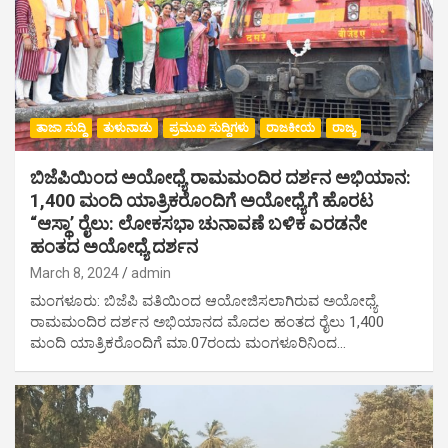
ತಾಜಾ ಸುದ್ದಿ
ತುಳುನಾಡು
ಪ್ರಮುಖ ಸುದ್ದಿಗಳು
ರಾಜಕೀಯ
ರಾಜ್ಯ
ಬಿಜೆಪಿಯಿಂದ ಅಯೋಧ್ಯೆ ರಾಮಮಂದಿರ ದರ್ಶನ ಅಭಿಯಾನ:
1,400 ಮಂದಿ ಯಾತ್ರಿಕರೊಂದಿಗೆ ಅಯೋಧ್ಯೆಗೆ ಹೊರಟ
“ಆಸ್ಥಾ’ ರೈಲು: ಲೋಕಸಭಾ ಚುನಾವಣೆ ಬಳಿಕ ಎರಡನೇ
ಹಂತದ ಅಯೋಧ್ಯೆ ದರ್ಶನ
March 8, 2024
admin
ಮಂಗಳೂರು: ಬಿಜೆಪಿ ವತಿಯಿಂದ ಆಯೋಜಿಸಲಾಗಿರುವ ಅಯೋಧ್ಯೆ
ರಾಮಮಂದಿರ ದರ್ಶನ ಅಭಿಯಾನದ ಮೊದಲ ಹಂತದ ರೈಲು 1,400
ಮಂದಿ ಯಾತ್ರಿಕರೊಂದಿಗೆ ಮಾ.07ರಂದು ಮಂಗಳೂರಿನಿಂದ…