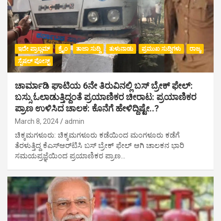
ಇದೇ ಪ್ರಾಬ್ಲಮ್
ಕ್ರೈಂ
ತಾಜಾ ಸುದ್ದಿ
ತುಳುನಾಡು
ಪ್ರಮುಖ ಸುದ್ದಿಗಳು
ರಾಜ್ಯ
ಸ್ಪೆಷಲ್ ಪೋಸ್ಟ್
ಚಾರ್ಮಾಡಿ ಘಾಟಿಯ 6ನೇ ತಿರುವಿನಲ್ಲಿ ಬಸ್ ಬ್ರೇಕ್ ಫೇಲ್:
ಬಸ್ಸು ಓಲಾಡುತ್ತಿದ್ದಂತೆ ಪ್ರಯಾಣಿಕರ ಚೀರಾಟ: ಪ್ರಯಾಣಿಕರ
ಪ್ರಾಣ ಉಳಿಸಿದ ಚಾಲಕ: ಕೊನೆಗೆ ಹೇಳಿದ್ದಿಷ್ಟೇ..?
March 8, 2024
admin
ಚಿಕ್ಕಮಗಳೂರು: ಚಿಕ್ಕಮಗಳೂರು ಕಡೆಯಿಂದ ಮಂಗಳೂರು ಕಡೆಗೆ
ತೆರಳುತ್ತಿದ್ದ ಕೆಎಸ್‌ಆರ್‌ಟಿಸಿ ಬಸ್ ಬ್ರೇಕ್ ಫೇಲ್ ಆಗಿ ಚಾಲಕನ ಭಾರಿ
ಸಮಯಪ್ರಜ್ಞೆಯಿಂದ ಪ್ರಯಾಣಿಕರ ಪ್ರಾಣ…