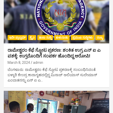
ಇದೇ ಪ್ರಾಬ್ಲಮ್
ಕ್ರೈಂ
ತಾಜಾ ಸುದ್ದಿ
ತುಳುನಾಡು
ಪ್ರಮುಖ ಸುದ್ದಿಗಳು
ರಾಜ್ಯ
ರಾಮೇಶ್ವರಂ ಕೆಫೆ ಸ್ಫೋಟ ಪ್ರಕರಣ: ಶಂಕಿತ ಉಗ್ರ ಎನ್ ಐ ಎ
ವಶಕ್ಕೆ: ಉಗ್ರರೊಂದಿಗೆ ಸಂಪರ್ಕ ಹೊಂದಿದ್ದ ಆರೋಪಿ!
March 8, 2024
admin
ಬೆಂಗಳೂರು: ರಾಮೇಶ್ವರಂ ಕೆಫೆ ಸ್ಫೋಟ ಪ್ರಕರಣಕ್ಕೆ ಸಂಬಂಧಿಸಿದಂತೆ
ಬಳ್ಳಾರಿ ಕೇಂದ್ರ ಕಾರಾಗೃಹದಲ್ಲಿದ್ದ ಮಿನಾಜ್ ಅಲಿಯಾಸ್ ಸುಲೇಮಾನ್
ಎಂಬಾತನನ್ನು ಎನ್ ಐ ಎ…