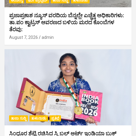
ಆರೋಗ್ಯ
ಇದೇ ಪ್ರಾಬ್ಲಮ್
ತಾಜಾ ಸುದ್ದಿ
ತುಳುನಾಡು
ಪ್ರಜಾಪ್ರಕಾಶ ನ್ಯೂಸ್ ವರದಿಯ ಬೆನ್ನಲ್ಲೇ ಎಚ್ಚೆತ್ತ ಅಧಿಕಾರಿಗಳು:
ತಾ.ಪಂ ಕ್ವಾಟ್ರಸ್ ಆವರಣದ ಬಳಿಯ ಮರದ ಕೊಂಬೆಗಳ
ತೆರವು:
August 7, 2026
admin
ತಾಜಾ ಸುದ್ದಿ
ತುಳುನಾಡು
ಪ್ರತಿಭೆ
ಸಿಂಧೂರ ಶೆಟ್ಟಿ ರಚಿಸಿದ ಸ್ಕ್ರಿಬಲ್ ಆರ್ಟ್ ಇಂಡಿಯಾ ಬುಕ್