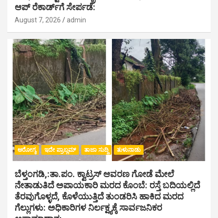
ಆಪ್ ರೆಕಾರ್ಡ್‌ಗೆ ಸೇರ್ಪಡೆ:
August 7, 2026
admin
ಆರೋಗ್ಯ
ಇದೇ ಪ್ರಾಬ್ಲಮ್
ತಾಜಾ ಸುದ್ದಿ
ತುಳುನಾಡು
ಬೆಳ್ತಂಗಡಿ,:ತಾ.ಪಂ‌. ಕ್ವಾಟ್ರಸ್ ಆವರಣ ಗೋಡೆ ಮೇಲೆ
ನೇತಾಡುತಿದೆ ಅಪಾಯಕಾರಿ ಮರದ ಕೊಂಬೆ: ರಸ್ತೆ ಬದಿಯಲ್ಲಿದೆ
ತೆರವುಗೊಳ್ಳದೆ, ಕೊಳೆಯುತ್ತಿದೆ ತುಂಡರಿಸಿ ಹಾಕಿದ ಮರದ
ಗೆಲ್ಲುಗಳು: ಅಧಿಕಾರಿಗಳ ನಿರ್ಲಕ್ಷ್ಯಕ್ಕೆ ಸಾರ್ವಜನಿಕರ