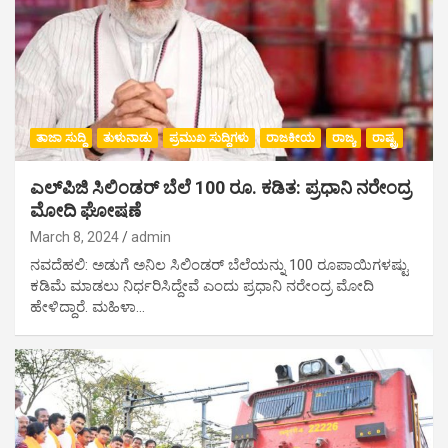
ತಾಜಾ ಸುದ್ದಿ
ತುಳುನಾಡು
ಪ್ರಮುಖ ಸುದ್ದಿಗಳು
ರಾಜಕೀಯ
ರಾಜ್ಯ
ರಾಷ್ಟ್ರ
ಎಲ್‌ಪಿಜಿ ಸಿಲಿಂಡರ್ ಬೆಲೆ 100 ರೂ. ಕಡಿತ: ಪ್ರಧಾನಿ ನರೇಂದ್ರ
ಮೋದಿ ಘೋಷಣೆ
March 8, 2024
admin
ನವದೆಹಲಿ: ಅಡುಗೆ ಅನಿಲ ಸಿಲಿಂಡರ್ ಬೆಲೆಯನ್ನು 100 ರೂಪಾಯಿಗಳಷ್ಟು
ಕಡಿಮೆ ಮಾಡಲು ನಿರ್ಧರಿಸಿದ್ದೇವೆ ಎಂದು ಪ್ರಧಾನಿ ನರೇಂದ್ರ ಮೋದಿ
ಹೇಳಿದ್ದಾರೆ. ಮಹಿಳಾ…