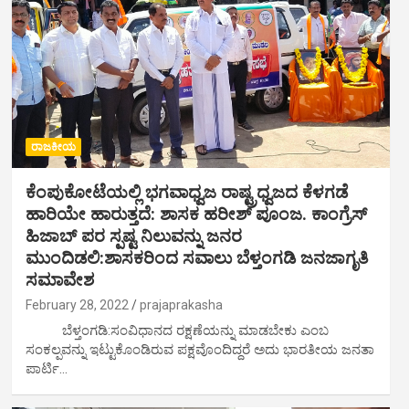
ರಾಜಕೀಯ
ಕೆಂಪುಕೋಟೆಯಲ್ಲಿ ಭಗವಾಧ್ವಜ ರಾಷ್ಟ್ರಧ್ವಜದ ಕೆಳಗಡೆ
ಹಾರಿಯೇ ಹಾರುತ್ತದೆ: ಶಾಸಕ ಹರೀಶ್ ಪೂಂಜ. ಕಾಂಗ್ರೆಸ್
ಹಿಜಾಬ್ ಪರ ಸ್ಪಷ್ಟ ನಿಲುವನ್ನು ಜನರ
ಮುಂದಿಡಲಿ:ಶಾಸಕರಿಂದ ಸವಾಲು ಬೆಳ್ತಂಗಡಿ ಜನಜಾಗೃತಿ
ಸಮಾವೇಶ
February 28, 2022
prajaprakasha
ಬೆಳ್ತಂಗಡಿ:ಸಂವಿಧಾನದ ರಕ್ಷಣೆಯನ್ನು ಮಾಡಬೇಕು ಎಂಬ
ಸಂಕಲ್ಪವನ್ನು ಇಟ್ಟುಕೊಂಡಿರುವ ಪಕ್ಷವೊಂದಿದ್ದರೆ ಅದು ಭಾರತೀಯ ಜನತಾ
ಪಾರ್ಟಿ…