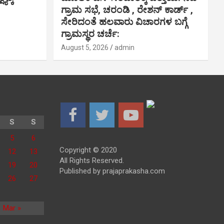
ಗ್ರಾಮ ಸಭೆ, ಚರಂಡಿ , ರೇಶನ್ ಕಾರ್ಡ್ ,
ಸೇರಿದಂತೆ ಹಲವಾರು ವಿಚಾರಗಳ ಬಗ್ಗೆ
ಗ್ರಾಮಸ್ಥರ ಚರ್ಚೆ:
August 5, 2026
admin
S
S
5
6
Copyright © 2020
12
13
All Rights Reserved.
19
20
Published by prajaprakasha.com
26
27
Mar »