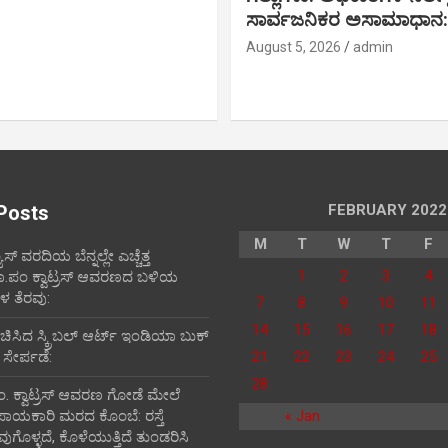
ಸಾರ್ವಜನಿಕರ ಅಸಾಮಾಧಾನ:
August 5, 2026
admin
Posts
FEBRUARY 2022
M
T
W
T
F
ೂಸ್ ವರದಿಯ ಬೆನ್ನಲ್ಲೇ ಎಚ್ಚೆತ್ತ
1
2
3
4
ತಾ.ಪಂ ಕ್ವಾಟ್ರಸ್ ಆವರಣದ ಬಳಿಯ
 ತೆರವು:
7
8
9
10
11
14
15
16
17
18
ರಚಿಸಿದ ಸ್ಕ್ರಿಬಲ್ ಆರ್ಟ್ ಇಂಡಿಯಾ ಬುಕ್
 ಸೇರ್ಪಡೆ:
21
22
23
24
25
28
ಪಂ‌. ಕ್ವಾಟ್ರಸ್ ಆವರಣ ಗೋಡೆ ಮೇಲೆ
ಪಾಯಕಾರಿ ಮರದ ಕೊಂಬೆ: ರಸ್ತೆ
« Jan
ವುಗೊಳ್ಳದೆ, ಕೊಳೆಯುತ್ತಿದೆ ತುಂಡರಿಸಿ