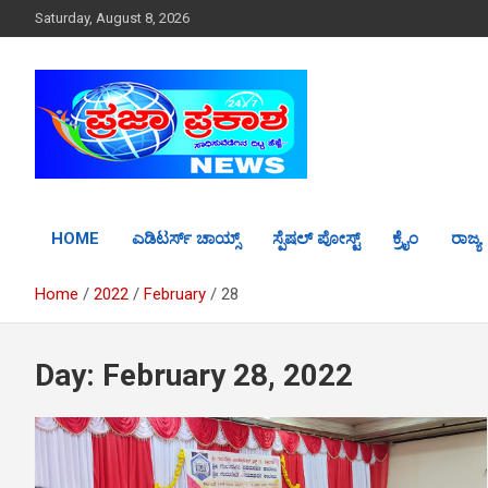
S
Saturday, August 8, 2026
k
i
p
t
o
c
o
n
t
HOME
ಎಡಿಟರ್ಸ್ ಚಾಯ್ಸ್
ಸ್ಪೆಷಲ್ ಪೋಸ್ಟ್
ಕ್ರೈಂ
ರಾಜ್ಯ
e
n
t
Home
2022
February
28
Day: February 28, 2022