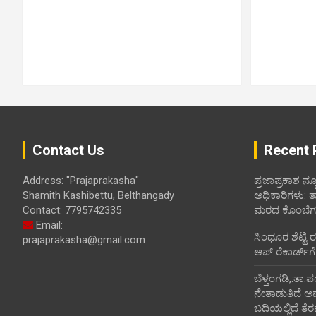
Contact Us
Recent 
Address: "Prajaprakasha"
ಪ್ರಜಾಪ್ರಕಾಶ ನ್ಯ
Shamith Kashibettu, Belthangady
ಅಧಿಕಾರಿಗಳು: 
Contact: 7795742335
ಮರದ ಕೊಂಬೆಗಳ
Email:
ಸಿಂಧೂರ ಶೆಟ್ಟಿ 
prajaprakasha@gmail.com
ಆಪ್ ರೆಕಾರ್ಡ್‌ಗೆ
ಬೆಳ್ತಂಗಡಿ,:ತಾ.
ನೇತಾಡುತಿದೆ ಅ
ಬದಿಯಲ್ಲಿದೆ ತೆರ