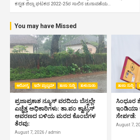
ಕನ್ನಡ ಜಿಲ್ಲಾ ಘಟಕದ 2022-25ರ ಸಾಲಿನ ಚುನಾವಣೆಯ…
You may have Missed
ಆರೋಗ್ಯ
ಇದೇ ಪ್ರಾಬ್ಲಮ್
ತಾಜಾ ಸುದ್ದಿ
ತುಳುನಾಡು
ತಾಜಾ ಸುದ್ದಿ
ಪ್ರಜಾಪ್ರಕಾಶ ನ್ಯೂಸ್ ವರದಿಯ ಬೆನ್ನಲ್ಲೇ
ಸಿಂಧೂರ ಶೆಟ
ಎಚ್ಚೆತ್ತ ಅಧಿಕಾರಿಗಳು: ತಾ.ಪಂ ಕ್ವಾಟ್ರಸ್
ಇಂಡಿಯಾ ಬು
ಆವರಣದ ಬಳಿಯ ಮರದ ಕೊಂಬೆಗಳ
ಸೇರ್ಪಡೆ:
ತೆರವು:
August 7, 2
August 7, 2026
admin