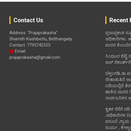
Contact Us
Recent 
Address: "Prajaprakasha"
ಪ್ರಜಾಪ್ರಕಾಶ ನ್ಯ
Shamith Kashibettu, Belthangady
ಅಧಿಕಾರಿಗಳು: 
Contact: 7795742335
ಮರದ ಕೊಂಬೆಗಳ
Email:
ಸಿಂಧೂರ ಶೆಟ್ಟಿ 
prajaprakasha@gmail.com
ಆಪ್ ರೆಕಾರ್ಡ್‌ಗೆ
ಬೆಳ್ತಂಗಡಿ,:ತಾ.
ನೇತಾಡುತಿದೆ ಅ
ಬದಿಯಲ್ಲಿದೆ ತೆರ
ಹಾಕಿದ ಮರದ ಗೆಲ್ಲ
ಸಾರ್ವಜನಿಕರ 
ಕೃತಕ ನೆರೆಗೆ ನದ
,ಅಧಿಕಾರಿಗಳ ವಿ
ವಸೂಲಿ ,ಗ್ರಾಮ
ಸುರ್ಯ , ಕೇಳ್ತ