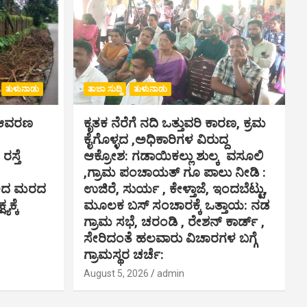
ತುಳುನಾಡು
ತಾಜಾ ಸುದ್ದಿ
ತುಳುನಾಡು
ಸ್ ಆವರಣ
ಕೃತಕ ನೆರೆಗೆ ನದಿ ಒತ್ತುವರಿ ಕಾರಣ, ಕ್ರಮ
ಕೈಗೊಳ್ಳದ ,ಅಧಿಕಾರಿಗಳ ವಿರುದ್ದ
ಸ್ತೆ
ಆಕ್ರೋಶ: ಗಡಾಯಿಕಲ್ಲು ಶುಲ್ಕ ವಸೂಲಿ
,ಗ್ರಾಮ ಪಂಚಾಯತ್ ಗೂ ಪಾಲು ನೀಡಿ :
ಾಕಿದ ಮರದ
ಉಜಿರೆ, ಸುರ್ಯ , ಕೇಳ್ತಾಜೆ, ಇಂದಬೆಟ್ಟು,
ಯಕ್ಕೆ
ಮೂಲಕ ಬಸ್ ಸಂಚಾರಕ್ಕೆ ಒತ್ತಾಯ: ನಡ
ಗ್ರಾಮ ಸಭೆ, ಚರಂಡಿ , ರೇಶನ್ ಕಾರ್ಡ್ ,
ಸೇರಿದಂತೆ ಹಲವಾರು ವಿಚಾರಗಳ ಬಗ್ಗೆ
ಗ್ರಾಮಸ್ಥರ ಚರ್ಚೆ:
August 5, 2026
admin