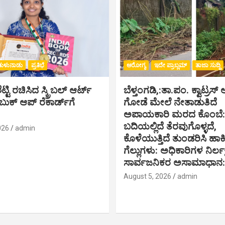
ತುಳುನಾಡು
ಪ್ರತಿಭೆ
ಆರೋಗ್ಯ
ಇದೇ ಪ್ರಾಬ್ಲಮ್
ತಾಜಾ ಸುದ್ದಿ
್ಟಿ ರಚಿಸಿದ ಸ್ಕ್ರಿಬಲ್ ಆರ್ಟ್
ಬೆಳ್ತಂಗಡಿ,:ತಾ.ಪಂ‌. ಕ್ವಾಟ್ರ
ಕ್ ಆಪ್ ರೆಕಾರ್ಡ್‌ಗೆ
ಗೋಡೆ ಮೇಲೆ ನೇತಾಡುತಿದೆ
ಅಪಾಯಕಾರಿ ಮರದ ಕೊಂಬೆ: ರ
ಬದಿಯಲ್ಲಿದೆ ತೆರವುಗೊಳ್ಳದೆ,
026
admin
ಕೊಳೆಯುತ್ತಿದೆ ತುಂಡರಿಸಿ ಹ
ಗೆಲ್ಲುಗಳು: ಅಧಿಕಾರಿಗಳ ನಿರ್ಲಕ್ಷ್
ಸಾರ್ವಜನಿಕರ ಅಸಾಮಾಧಾನ:
August 5, 2026
admin