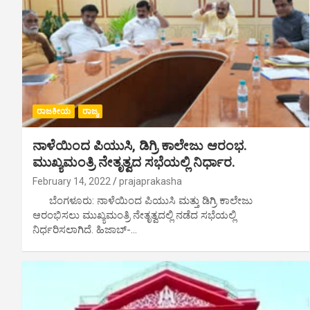
ರಾಜಕೀಯ
ರಾಜ್ಯ
ನಾಳೆಯಿಂದ ಪಿಯುಸಿ, ಡಿಗ್ರಿ ಕಾಲೇಜು ಆರಂಭ.
ಮುಖ್ಯಮಂತ್ರಿ ನೇತೃತ್ವದ ಸಭೆಯಲ್ಲಿ ನಿರ್ಧಾರ.
February 14, 2022
prajaprakasha
ಬೆಂಗಳೂರು: ನಾಳೆಯಿಂದ ಪಿಯುಸಿ ಮತ್ತು ಡಿಗ್ರಿ ಕಾಲೇಜು
ಆರಂಭಿಸಲು ಮುಖ್ಯಮಂತ್ರಿ ನೇತೃತ್ವದಲ್ಲಿ ನಡೆದ ಸಭೆಯಲ್ಲಿ
ನಿರ್ಧರಿಸಲಾಗಿದೆ. ಹಿಜಾಬ್-…