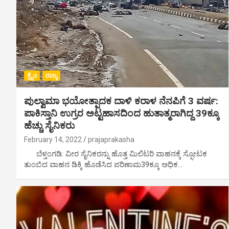
ಕ್ರೈಂ
ರಾಜ್ಯ
ಪುಲ್ವಾಮಾ ಭಯೋತ್ಪಾದಕ ದಾಳಿ ಕರಾಳ ನೆನಪಿಗೆ 3 ವರ್ಷ‌:
ಪಾಕಿಸ್ತಾನಿ ಉಗ್ರರ ಅಟ್ಟಹಾಸದಿಂದ ಹುತಾತ್ಮರಾಗಿದ್ದ 39ಕ್ಕೂ
ಹೆಚ್ಚು ಸೈನಿಕರು
February 14, 2022
prajaprakasha
ಬೆಳ್ತಂಗಡಿ: ವೀರ ಸೈನಿಕರನ್ನು ಹೊತ್ತ ಮಿಲಿಟರಿ ವಾಹನಕ್ಕೆ ಸ್ಫೋಟಕ
ತುಂಬಿದ ವಾಹನ ಡಿಕ್ಕಿ ಹೊಡೆಸಿದ ಪರಿಣಾಮ39ಕ್ಕೂ ಅಧಿಕ…