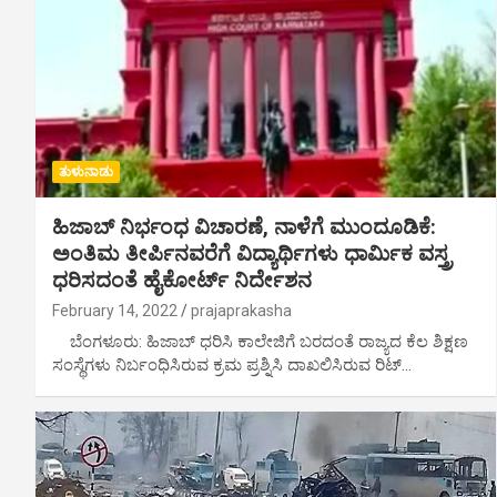
ತುಳುನಾಡು
ಹಿಜಾಬ್ ನಿರ್ಭಂಧ ವಿಚಾರಣೆ, ನಾಳೆಗೆ ಮುಂದೂಡಿಕೆ:
ಅಂತಿಮ ತೀರ್ಪಿನವರೆಗೆ ವಿದ್ಯಾರ್ಥಿಗಳು ಧಾರ್ಮಿಕ ವಸ್ತ್ರ
ಧರಿಸದಂತೆ ಹೈಕೋರ್ಟ್ ನಿರ್ದೇಶನ
February 14, 2022
prajaprakasha
ಬೆಂಗಳೂರು: ಹಿಜಾಬ್ ಧರಿಸಿ ಕಾಲೇಜಿಗೆ ಬರದಂತೆ ರಾಜ್ಯದ ಕೆಲ ಶಿಕ್ಷಣ
ಸಂಸ್ಥೆಗಳು ನಿರ್ಬಂಧಿಸಿರುವ ಕ್ರಮ ಪ್ರಶ್ನಿಸಿ ದಾಖಲಿಸಿರುವ ರಿಟ್…