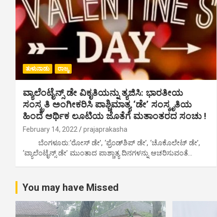
ತುಳುನಾಡು
ರಾಜ್ಯ
ವ್ಯಾಲೆಂಟೈನ್ಸ್ ಡೇ ವಿಕೃತಿಯನ್ನು ತ್ಯಜಿಸಿ: ಭಾರತೀಯ
ಸಂಸ್ಕ್ರತಿ ಅಂಗೀಕರಿಸಿ ಪಾಶ್ಚಿಮಾತ್ಯ ‘ಡೇ’ ಸಂಸ್ಕೃತಿಯ
ಹಿಂದೆ ಆರ್ಥಿಕ ಲೂಟಿಯ ಜೊತೆಗೆ ಮತಾಂತರದ ಸಂಚು !
February 14, 2022
prajaprakasha
ಬೆಂಗಳೂರು:‘ರೋಸ್ ಡೇ’, ‘ಫ್ರೆಂಡ್‌ಶಿಪ್ ಡೇ’, ‘ಚೊಕೊಲೇಟ್ ಡೇ’,
‘ವ್ಯಾಲೆಂಟೈನ್ಸ್ ಡೇ’ ಮುಂತಾದ ಪಾಶ್ಚಾತ್ಯ ದಿನಗಳನ್ನು ಆಚರಿಸುವಂತೆ…
You may have Missed