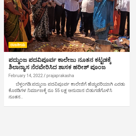
ರಾಜಕೀಯ
ಪದ್ಮುಂಜ ಪದವಿಪೂರ್ವ ಕಾಲೇಜು ನೂತನ ಕಟ್ಟಡಕ್ಕೆ
ಶಿಲಾನ್ಯಾಸ ನೆರವೇರಿಸಿದ ಶಾಸಕ ಹರೀಶ್ ಪೂಂಜ
February 14, 2022
prajaprakasha
ಬೆಳ್ತಂಗಡಿ:ಪದ್ಮುಂಜ ಪದವಿಪೂರ್ವ ಕಾಲೇಜಿಗೆ ಹೆಚ್ಚುವರಿಯಾಗಿ ಎರಡು
ಕೊಠಡಿಗಳ ನಿರ್ಮಾಣಕ್ಕೆ ರೂ 55 ಲಕ್ಷ ಅನುದಾನ ಬಿಡುಗಡೆಗೊಳಿಸಿ
ನೂತನ…