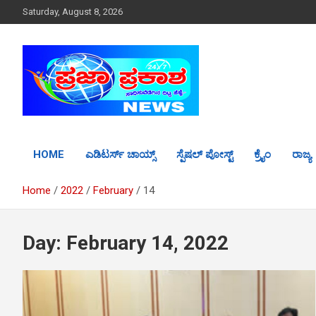
S
Saturday, August 8, 2026
k
i
p
t
o
c
o
n
t
HOME
ಎಡಿಟರ್ಸ್ ಚಾಯ್ಸ್
ಸ್ಪೆಷಲ್ ಪೋಸ್ಟ್
ಕ್ರೈಂ
ರಾಜ್ಯ
e
n
t
Home
2022
February
14
Day: February 14, 2022