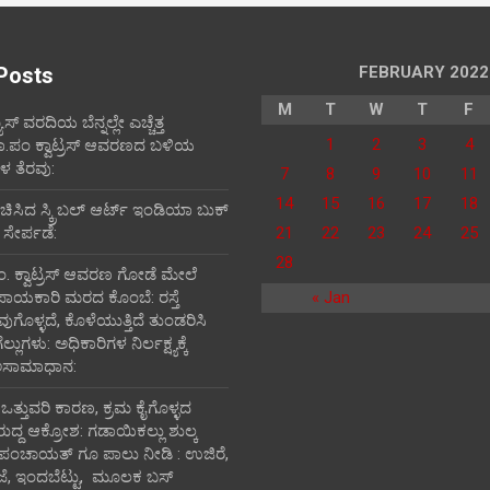
Posts
FEBRUARY 2022
M
T
W
T
F
ೂಸ್ ವರದಿಯ ಬೆನ್ನಲ್ಲೇ ಎಚ್ಚೆತ್ತ
1
2
3
4
ತಾ.ಪಂ ಕ್ವಾಟ್ರಸ್ ಆವರಣದ ಬಳಿಯ
 ತೆರವು:
7
8
9
10
11
14
15
16
17
18
ರಚಿಸಿದ ಸ್ಕ್ರಿಬಲ್ ಆರ್ಟ್ ಇಂಡಿಯಾ ಬುಕ್
 ಸೇರ್ಪಡೆ:
21
22
23
24
25
28
ಪಂ‌. ಕ್ವಾಟ್ರಸ್ ಆವರಣ ಗೋಡೆ ಮೇಲೆ
ಪಾಯಕಾರಿ ಮರದ ಕೊಂಬೆ: ರಸ್ತೆ
« Jan
ವುಗೊಳ್ಳದೆ, ಕೊಳೆಯುತ್ತಿದೆ ತುಂಡರಿಸಿ
ುಗಳು: ಅಧಿಕಾರಿಗಳ ನಿರ್ಲಕ್ಷ್ಯಕ್ಕೆ
ಅಸಾಮಾಧಾನ:
ಿ ಒತ್ತುವರಿ ಕಾರಣ, ಕ್ರಮ ಕೈಗೊಳ್ಳದ
ರುದ್ದ ಆಕ್ರೋಶ: ಗಡಾಯಿಕಲ್ಲು ಶುಲ್ಕ
 ಪಂಚಾಯತ್ ಗೂ ಪಾಲು ನೀಡಿ : ಉಜಿರೆ,
ಾಜೆ, ಇಂದಬೆಟ್ಟು, ಮೂಲಕ ಬಸ್