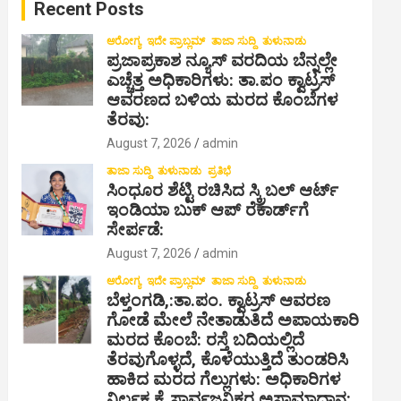
Recent Posts
h
ಆರೋಗ್ಯ
ಇದೇ ಪ್ರಾಬ್ಲಮ್
ತಾಜಾ ಸುದ್ದಿ
ತುಳುನಾಡು
ಪ್ರಜಾಪ್ರಕಾಶ ನ್ಯೂಸ್ ವರದಿಯ ಬೆನ್ನಲ್ಲೇ
ಎಚ್ಚೆತ್ತ ಅಧಿಕಾರಿಗಳು: ತಾ.ಪಂ ಕ್ವಾಟ್ರಸ್
ಆವರಣದ ಬಳಿಯ ಮರದ ಕೊಂಬೆಗಳ
ತೆರವು:
August 7, 2026
admin
ತಾಜಾ ಸುದ್ದಿ
ತುಳುನಾಡು
ಪ್ರತಿಭೆ
ಸಿಂಧೂರ ಶೆಟ್ಟಿ ರಚಿಸಿದ ಸ್ಕ್ರಿಬಲ್ ಆರ್ಟ್
ಇಂಡಿಯಾ ಬುಕ್ ಆಪ್ ರೆಕಾರ್ಡ್‌ಗೆ
ಸೇರ್ಪಡೆ:
August 7, 2026
admin
ಆರೋಗ್ಯ
ಇದೇ ಪ್ರಾಬ್ಲಮ್
ತಾಜಾ ಸುದ್ದಿ
ತುಳುನಾಡು
ಬೆಳ್ತಂಗಡಿ,:ತಾ.ಪಂ‌. ಕ್ವಾಟ್ರಸ್ ಆವರಣ
ಗೋಡೆ ಮೇಲೆ ನೇತಾಡುತಿದೆ ಅಪಾಯಕಾರಿ
ಮರದ ಕೊಂಬೆ: ರಸ್ತೆ ಬದಿಯಲ್ಲಿದೆ
ತೆರವುಗೊಳ್ಳದೆ, ಕೊಳೆಯುತ್ತಿದೆ ತುಂಡರಿಸಿ
ಹಾಕಿದ ಮರದ ಗೆಲ್ಲುಗಳು: ಅಧಿಕಾರಿಗಳ
ನಿರ್ಲಕ್ಷ್ಯಕ್ಕೆ ಸಾರ್ವಜನಿಕರ ಅಸಾಮಾಧಾನ: