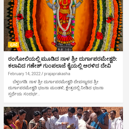
ಪ್ರತಿಭೆ
ರಂಗೋಲಿಯಲ್ಲಿ‌‌ ಮೂಡಿದ‌ ನಾಳ ಶ್ರೀ ದುರ್ಗಾಪರಮೇಶ್ವರಿ:
ಕಲಾವಿದ ಗಣೇಶ್ ಗುಂಪಲಾಜೆ ಕೈಯಲ್ಲಿ ‌ಅರಳಿದ ದೇವಿ
February 14, 2022
prajaprakasha
ಬೆಳ್ತಂಗಡಿ: ನಾಳ ಶ್ರೀ ದುರ್ಗಾಪರಮೇಶ್ವರಿ ದೇವಸ್ಥಾನದ ಶ್ರೀ
ದುರ್ಗಾಪರಮೇಶ್ವರಿ ಭಜನಾ ಮಂಡಳಿ, ಕ್ಷೇತ್ರದಲ್ಲಿ ನೀಡಿದ ಭಜನಾ
ಸ್ಪರ್ಧೆಯ ಸಂದರ್ಭ…