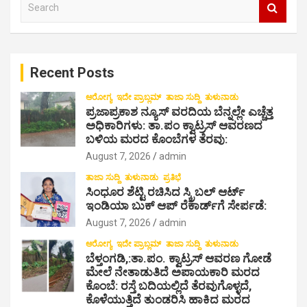
s
e
n
a
a
r
c
v
Recent Posts
h
i
ಆರೋಗ್ಯ
ಇದೇ ಪ್ರಾಬ್ಲಮ್
ತಾಜಾ ಸುದ್ದಿ
ತುಳುನಾಡು
g
ಪ್ರಜಾಪ್ರಕಾಶ ನ್ಯೂಸ್ ವರದಿಯ ಬೆನ್ನಲ್ಲೇ ಎಚ್ಚೆತ್ತ
ಅಧಿಕಾರಿಗಳು: ತಾ.ಪಂ ಕ್ವಾಟ್ರಸ್ ಆವರಣದ
a
ಬಳಿಯ ಮರದ ಕೊಂಬೆಗಳ ತೆರವು:
t
August 7, 2026
admin
i
ತಾಜಾ ಸುದ್ದಿ
ತುಳುನಾಡು
ಪ್ರತಿಭೆ
ಸಿಂಧೂರ ಶೆಟ್ಟಿ ರಚಿಸಿದ ಸ್ಕ್ರಿಬಲ್ ಆರ್ಟ್
o
ಇಂಡಿಯಾ ಬುಕ್ ಆಪ್ ರೆಕಾರ್ಡ್‌ಗೆ ಸೇರ್ಪಡೆ:
n
August 7, 2026
admin
ಆರೋಗ್ಯ
ಇದೇ ಪ್ರಾಬ್ಲಮ್
ತಾಜಾ ಸುದ್ದಿ
ತುಳುನಾಡು
ಬೆಳ್ತಂಗಡಿ,:ತಾ.ಪಂ‌. ಕ್ವಾಟ್ರಸ್ ಆವರಣ ಗೋಡೆ
ಮೇಲೆ ನೇತಾಡುತಿದೆ ಅಪಾಯಕಾರಿ ಮರದ
ಕೊಂಬೆ: ರಸ್ತೆ ಬದಿಯಲ್ಲಿದೆ ತೆರವುಗೊಳ್ಳದೆ,
ಕೊಳೆಯುತ್ತಿದೆ ತುಂಡರಿಸಿ ಹಾಕಿದ ಮರದ