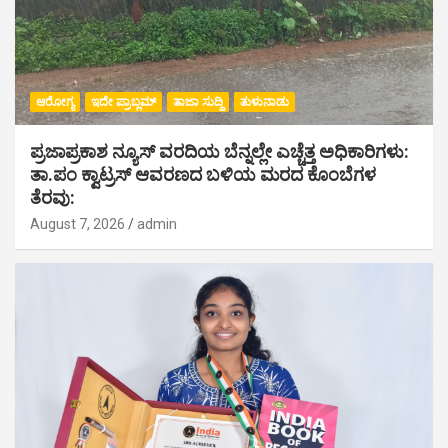
ಆರೋಗ್ಯ
ಇದೇ ಪ್ರಾಬ್ಲಮ್
ತಾಜಾ ಸುದ್ದಿ
ತುಳುನಾಡು
ಪ್ರಜಾಪ್ರಕಾಶ ನ್ಯೂಸ್ ವರದಿಯ ಬೆನ್ನಲ್ಲೇ ಎಚ್ಚೆತ್ತ ಅಧಿಕಾರಿಗಳು:
ತಾ.ಪಂ ಕ್ವಾಟ್ರಸ್ ಆವರಣದ ಬಳಿಯ ಮರದ ಕೊಂಬೆಗಳ
ತೆರವು:
August 7, 2026
admin