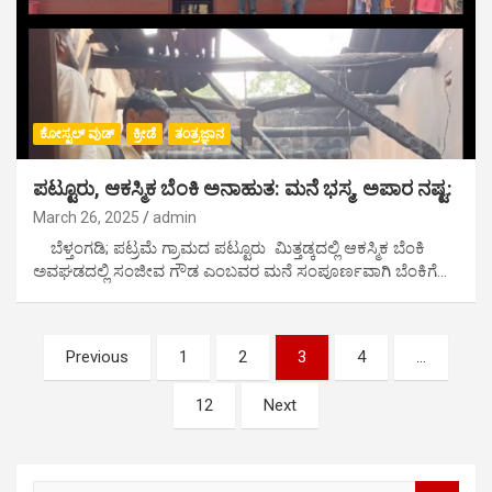
ಕೋಸ್ಟಲ್ ವುಡ್
ಕ್ರೀಡೆ
ತಂತ್ರಜ್ಞಾನ
ಪಟ್ಟೂರು, ಆಕಸ್ಮಿಕ ಬೆಂಕಿ ಅನಾಹುತ: ಮನೆ ಭಸ್ಮ, ಅಪಾರ ನಷ್ಟ:
March 26, 2025
admin
ಬೆಳ್ತಂಗಡಿ; ಪಟ್ರಮೆ ಗ್ರಾಮದ ಪಟ್ಟೂರು ಮಿತ್ತಡ್ಕದಲ್ಲಿ ಆಕಸ್ಮಿಕ ಬೆಂಕಿ
ಅವಘಡದಲ್ಲಿ ಸಂಜೀವ ಗೌಡ ಎಂಬವರ ಮನೆ ಸಂಪೂರ್ಣವಾಗಿ ಬೆಂಕಿಗೆ…
P
Previous
1
2
3
4
…
o
12
Next
s
t
S