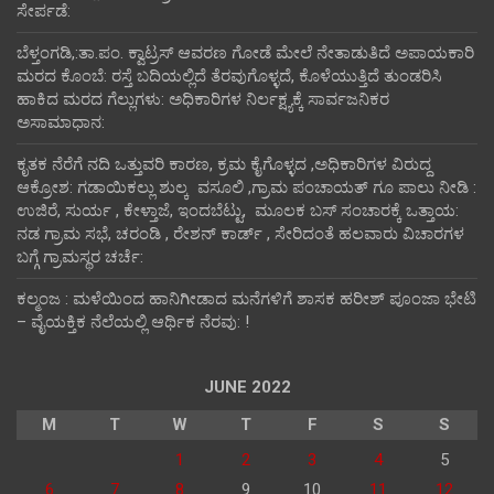
ಸೇರ್ಪಡೆ:
ಬೆಳ್ತಂಗಡಿ,:ತಾ.ಪಂ‌. ಕ್ವಾಟ್ರಸ್ ಆವರಣ ಗೋಡೆ ಮೇಲೆ ನೇತಾಡುತಿದೆ ಅಪಾಯಕಾರಿ
ಮರದ ಕೊಂಬೆ: ರಸ್ತೆ ಬದಿಯಲ್ಲಿದೆ ತೆರವುಗೊಳ್ಳದೆ, ಕೊಳೆಯುತ್ತಿದೆ ತುಂಡರಿಸಿ
ಹಾಕಿದ ಮರದ ಗೆಲ್ಲುಗಳು: ಅಧಿಕಾರಿಗಳ ನಿರ್ಲಕ್ಷ್ಯಕ್ಕೆ ಸಾರ್ವಜನಿಕರ
ಅಸಾಮಾಧಾನ:
ಕೃತಕ ನೆರೆಗೆ ನದಿ ಒತ್ತುವರಿ ಕಾರಣ, ಕ್ರಮ ಕೈಗೊಳ್ಳದ ,ಅಧಿಕಾರಿಗಳ ವಿರುದ್ದ
ಆಕ್ರೋಶ: ಗಡಾಯಿಕಲ್ಲು ಶುಲ್ಕ ವಸೂಲಿ ,ಗ್ರಾಮ ಪಂಚಾಯತ್ ಗೂ ಪಾಲು ನೀಡಿ :
ಉಜಿರೆ, ಸುರ್ಯ , ಕೇಳ್ತಾಜೆ, ಇಂದಬೆಟ್ಟು, ಮೂಲಕ ಬಸ್ ಸಂಚಾರಕ್ಕೆ ಒತ್ತಾಯ:
ನಡ ಗ್ರಾಮ ಸಭೆ, ಚರಂಡಿ , ರೇಶನ್ ಕಾರ್ಡ್ , ಸೇರಿದಂತೆ ಹಲವಾರು ವಿಚಾರಗಳ
ಬಗ್ಗೆ ಗ್ರಾಮಸ್ಥರ ಚರ್ಚೆ:
ಕಲ್ಮಂಜ : ಮಳೆಯಿಂದ ಹಾನಿಗೀಡಾದ ಮನೆಗಳಿಗೆ ಶಾಸಕ ಹರೀಶ್ ಪೂಂಜಾ ಭೇಟಿ
– ವೈಯಕ್ತಿಕ ನೆಲೆಯಲ್ಲಿ ಆರ್ಥಿಕ‌ ನೆರವು: !
JUNE 2022
M
T
W
T
F
S
S
1
2
3
4
5
6
7
8
9
10
11
12