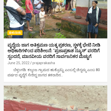
ತುಳುನಾಡು
ವೃದ್ಧೆಯ ಜಾಗ ಅತಿಕ್ರಮಣ ಯತ್ನ ಪ್ರಕರಣ, ಸ್ಥಳಕ್ಕೆ ಭೇಟಿ ನೀಡಿ
ಅಧಿಕಾರಿಗಳಿಂದ ಪರಿಶೀಲನೆ: ‘ಪ್ರಜಾಪ್ರಕಾಶ ನ್ಯೂಸ್’ ವರದಿಗೆ
ಸ್ಪಂದನೆ, ಮಾನವೀಯ ವರದಿಗೆ ಸಾರ್ವಜನಿಕರ ಮೆಚ್ಚುಗೆ
June 25, 2022
prajaprakasha
ಬೆಳ್ತಂಗಡಿ: ಕಲ್ಮಂಜ ಗ್ರಾಮದ ಹುಕ್ರೊಟ್ಟು ಎಂಬಲ್ಲಿ ಚಿನ್ನಮ್ಮ ಎಂಬ 80
ವರ್ಷದ ವೃದ್ಧೆಗೆ ಸೇರಿದ್ದ ಜಾಗದ ತಕರಾರಿನ‌…