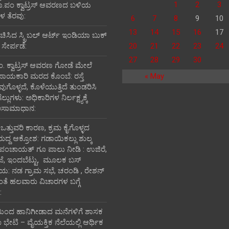
1
2
3
ತಾ.ಪಂ ಕ್ವಾಟ್ರಸ್ ಆವರಣದ ಬಳಿಯ
 ತೆರವು:
6
7
8
9
10
13
14
15
16
17
ರಚಿಸಿದ ಸ್ಕ್ರಿಬಲ್ ಆರ್ಟ್ ಇಂಡಿಯಾ ಬುಕ್
 ಸೇರ್ಪಡೆ:
20
21
22
23
24
27
28
29
30
ಪಂ‌. ಕ್ವಾಟ್ರಸ್ ಆವರಣ ಗೋಡೆ ಮೇಲೆ
ಪಾಯಕಾರಿ ಮರದ ಕೊಂಬೆ: ರಸ್ತೆ
« May
ವುಗೊಳ್ಳದೆ, ಕೊಳೆಯುತ್ತಿದೆ ತುಂಡರಿಸಿ
ುಗಳು: ಅಧಿಕಾರಿಗಳ ನಿರ್ಲಕ್ಷ್ಯಕ್ಕೆ
ಅಸಾಮಾಧಾನ:
ಿ ಒತ್ತುವರಿ ಕಾರಣ, ಕ್ರಮ ಕೈಗೊಳ್ಳದ
ರುದ್ದ ಆಕ್ರೋಶ: ಗಡಾಯಿಕಲ್ಲು ಶುಲ್ಕ
 ಪಂಚಾಯತ್ ಗೂ ಪಾಲು ನೀಡಿ : ಉಜಿರೆ,
ಾಜೆ, ಇಂದಬೆಟ್ಟು, ಮೂಲಕ ಬಸ್
ತಾಯ: ನಡ ಗ್ರಾಮ ಸಭೆ, ಚರಂಡಿ , ರೇಶನ್
ದಂತೆ ಹಲವಾರು ವಿಚಾರಗಳ ಬಗ್ಗೆ
:
ಯಿಂದ ಹಾನಿಗೀಡಾದ ಮನೆಗಳಿಗೆ ಶಾಸಕ
ೇಟಿ – ವೈಯಕ್ತಿಕ ನೆಲೆಯಲ್ಲಿ ಆರ್ಥಿಕ‌