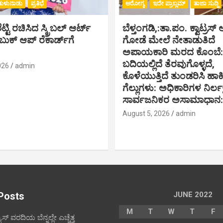
ತುಳುನಾಡು
ಪ್ರತಿಭೆ
ಆರೋಗ್ಯ
ಇದೇ ಪ್ರಾಬ್ಲಮ್
ತಾಜಾ ಸುದ್ದಿ
್ಟಿ ರಚಿಸಿದ ಸ್ಕ್ರಿಬಲ್ ಆರ್ಟ್
ಬೆಳ್ತಂಗಡಿ,:ತಾ.ಪಂ‌. ಕ್ವಾಟ್ರ
ಕ್ ಆಪ್ ರೆಕಾರ್ಡ್‌ಗೆ
ಗೋಡೆ ಮೇಲೆ ನೇತಾಡುತಿದೆ
ಅಪಾಯಕಾರಿ ಮರದ ಕೊಂಬೆ: ರ
ಬದಿಯಲ್ಲಿದೆ ತೆರವುಗೊಳ್ಳದೆ,
026
admin
ಕೊಳೆಯುತ್ತಿದೆ ತುಂಡರಿಸಿ ಹ
ಗೆಲ್ಲುಗಳು: ಅಧಿಕಾರಿಗಳ ನಿರ್ಲಕ್ಷ್
ಸಾರ್ವಜನಿಕರ ಅಸಾಮಾಧಾನ:
August 5, 2026
admin
Posts
JUNE 2022
M
T
W
T
F
ೂಸ್ ವರದಿಯ ಬೆನ್ನಲ್ಲೇ ಎಚ್ಚೆತ್ತ