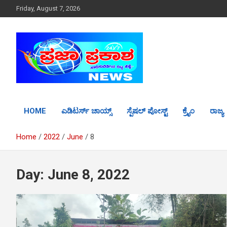
S
Friday, August 7, 2026
k
i
p
t
o
c
o
n
t
HOME
ಎಡಿಟರ್ಸ್ ಚಾಯ್ಸ್
ಸ್ಪೆಷಲ್ ಪೋಸ್ಟ್
ಕ್ರೈಂ
ರಾಜ್ಯ
e
n
t
Home
2022
June
8
Day: June 8, 2022