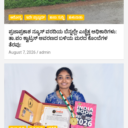
ಆರೋಗ್ಯ
ಇದೇ ಪ್ರಾಬ್ಲಮ್
ತಾಜಾ ಸುದ್ದಿ
ತುಳುನಾಡು
ಪ್ರಜಾಪ್ರಕಾಶ ನ್ಯೂಸ್ ವರದಿಯ ಬೆನ್ನಲ್ಲೇ ಎಚ್ಚೆತ್ತ ಅಧಿಕಾರಿಗಳು:
ತಾ.ಪಂ ಕ್ವಾಟ್ರಸ್ ಆವರಣದ ಬಳಿಯ ಮರದ ಕೊಂಬೆಗಳ
ತೆರವು:
August 7, 2026
admin