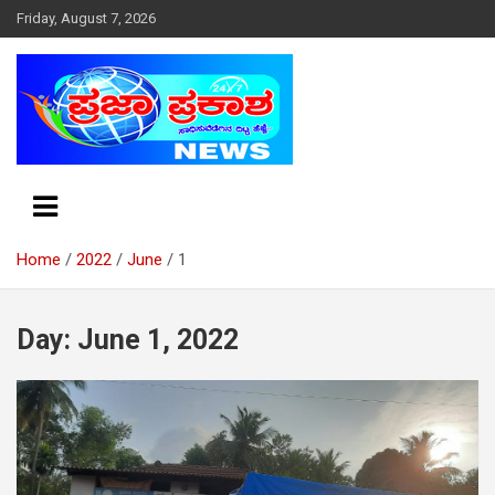
S
Friday, August 7, 2026
k
i
p
t
o
c
o
n
t
e
Home
2022
June
1
n
t
Day: June 1, 2022