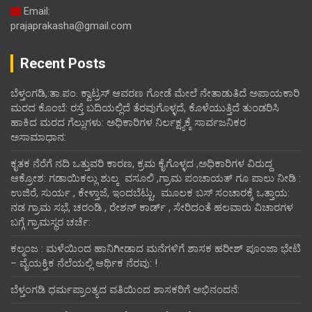
Email:
prajaprakasha@gmail.com
Recent Posts
ಬೆಳ್ತಂಗಡಿ,:ತಾ.ಪಂ‌. ಕ್ವಾಟ್ರಸ್ ಆವರಣ ಗೋಡೆ ಮೇಲೆ ನೇತಾಡುತಿದೆ ಅಪಾಯಕಾರಿ
ಮರದ ಕೊಂಬೆ: ರಸ್ತೆ ಬದಿಯಲ್ಲಿದೆ ತೆರವುಗೊಳ್ಳದೆ, ಕೊಳೆಯುತ್ತಿದೆ ತುಂಡರಿಸಿ
ಹಾಕಿದ ಮರದ ಗೆಲ್ಲುಗಳು: ಅಧಿಕಾರಿಗಳ ನಿರ್ಲಕ್ಷ್ಯಕ್ಕೆ ಸಾರ್ವಜನಿಕರ
ಅಸಾಮಾಧಾನ:
ಕೃತಕ ನೆರೆಗೆ ನದಿ ಒತ್ತುವರಿ ಕಾರಣ, ಕ್ರಮ ಕೈಗೊಳ್ಳದ ,ಅಧಿಕಾರಿಗಳ ವಿರುದ್ದ
ಆಕ್ರೋಶ: ಗಡಾಯಿಕಲ್ಲು ಶುಲ್ಕ ವಸೂಲಿ ,ಗ್ರಾಮ ಪಂಚಾಯತ್ ಗೂ ಪಾಲು ನೀಡಿ :
ಉಜಿರೆ, ಸುರ್ಯ , ಕೇಳ್ತಾಜೆ, ಇಂದಬೆಟ್ಟು, ಮೂಲಕ ಬಸ್ ಸಂಚಾರಕ್ಕೆ ಒತ್ತಾಯ:
ನಡ ಗ್ರಾಮ ಸಭೆ, ಚರಂಡಿ , ರೇಶನ್ ಕಾರ್ಡ್ , ಸೇರಿದಂತೆ ಹಲವಾರು ವಿಚಾರಗಳ
ಬಗ್ಗೆ ಗ್ರಾಮಸ್ಥರ ಚರ್ಚೆ:
ಕಲ್ಮಂಜ : ಮಳೆಯಿಂದ ಹಾನಿಗೀಡಾದ ಮನೆಗಳಿಗೆ ಶಾಸಕ ಹರೀಶ್ ಪೂಂಜಾ ಭೇಟಿ
– ವೈಯಕ್ತಿಕ ನೆಲೆಯಲ್ಲಿ ಆರ್ಥಿಕ‌ ನೆರವು: !
ಬೆಳ್ತಂಗಡಿ ಧರ್ಮಪ್ರಾಂತ್ಯದ ವತಿಯಿಂದ ಶಾಸಕರಿಗೆ ಅಭಿನಂದನೆ: