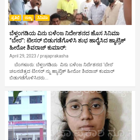
ಪ್ರತಿಭೆ
ರಾಜ್ಯ
ಸಿನಿಮಾ
ಬೆಳ್ತಂಗಡಿಯ ವಿನು ಬಳೆಂಜ ನಿರ್ದೇಶನದ ಹೊಸ ಸಿನಿಮಾ
“ಬೇರ”: ಟೀಸರ್ ಬಿಡುಗಡೆಗೊಳಿಸಿ ಶುಭ ಹಾರೈಸಿದ ಹ್ಯಾಟ್ರಿಕ್
ಹೀರೋ ಶಿವರಾಜ್ ಕುಮಾರ್:
April 29, 2023
prajaprakasha
ಬೆಂಗಳೂರು: ಬೆಳ್ತಂಗಡಿಯ ವಿನು ಬಳೆಂಜ ನಿರ್ದೆಶನದ ‘ಬೇರ’
ಚಲನಚಿತ್ರದ ಟೀಸರ್ ನ್ನು ಹ್ಯಾಟ್ರಿಕ್ ಹೀರೋ ಶಿವರಾಜ್ ಕುಮಾರ್
ಬಿಡುಗಡೆಗೊಳಿಸಿದರು.…