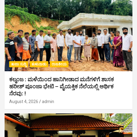
ತಾಜಾ ಸುದ್ದಿ
ತುಳುನಾಡು
ರಾಜಕೀಯ
ಕಲ್ಮಂಜ : ಮಳೆಯಿಂದ ಹಾನಿಗೀಡಾದ ಮನೆಗಳಿಗೆ ಶಾಸಕ
ಹರೀಶ್ ಪೂಂಜಾ ಭೇಟಿ – ವೈಯಕ್ತಿಕ ನೆಲೆಯಲ್ಲಿ ಆರ್ಥಿಕ‌
ನೆರವು: !
August 4, 2026
admin