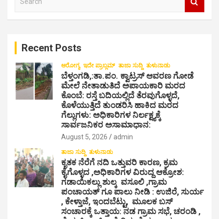
t
e
s
a
r
n
c
a
Recent Posts
h
v
ಆರೋಗ್ಯ
ಇದೇ ಪ್ರಾಬ್ಲಮ್
ತಾಜಾ ಸುದ್ದಿ
ತುಳುನಾಡು
ಬೆಳ್ತಂಗಡಿ,:ತಾ.ಪಂ‌. ಕ್ವಾಟ್ರಸ್ ಆವರಣ ಗೋಡೆ
i
ಮೇಲೆ ನೇತಾಡುತಿದೆ ಅಪಾಯಕಾರಿ ಮರದ
g
ಕೊಂಬೆ: ರಸ್ತೆ ಬದಿಯಲ್ಲಿದೆ ತೆರವುಗೊಳ್ಳದೆ,
ಕೊಳೆಯುತ್ತಿದೆ ತುಂಡರಿಸಿ ಹಾಕಿದ ಮರದ
a
ಗೆಲ್ಲುಗಳು: ಅಧಿಕಾರಿಗಳ ನಿರ್ಲಕ್ಷ್ಯಕ್ಕೆ
ಸಾರ್ವಜನಿಕರ ಅಸಾಮಾಧಾನ:
t
August 5, 2026
admin
i
ತಾಜಾ ಸುದ್ದಿ
ತುಳುನಾಡು
o
ಕೃತಕ ನೆರೆಗೆ ನದಿ ಒತ್ತುವರಿ ಕಾರಣ, ಕ್ರಮ
n
ಕೈಗೊಳ್ಳದ ,ಅಧಿಕಾರಿಗಳ ವಿರುದ್ದ ಆಕ್ರೋಶ:
ಗಡಾಯಿಕಲ್ಲು ಶುಲ್ಕ ವಸೂಲಿ ,ಗ್ರಾಮ
ಪಂಚಾಯತ್ ಗೂ ಪಾಲು ನೀಡಿ : ಉಜಿರೆ, ಸುರ್ಯ
, ಕೇಳ್ತಾಜೆ, ಇಂದಬೆಟ್ಟು, ಮೂಲಕ ಬಸ್
ಸಂಚಾರಕ್ಕೆ ಒತ್ತಾಯ: ನಡ ಗ್ರಾಮ ಸಭೆ, ಚರಂಡಿ ,