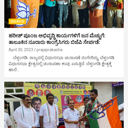
ರಾಜಕೀಯ
ಹರೀಶ್ ಪೂಂಜ ಅಭಿವೃದ್ಧಿ ಕಾರ್ಯಗಳಿಗೆ ಜನ ಮೆಚ್ಚುಗೆ:
ತಾಲೂಕಿನ ನೂರಾರು ಕಾಂಗ್ರೆಸಿಗರು ಬಿಜೆಪಿ ಸೇರ್ಪಡೆ:
April 30, 2023
prajaprakasha
ಬೆಳ್ತಂಗಡಿ: ರಾಜ್ಯದಲ್ಲಿ ವಿಧಾನಸಭಾ ಚುನಾವಣೆ ರಂಗೇರಿದ್ದು, ಬೆಳ್ತಂಗಡಿ
ವಿಧಾನಸಭಾ ಕ್ಷೇತ್ರದಲ್ಲಿ ಚುನಾವಣಾ ಕಾವು ಏರುತ್ತಿದೆ. ಬೆಳ್ತಂಗಡಿ ಕ್ಷೇತ್ರಕ್ಕೆ
ಹಾಲಿ…