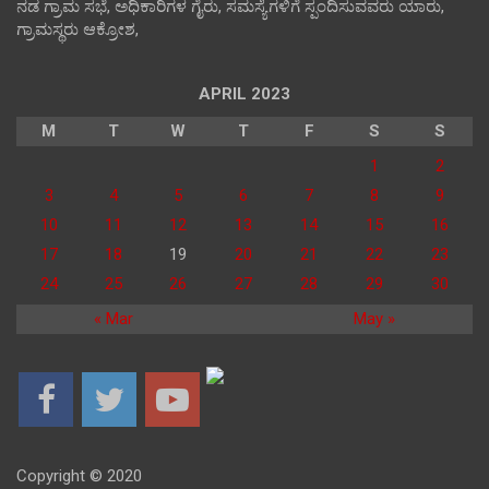
ನಡ ಗ್ರಾಮ ಸಭೆ, ಅಧಿಕಾರಿಗಳ ಗೈರು, ಸಮಸ್ಯೆಗಳಿಗೆ ಸ್ಪಂದಿಸುವವರು ಯಾರು,
ಗ್ರಾಮಸ್ಥರು ಆಕ್ರೋಶ,
APRIL 2023
M
T
W
T
F
S
S
1
2
3
4
5
6
7
8
9
10
11
12
13
14
15
16
17
18
19
20
21
22
23
24
25
26
27
28
29
30
« Mar
May »
Copyright © 2020