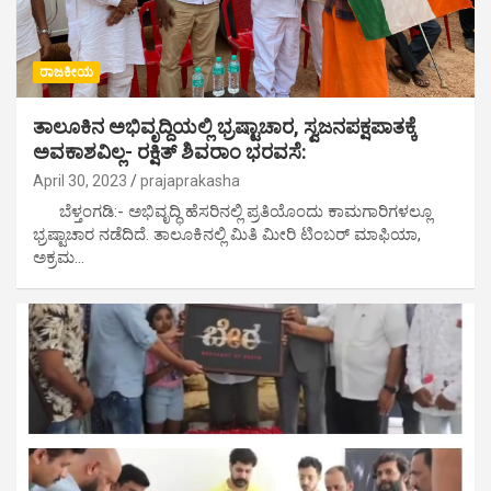
ರಾಜಕೀಯ
ತಾಲೂಕಿನ ಅಭಿವೃದ್ದಿಯಲ್ಲಿ ಭ್ರಷ್ಟಾಚಾರ, ಸ್ವಜನಪಕ್ಷಪಾತಕ್ಕೆ
ಅವಕಾಶವಿಲ್ಲ- ರಕ್ಷಿತ್ ಶಿವರಾಂ ಭರವಸೆ:
April 30, 2023
prajaprakasha
ಬೆಳ್ತಂಗಡಿ:- ಅಭಿವೃದ್ಧಿ ಹೆಸರಿನಲ್ಲಿ ಪ್ರತಿಯೊಂದು ಕಾಮಗಾರಿಗಳಲ್ಲೂ
ಭ್ರಷ್ಟಾಚಾರ ನಡೆದಿದೆ. ತಾಲೂಕಿನಲ್ಲಿ ಮಿತಿ ಮೀರಿ ಟಿಂಬರ್ ಮಾಫಿಯಾ,
ಅಕ್ರಮ…