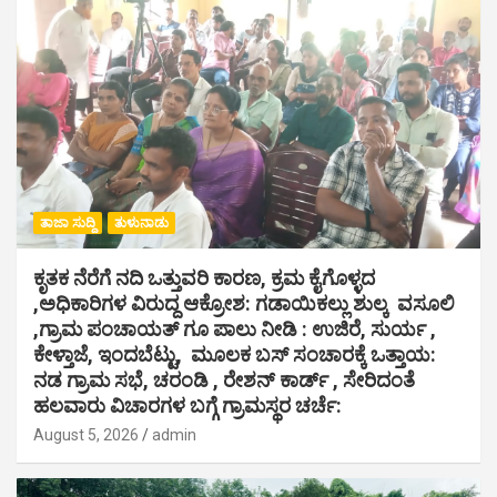
ತಾಜಾ ಸುದ್ದಿ
ತುಳುನಾಡು
ಕೃತಕ ನೆರೆಗೆ ನದಿ ಒತ್ತುವರಿ ಕಾರಣ, ಕ್ರಮ ಕೈಗೊಳ್ಳದ
,ಅಧಿಕಾರಿಗಳ ವಿರುದ್ದ ಆಕ್ರೋಶ: ಗಡಾಯಿಕಲ್ಲು ಶುಲ್ಕ ವಸೂಲಿ
,ಗ್ರಾಮ ಪಂಚಾಯತ್ ಗೂ ಪಾಲು ನೀಡಿ : ಉಜಿರೆ, ಸುರ್ಯ ,
ಕೇಳ್ತಾಜೆ, ಇಂದಬೆಟ್ಟು, ಮೂಲಕ ಬಸ್ ಸಂಚಾರಕ್ಕೆ ಒತ್ತಾಯ:
ನಡ ಗ್ರಾಮ ಸಭೆ, ಚರಂಡಿ , ರೇಶನ್ ಕಾರ್ಡ್ , ಸೇರಿದಂತೆ
ಹಲವಾರು ವಿಚಾರಗಳ ಬಗ್ಗೆ ಗ್ರಾಮಸ್ಥರ ಚರ್ಚೆ:
August 5, 2026
admin