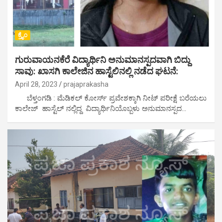
ಕ್ರೈಂ
ಗುರುವಾಯನಕೆರೆ ವಿದ್ಯಾರ್ಥಿನಿ ಅನುಮಾನಸ್ಪದವಾಗಿ ಬಿದ್ದು
ಸಾವು: ಖಾಸಗಿ ಕಾಲೇಜಿನ ಹಾಸ್ಟೆಲಿನಲ್ಲಿ ನಡೆದ ಘಟನೆ:
April 28, 2023
prajaprakasha
ಬೆಳ್ತಂಗಡಿ : ಮೆಡಿಕಲ್ ಕೋರ್ಸ್ ಪ್ರವೇಶಕ್ಕಾಗಿ ನೀಟ್ ಪರೀಕ್ಷೆ ಬರೆಯಲು
ಕಾಲೇಜ್ ಹಾಸ್ಟೆಲ್ ನಲ್ಲಿದ್ದ ವಿದ್ಯಾರ್ಥಿನಿಯೊಬ್ಬಳು ಅನುಮಾನಸ್ಪದ…