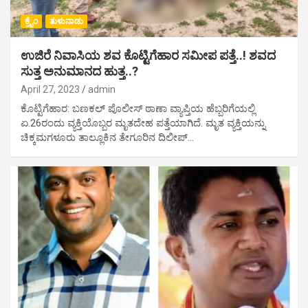
ಕ್ರೈಂ
ತುಳುನಾಡು
ಉಜಿರೆ ನಿವಾಸಿಯ ಶವ ಕೊಟ್ಟಿಗೆಹಾರ ಸಮೀಪ ಪತ್ತೆ..! ಶವದ
ಸುತ್ತ ಅನುಮಾನದ ಹುತ್ತ..?
April 27, 2023
admin
ಕೊಟ್ಟಿಗೆಹಾರ: ಬಣಕಲ್ ಪೊಲೀಸ್ ಠಾಣಾ ವ್ಯಾಪ್ತಿಯ ಹೆಬ್ಬರಿಗೆಯಲ್ಲಿ
ಏ.26ರಂದು ವ್ಯಕ್ತಿಯೊಬ್ಬರ ಮೃತದೇಹ ಪತ್ತೆಯಾಗಿದೆ. ಮೃತ ವ್ಯಕ್ತಿಯನ್ನು
ಚಿಕ್ಕಮಗಳೂರು ತಾಲ್ಲೂಕಿನ ತೇಗೂರಿನ ದಿಲೀಪ್…