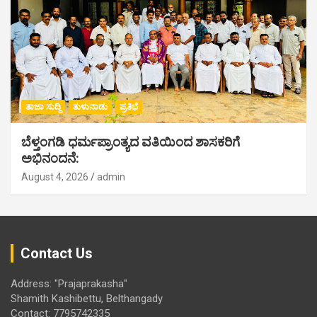
ತಾಜಾ ಸುದ್ದಿ
ತುಳುನಾಡು
ಪ್ರತಿಭೆ
ಬೆಳ್ತಂಗಡಿ ಧರ್ಮಪ್ರಾಂತ್ಯದ ವತಿಯಿಂದ ಶಾಸಕರಿಗೆ
ಅಭಿನಂದನೆ:
August 4, 2026
admin
Contact Us
Address: "Prajaprakasha"
Shamith Kashibettu, Belthangady
Contact: 7795742335