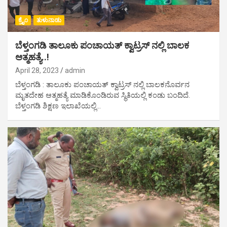
ಕ್ರೈಂ
ತುಳುನಾಡು
ಬೆಳ್ತಂಗಡಿ ತಾಲೂಕು ಪಂಚಾಯತ್ ಕ್ವಾಟ್ರಸ್ ನಲ್ಲಿ ಬಾಲಕ
ಆತ್ಮಹತ್ಯೆ..!
April 28, 2023
admin
ಬೆಳ್ತಂಗಡಿ : ತಾಲೂಕು ಪಂಚಾಯತ್ ಕ್ವಾಟ್ರಸ್ ನಲ್ಲಿ ಬಾಲಕನೊರ್ವನ
ಮೃತದೇಹ ಆತ್ಮಹತ್ಯೆ ಮಾಡಿಕೊಂಡಿರುವ ಸ್ಥಿತಿಯಲ್ಲಿ ಕಂಡು ಬಂದಿದೆ.
ಬೆಳ್ತಂಗಡಿ ಶಿಕ್ಷಣ ಇಲಾಖೆಯಲ್ಲಿ…