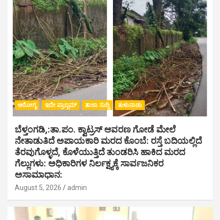
ಆರೋಗ್ಯ
ಇದೇ ಪ್ರಾಬ್ಲಮ್
ತಾಜಾ ಸುದ್ದಿ
ತುಳುನಾಡು
ಬೆಳ್ತಂಗಡಿ,:ತಾ.ಪಂ‌. ಕ್ವಾಟ್ರಸ್ ಆವರಣ ಗೋಡೆ ಮೇಲೆ
ನೇತಾಡುತಿದೆ ಅಪಾಯಕಾರಿ ಮರದ ಕೊಂಬೆ: ರಸ್ತೆ ಬದಿಯಲ್ಲಿದೆ
ತೆರವುಗೊಳ್ಳದೆ, ಕೊಳೆಯುತ್ತಿದೆ ತುಂಡರಿಸಿ ಹಾಕಿದ ಮರದ
ಗೆಲ್ಲುಗಳು: ಅಧಿಕಾರಿಗಳ ನಿರ್ಲಕ್ಷ್ಯಕ್ಕೆ ಸಾರ್ವಜನಿಕರ
ಅಸಾಮಾಧಾನ:
August 5, 2026
admin