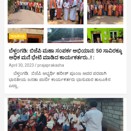
ರಾಜಕೀಯ
ಬೆಳ್ತಂಗಡಿ: ಬಿಜೆಪಿ ಮಹಾ ಸಂಪರ್ಕ ಅಭಿಯಾನ: 50 ಸಾವಿರಕ್ಕೂ
ಅಧಿಕ ಮನೆ ಭೇಟಿ ಮಾಡಿದ ಕಾರ್ಯಕರ್ತರು..! :
April 30, 2023
prajaprakasha
ಬೆಳ್ತಂಗಡಿ: ಬಿಜೆಪಿ ಅಭ್ಯರ್ಥಿ ಹರೀಶ್ ಪೂಂಜ ಅವರ ಪರವಾಗಿ
ಭಾರತೀಯ ಜನತಾ ಪಾರ್ಟಿ ಕಾರ್ಯಕರ್ತರು ಭಾನುವಾರ ತಾಲೂಕಿನ
ಎಲ್ಲಾ…