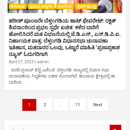
ತುಳುನಾಡು
ಪ್ರಮುಖ ಸುದ್ದಿಗಳು
ರಾಜಕೀಯ
ಸ್ಪೆಷಲ್ ಪೋಸ್ಟ್
ಹರೀಶ್ ಪೂಂಜರೇ ಬೆಳ್ತಂಗಡಿಯ ಹಾಟ್ ಫೇವರೇಟ್: ರಕ್ಷಿತ್
ಶಿವರಾಂರಿಂದ ಪ್ರಭಲ ಸ್ಪರ್ಧೆ ಖಚಿತ: ಕಳೆದ ಬಾರಿಗೆ
ಹೋಲಿಸಿದರೆ ಮತ ವಿಭಜನೆಯಲ್ಲಿ ಜೆ.ಡಿ.ಎಸ್., ಎಸ್.ಡಿ.ಪಿ.ಐ.
ನಿರ್ಣಾಯಕ ‌ಪಾತ್ರ: ಬೆಳ್ತಂಗಡಿ ವಿಧಾನಸಭಾ ಚುನಾವಣಾ
ಇತಿಹಾಸ, ಮತದಾರರ ಒಲವು, ಒಟ್ಟಾರೆ ‌ಮಾಹಿತಿ ‘ಪ್ರಜಾಪ್ರಕಾಶ
ನ್ಯೂಸ್’ ಓದುಗರಿಗಾಗಿ
April 27, 2023
admin
ವರದಿ:ಪ್ರಸಾದ್ ಶೆಟ್ಟಿ ಎಣಿಂಜೆ. ಬೆಳ್ತಂಗಡಿ: ರಾಜ್ಯದಲ್ಲಿ ವಿಧಾನ ಸಭಾ
ಚುನಾವಣೆಯ ಸಿದ್ಧತೆಗಳು ಬಹಳ ಜೋರಾಗಿದೆ. ಹಲವಾರು ಕ್ಷೇತ್ರದಲ್ಲಿ ಈ
ಬಾರಿಯ…
P
1
2
…
11
Next
o
s
S