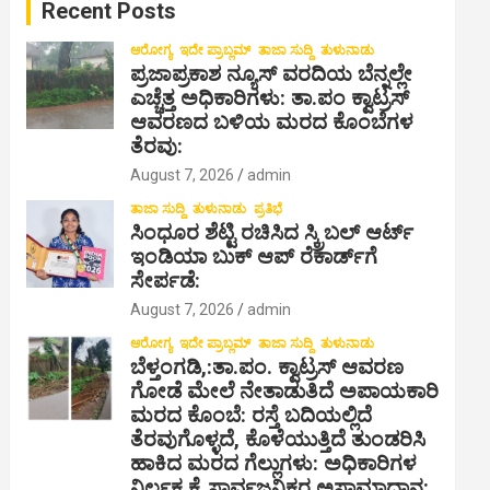
Recent Posts
h
ಆರೋಗ್ಯ
ಇದೇ ಪ್ರಾಬ್ಲಮ್
ತಾಜಾ ಸುದ್ದಿ
ತುಳುನಾಡು
ಪ್ರಜಾಪ್ರಕಾಶ ನ್ಯೂಸ್ ವರದಿಯ ಬೆನ್ನಲ್ಲೇ
ಎಚ್ಚೆತ್ತ ಅಧಿಕಾರಿಗಳು: ತಾ.ಪಂ ಕ್ವಾಟ್ರಸ್
ಆವರಣದ ಬಳಿಯ ಮರದ ಕೊಂಬೆಗಳ
ತೆರವು:
August 7, 2026
admin
ತಾಜಾ ಸುದ್ದಿ
ತುಳುನಾಡು
ಪ್ರತಿಭೆ
ಸಿಂಧೂರ ಶೆಟ್ಟಿ ರಚಿಸಿದ ಸ್ಕ್ರಿಬಲ್ ಆರ್ಟ್
ಇಂಡಿಯಾ ಬುಕ್ ಆಪ್ ರೆಕಾರ್ಡ್‌ಗೆ
ಸೇರ್ಪಡೆ:
August 7, 2026
admin
ಆರೋಗ್ಯ
ಇದೇ ಪ್ರಾಬ್ಲಮ್
ತಾಜಾ ಸುದ್ದಿ
ತುಳುನಾಡು
ಬೆಳ್ತಂಗಡಿ,:ತಾ.ಪಂ‌. ಕ್ವಾಟ್ರಸ್ ಆವರಣ
ಗೋಡೆ ಮೇಲೆ ನೇತಾಡುತಿದೆ ಅಪಾಯಕಾರಿ
ಮರದ ಕೊಂಬೆ: ರಸ್ತೆ ಬದಿಯಲ್ಲಿದೆ
ತೆರವುಗೊಳ್ಳದೆ, ಕೊಳೆಯುತ್ತಿದೆ ತುಂಡರಿಸಿ
ಹಾಕಿದ ಮರದ ಗೆಲ್ಲುಗಳು: ಅಧಿಕಾರಿಗಳ
ನಿರ್ಲಕ್ಷ್ಯಕ್ಕೆ ಸಾರ್ವಜನಿಕರ ಅಸಾಮಾಧಾನ: