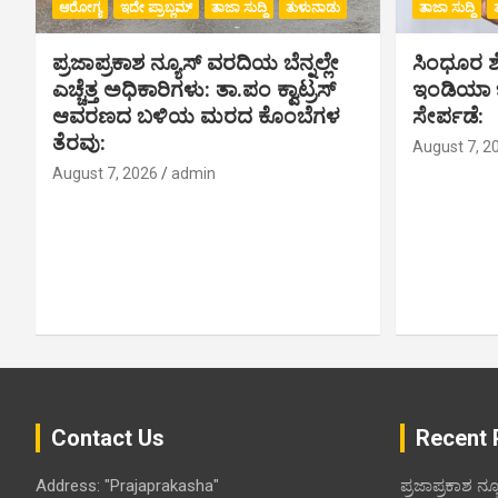
ಆರೋಗ್ಯ
ಇದೇ ಪ್ರಾಬ್ಲಮ್
ತಾಜಾ ಸುದ್ದಿ
ತುಳುನಾಡು
ತಾಜಾ ಸುದ್ದಿ
ಪ್ರಜಾಪ್ರಕಾಶ ನ್ಯೂಸ್ ವರದಿಯ ಬೆನ್ನಲ್ಲೇ
ಸಿಂಧೂರ ಶೆಟ
ಎಚ್ಚೆತ್ತ ಅಧಿಕಾರಿಗಳು: ತಾ.ಪಂ ಕ್ವಾಟ್ರಸ್
ಇಂಡಿಯಾ ಬು
ಆವರಣದ ಬಳಿಯ ಮರದ ಕೊಂಬೆಗಳ
ಸೇರ್ಪಡೆ:
ತೆರವು:
August 7, 2
August 7, 2026
admin
Contact Us
Recent 
Address: "Prajaprakasha"
ಪ್ರಜಾಪ್ರಕಾಶ ನ್ಯ