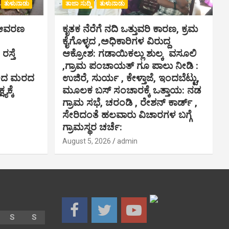
ತುಳುನಾಡು
ತಾಜಾ ಸುದ್ದಿ
ತುಳುನಾಡು
ಸ್ ಆವರಣ
ಕೃತಕ ನೆರೆಗೆ ನದಿ ಒತ್ತುವರಿ ಕಾರಣ, ಕ್ರಮ
ಕೈಗೊಳ್ಳದ ,ಅಧಿಕಾರಿಗಳ ವಿರುದ್ದ
ಸ್ತೆ
ಆಕ್ರೋಶ: ಗಡಾಯಿಕಲ್ಲು ಶುಲ್ಕ ವಸೂಲಿ
,ಗ್ರಾಮ ಪಂಚಾಯತ್ ಗೂ ಪಾಲು ನೀಡಿ :
ಾಕಿದ ಮರದ
ಉಜಿರೆ, ಸುರ್ಯ , ಕೇಳ್ತಾಜೆ, ಇಂದಬೆಟ್ಟು,
ಯಕ್ಕೆ
ಮೂಲಕ ಬಸ್ ಸಂಚಾರಕ್ಕೆ ಒತ್ತಾಯ: ನಡ
ಗ್ರಾಮ ಸಭೆ, ಚರಂಡಿ , ರೇಶನ್ ಕಾರ್ಡ್ ,
ಸೇರಿದಂತೆ ಹಲವಾರು ವಿಚಾರಗಳ ಬಗ್ಗೆ
ಗ್ರಾಮಸ್ಥರ ಚರ್ಚೆ:
August 5, 2026
admin
S
S