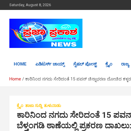
S
Saturday, August 8, 2026
k
i
p
t
o
c
o
n
t
HOME
ಎಡಿಟರ್ಸ್ ಚಾಯ್ಸ್
ಸ್ಪೆಷಲ್ ಪೋಸ್ಟ್
ಕ್ರೈಂ
ರಾಜ್ಯ
e
n
t
Home
ಕಾರಿನಿಂದ ನಗದು ಸೇರಿದಂತೆ 15 ಪವನ್ ಚಿನ್ನಾಭರಣ ದೋಚಿದ ಕಳ್ಳರು..
ಕ್ರೈಂ
ತಾಜಾ ಸುದ್ದಿ
ತುಳುನಾಡು
ಕಾರಿನಿಂದ ನಗದು ಸೇರಿದಂತೆ 15 ಪವನ್
ಬೆಳ್ತಂಗಡಿ ಠಾಣೆಯಲ್ಲಿ ಪ್ರಕರಣ ದಾಖಲು