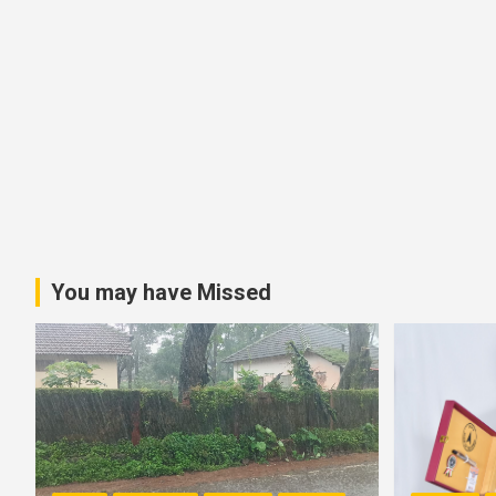
v
i
g
a
t
i
o
You may have Missed
n