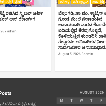
ತುಳುನಾಡು
ಪ್ರತಿಭೆ
ಆರೋಗ್ಯ
ಇದೇ ಪ್ರಾಬ್ಲಮ್
ತಾಜಾ ಸುದ್ದಿ
್ಟಿ ರಚಿಸಿದ ಸ್ಕ್ರಿಬಲ್ ಆರ್ಟ್
ಬೆಳ್ತಂಗಡಿ,:ತಾ.ಪಂ‌. ಕ್ವಾಟ್ರ
ಕ್ ಆಪ್ ರೆಕಾರ್ಡ್‌ಗೆ
ಗೋಡೆ ಮೇಲೆ ನೇತಾಡುತಿದೆ
ಅಪಾಯಕಾರಿ ಮರದ ಕೊಂಬೆ: ರ
ಬದಿಯಲ್ಲಿದೆ ತೆರವುಗೊಳ್ಳದೆ,
026
admin
ಕೊಳೆಯುತ್ತಿದೆ ತುಂಡರಿಸಿ ಹ
ಗೆಲ್ಲುಗಳು: ಅಧಿಕಾರಿಗಳ ನಿರ್ಲಕ್ಷ್
ಸಾರ್ವಜನಿಕರ ಅಸಾಮಾಧಾನ:
August 5, 2026
admin
Posts
AUGUST 2026
M
T
W
T
F
ೂಸ್ ವರದಿಯ ಬೆನ್ನಲ್ಲೇ ಎಚ್ಚೆತ್ತ