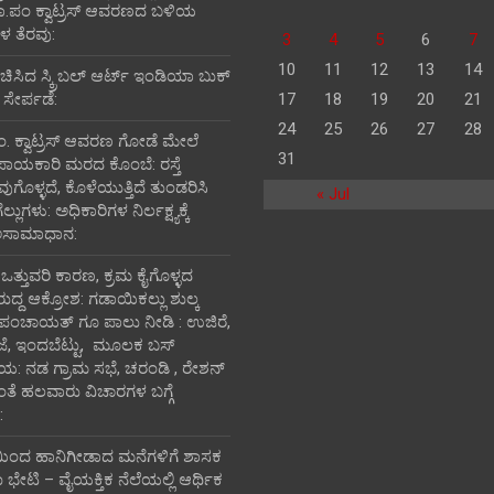
ತಾ.ಪಂ ಕ್ವಾಟ್ರಸ್ ಆವರಣದ ಬಳಿಯ
 ತೆರವು:
3
4
5
6
7
10
11
12
13
14
ರಚಿಸಿದ ಸ್ಕ್ರಿಬಲ್ ಆರ್ಟ್ ಇಂಡಿಯಾ ಬುಕ್
 ಸೇರ್ಪಡೆ:
17
18
19
20
21
24
25
26
27
28
ಪಂ‌. ಕ್ವಾಟ್ರಸ್ ಆವರಣ ಗೋಡೆ ಮೇಲೆ
31
ಪಾಯಕಾರಿ ಮರದ ಕೊಂಬೆ: ರಸ್ತೆ
ವುಗೊಳ್ಳದೆ, ಕೊಳೆಯುತ್ತಿದೆ ತುಂಡರಿಸಿ
« Jul
ುಗಳು: ಅಧಿಕಾರಿಗಳ ನಿರ್ಲಕ್ಷ್ಯಕ್ಕೆ
ಅಸಾಮಾಧಾನ:
ಿ ಒತ್ತುವರಿ ಕಾರಣ, ಕ್ರಮ ಕೈಗೊಳ್ಳದ
ರುದ್ದ ಆಕ್ರೋಶ: ಗಡಾಯಿಕಲ್ಲು ಶುಲ್ಕ
 ಪಂಚಾಯತ್ ಗೂ ಪಾಲು ನೀಡಿ : ಉಜಿರೆ,
ಾಜೆ, ಇಂದಬೆಟ್ಟು, ಮೂಲಕ ಬಸ್
ತಾಯ: ನಡ ಗ್ರಾಮ ಸಭೆ, ಚರಂಡಿ , ರೇಶನ್
ದಂತೆ ಹಲವಾರು ವಿಚಾರಗಳ ಬಗ್ಗೆ
:
ಯಿಂದ ಹಾನಿಗೀಡಾದ ಮನೆಗಳಿಗೆ ಶಾಸಕ
ೇಟಿ – ವೈಯಕ್ತಿಕ ನೆಲೆಯಲ್ಲಿ ಆರ್ಥಿಕ‌