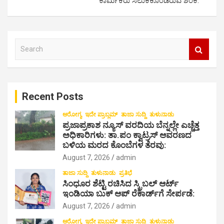
ಕಾರ್ಮಿಕರು ಸಿಲುಕಿಕೊಂಡಿರುವ ಶಂಕೆ:
a
v
i
S
e
g
a
a
r
c
t
Recent Posts
h
i
ಆರೋಗ್ಯ
ಇದೇ ಪ್ರಾಬ್ಲಮ್
ತಾಜಾ ಸುದ್ದಿ
ತುಳುನಾಡು
o
ಪ್ರಜಾಪ್ರಕಾಶ ನ್ಯೂಸ್ ವರದಿಯ ಬೆನ್ನಲ್ಲೇ ಎಚ್ಚೆತ್ತ
ಅಧಿಕಾರಿಗಳು: ತಾ.ಪಂ ಕ್ವಾಟ್ರಸ್ ಆವರಣದ
n
ಬಳಿಯ ಮರದ ಕೊಂಬೆಗಳ ತೆರವು:
August 7, 2026
admin
ತಾಜಾ ಸುದ್ದಿ
ತುಳುನಾಡು
ಪ್ರತಿಭೆ
ಸಿಂಧೂರ ಶೆಟ್ಟಿ ರಚಿಸಿದ ಸ್ಕ್ರಿಬಲ್ ಆರ್ಟ್
ಇಂಡಿಯಾ ಬುಕ್ ಆಪ್ ರೆಕಾರ್ಡ್‌ಗೆ ಸೇರ್ಪಡೆ:
August 7, 2026
admin
ಆರೋಗ್ಯ
ಇದೇ ಪ್ರಾಬ್ಲಮ್
ತಾಜಾ ಸುದ್ದಿ
ತುಳುನಾಡು