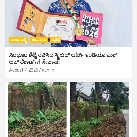
ತಾಜಾ ಸುದ್ದಿ
ತುಳುನಾಡು
ಪ್ರತಿಭೆ
ಸಿಂಧೂರ ಶೆಟ್ಟಿ ರಚಿಸಿದ ಸ್ಕ್ರಿಬಲ್ ಆರ್ಟ್ ಇಂಡಿಯಾ ಬುಕ್
ಆಪ್ ರೆಕಾರ್ಡ್‌ಗೆ ಸೇರ್ಪಡೆ:
August 7, 2026
admin