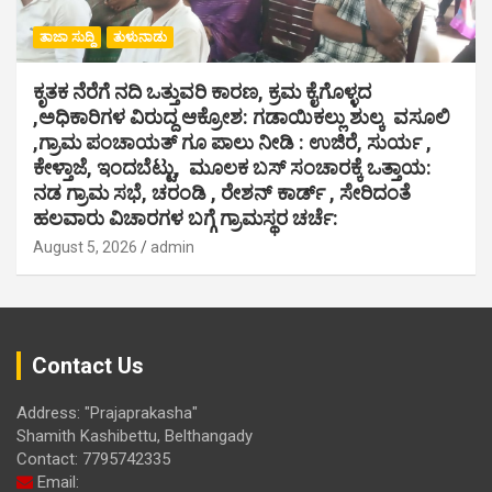
ತಾಜಾ ಸುದ್ದಿ
ತುಳುನಾಡು
ಕೃತಕ ನೆರೆಗೆ ನದಿ ಒತ್ತುವರಿ ಕಾರಣ, ಕ್ರಮ ಕೈಗೊಳ್ಳದ
,ಅಧಿಕಾರಿಗಳ ವಿರುದ್ದ ಆಕ್ರೋಶ: ಗಡಾಯಿಕಲ್ಲು ಶುಲ್ಕ ವಸೂಲಿ
,ಗ್ರಾಮ ಪಂಚಾಯತ್ ಗೂ ಪಾಲು ನೀಡಿ : ಉಜಿರೆ, ಸುರ್ಯ ,
ಕೇಳ್ತಾಜೆ, ಇಂದಬೆಟ್ಟು, ಮೂಲಕ ಬಸ್ ಸಂಚಾರಕ್ಕೆ ಒತ್ತಾಯ:
ನಡ ಗ್ರಾಮ ಸಭೆ, ಚರಂಡಿ , ರೇಶನ್ ಕಾರ್ಡ್ , ಸೇರಿದಂತೆ
ಹಲವಾರು ವಿಚಾರಗಳ ಬಗ್ಗೆ ಗ್ರಾಮಸ್ಥರ ಚರ್ಚೆ:
August 5, 2026
admin
Contact Us
Address: "Prajaprakasha"
Shamith Kashibettu, Belthangady
Contact: 7795742335
Email: