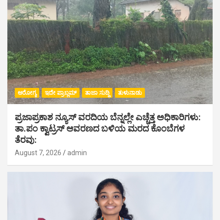
ಆರೋಗ್ಯ
ಇದೇ ಪ್ರಾಬ್ಲಮ್
ತಾಜಾ ಸುದ್ದಿ
ತುಳುನಾಡು
ಪ್ರಜಾಪ್ರಕಾಶ ನ್ಯೂಸ್ ವರದಿಯ ಬೆನ್ನಲ್ಲೇ ಎಚ್ಚೆತ್ತ ಅಧಿಕಾರಿಗಳು:
ತಾ.ಪಂ ಕ್ವಾಟ್ರಸ್ ಆವರಣದ ಬಳಿಯ ಮರದ ಕೊಂಬೆಗಳ
ತೆರವು:
August 7, 2026
admin