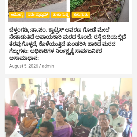
ಆರೋಗ್ಯ
ಇದೇ ಪ್ರಾಬ್ಲಮ್
ತಾಜಾ ಸುದ್ದಿ
ತುಳುನಾಡು
ಬೆಳ್ತಂಗಡಿ,:ತಾ.ಪಂ‌. ಕ್ವಾಟ್ರಸ್ ಆವರಣ ಗೋಡೆ ಮೇಲೆ
ನೇತಾಡುತಿದೆ ಅಪಾಯಕಾರಿ ಮರದ ಕೊಂಬೆ: ರಸ್ತೆ ಬದಿಯಲ್ಲಿದೆ
ತೆರವುಗೊಳ್ಳದೆ, ಕೊಳೆಯುತ್ತಿದೆ ತುಂಡರಿಸಿ ಹಾಕಿದ ಮರದ
ಗೆಲ್ಲುಗಳು: ಅಧಿಕಾರಿಗಳ ನಿರ್ಲಕ್ಷ್ಯಕ್ಕೆ ಸಾರ್ವಜನಿಕರ
ಅಸಾಮಾಧಾನ:
August 5, 2026
admin