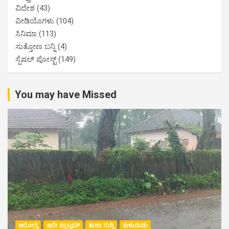
ವಿದೇಶ
(43)
ವೀಡಿಯೊಗಳು
(104)
ಸಿನಿಮಾ
(113)
ಸುತ್ತೋಣ ಬನ್ನಿ
(4)
ಸ್ಪೆಷಲ್ ಪೋಸ್ಟ್
(149)
You may have Missed
ಆರೋಗ್ಯ
ಇದೇ ಪ್ರಾಬ್ಲಮ್
ತಾಜಾ ಸುದ್ದಿ
ತುಳುನಾಡು