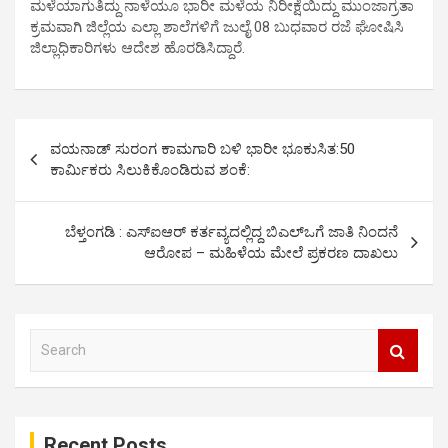
ಮಳೆಯಾಗುತಿದ್ದು ನಾಳೆಯೂ ಭಾರೀ ಮಳೆಯ ನಿರೀಕ್ಷೆಯಿದ್ದು ಮುಂಜಾಗ್ರತಾ
ಕ್ರಮವಾಗಿ ಜಿಲ್ಲೆಯ ಎಲ್ಲಾ ಶಾಲೆಗಳಿಗೆ ಜುಲೈ 08 ಬುಧವಾರ ರಜೆ ಘೋಷಿಸಿ
ಜಿಲ್ಲಾಧಿಕಾರಿಗಳು ಆದೇಶ ಹೊರಡಿಸಿದ್ದಾರೆ.
P
ವಯನಾಡ್ ಸುರಂಗ ಕಾಮಗಾರಿ ಬಳಿ ಭಾರೀ ಭೂಕುಸಿತ:50
o
ಕಾರ್ಮಿಕರು ಸಿಲುಕಿಕೊಂಡಿರುವ ಶಂಕೆ:
s
t
ಬೆಳ್ತಂಗಡಿ : ಎಸ್ಐಆರ್ ಕರ್ತವ್ಯದಲ್ಲಿದ್ದ ಬಿಎಲ್ಒಗೆ ಜಾತಿ ನಿಂದನೆ
ಆರೋಪ – ಮಹಿಳೆಯ ಮೇಲೆ ಪ್ರಕರಣ ದಾಖಲು
n
a
v
S
i
e
a
g
r
a
c
Recent Posts
h