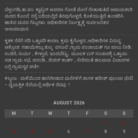
ಬೆಳ್ತಂಗಡಿ,:ತಾ.ಪಂ‌. ಕ್ವಾಟ್ರಸ್ ಆವರಣ ಗೋಡೆ ಮೇಲೆ ನೇತಾಡುತಿದೆ ಅಪಾಯಕಾರಿ
ಮರದ ಕೊಂಬೆ: ರಸ್ತೆ ಬದಿಯಲ್ಲಿದೆ ತೆರವುಗೊಳ್ಳದೆ, ಕೊಳೆಯುತ್ತಿದೆ ತುಂಡರಿಸಿ
ಹಾಕಿದ ಮರದ ಗೆಲ್ಲುಗಳು: ಅಧಿಕಾರಿಗಳ ನಿರ್ಲಕ್ಷ್ಯಕ್ಕೆ ಸಾರ್ವಜನಿಕರ
ಅಸಾಮಾಧಾನ:
ಕೃತಕ ನೆರೆಗೆ ನದಿ ಒತ್ತುವರಿ ಕಾರಣ, ಕ್ರಮ ಕೈಗೊಳ್ಳದ ,ಅಧಿಕಾರಿಗಳ ವಿರುದ್ದ
ಆಕ್ರೋಶ: ಗಡಾಯಿಕಲ್ಲು ಶುಲ್ಕ ವಸೂಲಿ ,ಗ್ರಾಮ ಪಂಚಾಯತ್ ಗೂ ಪಾಲು ನೀಡಿ :
ಉಜಿರೆ, ಸುರ್ಯ , ಕೇಳ್ತಾಜೆ, ಇಂದಬೆಟ್ಟು, ಮೂಲಕ ಬಸ್ ಸಂಚಾರಕ್ಕೆ ಒತ್ತಾಯ:
ನಡ ಗ್ರಾಮ ಸಭೆ, ಚರಂಡಿ , ರೇಶನ್ ಕಾರ್ಡ್ , ಸೇರಿದಂತೆ ಹಲವಾರು ವಿಚಾರಗಳ
ಬಗ್ಗೆ ಗ್ರಾಮಸ್ಥರ ಚರ್ಚೆ:
ಕಲ್ಮಂಜ : ಮಳೆಯಿಂದ ಹಾನಿಗೀಡಾದ ಮನೆಗಳಿಗೆ ಶಾಸಕ ಹರೀಶ್ ಪೂಂಜಾ ಭೇಟಿ
– ವೈಯಕ್ತಿಕ ನೆಲೆಯಲ್ಲಿ ಆರ್ಥಿಕ‌ ನೆರವು: !
AUGUST 2026
M
T
W
T
F
S
S
1
2
3
4
5
6
7
8
9