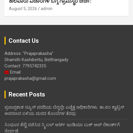
ಹಲವಾರು ವಿಚಾರಗಳ ಬಗ್ಗೆ ಗ್ರಾಮಸ್ಥರ ಚರ್ಚೆ:
August 5, 2026
admin
Contact Us
Address: "Prajaprakasha"
Shamith Kashibettu, Belthangady
Contact: 7795742335
Email:
prajaprakasha@gmail.com
Recent Posts
ಪ್ರಜಾಪ್ರಕಾಶ ನ್ಯೂಸ್ ವರದಿಯ ಬೆನ್ನಲ್ಲೇ ಎಚ್ಚೆತ್ತ ಅಧಿಕಾರಿಗಳು: ತಾ.ಪಂ ಕ್ವಾಟ್ರಸ್
ಆವರಣದ ಬಳಿಯ ಮರದ ಕೊಂಬೆಗಳ ತೆರವು:
ಸಿಂಧೂರ ಶೆಟ್ಟಿ ರಚಿಸಿದ ಸ್ಕ್ರಿಬಲ್ ಆರ್ಟ್ ಇಂಡಿಯಾ ಬುಕ್ ಆಪ್ ರೆಕಾರ್ಡ್‌ಗೆ
ಸೇರ್ಪಡೆ: