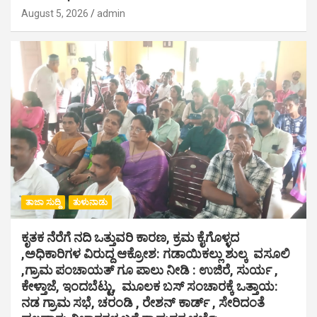
August 5, 2026
admin
ತಾಜಾ ಸುದ್ದಿ
ತುಳುನಾಡು
ಕೃತಕ ನೆರೆಗೆ ನದಿ ಒತ್ತುವರಿ ಕಾರಣ, ಕ್ರಮ ಕೈಗೊಳ್ಳದ
,ಅಧಿಕಾರಿಗಳ ವಿರುದ್ದ ಆಕ್ರೋಶ: ಗಡಾಯಿಕಲ್ಲು ಶುಲ್ಕ ವಸೂಲಿ
,ಗ್ರಾಮ ಪಂಚಾಯತ್ ಗೂ ಪಾಲು ನೀಡಿ : ಉಜಿರೆ, ಸುರ್ಯ ,
ಕೇಳ್ತಾಜೆ, ಇಂದಬೆಟ್ಟು, ಮೂಲಕ ಬಸ್ ಸಂಚಾರಕ್ಕೆ ಒತ್ತಾಯ:
ನಡ ಗ್ರಾಮ ಸಭೆ, ಚರಂಡಿ , ರೇಶನ್ ಕಾರ್ಡ್ , ಸೇರಿದಂತೆ