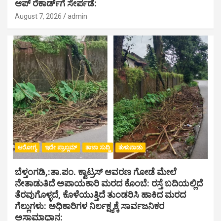
ಆಪ್ ರೆಕಾರ್ಡ್‌ಗೆ ಸೇರ್ಪಡೆ:
August 7, 2026
admin
ಆರೋಗ್ಯ
ಇದೇ ಪ್ರಾಬ್ಲಮ್
ತಾಜಾ ಸುದ್ದಿ
ತುಳುನಾಡು
ಬೆಳ್ತಂಗಡಿ,:ತಾ.ಪಂ‌. ಕ್ವಾಟ್ರಸ್ ಆವರಣ ಗೋಡೆ ಮೇಲೆ
ನೇತಾಡುತಿದೆ ಅಪಾಯಕಾರಿ ಮರದ ಕೊಂಬೆ: ರಸ್ತೆ ಬದಿಯಲ್ಲಿದೆ
ತೆರವುಗೊಳ್ಳದೆ, ಕೊಳೆಯುತ್ತಿದೆ ತುಂಡರಿಸಿ ಹಾಕಿದ ಮರದ
ಗೆಲ್ಲುಗಳು: ಅಧಿಕಾರಿಗಳ ನಿರ್ಲಕ್ಷ್ಯಕ್ಕೆ ಸಾರ್ವಜನಿಕರ
ಅಸಾಮಾಧಾನ: