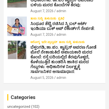
ಅಧಿಕಾರಿಗಳು: ತಾ.ಪಂ ಕ್ವಾಟ್ರಸ್ ಆವರಣದ
n
ಬಳಿಯ ಮರದ ಕೊಂಬೆಗಳ ತೆರವು:
August 7, 2026
admin
ತಾಜಾ ಸುದ್ದಿ
ತುಳುನಾಡು
ಪ್ರತಿಭೆ
ಸಿಂಧೂರ ಶೆಟ್ಟಿ ರಚಿಸಿದ ಸ್ಕ್ರಿಬಲ್ ಆರ್ಟ್
ಇಂಡಿಯಾ ಬುಕ್ ಆಪ್ ರೆಕಾರ್ಡ್‌ಗೆ ಸೇರ್ಪಡೆ:
August 7, 2026
admin
ಆರೋಗ್ಯ
ಇದೇ ಪ್ರಾಬ್ಲಮ್
ತಾಜಾ ಸುದ್ದಿ
ತುಳುನಾಡು
ಬೆಳ್ತಂಗಡಿ,:ತಾ.ಪಂ‌. ಕ್ವಾಟ್ರಸ್ ಆವರಣ ಗೋಡೆ
ಮೇಲೆ ನೇತಾಡುತಿದೆ ಅಪಾಯಕಾರಿ ಮರದ
ಕೊಂಬೆ: ರಸ್ತೆ ಬದಿಯಲ್ಲಿದೆ ತೆರವುಗೊಳ್ಳದೆ,
ಕೊಳೆಯುತ್ತಿದೆ ತುಂಡರಿಸಿ ಹಾಕಿದ ಮರದ
ಗೆಲ್ಲುಗಳು: ಅಧಿಕಾರಿಗಳ ನಿರ್ಲಕ್ಷ್ಯಕ್ಕೆ
ಸಾರ್ವಜನಿಕರ ಅಸಾಮಾಧಾನ:
August 5, 2026
admin
Categories
uncategorized
(102)