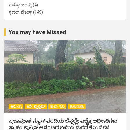
ಸುತ್ತೋಣ ಬನ್ನಿ
(4)
ಸ್ಪೆಷಲ್ ಪೋಸ್ಟ್
(149)
You may have Missed
ಆರೋಗ್ಯ
ಇದೇ ಪ್ರಾಬ್ಲಮ್
ತಾಜಾ ಸುದ್ದಿ
ತುಳುನಾಡು
ಪ್ರಜಾಪ್ರಕಾಶ ನ್ಯೂಸ್ ವರದಿಯ ಬೆನ್ನಲ್ಲೇ ಎಚ್ಚೆತ್ತ ಅಧಿಕಾರಿಗಳು:
ತಾ.ಪಂ ಕ್ವಾಟ್ರಸ್ ಆವರಣದ ಬಳಿಯ ಮರದ ಕೊಂಬೆಗಳ