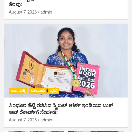
ತೆರವು:
August 7, 2026
admin
ತಾಜಾ ಸುದ್ದಿ
ತುಳುನಾಡು
ಪ್ರತಿಭೆ
ಸಿಂಧೂರ ಶೆಟ್ಟಿ ರಚಿಸಿದ ಸ್ಕ್ರಿಬಲ್ ಆರ್ಟ್ ಇಂಡಿಯಾ ಬುಕ್
ಆಪ್ ರೆಕಾರ್ಡ್‌ಗೆ ಸೇರ್ಪಡೆ:
August 7, 2026
admin