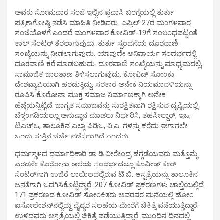
ಅವರು ಸೋಮವಾರ ಸಂಜೆ ಇಲ್ಲಿನ ಪ್ರವಾಸಿ ಬಂಗ್ಲೆಯಲ್ಲಿ ತುರ್ತು
ಪತ್ರಿಕಾಗೋಷ್ಠಿ ನಡೆಸಿ ಮಾಹಿತಿ ನೀಡಿದರು. ಎಪ್ರಿಲ್ 27ರ ಮಂಗಳವಾರ
ಸಂಜೆಯೊಳಗೆ ಎಂದರೆ ಮಂಗಳವಾರ ಕೋವಿಡ್-19ಗೆ ಸಂಬಂಧಪಟ್ಟಂತೆ
ಕಾಲ್ ಸೆಂಟರ್ ತೆರಲಾಗುವುದು. ತುರ್ತು ಸ್ಪಂದನೆಯ ದೂರವಾಣಿ
ಸಂಖ್ಯೆಯನ್ನು ನೀಡಲಾಗುವುದು. ಯಾವುದೇ ಅನಿವಾರ್ಯ ಸಂದರ್ಭದಲ್ಲಿ
ದೂರವಾಣಿ ಕರೆ ಮಾಡಬಹುದು. ದೂರವಾಣಿ ಸಂಖ್ಯೆಯನ್ನು ಮಾಧ್ಯಮದಲ್ಲಿ,
ಸಾಮಾಜಿಕ ಜಾಲತಾಣ ತಿಳಿಸಲಾಗುವುದು. ಕೋವಿಡ್ ಸೋಂಕು
ದೇಶವ್ಯಾಪಿಯಾಗಿ ಹರಡುತ್ತಿದ್ದು, ಸರಕಾರ ಅನೇಕ ನಿಯಮಾವಳಿಯನ್ನು
ರೂಪಿಸಿ ಕೊರೋನಾ ಮುಕ್ತ ಸಮಾಜ ನಿರ್ಮಾಣಕ್ಕಾಗಿ ಅನೇಕ
ಹೆಜ್ಜೆಯನ್ನಿಟ್ಟಿದೆ. ಜಾಗೃತ ಸಮಾಜವನ್ನು ಸುರಕ್ಷಿತವಾಗಿ ರಕ್ಷಿಸುವ ದೃಷ್ಟಿಯಲ್ಲಿ
ಬೆಳ್ತಂಗಡಿಯಲ್ಲೂ ಅನುಷ್ಠಾನ ಮಾಡಲು ನಿರ್ಧರಿಸಿ, ತಹಸೀಲ್ದಾರ್, ಇಒ,
ಟಿಎಚ್‌ಒ, ತಾಲೂಕಿನ ಎಲ್ಲಾ ಪಿಡಿಒ, ವಿ.ಎ. ಗಳನ್ನು ಕರೆದು ಈಗಾಗಲೇ
ಒಂದು ಸುತ್ತಿನ ಚರ್ಚೆ ನಡೆಸಲಾಗಿದೆ ಎಂದರು.
ಧರ್ಮಸ್ಥಳದ ಧರ್ಮಾಧಿಕಾರಿ ಡಾ.ಡಿ.ವೀರೇಂದ್ರ ಹೆಗ್ಗಡೆಯವರು ಮತ್ತೊಮ್ಮೆ
ಎರಡನೇ ಕೊರೋನಾ ಅಲೆಯ ಸಂದರ್ಭದಲ್ಲೂ ಕೊವೀಡ್ ಕೇರ್
ಸೆಂಟರ್‌ಗಾಗಿ ಉಜಿರೆ ಲಾಯಿಲದಲ್ಲಿರುವ ಟಿ.ಬಿ. ಆಸ್ಪತ್ರೆಯನ್ನು ತಾಲೂಕಿನ
ಜನತೆಗಾಗಿ ಒದಗಿಸಿಕೊಟ್ಟಿದ್ದಾರೆ. 207 ಕೋವಿಡ್ ಪ್ರಕರಣಗಳು ಚಾಲ್ತಿಯಲ್ಲಿದೆ.
171 ಪ್ರಕರಣದ ಕೋವಿಡ್ ಸೋಂಕಿತರು ಅವರವರ ಮನೆಯಲ್ಲಿ ಹೋಂ
ಐಸೋಲೇಶನ್‌ನಲ್ಲಿದ್ದು ವೈದ್ಯರ ಸಲಹೆಯ ಮೇರೆಗೆ ಚಿಕಿತ್ಸೆ ಪಡೆಯುತ್ತಿದ್ದಾರೆ.
ಉಳಿದವರು ಆಸ್ಪತ್ರೆಯಲ್ಲಿ ಚಿಕಿತ್ಸೆ ಪಡೆಯುತ್ತಿದ್ದಾರೆ. ಮುಂದಿನ ದಿನದಲ್ಲಿ