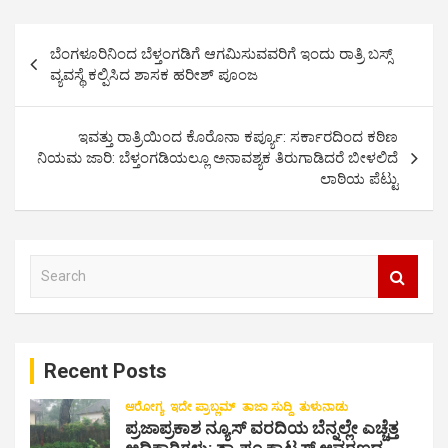
P
ಬೆಂಗಳೂರಿನಿಂದ ಬೆಳ್ತಂಗಡಿಗೆ ಆಗಮಿಸುವವರಿಗೆ ಇಂದು ರಾತ್ರಿ ಬಸ್ಸ್
o
ವ್ಯವಸ್ಥೆ ಕಲ್ಪಿಸಿದ ಶಾಸಕ ಹರೀಶ್ ಪೂಂಜ
s
t
ಇವತ್ತು ರಾತ್ರಿಯಿಂದ ಕೊರೊನಾ ಕರ್ಪ್ಯೂ: ಸರ್ಕಾರದಿಂದ ಕಠಿಣ
ನಿಯಮ ಜಾರಿ: ಬೆಳ್ತಂಗಡಿಯಲ್ಲೂ ಅನಾವಶ್ಯಕ ತಿರುಗಾಡಿದರೆ ಬೀಳಲಿದೆ
n
ಲಾಠಿಯ ಪೆಟ್ಟು
a
v
i
S
e
g
a
a
r
c
t
Recent Posts
h
i
ಆರೋಗ್ಯ
ಇದೇ ಪ್ರಾಬ್ಲಮ್
ತಾಜಾ ಸುದ್ದಿ
ತುಳುನಾಡು
o
ಪ್ರಜಾಪ್ರಕಾಶ ನ್ಯೂಸ್ ವರದಿಯ ಬೆನ್ನಲ್ಲೇ ಎಚ್ಚೆತ್ತ