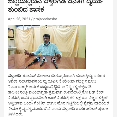
ಜಿಲ್ಲೆಯಲ್ಲಿರುವ ಬೆಳ್ತಂಗಡಿ ಜನತೆಗೆ ದೈರ್ಯ
ತುಂಬಿದ ಶಾಸಕ
April 26, 2021
prajaprakasha
ಬೆಳ್ತಂಗಡಿ
: ಕೋವಿಡ್ ಸೋಂಕು ದೇಶವ್ಯಾಪಿಯಾಗಿ ಹರಡುತ್ತಿದ್ದು, ಸರಕಾರ
ಅನೇಕ ನಿಯಮಾವಳಿಯನ್ನು ರೂಪಿಸಿ ಕೊರೋನಾ ಮುಕ್ತ ಸಮಾಜ
ನಿರ್ಮಾಣಕ್ಕಾಗಿ ಅನೇಕ ಹೆಜ್ಜೆಯನ್ನಿಟ್ಟಿದೆ. ಆ ನಿಟ್ಟಿನಲ್ಲಿ ಬೆಳ್ತಂಗಡಿ
ತಾಲೂಕಿನಲ್ಲೂ ಮುಂಜಾಗ್ರತಾ ಕ್ರಮವಾಗಿ ಉಜಿರೆಯಲ್ಲಿ ಕೋವಿಡ್ ಕೇರ್
ಸೆಂಟರ್, ಜನರ ಸ್ಪಂದನೆಗಾಗಿ ಕಾಲ್ ಸೆಂಟರ್, 60 ಲಕ್ಷ ರೂ. ವೆಚ್ಚದ ಲಿಕ್ವಿಡ್
ಆಕ್ಸಿಜನ್‌ನ ಒಂದು ಸೆಂಟರ್ ಹಾಗೂ ಹೊರ ಗುತ್ತಿಗೆಯಲ್ಲಿ ವೈದ್ಯರ, ದಾದಿಯರ
ನೇಮಕಕ್ಕೆ ವ್ಯವಸ್ಥೆ ಮಾಡಲಾಗಿದೆ ಎಂದು ಬೆಳ್ತಂಗಡಿ ಶಾಸಕ ಹರೀಶ್ ಪೂಂಜ
ತಿಳಿಸಿದರು.