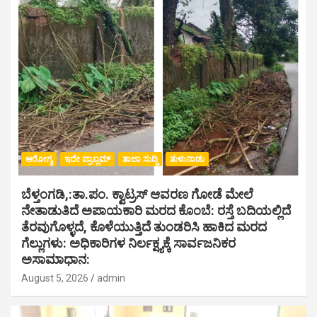
ಆರೋಗ್ಯ
ಇದೇ ಪ್ರಾಬ್ಲಮ್
ತಾಜಾ ಸುದ್ದಿ
ತುಳುನಾಡು
ಬೆಳ್ತಂಗಡಿ,:ತಾ.ಪಂ‌. ಕ್ವಾಟ್ರಸ್ ಆವರಣ ಗೋಡೆ ಮೇಲೆ
ನೇತಾಡುತಿದೆ ಅಪಾಯಕಾರಿ ಮರದ ಕೊಂಬೆ: ರಸ್ತೆ ಬದಿಯಲ್ಲಿದೆ
ತೆರವುಗೊಳ್ಳದೆ, ಕೊಳೆಯುತ್ತಿದೆ ತುಂಡರಿಸಿ ಹಾಕಿದ ಮರದ
ಗೆಲ್ಲುಗಳು: ಅಧಿಕಾರಿಗಳ ನಿರ್ಲಕ್ಷ್ಯಕ್ಕೆ ಸಾರ್ವಜನಿಕರ
ಅಸಾಮಾಧಾನ:
August 5, 2026
admin