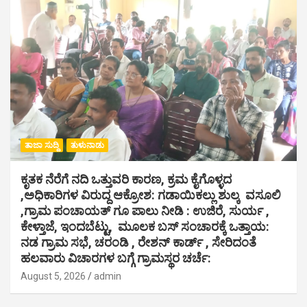
ತಾಜಾ ಸುದ್ದಿ
ತುಳುನಾಡು
ಕೃತಕ ನೆರೆಗೆ ನದಿ ಒತ್ತುವರಿ ಕಾರಣ, ಕ್ರಮ ಕೈಗೊಳ್ಳದ
,ಅಧಿಕಾರಿಗಳ ವಿರುದ್ದ ಆಕ್ರೋಶ: ಗಡಾಯಿಕಲ್ಲು ಶುಲ್ಕ ವಸೂಲಿ
,ಗ್ರಾಮ ಪಂಚಾಯತ್ ಗೂ ಪಾಲು ನೀಡಿ : ಉಜಿರೆ, ಸುರ್ಯ ,
ಕೇಳ್ತಾಜೆ, ಇಂದಬೆಟ್ಟು, ಮೂಲಕ ಬಸ್ ಸಂಚಾರಕ್ಕೆ ಒತ್ತಾಯ:
ನಡ ಗ್ರಾಮ ಸಭೆ, ಚರಂಡಿ , ರೇಶನ್ ಕಾರ್ಡ್ , ಸೇರಿದಂತೆ
ಹಲವಾರು ವಿಚಾರಗಳ ಬಗ್ಗೆ ಗ್ರಾಮಸ್ಥರ ಚರ್ಚೆ:
August 5, 2026
admin