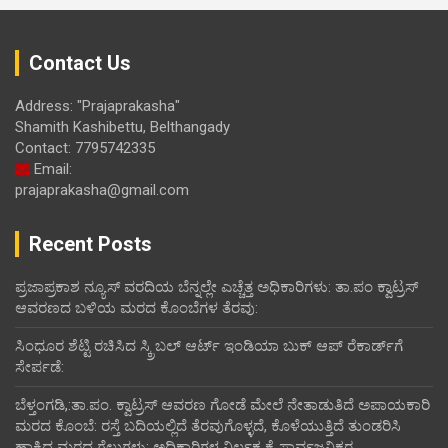
Contact Us
Address: "Prajaprakasha"
Shamith Kashibettu, Belthangady
Contact: 7795742335
Email:
prajaprakasha@gmail.com
Recent Posts
ಪ್ರಜಾಪ್ರಕಾಶ ನ್ಯೂಸ್ ವರದಿಯ ಬೆನ್ನಲ್ಲೇ ಎಚ್ಚೆತ್ತ ಅಧಿಕಾರಿಗಳು: ತಾ.ಪಂ ಕ್ವಾಟ್ರಸ್
ಆವರಣದ ಬಳಿಯ ಮರದ ಕೊಂಬೆಗಳ ತೆರವು:
ಸಿಂಧೂರ ಶೆಟ್ಟಿ ರಚಿಸಿದ ಸ್ಕ್ರಿಬಲ್ ಆರ್ಟ್ ಇಂಡಿಯಾ ಬುಕ್ ಆಪ್ ರೆಕಾರ್ಡ್‌ಗೆ
ಸೇರ್ಪಡೆ:
ಬೆಳ್ತಂಗಡಿ,:ತಾ.ಪಂ‌. ಕ್ವಾಟ್ರಸ್ ಆವರಣ ಗೋಡೆ ಮೇಲೆ ನೇತಾಡುತಿದೆ ಅಪಾಯಕಾರಿ
ಮರದ ಕೊಂಬೆ: ರಸ್ತೆ ಬದಿಯಲ್ಲಿದೆ ತೆರವುಗೊಳ್ಳದೆ, ಕೊಳೆಯುತ್ತಿದೆ ತುಂಡರಿಸಿ
ಹಾಕಿದ ಮರದ ಗೆಲ್ಲುಗಳು: ಅಧಿಕಾರಿಗಳ ನಿರ್ಲಕ್ಷ್ಯಕ್ಕೆ ಸಾರ್ವಜನಿಕರ