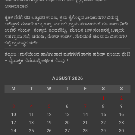
ಅಸಾಮಾಧಾನ:
ಕೃತಕ ನೆರೆಗೆ ನದಿ ಒತ್ತುವರಿ ಕಾರಣ, ಕ್ರಮ ಕೈಗೊಳ್ಳದ ,ಅಧಿಕಾರಿಗಳ ವಿರುದ್ದ
ಆಕ್ರೋಶ: ಗಡಾಯಿಕಲ್ಲು ಶುಲ್ಕ ವಸೂಲಿ ,ಗ್ರಾಮ ಪಂಚಾಯತ್ ಗೂ ಪಾಲು ನೀಡಿ :
ಉಜಿರೆ, ಸುರ್ಯ , ಕೇಳ್ತಾಜೆ, ಇಂದಬೆಟ್ಟು, ಮೂಲಕ ಬಸ್ ಸಂಚಾರಕ್ಕೆ ಒತ್ತಾಯ:
ನಡ ಗ್ರಾಮ ಸಭೆ, ಚರಂಡಿ , ರೇಶನ್ ಕಾರ್ಡ್ , ಸೇರಿದಂತೆ ಹಲವಾರು ವಿಚಾರಗಳ
ಬಗ್ಗೆ ಗ್ರಾಮಸ್ಥರ ಚರ್ಚೆ:
ಕಲ್ಮಂಜ : ಮಳೆಯಿಂದ ಹಾನಿಗೀಡಾದ ಮನೆಗಳಿಗೆ ಶಾಸಕ ಹರೀಶ್ ಪೂಂಜಾ ಭೇಟಿ
– ವೈಯಕ್ತಿಕ ನೆಲೆಯಲ್ಲಿ ಆರ್ಥಿಕ‌ ನೆರವು: !
AUGUST 2026
M
T
W
T
F
S
S
1
2
3
4
5
6
7
8
9
10
11
12
13
14
15
16
17
18
19
20
21
22
23
24
25
26
27
28
29
30