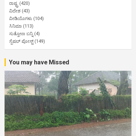
ರಾಷ್ಟ್ರ
(420)
ವಿದೇಶ
(43)
ವೀಡಿಯೊಗಳು
(104)
ಸಿನಿಮಾ
(113)
ಸುತ್ತೋಣ ಬನ್ನಿ
(4)
ಸ್ಪೆಷಲ್ ಪೋಸ್ಟ್
(149)
You may have Missed