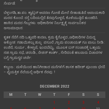
ಸೇರ್ಪಡೆ:
ಬೆಳ್ತಂಗಡಿ,:ತಾ.ಪಂ‌. ಕ್ವಾಟ್ರಸ್ ಆವರಣ ಗೋಡೆ ಮೇಲೆ ನೇತಾಡುತಿದೆ ಅಪಾಯಕಾರಿ
ಮರದ ಕೊಂಬೆ: ರಸ್ತೆ ಬದಿಯಲ್ಲಿದೆ ತೆರವುಗೊಳ್ಳದೆ, ಕೊಳೆಯುತ್ತಿದೆ ತುಂಡರಿಸಿ
ಹಾಕಿದ ಮರದ ಗೆಲ್ಲುಗಳು: ಅಧಿಕಾರಿಗಳ ನಿರ್ಲಕ್ಷ್ಯಕ್ಕೆ ಸಾರ್ವಜನಿಕರ
ಅಸಾಮಾಧಾನ:
ಕೃತಕ ನೆರೆಗೆ ನದಿ ಒತ್ತುವರಿ ಕಾರಣ, ಕ್ರಮ ಕೈಗೊಳ್ಳದ ,ಅಧಿಕಾರಿಗಳ ವಿರುದ್ದ
ಆಕ್ರೋಶ: ಗಡಾಯಿಕಲ್ಲು ಶುಲ್ಕ ವಸೂಲಿ ,ಗ್ರಾಮ ಪಂಚಾಯತ್ ಗೂ ಪಾಲು ನೀಡಿ :
ಉಜಿರೆ, ಸುರ್ಯ , ಕೇಳ್ತಾಜೆ, ಇಂದಬೆಟ್ಟು, ಮೂಲಕ ಬಸ್ ಸಂಚಾರಕ್ಕೆ ಒತ್ತಾಯ:
ನಡ ಗ್ರಾಮ ಸಭೆ, ಚರಂಡಿ , ರೇಶನ್ ಕಾರ್ಡ್ , ಸೇರಿದಂತೆ ಹಲವಾರು ವಿಚಾರಗಳ
ಬಗ್ಗೆ ಗ್ರಾಮಸ್ಥರ ಚರ್ಚೆ:
ಕಲ್ಮಂಜ : ಮಳೆಯಿಂದ ಹಾನಿಗೀಡಾದ ಮನೆಗಳಿಗೆ ಶಾಸಕ ಹರೀಶ್ ಪೂಂಜಾ ಭೇಟಿ
– ವೈಯಕ್ತಿಕ ನೆಲೆಯಲ್ಲಿ ಆರ್ಥಿಕ‌ ನೆರವು: !
DECEMBER 2022
M
T
W
T
F
S
S
1
2
3
4
5
6
7
8
9
10
11