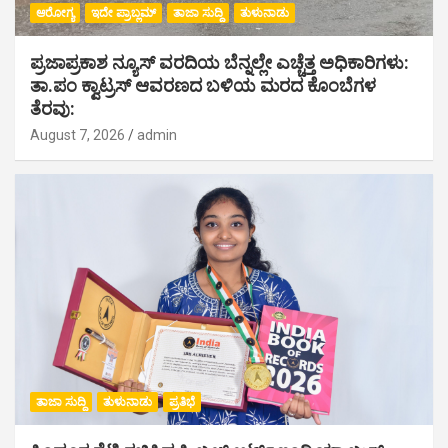
ಆರೋಗ್ಯ
ಇದೇ ಪ್ರಾಬ್ಲಮ್
ತಾಜಾ ಸುದ್ದಿ
ತುಳುನಾಡು
ಪ್ರಜಾಪ್ರಕಾಶ ನ್ಯೂಸ್ ವರದಿಯ ಬೆನ್ನಲ್ಲೇ ಎಚ್ಚೆತ್ತ ಅಧಿಕಾರಿಗಳು:
ತಾ.ಪಂ ಕ್ವಾಟ್ರಸ್ ಆವರಣದ ಬಳಿಯ ಮರದ ಕೊಂಬೆಗಳ
ತೆರವು:
August 7, 2026
admin
ತಾಜಾ ಸುದ್ದಿ
ತುಳುನಾಡು
ಪ್ರತಿಭೆ