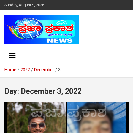
S
Sunday, August 9, 2026
k
i
p
t
o
c
o
n
t
e
Home
2022
December
3
n
t
Day: December 3, 2022