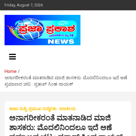
S
Friday, August 7, 2026
k
i
p
t
o
c
o
n
t
e
Home
n
ಅನಾಗರೀಕರಂತೆ‌ ಮಾತನಾಡಿದ ಮಾಜಿ‌ ಶಾಸಕರು: ಮೊದಲಿನಿಂದಲೂ ಇದೆ ಆಣೆ
t
ಪ್ರಮಾಣದ ಚಟ : ಪ್ರತಾಪ್ ಸಿಂಹ‌ ನಾಯಕ್
ತಾಜಾ ಸುದ್ದಿ
ಪ್ರಮುಖ ಸುದ್ದಿಗಳು
ರಾಜಕೀಯ
ಅನಾಗರೀಕರಂತೆ‌ ಮಾತನಾಡಿದ ಮಾಜಿ‌
ಶಾಸಕರು: ಮೊದಲಿನಿಂದಲೂ ಇದೆ ಆಣೆ