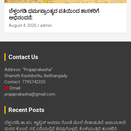
ಬೆಳ್ತಂಗಡಿ ಧರ್ಮಪ್ರಾಂತ್ಯದ ವತಿಯಿಂದ ಶಾಸಕರಿಗೆ
ಅಭಿನಂದನೆ:
August 4, 2026
admin
Contact Us
Address: "Prajaprakasha"
Shamith Kashibettu, Belthangady
Contact: 7795742335
Email:
prajaprakasha@gmail.com
Recent Posts
ಬೆಳ್ತಂಗಡಿ,:ತಾ.ಪಂ‌. ಕ್ವಾಟ್ರಸ್ ಆವರಣ ಗೋಡೆ ಮೇಲೆ ನೇತಾಡುತಿದೆ ಅಪಾಯಕಾರಿ
ಮರದ ಕೊಂಬೆ: ರಸ್ತೆ ಬದಿಯಲ್ಲಿದೆ ತೆರವುಗೊಳ್ಳದೆ, ಕೊಳೆಯುತ್ತಿದೆ ತುಂಡರಿಸಿ