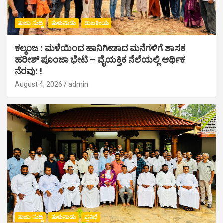
ತಾಜಾ ಸುದ್ದಿ
ತುಳುನಾಡು
ರಾಜಕೀಯ
ಕಲ್ಮಂಜ : ಮಳೆಯಿಂದ ಹಾನಿಗೀಡಾದ ಮನೆಗಳಿಗೆ ಶಾಸಕ
ಹರೀಶ್ ಪೂಂಜಾ ಭೇಟಿ – ವೈಯಕ್ತಿಕ ನೆಲೆಯಲ್ಲಿ ಆರ್ಥಿಕ‌
ನೆರವು: !
August 4, 2026
admin
ತಾಜಾ ಸುದ್ದಿ
ತುಳುನಾಡು
ಪ್ರತಿಭೆ