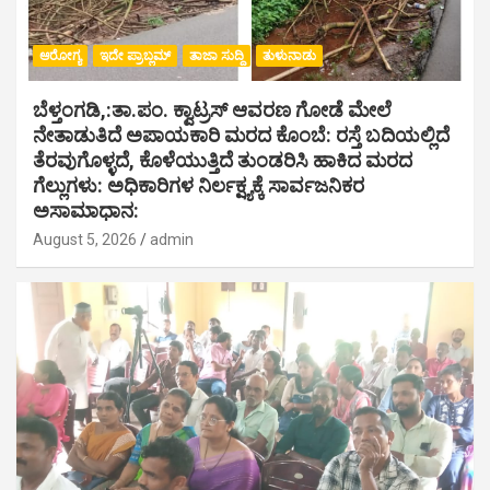
ಆರೋಗ್ಯ
ಇದೇ ಪ್ರಾಬ್ಲಮ್
ತಾಜಾ ಸುದ್ದಿ
ತುಳುನಾಡು
ಬೆಳ್ತಂಗಡಿ,:ತಾ.ಪಂ‌. ಕ್ವಾಟ್ರಸ್ ಆವರಣ ಗೋಡೆ ಮೇಲೆ
ನೇತಾಡುತಿದೆ ಅಪಾಯಕಾರಿ ಮರದ ಕೊಂಬೆ: ರಸ್ತೆ ಬದಿಯಲ್ಲಿದೆ
ತೆರವುಗೊಳ್ಳದೆ, ಕೊಳೆಯುತ್ತಿದೆ ತುಂಡರಿಸಿ ಹಾಕಿದ ಮರದ
ಗೆಲ್ಲುಗಳು: ಅಧಿಕಾರಿಗಳ ನಿರ್ಲಕ್ಷ್ಯಕ್ಕೆ ಸಾರ್ವಜನಿಕರ
ಅಸಾಮಾಧಾನ:
August 5, 2026
admin