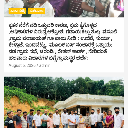
ತಾಜಾ ಸುದ್ದಿ
ತುಳುನಾಡು
ಕೃತಕ ನೆರೆಗೆ ನದಿ ಒತ್ತುವರಿ ಕಾರಣ, ಕ್ರಮ ಕೈಗೊಳ್ಳದ
,ಅಧಿಕಾರಿಗಳ ವಿರುದ್ದ ಆಕ್ರೋಶ: ಗಡಾಯಿಕಲ್ಲು ಶುಲ್ಕ ವಸೂಲಿ
,ಗ್ರಾಮ ಪಂಚಾಯತ್ ಗೂ ಪಾಲು ನೀಡಿ : ಉಜಿರೆ, ಸುರ್ಯ ,
ಕೇಳ್ತಾಜೆ, ಇಂದಬೆಟ್ಟು, ಮೂಲಕ ಬಸ್ ಸಂಚಾರಕ್ಕೆ ಒತ್ತಾಯ:
ನಡ ಗ್ರಾಮ ಸಭೆ, ಚರಂಡಿ , ರೇಶನ್ ಕಾರ್ಡ್ , ಸೇರಿದಂತೆ
ಹಲವಾರು ವಿಚಾರಗಳ ಬಗ್ಗೆ ಗ್ರಾಮಸ್ಥರ ಚರ್ಚೆ:
August 5, 2026
admin