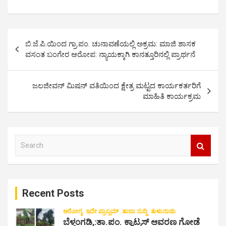
P
ಬಿ.ಜೆ.ಪಿ.ಯಿಂದ ಗ್ರಾ.ಪಂ. ಚುನಾವಣೆಯಲ್ಲಿ ಅಕ್ರಮ: ಮಾಜಿ‌ ಶಾಸಕ
o
ವಸಂತ ಬಂಗೇರ ಆರೋಪ: ನ್ಯಾಯಕ್ಕಾಗಿ ಕಾನತ್ತೂರಿನಲ್ಲಿ‌ ಪ್ರಾರ್ಥನೆ
s
t
ಜಲಜೀವನ್ ಮಿಷನ್ ವತಿಯಿಂದ ಕ್ಷೇತ್ರ ಮಟ್ಟದ ಕಾರ್ಯಕರ್ತರಿಗೆ
ಮಾಹಿತಿ ಕಾರ್ಯಕ್ರಮ
n
a
v
S
i
e
a
g
r
a
c
Recent Posts
h
t
i
ಆರೋಗ್ಯ
ಇದೇ ಪ್ರಾಬ್ಲಮ್
ತಾಜಾ ಸುದ್ದಿ
ತುಳುನಾಡು
ಬೆಳ್ತಂಗಡಿ,:ತಾ.ಪಂ‌. ಕ್ವಾಟ್ರಸ್ ಆವರಣ ಗೋಡೆ