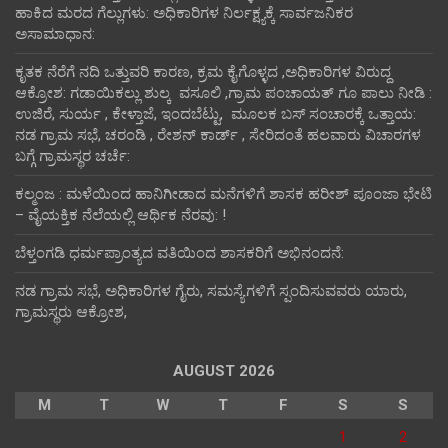
ಹಾಕಿದ ಮರದ ಗೆಲ್ಲುಗಳು: ಅಧಿಕಾರಿಗಳ ನಿರ್ಲಕ್ಷ್ಯಕ್ಕೆ ಸಾರ್ವಜನಿಕರ
ಅಸಾಮಾಧಾನ:
ಕೃತಕ ನೆರೆಗೆ ನದಿ ಒತ್ತುವರಿ ಕಾರಣ, ಕ್ರಮ ಕೈಗೊಳ್ಳದ ,ಅಧಿಕಾರಿಗಳ ವಿರುದ್ದ
ಆಕ್ರೋಶ: ಗಡಾಯಿಕಲ್ಲು ಶುಲ್ಕ ವಸೂಲಿ ,ಗ್ರಾಮ ಪಂಚಾಯತ್ ಗೂ ಪಾಲು ನೀಡಿ :
ಉಜಿರೆ, ಸುರ್ಯ , ಕೇಳ್ತಾಜೆ, ಇಂದಬೆಟ್ಟು, ಮೂಲಕ ಬಸ್ ಸಂಚಾರಕ್ಕೆ ಒತ್ತಾಯ:
ನಡ ಗ್ರಾಮ ಸಭೆ, ಚರಂಡಿ , ರೇಶನ್ ಕಾರ್ಡ್ , ಸೇರಿದಂತೆ ಹಲವಾರು ವಿಚಾರಗಳ
ಬಗ್ಗೆ ಗ್ರಾಮಸ್ಥರ ಚರ್ಚೆ:
ಕಲ್ಮಂಜ : ಮಳೆಯಿಂದ ಹಾನಿಗೀಡಾದ ಮನೆಗಳಿಗೆ ಶಾಸಕ ಹರೀಶ್ ಪೂಂಜಾ ಭೇಟಿ
– ವೈಯಕ್ತಿಕ ನೆಲೆಯಲ್ಲಿ ಆರ್ಥಿಕ‌ ನೆರವು: !
ಬೆಳ್ತಂಗಡಿ ಧರ್ಮಪ್ರಾಂತ್ಯದ ವತಿಯಿಂದ ಶಾಸಕರಿಗೆ ಅಭಿನಂದನೆ:
ನಡ ಗ್ರಾಮ ಸಭೆ, ಅಧಿಕಾರಿಗಳ ಗೈರು, ಸಮಸ್ಯೆಗಳಿಗೆ ಸ್ಪಂದಿಸುವವರು ಯಾರು,
ಗ್ರಾಮಸ್ಥರು ಆಕ್ರೋಶ,
AUGUST 2026
M
T
W
T
F
S
S
1
2