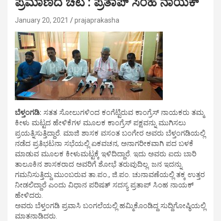
ಪ್ರಮಾಣದ ಚಟ : ಪ್ರತಾಪ್ ಸಿಂಹ‌ ನಾಯಕ್
January 20, 2021
prajaprakasha
ಬೆಳ್ತಂಗಡಿ:
ಸತತ ಸೋಲುಗಳಿಂದ ಕಂಗೆಟ್ಟಿರುವ ಕಾಂಗ್ರೆಸ್ ನಾಯಕರು‌ ತಮ್ಮ
ಕೀಳು ಮಟ್ಟದ ಹೇಳಿಕೆಗಳ ಮೂಲಕ ಕಾಂಗ್ರೆಸ್ ಪಕ್ಷವನ್ನು ಮುಗಿಸಲು
ಪ್ರಯತ್ನಿಸುತ್ತಿದ್ದಾರೆ. ಮಾಜಿ ಶಾಸಕ ವಸಂತ ಬಂಗೇರ ಅವರು ಬೆಳ್ತಂಗಡಿಯಲ್ಲಿ
ನಡೆದ ಪ್ರತಿಭಟನಾ ಸಭೆಯಲ್ಲಿ ಏಕವಚನ, ಅನಾಗರೀಕವಾಗಿ ಪದ ಬಳಕೆ
ಮಾಡುವ ಮೂಲಕ ಕೀಳು‌ಮಟ್ಟಕ್ಕೆ ಇಳಿದಿದ್ದಾರೆ.‌ ಇದು ಅವರು ಐದು ಬಾರಿ
ತಾಲೂಕಿನ ಶಾಸಕರಾದ ಅವರಿಗೆ ಶೋಭೆ ತರುವುದಿಲ್ಲ. ಜನ ಇದನ್ನು
ಗಮನಿಸುತ್ತಿದ್ದು ಮುಂಬರುವ ತಾ.ಪಂ., ಜಿ.ಪಂ. ಚುನಾವಣೆಯಲ್ಲಿ ತಕ್ಕ ಉತ್ತರ
ನೀಡಲಿದ್ದಾರೆ ಎಂದು ವಿಧಾನ ಪರಿಷತ್ ಸದಸ್ಯ ಪ್ರತಾಪ್ ಸಿಂಹ ನಾಯಕ್
ಹೇಳಿದರು.
ಅವರು ಬೆಳ್ತಂಗಡಿ ಪ್ರವಾಸಿ ಬಂಗಲೆಯಲ್ಲಿ ಹಮ್ಮಿಕೊಂಡಿದ್ದ ಸುದ್ದಿಗೋಷ್ಠಿಯಲ್ಲಿ
ಮಾತನಾಡಿದರು.