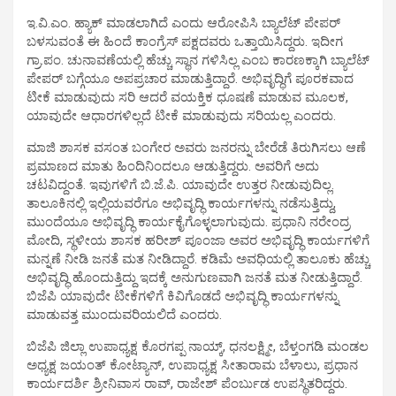
ಇ.ವಿ.ಎಂ. ಹ್ಯಾಕ್ ಮಾಡಲಾಗಿದೆ ಎಂದು ಆರೋಪಿಸಿ ಬ್ಯಾಲೆಟ್ ಪೇಪರ್
ಬಳಸುವಂತೆ ಈ ಹಿಂದೆ ಕಾಂಗ್ರೆಸ್ ಪಕ್ಷದವರು ಒತ್ತಾಯಿಸಿದ್ದರು. ಇದೀಗ
ಗ್ರಾ.ಪಂ. ಚುನಾವಣೆಯಲ್ಲಿ ಹೆಚ್ಚು ಸ್ಥಾನ ಗಳಿಸಿಲ್ಲ ಎಂಬ ಕಾರಣಕ್ಕಾಗಿ ಬ್ಯಾಲೆಟ್
ಪೇಪರ್ ಬಗ್ಗೆಯೂ ಅಪಪ್ರಚಾರ ಮಾಡುತ್ತಿದ್ದಾರೆ. ಅಭಿವೃದ್ಧಿಗೆ ಪೂರಕವಾದ
ಟೀಕೆ ಮಾಡುವುದು ಸರಿ ಆದರೆ ವಯಕ್ತಿಕ ಧೂಷಣೆ ಮಾಡುವ ಮೂಲಕ,
ಯಾವುದೇ ಆಧಾರಗಳಿಲ್ಲದೆ ಟೀಕೆ ಮಾಡುವುದು ಸರಿಯಲ್ಲ ಎಂದರು.
ಮಾಜಿ ಶಾಸಕ ವಸಂತ ಬಂಗೇರ ಅವರು ‌ಜನರನ್ನು ಬೇರೆಡೆ ತಿರುಗಿಸಲು ಆಣೆ
ಪ್ರಮಾಣದ ‌ಮಾತು‌ ಹಿಂದಿನಿಂದಲೂ ‌ಆಡುತ್ತಿದ್ದರು. ಅವರಿಗೆ ಅದು
ಚಟವಿದ್ದಂತೆ. ಇವುಗಳಿಗೆ ಬಿ.ಜೆ.ಪಿ. ಯಾವುದೇ ಉತ್ತರ ನೀಡುವುದಿಲ್ಲ.
ತಾಲೂಕಿನಲ್ಲಿ ಇಲ್ಲಿಯವರೆಗೂ ಅಭಿವೃದ್ಧಿ ಕಾರ್ಯಗಳನ್ನು ನಡೆಸುತ್ತಿದ್ದು,
ಮುಂದೆಯೂ ಅಭಿವೃದ್ಧಿ ಕಾರ್ಯ‌ಕೈಗೊಳ್ಳಲಾಗುವುದು. ಪ್ರಧಾನಿ ನರೇಂದ್ರ
ಮೋದಿ, ಸ್ಥಳೀಯ ಶಾಸಕ ಹರೀಶ್ ಪೂಂಜಾ ಅವರ ಅಭಿವೃದ್ಧಿ ಕಾರ್ಯಗಳಿಗೆ
ಮನ್ನಣೆ ನೀಡಿ ಜನತೆ‌ ಮತ ನೀಡಿದ್ದಾರೆ. ಕಡಿಮೆ ಅವಧಿಯಲ್ಲಿ ತಾಲೂಕು ಹೆಚ್ಚು
ಅಭಿವೃದ್ಧಿ ಹೊಂದುತ್ತಿದ್ದು ಇದಕ್ಕೆ ‌ಅನುಗುಣವಾಗಿ‌ ಜನತೆ ಮತ ನೀಡುತ್ತಿದ್ದಾರೆ.
ಬಿಜೆಪಿ ಯಾವುದೇ ಟೀಕೆಗಳಿಗೆ ಕಿವಿಗೊಡದೆ ಅಭಿವೃದ್ಧಿ ಕಾರ್ಯಗಳನ್ನು
ಮಾಡುವತ್ತ ಮುಂದುವರಿಯಲಿದೆ ಎಂದರು.
ಬಿಜೆಪಿ ಜಿಲ್ಲಾ ಉಪಾಧ್ಯಕ್ಷ ಕೊರಗಪ್ಪ ನಾಯ್ಕ್, ಧನಲಕ್ಷ್ಮೀ, ಬೆಳ್ತಂಗಡಿ ಮಂಡಲ
ಅಧ್ಯಕ್ಷ ಜಯಂತ್ ಕೋಟ್ಯಾನ್, ಉಪಾಧ್ಯಕ್ಷ ಸೀತಾರಾಮ ಬೆಳಾಲು, ಪ್ರಧಾನ
ಕಾರ್ಯದರ್ಶಿ ಶ್ರೀನಿವಾಸ ರಾವ್, ರಾಜೇಶ್ ಪೆಂರ್ಬುಡ ಉಪಸ್ಥಿತರಿದ್ದರು.