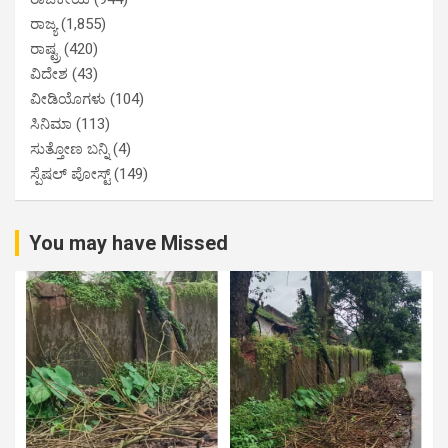
ರಾಜ್ಯ
(1,855)
ರಾಷ್ಟ್ರ
(420)
ವಿದೇಶ
(43)
ವೀಡಿಯೊಗಳು
(104)
ಸಿನಿಮಾ
(113)
ಸುತ್ತೋಣ ಬನ್ನಿ
(4)
ಸ್ಪೆಷಲ್ ಪೋಸ್ಟ್
(149)
You may have Missed