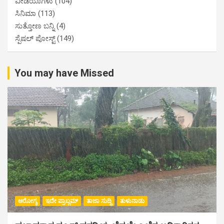
ವೀಡಿಯೊಗಳು
(104)
ಸಿನಿಮಾ
(113)
ಸುತ್ತೋಣ ಬನ್ನಿ
(4)
ಸ್ಪೆಷಲ್ ಪೋಸ್ಟ್
(149)
You may have Missed
ಆರೋಗ್ಯ
ಇದೇ ಪ್ರಾಬ್ಲಮ್
ತಾಜಾ ಸುದ್ದಿ
ತುಳುನಾಡು