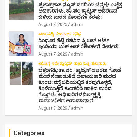
ಪ್ರಜಾಪ್ರಕಾಶ ನ್ಯೂಸ್ ವರದಿಯ ಬೆನ್ನಲ್ಲೇ ಎಚ್ಚೆತ್ತ
i
ಅಧಿಕಾರಿಗಳು: ತಾ.ಪಂ ಕ್ವಾಟ್ರಸ್ ಆವರಣದ
o
ಬಳಿಯ ಮರದ ಕೊಂಬೆಗಳ ತೆರವು:
n
August 7, 2026
admin
ತಾಜಾ ಸುದ್ದಿ
ತುಳುನಾಡು
ಪ್ರತಿಭೆ
ಸಿಂಧೂರ ಶೆಟ್ಟಿ ರಚಿಸಿದ ಸ್ಕ್ರಿಬಲ್ ಆರ್ಟ್
ಇಂಡಿಯಾ ಬುಕ್ ಆಪ್ ರೆಕಾರ್ಡ್‌ಗೆ ಸೇರ್ಪಡೆ:
August 7, 2026
admin
ಆರೋಗ್ಯ
ಇದೇ ಪ್ರಾಬ್ಲಮ್
ತಾಜಾ ಸುದ್ದಿ
ತುಳುನಾಡು
ಬೆಳ್ತಂಗಡಿ,:ತಾ.ಪಂ‌. ಕ್ವಾಟ್ರಸ್ ಆವರಣ ಗೋಡೆ
ಮೇಲೆ ನೇತಾಡುತಿದೆ ಅಪಾಯಕಾರಿ ಮರದ
ಕೊಂಬೆ: ರಸ್ತೆ ಬದಿಯಲ್ಲಿದೆ ತೆರವುಗೊಳ್ಳದೆ,
ಕೊಳೆಯುತ್ತಿದೆ ತುಂಡರಿಸಿ ಹಾಕಿದ ಮರದ
ಗೆಲ್ಲುಗಳು: ಅಧಿಕಾರಿಗಳ ನಿರ್ಲಕ್ಷ್ಯಕ್ಕೆ
ಸಾರ್ವಜನಿಕರ ಅಸಾಮಾಧಾನ:
August 5, 2026
admin
Categories