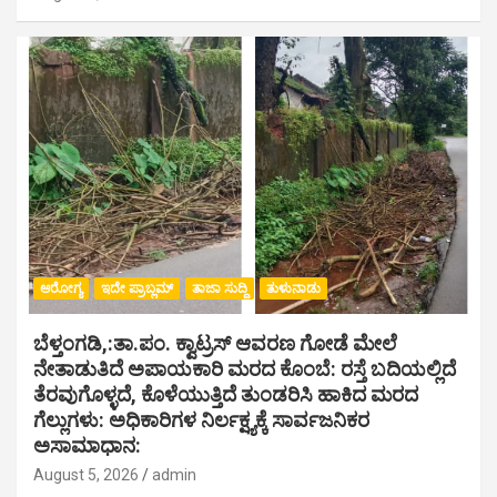
ಆರೋಗ್ಯ
ಇದೇ ಪ್ರಾಬ್ಲಮ್
ತಾಜಾ ಸುದ್ದಿ
ತುಳುನಾಡು
ಬೆಳ್ತಂಗಡಿ,:ತಾ.ಪಂ‌. ಕ್ವಾಟ್ರಸ್ ಆವರಣ ಗೋಡೆ ಮೇಲೆ
ನೇತಾಡುತಿದೆ ಅಪಾಯಕಾರಿ ಮರದ ಕೊಂಬೆ: ರಸ್ತೆ ಬದಿಯಲ್ಲಿದೆ
ತೆರವುಗೊಳ್ಳದೆ, ಕೊಳೆಯುತ್ತಿದೆ ತುಂಡರಿಸಿ ಹಾಕಿದ ಮರದ
ಗೆಲ್ಲುಗಳು: ಅಧಿಕಾರಿಗಳ ನಿರ್ಲಕ್ಷ್ಯಕ್ಕೆ ಸಾರ್ವಜನಿಕರ
ಅಸಾಮಾಧಾನ:
August 5, 2026
admin