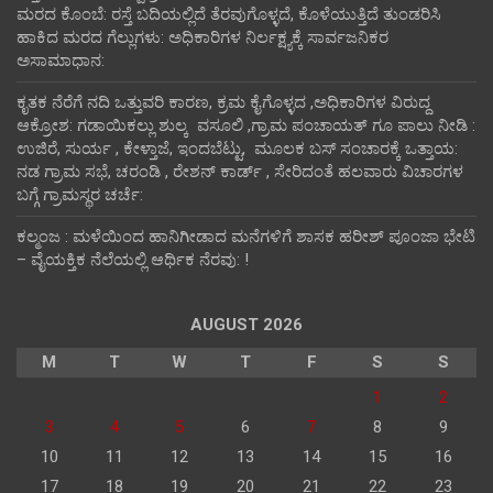
ಮರದ ಕೊಂಬೆ: ರಸ್ತೆ ಬದಿಯಲ್ಲಿದೆ ತೆರವುಗೊಳ್ಳದೆ, ಕೊಳೆಯುತ್ತಿದೆ ತುಂಡರಿಸಿ
ಹಾಕಿದ ಮರದ ಗೆಲ್ಲುಗಳು: ಅಧಿಕಾರಿಗಳ ನಿರ್ಲಕ್ಷ್ಯಕ್ಕೆ ಸಾರ್ವಜನಿಕರ
ಅಸಾಮಾಧಾನ:
ಕೃತಕ ನೆರೆಗೆ ನದಿ ಒತ್ತುವರಿ ಕಾರಣ, ಕ್ರಮ ಕೈಗೊಳ್ಳದ ,ಅಧಿಕಾರಿಗಳ ವಿರುದ್ದ
ಆಕ್ರೋಶ: ಗಡಾಯಿಕಲ್ಲು ಶುಲ್ಕ ವಸೂಲಿ ,ಗ್ರಾಮ ಪಂಚಾಯತ್ ಗೂ ಪಾಲು ನೀಡಿ :
ಉಜಿರೆ, ಸುರ್ಯ , ಕೇಳ್ತಾಜೆ, ಇಂದಬೆಟ್ಟು, ಮೂಲಕ ಬಸ್ ಸಂಚಾರಕ್ಕೆ ಒತ್ತಾಯ:
ನಡ ಗ್ರಾಮ ಸಭೆ, ಚರಂಡಿ , ರೇಶನ್ ಕಾರ್ಡ್ , ಸೇರಿದಂತೆ ಹಲವಾರು ವಿಚಾರಗಳ
ಬಗ್ಗೆ ಗ್ರಾಮಸ್ಥರ ಚರ್ಚೆ:
ಕಲ್ಮಂಜ : ಮಳೆಯಿಂದ ಹಾನಿಗೀಡಾದ ಮನೆಗಳಿಗೆ ಶಾಸಕ ಹರೀಶ್ ಪೂಂಜಾ ಭೇಟಿ
– ವೈಯಕ್ತಿಕ ನೆಲೆಯಲ್ಲಿ ಆರ್ಥಿಕ‌ ನೆರವು: !
AUGUST 2026
M
T
W
T
F
S
S
1
2
3
4
5
6
7
8
9
10
11
12
13
14
15
16
17
18
19
20
21
22
23