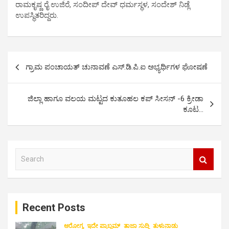
ರಾಮಕೃಷ್ಣ ರೈ ಉಜಿರೆ, ಸಂದೀಪ್ ದೇವ್ ಧರ್ಮಸ್ಥಳ, ಸಂದೇಶ್ ನಿಡ್ಲೆ
ಉಪಸ್ಥಿತರಿದ್ದರು.
P
ಗ್ರಾಮ ಪಂಚಾಯತ್ ಚುನಾವಣೆ ಎಸ್.ಡಿ.ಪಿ.ಐ ಅಭ್ಯರ್ಥಿಗಳ ಘೋಷಣೆ
o
s
ಜಿಲ್ಲಾ ಹಾಗೂ ವಲಯ ಮಟ್ಟದ ಕುತೂಹಲ ಕಪ್ ಸೀಸನ್ -6 ಕ್ರೀಡಾ
t
ಕೂಟ…
n
a
S
v
e
i
a
r
g
c
a
Recent Posts
h
t
ಆರೋಗ್ಯ
ಇದೇ ಪ್ರಾಬ್ಲಮ್
ತಾಜಾ ಸುದ್ದಿ
ತುಳುನಾಡು