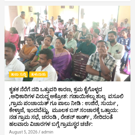
ತಾಜಾ ಸುದ್ದಿ
ತುಳುನಾಡು
ಕೃತಕ ನೆರೆಗೆ ನದಿ ಒತ್ತುವರಿ ಕಾರಣ, ಕ್ರಮ ಕೈಗೊಳ್ಳದ
,ಅಧಿಕಾರಿಗಳ ವಿರುದ್ದ ಆಕ್ರೋಶ: ಗಡಾಯಿಕಲ್ಲು ಶುಲ್ಕ ವಸೂಲಿ
,ಗ್ರಾಮ ಪಂಚಾಯತ್ ಗೂ ಪಾಲು ನೀಡಿ : ಉಜಿರೆ, ಸುರ್ಯ ,
ಕೇಳ್ತಾಜೆ, ಇಂದಬೆಟ್ಟು, ಮೂಲಕ ಬಸ್ ಸಂಚಾರಕ್ಕೆ ಒತ್ತಾಯ:
ನಡ ಗ್ರಾಮ ಸಭೆ, ಚರಂಡಿ , ರೇಶನ್ ಕಾರ್ಡ್ , ಸೇರಿದಂತೆ
ಹಲವಾರು ವಿಚಾರಗಳ ಬಗ್ಗೆ ಗ್ರಾಮಸ್ಥರ ಚರ್ಚೆ:
August 5, 2026
admin