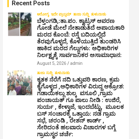
Recent Posts
h
ಆರೋಗ್ಯ
ಇದೇ ಪ್ರಾಬ್ಲಮ್
ತಾಜಾ ಸುದ್ದಿ
ತುಳುನಾಡು
ಬೆಳ್ತಂಗಡಿ,:ತಾ.ಪಂ‌. ಕ್ವಾಟ್ರಸ್ ಆವರಣ
ಗೋಡೆ ಮೇಲೆ ನೇತಾಡುತಿದೆ ಅಪಾಯಕಾರಿ
ಮರದ ಕೊಂಬೆ: ರಸ್ತೆ ಬದಿಯಲ್ಲಿದೆ
ತೆರವುಗೊಳ್ಳದೆ, ಕೊಳೆಯುತ್ತಿದೆ ತುಂಡರಿಸಿ
ಹಾಕಿದ ಮರದ ಗೆಲ್ಲುಗಳು: ಅಧಿಕಾರಿಗಳ
ನಿರ್ಲಕ್ಷ್ಯಕ್ಕೆ ಸಾರ್ವಜನಿಕರ ಅಸಾಮಾಧಾನ:
August 5, 2026
admin
ತಾಜಾ ಸುದ್ದಿ
ತುಳುನಾಡು
ಕೃತಕ ನೆರೆಗೆ ನದಿ ಒತ್ತುವರಿ ಕಾರಣ, ಕ್ರಮ
ಕೈಗೊಳ್ಳದ ,ಅಧಿಕಾರಿಗಳ ವಿರುದ್ದ ಆಕ್ರೋಶ:
ಗಡಾಯಿಕಲ್ಲು ಶುಲ್ಕ ವಸೂಲಿ ,ಗ್ರಾಮ
ಪಂಚಾಯತ್ ಗೂ ಪಾಲು ನೀಡಿ : ಉಜಿರೆ,
ಸುರ್ಯ , ಕೇಳ್ತಾಜೆ, ಇಂದಬೆಟ್ಟು, ಮೂಲಕ
ಬಸ್ ಸಂಚಾರಕ್ಕೆ ಒತ್ತಾಯ: ನಡ ಗ್ರಾಮ
ಸಭೆ, ಚರಂಡಿ , ರೇಶನ್ ಕಾರ್ಡ್ ,
ಸೇರಿದಂತೆ ಹಲವಾರು ವಿಚಾರಗಳ ಬಗ್ಗೆ
ಗ್ರಾಮಸ್ಥರ ಚರ್ಚೆ: