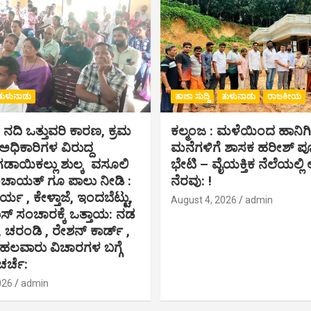
ತುಳುನಾಡು
ತಾಜಾ ಸುದ್ದಿ
ತುಳುನಾಡು
ರಾಜಕೀಯ
ೆ ನದಿ ಒತ್ತುವರಿ ಕಾರಣ, ಕ್ರಮ
ಕಲ್ಮಂಜ : ಮಳೆಯಿಂದ ಹಾನಿ
,ಅಧಿಕಾರಿಗಳ ವಿರುದ್ದ
ಮನೆಗಳಿಗೆ ಶಾಸಕ ಹರೀಶ್ 
ಗಡಾಯಿಕಲ್ಲು ಶುಲ್ಕ ವಸೂಲಿ
ಭೇಟಿ – ವೈಯಕ್ತಿಕ ನೆಲೆಯಲ್ಲಿ ಆ
ಂಚಾಯತ್ ಗೂ ಪಾಲು ನೀಡಿ :
ನೆರವು: !
ರ್ಯ , ಕೇಳ್ತಾಜೆ, ಇಂದಬೆಟ್ಟು,
August 4, 2026
admin
 ಸಂಚಾರಕ್ಕೆ ಒತ್ತಾಯ: ನಡ
, ಚರಂಡಿ , ರೇಶನ್ ಕಾರ್ಡ್ ,
 ಹಲವಾರು ವಿಚಾರಗಳ ಬಗ್ಗೆ
ಚರ್ಚೆ:
026
admin