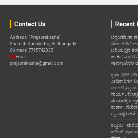
Contact Us
Recent 
Address: "Prajaprakasha"
ಬೆಳ್ತಂಗಡಿ,:ತಾ.
Shamith Kashibettu, Belthangady
ನೇತಾಡುತಿದೆ ಅ
Contact: 7795742335
ಬದಿಯಲ್ಲಿದೆ ತೆರ
Email:
ಹಾಕಿದ ಮರದ ಗೆಲ್ಲ
prajaprakasha@gmail.com
ಸಾರ್ವಜನಿಕರ 
ಕೃತಕ ನೆರೆಗೆ ನದ
,ಅಧಿಕಾರಿಗಳ ವಿ
ವಸೂಲಿ ,ಗ್ರಾಮ
ಸುರ್ಯ , ಕೇಳ್ತ
ಸಂಚಾರಕ್ಕೆ ಒತ್
ಕಾರ್ಡ್ , ಸೇರಿ
ಗ್ರಾಮಸ್ಥರ ಚರ್ಚೆ
ಕಲ್ಮಂಜ : ಮಳೆ
ಹರೀಶ್ ಪೂಂಜಾ ಭ