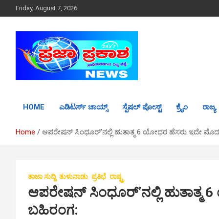
S
Friday, August 7, 2026
k
i
p
t
o
c
o
n
t
HOME
ಎಡಿಟರ್ಸ್ ಚಾಯ್ಸ್
ಸ್ಪೆಷಲ್ ಪೋಸ್ಟ್
ಕ್ರೈಂ
ರಾಜ್ಯ
e
n
t
Home
ಆಪರೇಷನ್ ಸಿಂಧೂರ್’​​ನಲ್ಲಿ ಹುತಾತ್ಮ 6 ಯೋಧರ ಹೆಸರು ಇದೇ ಮೊದ
ತಾಜಾ ಸುದ್ದಿ
ತುಳುನಾಡು
ಪ್ರತಿಭೆ
ರಾಷ್ಟ್ರ
ಆಪರೇಷನ್ ಸಿಂಧೂರ್’​​ನಲ್ಲಿ ಹುತಾತ್
ಬಹಿರಂಗ: