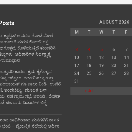
Posts
AUGUST 2026
M
T
W
T
F
ಪಂ‌. ಕ್ವಾಟ್ರಸ್ ಆವರಣ ಗೋಡೆ ಮೇಲೆ
ಪಾಯಕಾರಿ ಮರದ ಕೊಂಬೆ: ರಸ್ತೆ
ವುಗೊಳ್ಳದೆ, ಕೊಳೆಯುತ್ತಿದೆ ತುಂಡರಿಸಿ
3
4
5
6
7
ುಗಳು: ಅಧಿಕಾರಿಗಳ ನಿರ್ಲಕ್ಷ್ಯಕ್ಕೆ
10
11
12
13
14
ಅಸಾಮಾಧಾನ:
17
18
19
20
21
ಿ ಒತ್ತುವರಿ ಕಾರಣ, ಕ್ರಮ ಕೈಗೊಳ್ಳದ
24
25
26
27
28
ರುದ್ದ ಆಕ್ರೋಶ: ಗಡಾಯಿಕಲ್ಲು ಶುಲ್ಕ
31
 ಪಂಚಾಯತ್ ಗೂ ಪಾಲು ನೀಡಿ : ಉಜಿರೆ,
ಾಜೆ, ಇಂದಬೆಟ್ಟು, ಮೂಲಕ ಬಸ್
« Jul
ತಾಯ: ನಡ ಗ್ರಾಮ ಸಭೆ, ಚರಂಡಿ , ರೇಶನ್
ದಂತೆ ಹಲವಾರು ವಿಚಾರಗಳ ಬಗ್ಗೆ
:
ಯಿಂದ ಹಾನಿಗೀಡಾದ ಮನೆಗಳಿಗೆ ಶಾಸಕ
ೇಟಿ – ವೈಯಕ್ತಿಕ ನೆಲೆಯಲ್ಲಿ ಆರ್ಥಿಕ‌