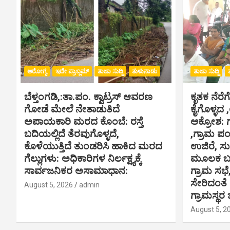
ಆರೋಗ್ಯ
ಇದೇ ಪ್ರಾಬ್ಲಮ್
ತಾಜಾ ಸುದ್ದಿ
ತುಳುನಾಡು
ತಾಜಾ ಸುದ್ದಿ
ಬೆಳ್ತಂಗಡಿ,:ತಾ.ಪಂ‌. ಕ್ವಾಟ್ರಸ್ ಆವರಣ
ಕೃತಕ ನೆರೆಗ
ಗೋಡೆ ಮೇಲೆ ನೇತಾಡುತಿದೆ
ಕೈಗೊಳ್ಳದ 
ಅಪಾಯಕಾರಿ ಮರದ ಕೊಂಬೆ: ರಸ್ತೆ
ಆಕ್ರೋಶ: 
ಬದಿಯಲ್ಲಿದೆ ತೆರವುಗೊಳ್ಳದೆ,
,ಗ್ರಾಮ ಪ
ಕೊಳೆಯುತ್ತಿದೆ ತುಂಡರಿಸಿ ಹಾಕಿದ ಮರದ
ಉಜಿರೆ, ಸು
ಗೆಲ್ಲುಗಳು: ಅಧಿಕಾರಿಗಳ ನಿರ್ಲಕ್ಷ್ಯಕ್ಕೆ
ಮೂಲಕ ಬಸ್
ಸಾರ್ವಜನಿಕರ ಅಸಾಮಾಧಾನ:
ಗ್ರಾಮ ಸಭೆ
ಸೇರಿದಂತೆ
August 5, 2026
admin
ಗ್ರಾಮಸ್ಥರ 
August 5, 2