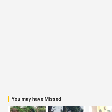
v
i
g
a
t
i
o
n
You may have Missed