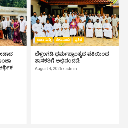
ತಾಜಾ ಸುದ್ದಿ
ತುಳುನಾಡು
ಪ್ರತಿಭೆ
ಗೀಡಾದ
ಬೆಳ್ತಂಗಡಿ ಧರ್ಮಪ್ರಾಂತ್ಯದ ವತಿಯಿಂದ
ಪೂಂಜಾ
ಶಾಸಕರಿಗೆ ಅಭಿನಂದನೆ:
ರ್ಥಿಕ‌
August 4, 2026
admin