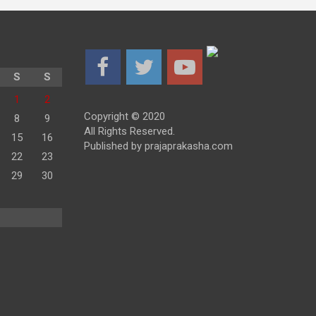
S
S
1
2
Copyright © 2020
8
9
All Rights Reserved.
15
16
Published by prajaprakasha.com
22
23
29
30