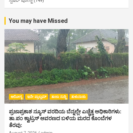
ಸ್ಪೆಷಲ್ ಪೋಸ್ಟ್
(149)
You may have Missed
ಆರೋಗ್ಯ
ಇದೇ ಪ್ರಾಬ್ಲಮ್
ತಾಜಾ ಸುದ್ದಿ
ತುಳುನಾಡು
ಪ್ರಜಾಪ್ರಕಾಶ ನ್ಯೂಸ್ ವರದಿಯ ಬೆನ್ನಲ್ಲೇ ಎಚ್ಚೆತ್ತ ಅಧಿಕಾರಿಗಳು:
ತಾ.ಪಂ ಕ್ವಾಟ್ರಸ್ ಆವರಣದ ಬಳಿಯ ಮರದ ಕೊಂಬೆಗಳ
ತೆರವು:
August 7, 2026
admin