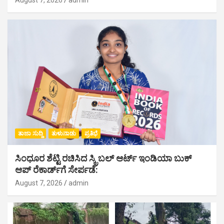
ತಾಜಾ ಸುದ್ದಿ
ತುಳುನಾಡು
ಪ್ರತಿಭೆ
ಸಿಂಧೂರ ಶೆಟ್ಟಿ ರಚಿಸಿದ ಸ್ಕ್ರಿಬಲ್ ಆರ್ಟ್ ಇಂಡಿಯಾ ಬುಕ್
ಆಪ್ ರೆಕಾರ್ಡ್‌ಗೆ ಸೇರ್ಪಡೆ:
August 7, 2026
admin