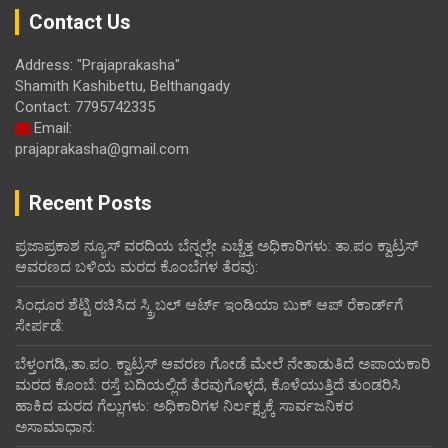
Contact Us
Address: "Prajaprakasha"
Shamith Kashibettu, Belthangady
Contact: 7795742335
Email:
prajaprakasha@gmail.com
Recent Posts
ಪ್ರಜಾಪ್ರಕಾಶ ನ್ಯೂಸ್ ವರದಿಯ ಬೆನ್ನಲ್ಲೇ ಎಚ್ಚೆತ್ತ ಅಧಿಕಾರಿಗಳು: ತಾ.ಪಂ ಕ್ವಾಟ್ರಸ್
ಆವರಣದ ಬಳಿಯ ಮರದ ಕೊಂಬೆಗಳ ತೆರವು:
ಸಿಂಧೂರ ಶೆಟ್ಟಿ ರಚಿಸಿದ ಸ್ಕ್ರಿಬಲ್ ಆರ್ಟ್ ಇಂಡಿಯಾ ಬುಕ್ ಆಪ್ ರೆಕಾರ್ಡ್‌ಗೆ
ಸೇರ್ಪಡೆ:
ಬೆಳ್ತಂಗಡಿ,:ತಾ.ಪಂ‌. ಕ್ವಾಟ್ರಸ್ ಆವರಣ ಗೋಡೆ ಮೇಲೆ ನೇತಾಡುತಿದೆ ಅಪಾಯಕಾರಿ
ಮರದ ಕೊಂಬೆ: ರಸ್ತೆ ಬದಿಯಲ್ಲಿದೆ ತೆರವುಗೊಳ್ಳದೆ, ಕೊಳೆಯುತ್ತಿದೆ ತುಂಡರಿಸಿ
ಹಾಕಿದ ಮರದ ಗೆಲ್ಲುಗಳು: ಅಧಿಕಾರಿಗಳ ನಿರ್ಲಕ್ಷ್ಯಕ್ಕೆ ಸಾರ್ವಜನಿಕರ
ಅಸಾಮಾಧಾನ: