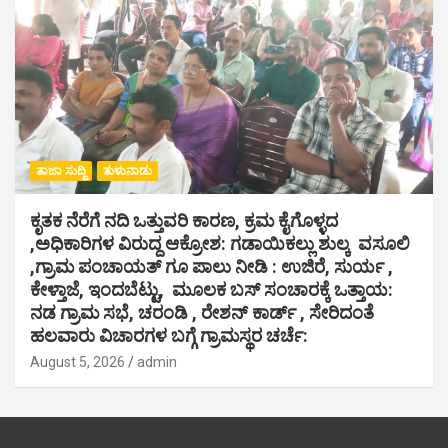
ತಾಜಾ ಸುದ್ದಿ
ತುಳುನಾಡು
ಕೃತಕ ನೆರೆಗೆ ನದಿ ಒತ್ತುವರಿ ಕಾರಣ, ಕ್ರಮ ಕೈಗೊಳ್ಳದ
,ಅಧಿಕಾರಿಗಳ ವಿರುದ್ದ ಆಕ್ರೋಶ: ಗಡಾಯಿಕಲ್ಲು ಶುಲ್ಕ ವಸೂಲಿ
,ಗ್ರಾಮ ಪಂಚಾಯತ್ ಗೂ ಪಾಲು ನೀಡಿ : ಉಜಿರೆ, ಸುರ್ಯ ,
ಕೇಳ್ತಾಜೆ, ಇಂದಬೆಟ್ಟು, ಮೂಲಕ ಬಸ್ ಸಂಚಾರಕ್ಕೆ ಒತ್ತಾಯ:
ನಡ ಗ್ರಾಮ ಸಭೆ, ಚರಂಡಿ , ರೇಶನ್ ಕಾರ್ಡ್ , ಸೇರಿದಂತೆ
ಹಲವಾರು ವಿಚಾರಗಳ ಬಗ್ಗೆ ಗ್ರಾಮಸ್ಥರ ಚರ್ಚೆ:
August 5, 2026
admin