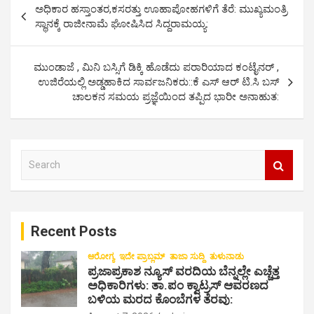
ಅಧಿಕಾರ ಹಸ್ತಾಂತರ,ಕಸರತ್ತು ಊಹಾಪೋಹಗಳಿಗೆ ತೆರೆ: ಮುಖ್ಯಮಂತ್ರಿ
o
ಸ್ಥಾನಕ್ಕೆ ರಾಜೀನಾಮೆ ಘೋಷಿಸಿದ ಸಿದ್ದರಾಮಯ್ಯ:
s
t
ಮುಂಡಾಜೆ , ಮಿನಿ ಬಸ್ಸಿಗೆ ಡಿಕ್ಕಿ ಹೊಡೆದು ಪರಾರಿಯಾದ ಕಂಟೈನರ್ ,
ಉಜಿರೆಯಲ್ಲಿ ಅಡ್ಡಹಾಕಿದ ಸಾರ್ವಜನಿಕರು::ಕೆ ಎಸ್ ಆರ್ ಟಿ.ಸಿ ಬಸ್
n
ಚಾಲಕನ ಸಮಯ ಪ್ರಜ್ಞೆಯಿಂದ ತಪ್ಪಿದ ಭಾರೀ ಅನಾಹುತ:
a
v
i
S
e
g
a
a
r
c
t
Recent Posts
h
i
ಆರೋಗ್ಯ
ಇದೇ ಪ್ರಾಬ್ಲಮ್
ತಾಜಾ ಸುದ್ದಿ
ತುಳುನಾಡು
o
ಪ್ರಜಾಪ್ರಕಾಶ ನ್ಯೂಸ್ ವರದಿಯ ಬೆನ್ನಲ್ಲೇ ಎಚ್ಚೆತ್ತ
ಅಧಿಕಾರಿಗಳು: ತಾ.ಪಂ ಕ್ವಾಟ್ರಸ್ ಆವರಣದ
n
ಬಳಿಯ ಮರದ ಕೊಂಬೆಗಳ ತೆರವು: