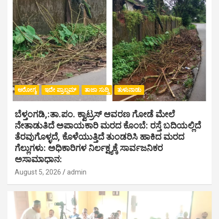
ಆರೋಗ್ಯ
ಇದೇ ಪ್ರಾಬ್ಲಮ್
ತಾಜಾ ಸುದ್ದಿ
ತುಳುನಾಡು
ಬೆಳ್ತಂಗಡಿ,:ತಾ.ಪಂ‌. ಕ್ವಾಟ್ರಸ್ ಆವರಣ ಗೋಡೆ ಮೇಲೆ
ನೇತಾಡುತಿದೆ ಅಪಾಯಕಾರಿ ಮರದ ಕೊಂಬೆ: ರಸ್ತೆ ಬದಿಯಲ್ಲಿದೆ
ತೆರವುಗೊಳ್ಳದೆ, ಕೊಳೆಯುತ್ತಿದೆ ತುಂಡರಿಸಿ ಹಾಕಿದ ಮರದ
ಗೆಲ್ಲುಗಳು: ಅಧಿಕಾರಿಗಳ ನಿರ್ಲಕ್ಷ್ಯಕ್ಕೆ ಸಾರ್ವಜನಿಕರ
ಅಸಾಮಾಧಾನ:
August 5, 2026
admin