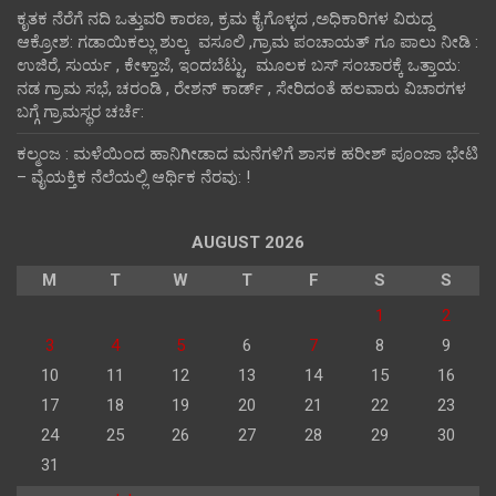
ಕೃತಕ ನೆರೆಗೆ ನದಿ ಒತ್ತುವರಿ ಕಾರಣ, ಕ್ರಮ ಕೈಗೊಳ್ಳದ ,ಅಧಿಕಾರಿಗಳ ವಿರುದ್ದ
ಆಕ್ರೋಶ: ಗಡಾಯಿಕಲ್ಲು ಶುಲ್ಕ ವಸೂಲಿ ,ಗ್ರಾಮ ಪಂಚಾಯತ್ ಗೂ ಪಾಲು ನೀಡಿ :
ಉಜಿರೆ, ಸುರ್ಯ , ಕೇಳ್ತಾಜೆ, ಇಂದಬೆಟ್ಟು, ಮೂಲಕ ಬಸ್ ಸಂಚಾರಕ್ಕೆ ಒತ್ತಾಯ:
ನಡ ಗ್ರಾಮ ಸಭೆ, ಚರಂಡಿ , ರೇಶನ್ ಕಾರ್ಡ್ , ಸೇರಿದಂತೆ ಹಲವಾರು ವಿಚಾರಗಳ
ಬಗ್ಗೆ ಗ್ರಾಮಸ್ಥರ ಚರ್ಚೆ:
ಕಲ್ಮಂಜ : ಮಳೆಯಿಂದ ಹಾನಿಗೀಡಾದ ಮನೆಗಳಿಗೆ ಶಾಸಕ ಹರೀಶ್ ಪೂಂಜಾ ಭೇಟಿ
– ವೈಯಕ್ತಿಕ ನೆಲೆಯಲ್ಲಿ ಆರ್ಥಿಕ‌ ನೆರವು: !
AUGUST 2026
M
T
W
T
F
S
S
1
2
3
4
5
6
7
8
9
10
11
12
13
14
15
16
17
18
19
20
21
22
23
24
25
26
27
28
29
30
31