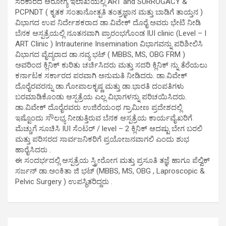
ಸರಕಾರದ ಆರೋಗ್ಯ ಇಲಾಖೆಯಲ್ಲಿ ART and SURROGACY &
PCPNDT ( ಕೃತಕ ಸಂತಾನೋತ್ಪತಿ ತಂತ್ರಜ್ಞಾನ ಮತ್ತು ಬಾಡಿಗೆ ತಾಯ್ತನ )
ವಿಭಾಗದ ಉಪ ನಿರ್ದೇಶಕರಾದ ಡಾ.ವಿವೇಕ್ ದೊರೈ ಅವರು ಭೇಟಿ ನೀಡಿ
ಬೆನಕ ಆಸ್ಪತ್ರೆಯಲ್ಲಿ ನೂತನವಾಗಿ ಪ್ರಾರಂಭಗೊಂಡ IUI clinic (Level – I
ART Clinic ) Intrauterine Insemination ವಿಭಾಗವನ್ನು ಪರಿಶೀಲಿಸಿ
ವಿಭಾಗದ ವೈದ್ಯರಾದ ಡಾ.ನವ್ಯ ಭಟ್ ( MBBS, MS, OBG FRM )
ಅವರಿಂದ ಕ್ಲಿನಿಕ್ ಕುರಿತು ಚರ್ಚಿಸಿದರು ಮತ್ತು ಸದರಿ ಕ್ಲಿನಿಕ್ ನ್ನು ತೆರೆಯಲು
ಕರ್ನಾಟಕ ಸರ್ಕಾರದ ಪರವಾಗಿ ಅನುಮತಿ ನೀಡಿದರು. ಡಾ.ವಿವೇಕ್
ದೊರೈರವರನ್ನು ಡಾ.ಗೋಪಾಲಕೃಷ್ಣ ಮತ್ತು ಡಾ.ಭಾರತಿ ದಂಪತಿಗಳು
ಬರಮಾಡಿಕೊಂಡು ಆಸ್ಪತ್ರೆಯ ಎಲ್ಲ ವಿಭಾಗಳನ್ನು ಪರಿಚಯಿಸಿದರು.
ಡಾ.ವಿವೇಕ್ ದೊರೈರವರು ಉಜಿರೆಯಂಥ ಗ್ರಾಮೀಣ ಪ್ರದೇಶದಲ್ಲಿ
ಇಷ್ಟೊಂದು ಸೌಲಭ್ಯ ನೀಡುತ್ತಿರುವ ಬೆನಕ ಆಸ್ಪತ್ರೆಯ ಕಾರ್ಯವೈಖರಿಗೆ
ಮೆಚ್ಚುಗೆ ಸೂಚಿಸಿ IUI ಸೆಂಟರ್ / level – 2 ಕ್ಲಿನಿಕ್ ಆದಷ್ಟು ಬೇಗ ಬರಲಿ
ಮತ್ತು ಪರಿಸರದ ಸಾರ್ವಜನಿಕರಿಗೆ ಪ್ರಯೋಜನವಾಗಲಿ ಎಂದು ಶುಭ
ಹಾರೈಸಿದರು .
ಈ ಸಂದರ್ಭದಲ್ಲಿ ಆಸ್ಪತ್ರೆಯ ಸ್ತ್ರೀರೋಗ ಮತ್ತು ಪ್ರಸೂತಿ ತಜ್ಞೆ ಹಾಗೂ ಪೆಲ್ವಿಕ್
ಸರ್ಜನ್ ಡಾ.ಅಂಕಿತಾ ಜಿ ಭಟ್ (MBBS, MS, OBG , Laproscopic &
Pelvic Surgery ) ಉಪಸ್ಥಿತರಿದ್ದರು .
P