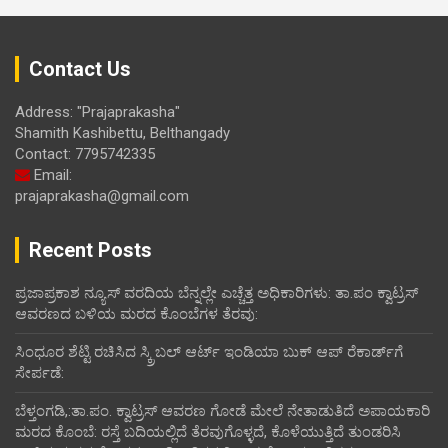
Contact Us
Address: "Prajaprakasha"
Shamith Kashibettu, Belthangady
Contact: 7795742335
Email:
prajaprakasha@gmail.com
Recent Posts
ಪ್ರಜಾಪ್ರಕಾಶ ನ್ಯೂಸ್ ವರದಿಯ ಬೆನ್ನಲ್ಲೇ ಎಚ್ಚೆತ್ತ ಅಧಿಕಾರಿಗಳು: ತಾ.ಪಂ ಕ್ವಾಟ್ರಸ್
ಆವರಣದ ಬಳಿಯ ಮರದ ಕೊಂಬೆಗಳ ತೆರವು:
ಸಿಂಧೂರ ಶೆಟ್ಟಿ ರಚಿಸಿದ ಸ್ಕ್ರಿಬಲ್ ಆರ್ಟ್ ಇಂಡಿಯಾ ಬುಕ್ ಆಪ್ ರೆಕಾರ್ಡ್‌ಗೆ
ಸೇರ್ಪಡೆ:
ಬೆಳ್ತಂಗಡಿ,:ತಾ.ಪಂ‌. ಕ್ವಾಟ್ರಸ್ ಆವರಣ ಗೋಡೆ ಮೇಲೆ ನೇತಾಡುತಿದೆ ಅಪಾಯಕಾರಿ
ಮರದ ಕೊಂಬೆ: ರಸ್ತೆ ಬದಿಯಲ್ಲಿದೆ ತೆರವುಗೊಳ್ಳದೆ, ಕೊಳೆಯುತ್ತಿದೆ ತುಂಡರಿಸಿ