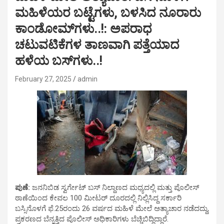
ಮಹಿಳೆಯರ ಬಟ್ಟೆಗಳು, ಬಳಸಿದ ನೂರಾರು
ಕಾಂಡೋಮ್‌ಗಳು..!: ಅಪರಾಧ
ಚಟುವಟಿಕೆಗಳ ತಾಣವಾಗಿ ಪತ್ತೆಯಾದ
ಹಳೆಯ ಬಸ್‌ಗಳು..!
February 27, 2025
admin
ಪುಣೆ:
ಜನನಿಬಿಡ ಸ್ವರ್ಗೇಟ್ ಬಸ್ ನಿಲ್ದಾಣದ ಮಧ್ಯದಲ್ಲಿ ಮತ್ತು ಪೊಲೀಸ್
ಠಾಣೆಯಿಂದ ಕೇವಲ 100 ಮೀಟರ್ ದೂರದಲ್ಲಿ ನಿಲ್ಲಿಸಿದ್ದ ಸರ್ಕಾರಿ
ಬಸ್ಸಿನೊಳಗೆ ಫೆ.25ರಂದು 26 ವರ್ಷದ ಮಹಿಳೆ ಮೇಲೆ ಅತ್ಯಾಚಾರ ನಡೆದದ್ದು,
ಪ್ರಕರಣದ ಬೆನ್ನತ್ತಿದ ಪೊಲೀಸ್ ಅಧಿಕಾರಿಗಳು ಬೆಚ್ಚಿಬಿದ್ದಿದ್ದಾರೆ.