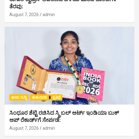
ತೆರವು:
August 7, 2026
admin
ತಾಜಾ ಸುದ್ದಿ
ತುಳುನಾಡು
ಪ್ರತಿಭೆ
ಸಿಂಧೂರ ಶೆಟ್ಟಿ ರಚಿಸಿದ ಸ್ಕ್ರಿಬಲ್ ಆರ್ಟ್ ಇಂಡಿಯಾ ಬುಕ್
ಆಪ್ ರೆಕಾರ್ಡ್‌ಗೆ ಸೇರ್ಪಡೆ:
August 7, 2026
admin