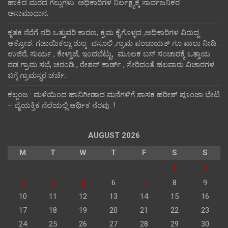
ಹಾಕಿದ ಮರದ ಗೆಲ್ಲುಗಳು: ಅಧಿಕಾರಿಗಳ ನಿರ್ಲಕ್ಷ್ಯಕ್ಕೆ ಸಾರ್ವಜನಿಕರ
ಅಸಾಮಾಧಾನ:
ಕೃತಕ ನೆರೆಗೆ ನದಿ ಒತ್ತುವರಿ ಕಾರಣ, ಕ್ರಮ ಕೈಗೊಳ್ಳದ ,ಅಧಿಕಾರಿಗಳ ವಿರುದ್ದ
ಆಕ್ರೋಶ: ಗಡಾಯಿಕಲ್ಲು ಶುಲ್ಕ ವಸೂಲಿ ,ಗ್ರಾಮ ಪಂಚಾಯತ್ ಗೂ ಪಾಲು ನೀಡಿ :
ಉಜಿರೆ, ಸುರ್ಯ , ಕೇಳ್ತಾಜೆ, ಇಂದಬೆಟ್ಟು, ಮೂಲಕ ಬಸ್ ಸಂಚಾರಕ್ಕೆ ಒತ್ತಾಯ:
ನಡ ಗ್ರಾಮ ಸಭೆ, ಚರಂಡಿ , ರೇಶನ್ ಕಾರ್ಡ್ , ಸೇರಿದಂತೆ ಹಲವಾರು ವಿಚಾರಗಳ
ಬಗ್ಗೆ ಗ್ರಾಮಸ್ಥರ ಚರ್ಚೆ:
ಕಲ್ಮಂಜ : ಮಳೆಯಿಂದ ಹಾನಿಗೀಡಾದ ಮನೆಗಳಿಗೆ ಶಾಸಕ ಹರೀಶ್ ಪೂಂಜಾ ಭೇಟಿ
– ವೈಯಕ್ತಿಕ ನೆಲೆಯಲ್ಲಿ ಆರ್ಥಿಕ‌ ನೆರವು: !
AUGUST 2026
M
T
W
T
F
S
S
1
2
3
4
5
6
7
8
9
10
11
12
13
14
15
16
17
18
19
20
21
22
23
24
25
26
27
28
29
30