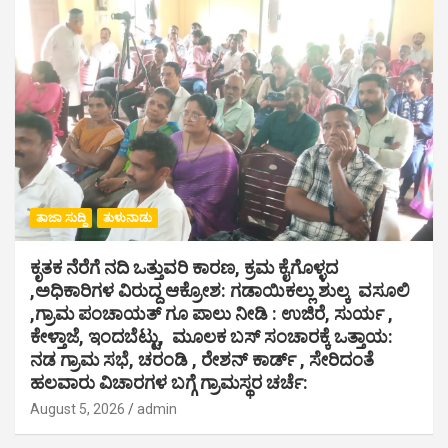
ತಾಜಾ ಸುದ್ದಿ
ತುಳುನಾಡು
ಕೃತಕ ನೆರೆಗೆ ನದಿ ಒತ್ತುವರಿ ಕಾರಣ, ಕ್ರಮ ಕೈಗೊಳ್ಳದ
,ಅಧಿಕಾರಿಗಳ ವಿರುದ್ದ ಆಕ್ರೋಶ: ಗಡಾಯಿಕಲ್ಲು ಶುಲ್ಕ ವಸೂಲಿ
,ಗ್ರಾಮ ಪಂಚಾಯತ್ ಗೂ ಪಾಲು ನೀಡಿ : ಉಜಿರೆ, ಸುರ್ಯ ,
ಕೇಳ್ತಾಜೆ, ಇಂದಬೆಟ್ಟು, ಮೂಲಕ ಬಸ್ ಸಂಚಾರಕ್ಕೆ ಒತ್ತಾಯ:
ನಡ ಗ್ರಾಮ ಸಭೆ, ಚರಂಡಿ , ರೇಶನ್ ಕಾರ್ಡ್ , ಸೇರಿದಂತೆ
ಹಲವಾರು ವಿಚಾರಗಳ ಬಗ್ಗೆ ಗ್ರಾಮಸ್ಥರ ಚರ್ಚೆ:
August 5, 2026
admin