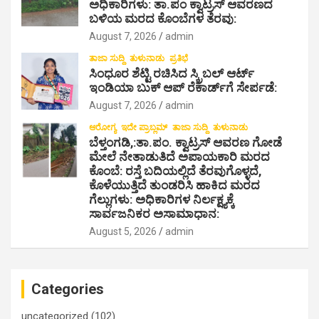
o
ಅಧಿಕಾರಿಗಳು: ತಾ.ಪಂ ಕ್ವಾಟ್ರಸ್ ಆವರಣದ
ಬಳಿಯ ಮರದ ಕೊಂಬೆಗಳ ತೆರವು:
n
August 7, 2026
admin
ತಾಜಾ ಸುದ್ದಿ
ತುಳುನಾಡು
ಪ್ರತಿಭೆ
ಸಿಂಧೂರ ಶೆಟ್ಟಿ ರಚಿಸಿದ ಸ್ಕ್ರಿಬಲ್ ಆರ್ಟ್
ಇಂಡಿಯಾ ಬುಕ್ ಆಪ್ ರೆಕಾರ್ಡ್‌ಗೆ ಸೇರ್ಪಡೆ:
August 7, 2026
admin
ಆರೋಗ್ಯ
ಇದೇ ಪ್ರಾಬ್ಲಮ್
ತಾಜಾ ಸುದ್ದಿ
ತುಳುನಾಡು
ಬೆಳ್ತಂಗಡಿ,:ತಾ.ಪಂ‌. ಕ್ವಾಟ್ರಸ್ ಆವರಣ ಗೋಡೆ
ಮೇಲೆ ನೇತಾಡುತಿದೆ ಅಪಾಯಕಾರಿ ಮರದ
ಕೊಂಬೆ: ರಸ್ತೆ ಬದಿಯಲ್ಲಿದೆ ತೆರವುಗೊಳ್ಳದೆ,
ಕೊಳೆಯುತ್ತಿದೆ ತುಂಡರಿಸಿ ಹಾಕಿದ ಮರದ
ಗೆಲ್ಲುಗಳು: ಅಧಿಕಾರಿಗಳ ನಿರ್ಲಕ್ಷ್ಯಕ್ಕೆ
ಸಾರ್ವಜನಿಕರ ಅಸಾಮಾಧಾನ:
August 5, 2026
admin
Categories
uncategorized
(102)