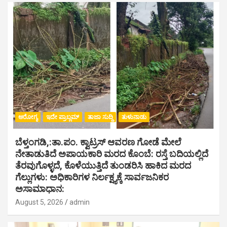
ಆರೋಗ್ಯ
ಇದೇ ಪ್ರಾಬ್ಲಮ್
ತಾಜಾ ಸುದ್ದಿ
ತುಳುನಾಡು
ಬೆಳ್ತಂಗಡಿ,:ತಾ.ಪಂ‌. ಕ್ವಾಟ್ರಸ್ ಆವರಣ ಗೋಡೆ ಮೇಲೆ
ನೇತಾಡುತಿದೆ ಅಪಾಯಕಾರಿ ಮರದ ಕೊಂಬೆ: ರಸ್ತೆ ಬದಿಯಲ್ಲಿದೆ
ತೆರವುಗೊಳ್ಳದೆ, ಕೊಳೆಯುತ್ತಿದೆ ತುಂಡರಿಸಿ ಹಾಕಿದ ಮರದ
ಗೆಲ್ಲುಗಳು: ಅಧಿಕಾರಿಗಳ ನಿರ್ಲಕ್ಷ್ಯಕ್ಕೆ ಸಾರ್ವಜನಿಕರ
ಅಸಾಮಾಧಾನ:
August 5, 2026
admin