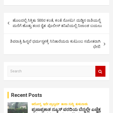
P
ಹೊಲದಲ್ಲಿ ಸಿಕ್ಕಿತು 500ರ ಕಂತೆ, ಕಂತೆ ನೋಟು!: ದುಡ್ಡಿನ ರಾಶಿಯನ್ನೆ
o
ಮನೆಗೆ ಹೊತ್ತು ತಂದ ರೈತ: ಪೊಲೀಸ್ ತನಿಖೆಯಲ್ಲಿ ನಿಜಾಂಶ ಬಯಲು
s
t
ಶಿವರಾತ್ರಿ ಹಿನ್ನಲೆ ಧರ್ಮಸ್ಥಳಕ್ಕೆ ಸಿನಿತಾರೆಯರು ಕುಟುಂಬ ಸಮೇತರಾಗಿ
ಭೇಟಿ
n
a
v
S
i
e
a
g
r
a
c
Recent Posts
h
t
i
ಆರೋಗ್ಯ
ಇದೇ ಪ್ರಾಬ್ಲಮ್
ತಾಜಾ ಸುದ್ದಿ
ತುಳುನಾಡು
ಪ್ರಜಾಪ್ರಕಾಶ ನ್ಯೂಸ್ ವರದಿಯ ಬೆನ್ನಲ್ಲೇ ಎಚ್ಚೆತ್ತ