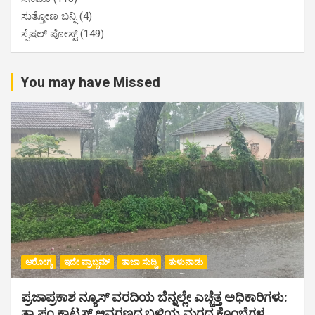
ಸುತ್ತೋಣ ಬನ್ನಿ
(4)
ಸ್ಪೆಷಲ್ ಪೋಸ್ಟ್
(149)
You may have Missed
ಆರೋಗ್ಯ
ಇದೇ ಪ್ರಾಬ್ಲಮ್
ತಾಜಾ ಸುದ್ದಿ
ತುಳುನಾಡು
ಪ್ರಜಾಪ್ರಕಾಶ ನ್ಯೂಸ್ ವರದಿಯ ಬೆನ್ನಲ್ಲೇ ಎಚ್ಚೆತ್ತ ಅಧಿಕಾರಿಗಳು:
ತಾ.ಪಂ ಕ್ವಾಟ್ರಸ್ ಆವರಣದ ಬಳಿಯ ಮರದ ಕೊಂಬೆಗಳ