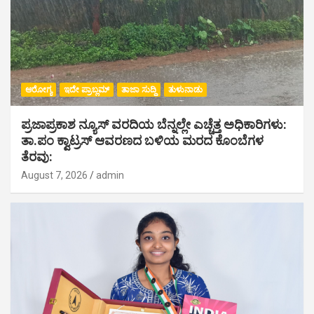
ಆರೋಗ್ಯ
ಇದೇ ಪ್ರಾಬ್ಲಮ್
ತಾಜಾ ಸುದ್ದಿ
ತುಳುನಾಡು
ಪ್ರಜಾಪ್ರಕಾಶ ನ್ಯೂಸ್ ವರದಿಯ ಬೆನ್ನಲ್ಲೇ ಎಚ್ಚೆತ್ತ ಅಧಿಕಾರಿಗಳು:
ತಾ.ಪಂ ಕ್ವಾಟ್ರಸ್ ಆವರಣದ ಬಳಿಯ ಮರದ ಕೊಂಬೆಗಳ
ತೆರವು:
August 7, 2026
admin