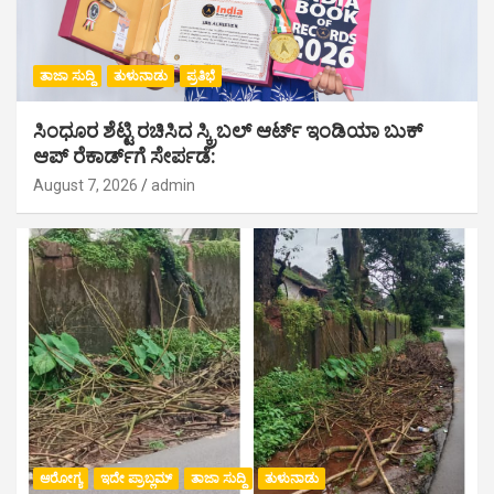
ತಾಜಾ ಸುದ್ದಿ
ತುಳುನಾಡು
ಪ್ರತಿಭೆ
ಸಿಂಧೂರ ಶೆಟ್ಟಿ ರಚಿಸಿದ ಸ್ಕ್ರಿಬಲ್ ಆರ್ಟ್ ಇಂಡಿಯಾ ಬುಕ್
ಆಪ್ ರೆಕಾರ್ಡ್‌ಗೆ ಸೇರ್ಪಡೆ:
August 7, 2026
admin
ಆರೋಗ್ಯ
ಇದೇ ಪ್ರಾಬ್ಲಮ್
ತಾಜಾ ಸುದ್ದಿ
ತುಳುನಾಡು