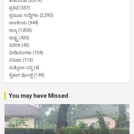
ತುಳುನಾಡು
(3,619)
ಪ್ರತಿಭೆ
(557)
ಪ್ರಮುಖ ಸುದ್ದಿಗಳು
(2,292)
ರಾಜಕೀಯ
(944)
ರಾಜ್ಯ
(1,855)
ರಾಷ್ಟ್ರ
(420)
ವಿದೇಶ
(43)
ವೀಡಿಯೊಗಳು
(104)
ಸಿನಿಮಾ
(113)
ಸುತ್ತೋಣ ಬನ್ನಿ
(4)
ಸ್ಪೆಷಲ್ ಪೋಸ್ಟ್
(149)
You may have Missed