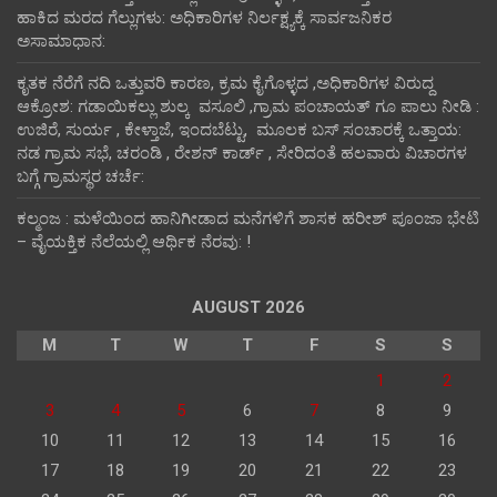
ಹಾಕಿದ ಮರದ ಗೆಲ್ಲುಗಳು: ಅಧಿಕಾರಿಗಳ ನಿರ್ಲಕ್ಷ್ಯಕ್ಕೆ ಸಾರ್ವಜನಿಕರ
ಅಸಾಮಾಧಾನ:
ಕೃತಕ ನೆರೆಗೆ ನದಿ ಒತ್ತುವರಿ ಕಾರಣ, ಕ್ರಮ ಕೈಗೊಳ್ಳದ ,ಅಧಿಕಾರಿಗಳ ವಿರುದ್ದ
ಆಕ್ರೋಶ: ಗಡಾಯಿಕಲ್ಲು ಶುಲ್ಕ ವಸೂಲಿ ,ಗ್ರಾಮ ಪಂಚಾಯತ್ ಗೂ ಪಾಲು ನೀಡಿ :
ಉಜಿರೆ, ಸುರ್ಯ , ಕೇಳ್ತಾಜೆ, ಇಂದಬೆಟ್ಟು, ಮೂಲಕ ಬಸ್ ಸಂಚಾರಕ್ಕೆ ಒತ್ತಾಯ:
ನಡ ಗ್ರಾಮ ಸಭೆ, ಚರಂಡಿ , ರೇಶನ್ ಕಾರ್ಡ್ , ಸೇರಿದಂತೆ ಹಲವಾರು ವಿಚಾರಗಳ
ಬಗ್ಗೆ ಗ್ರಾಮಸ್ಥರ ಚರ್ಚೆ:
ಕಲ್ಮಂಜ : ಮಳೆಯಿಂದ ಹಾನಿಗೀಡಾದ ಮನೆಗಳಿಗೆ ಶಾಸಕ ಹರೀಶ್ ಪೂಂಜಾ ಭೇಟಿ
– ವೈಯಕ್ತಿಕ ನೆಲೆಯಲ್ಲಿ ಆರ್ಥಿಕ‌ ನೆರವು: !
AUGUST 2026
M
T
W
T
F
S
S
1
2
3
4
5
6
7
8
9
10
11
12
13
14
15
16
17
18
19
20
21
22
23