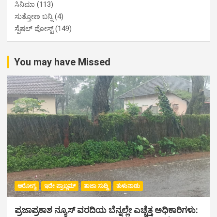
ಸಿನಿಮಾ
(113)
ಸುತ್ತೋಣ ಬನ್ನಿ
(4)
ಸ್ಪೆಷಲ್ ಪೋಸ್ಟ್
(149)
You may have Missed
ಆರೋಗ್ಯ
ಇದೇ ಪ್ರಾಬ್ಲಮ್
ತಾಜಾ ಸುದ್ದಿ
ತುಳುನಾಡು
ಪ್ರಜಾಪ್ರಕಾಶ ನ್ಯೂಸ್ ವರದಿಯ ಬೆನ್ನಲ್ಲೇ ಎಚ್ಚೆತ್ತ ಅಧಿಕಾರಿಗಳು: