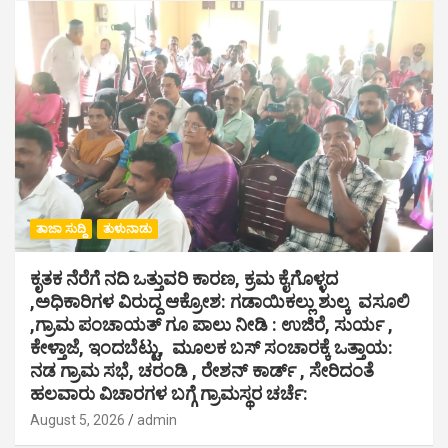
ತಾಜಾ ಸುದ್ದಿ
ತುಳುನಾಡು
ಕೃತಕ ನೆರೆಗೆ ನದಿ ಒತ್ತುವರಿ ಕಾರಣ, ಕ್ರಮ ಕೈಗೊಳ್ಳದ
,ಅಧಿಕಾರಿಗಳ ವಿರುದ್ದ ಆಕ್ರೋಶ: ಗಡಾಯಿಕಲ್ಲು ಶುಲ್ಕ ವಸೂಲಿ
,ಗ್ರಾಮ ಪಂಚಾಯತ್ ಗೂ ಪಾಲು ನೀಡಿ : ಉಜಿರೆ, ಸುರ್ಯ ,
ಕೇಳ್ತಾಜೆ, ಇಂದಬೆಟ್ಟು, ಮೂಲಕ ಬಸ್ ಸಂಚಾರಕ್ಕೆ ಒತ್ತಾಯ:
ನಡ ಗ್ರಾಮ ಸಭೆ, ಚರಂಡಿ , ರೇಶನ್ ಕಾರ್ಡ್ , ಸೇರಿದಂತೆ
ಹಲವಾರು ವಿಚಾರಗಳ ಬಗ್ಗೆ ಗ್ರಾಮಸ್ಥರ ಚರ್ಚೆ:
August 5, 2026
admin