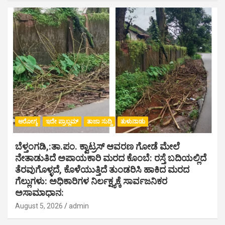
ಆರೋಗ್ಯ
ಇದೇ ಪ್ರಾಬ್ಲಮ್
ತಾಜಾ ಸುದ್ದಿ
ತುಳುನಾಡು
ಬೆಳ್ತಂಗಡಿ,:ತಾ.ಪಂ‌. ಕ್ವಾಟ್ರಸ್ ಆವರಣ ಗೋಡೆ ಮೇಲೆ
ನೇತಾಡುತಿದೆ ಅಪಾಯಕಾರಿ ಮರದ ಕೊಂಬೆ: ರಸ್ತೆ ಬದಿಯಲ್ಲಿದೆ
ತೆರವುಗೊಳ್ಳದೆ, ಕೊಳೆಯುತ್ತಿದೆ ತುಂಡರಿಸಿ ಹಾಕಿದ ಮರದ
ಗೆಲ್ಲುಗಳು: ಅಧಿಕಾರಿಗಳ ನಿರ್ಲಕ್ಷ್ಯಕ್ಕೆ ಸಾರ್ವಜನಿಕರ
ಅಸಾಮಾಧಾನ:
August 5, 2026
admin