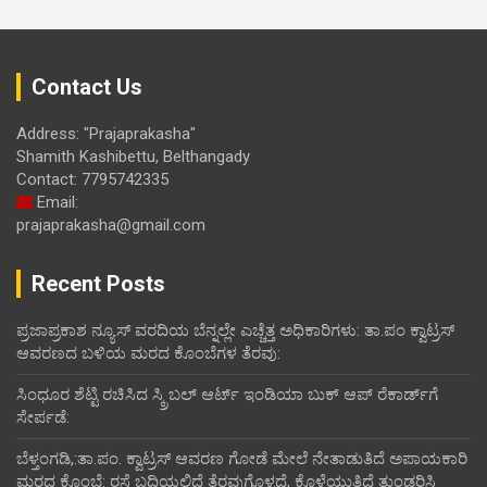
Contact Us
Address: "Prajaprakasha"
Shamith Kashibettu, Belthangady
Contact: 7795742335
Email:
prajaprakasha@gmail.com
Recent Posts
ಪ್ರಜಾಪ್ರಕಾಶ ನ್ಯೂಸ್ ವರದಿಯ ಬೆನ್ನಲ್ಲೇ ಎಚ್ಚೆತ್ತ ಅಧಿಕಾರಿಗಳು: ತಾ.ಪಂ ಕ್ವಾಟ್ರಸ್
ಆವರಣದ ಬಳಿಯ ಮರದ ಕೊಂಬೆಗಳ ತೆರವು:
ಸಿಂಧೂರ ಶೆಟ್ಟಿ ರಚಿಸಿದ ಸ್ಕ್ರಿಬಲ್ ಆರ್ಟ್ ಇಂಡಿಯಾ ಬುಕ್ ಆಪ್ ರೆಕಾರ್ಡ್‌ಗೆ
ಸೇರ್ಪಡೆ:
ಬೆಳ್ತಂಗಡಿ,:ತಾ.ಪಂ‌. ಕ್ವಾಟ್ರಸ್ ಆವರಣ ಗೋಡೆ ಮೇಲೆ ನೇತಾಡುತಿದೆ ಅಪಾಯಕಾರಿ
ಮರದ ಕೊಂಬೆ: ರಸ್ತೆ ಬದಿಯಲ್ಲಿದೆ ತೆರವುಗೊಳ್ಳದೆ, ಕೊಳೆಯುತ್ತಿದೆ ತುಂಡರಿಸಿ