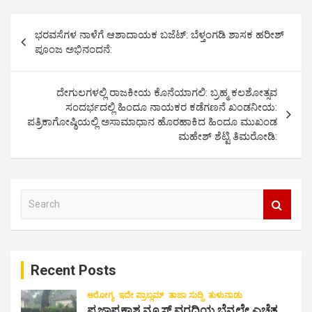
P
ಭರವಸೆಗಳ ನಾಳೆಗೆ ಆಶಾದಾಯಕ ಬಜೆಟ್: ಬೆಳ್ತಂಗಡಿ ಶಾಸಕ ಹರೀಶ್
o
ಪೂಂಜ ಅಭಿನಂದನೆ:
s
t
ದೇಗುಲಗಳಲ್ಲಿ ರಾಜಕೀಯ ಕೊನೆಯಾಗಲಿ: ಬ್ರಹ್ಮ ಕಲಶೋತ್ಸವ
ಸಂದರ್ಭದಲ್ಲಿ ಹಿಂದೂ ನಾಯಕರ ಕಡೆಗಣನೆ ಖಂಡನೀಯ:
n
ಪತ್ರಿಕಾಗೋಷ್ಠಿಯಲ್ಲಿ ಅಸಾಮಾಧಾನ ಹೊರಹಾಕಿದ ಹಿಂದೂ ಮುಖಂಡ
a
ಮಹೇಶ್ ಶೆಟ್ಟಿ ತಿಮರೋಡಿ:
v
i
S
g
e
a
a
r
t
c
i
Recent Posts
h
o
ಆರೋಗ್ಯ
ಇದೇ ಪ್ರಾಬ್ಲಮ್
ತಾಜಾ ಸುದ್ದಿ
ತುಳುನಾಡು
ಪ್ರಜಾಪ್ರಕಾಶ ನ್ಯೂಸ್ ವರದಿಯ ಬೆನ್ನಲ್ಲೇ ಎಚ್ಚೆತ್ತ