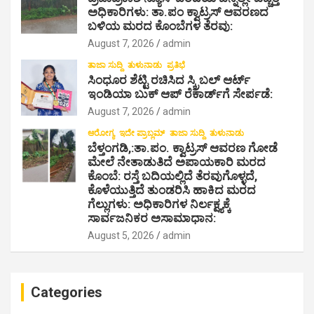
n
ಅಧಿಕಾರಿಗಳು: ತಾ.ಪಂ ಕ್ವಾಟ್ರಸ್ ಆವರಣದ
ಬಳಿಯ ಮರದ ಕೊಂಬೆಗಳ ತೆರವು:
August 7, 2026
admin
ತಾಜಾ ಸುದ್ದಿ
ತುಳುನಾಡು
ಪ್ರತಿಭೆ
ಸಿಂಧೂರ ಶೆಟ್ಟಿ ರಚಿಸಿದ ಸ್ಕ್ರಿಬಲ್ ಆರ್ಟ್
ಇಂಡಿಯಾ ಬುಕ್ ಆಪ್ ರೆಕಾರ್ಡ್‌ಗೆ ಸೇರ್ಪಡೆ:
August 7, 2026
admin
ಆರೋಗ್ಯ
ಇದೇ ಪ್ರಾಬ್ಲಮ್
ತಾಜಾ ಸುದ್ದಿ
ತುಳುನಾಡು
ಬೆಳ್ತಂಗಡಿ,:ತಾ.ಪಂ‌. ಕ್ವಾಟ್ರಸ್ ಆವರಣ ಗೋಡೆ
ಮೇಲೆ ನೇತಾಡುತಿದೆ ಅಪಾಯಕಾರಿ ಮರದ
ಕೊಂಬೆ: ರಸ್ತೆ ಬದಿಯಲ್ಲಿದೆ ತೆರವುಗೊಳ್ಳದೆ,
ಕೊಳೆಯುತ್ತಿದೆ ತುಂಡರಿಸಿ ಹಾಕಿದ ಮರದ
ಗೆಲ್ಲುಗಳು: ಅಧಿಕಾರಿಗಳ ನಿರ್ಲಕ್ಷ್ಯಕ್ಕೆ
ಸಾರ್ವಜನಿಕರ ಅಸಾಮಾಧಾನ:
August 5, 2026
admin
Categories