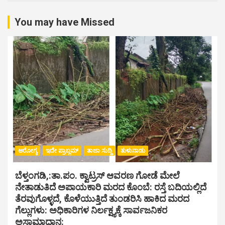
You may have Missed
ಆರೋಗ್ಯ
ಇದೇ ಪ್ರಾಬ್ಲಮ್
ತಾಜಾ ಸುದ್ದಿ
ತುಳುನಾಡು
ಬೆಳ್ತಂಗಡಿ,:ತಾ.ಪಂ‌. ಕ್ವಾಟ್ರಸ್ ಆವರಣ ಗೋಡೆ ಮೇಲೆ
ನೇತಾಡುತಿದೆ ಅಪಾಯಕಾರಿ ಮರದ ಕೊಂಬೆ: ರಸ್ತೆ ಬದಿಯಲ್ಲಿದೆ
ತೆರವುಗೊಳ್ಳದೆ, ಕೊಳೆಯುತ್ತಿದೆ ತುಂಡರಿಸಿ ಹಾಕಿದ ಮರದ
ಗೆಲ್ಲುಗಳು: ಅಧಿಕಾರಿಗಳ ನಿರ್ಲಕ್ಷ್ಯಕ್ಕೆ ಸಾರ್ವಜನಿಕರ
ಅಸಾಮಾಧಾನ: