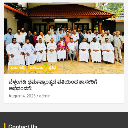
ತಾಜಾ ಸುದ್ದಿ
ತುಳುನಾಡು
ಪ್ರತಿಭೆ
ಬೆಳ್ತಂಗಡಿ ಧರ್ಮಪ್ರಾಂತ್ಯದ ವತಿಯಿಂದ ಶಾಸಕರಿಗೆ
ಅಭಿನಂದನೆ:
August 4, 2026
admin
Contact Us