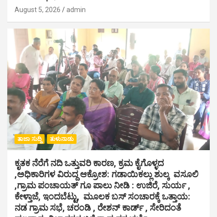
August 5, 2026
admin
ತಾಜಾ ಸುದ್ದಿ
ತುಳುನಾಡು
ಕೃತಕ ನೆರೆಗೆ ನದಿ ಒತ್ತುವರಿ ಕಾರಣ, ಕ್ರಮ ಕೈಗೊಳ್ಳದ
,ಅಧಿಕಾರಿಗಳ ವಿರುದ್ದ ಆಕ್ರೋಶ: ಗಡಾಯಿಕಲ್ಲು ಶುಲ್ಕ ವಸೂಲಿ
,ಗ್ರಾಮ ಪಂಚಾಯತ್ ಗೂ ಪಾಲು ನೀಡಿ : ಉಜಿರೆ, ಸುರ್ಯ ,
ಕೇಳ್ತಾಜೆ, ಇಂದಬೆಟ್ಟು, ಮೂಲಕ ಬಸ್ ಸಂಚಾರಕ್ಕೆ ಒತ್ತಾಯ:
ನಡ ಗ್ರಾಮ ಸಭೆ, ಚರಂಡಿ , ರೇಶನ್ ಕಾರ್ಡ್ , ಸೇರಿದಂತೆ