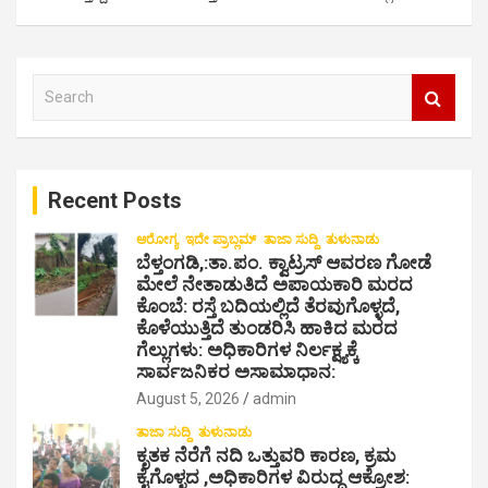
n
a
v
S
i
e
a
g
r
a
c
Recent Posts
h
t
i
ಆರೋಗ್ಯ
ಇದೇ ಪ್ರಾಬ್ಲಮ್
ತಾಜಾ ಸುದ್ದಿ
ತುಳುನಾಡು
ಬೆಳ್ತಂಗಡಿ,:ತಾ.ಪಂ‌. ಕ್ವಾಟ್ರಸ್ ಆವರಣ ಗೋಡೆ
o
ಮೇಲೆ ನೇತಾಡುತಿದೆ ಅಪಾಯಕಾರಿ ಮರದ
ಕೊಂಬೆ: ರಸ್ತೆ ಬದಿಯಲ್ಲಿದೆ ತೆರವುಗೊಳ್ಳದೆ,
n
ಕೊಳೆಯುತ್ತಿದೆ ತುಂಡರಿಸಿ ಹಾಕಿದ ಮರದ
ಗೆಲ್ಲುಗಳು: ಅಧಿಕಾರಿಗಳ ನಿರ್ಲಕ್ಷ್ಯಕ್ಕೆ
ಸಾರ್ವಜನಿಕರ ಅಸಾಮಾಧಾನ:
August 5, 2026
admin
ತಾಜಾ ಸುದ್ದಿ
ತುಳುನಾಡು
ಕೃತಕ ನೆರೆಗೆ ನದಿ ಒತ್ತುವರಿ ಕಾರಣ, ಕ್ರಮ
ಕೈಗೊಳ್ಳದ ,ಅಧಿಕಾರಿಗಳ ವಿರುದ್ದ ಆಕ್ರೋಶ: