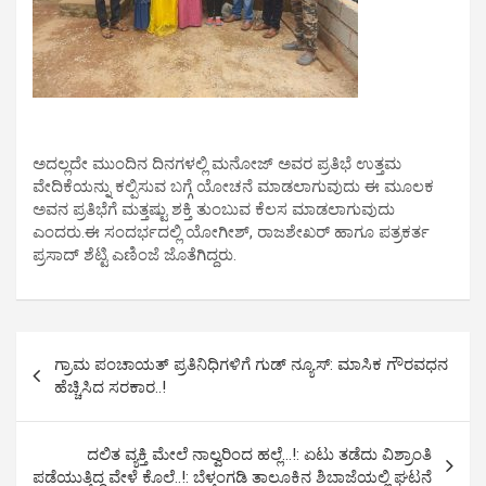
ಅದಲ್ಲದೇ ಮುಂದಿನ ದಿನಗಳಲ್ಲಿ ಮನೋಜ್ ಅವರ ಪ್ರತಿಭೆ ಉತ್ತಮ
ವೇದಿಕೆಯನ್ನು ಕಲ್ಪಿಸುವ ಬಗ್ಗೆ ಯೋಚನೆ ಮಾಡಲಾಗುವುದು ಈ ಮೂಲಕ
ಅವನ ಪ್ರತಿಭೆಗೆ ಮತ್ತಷ್ಟು ಶಕ್ತಿ ತುಂಬುವ ಕೆಲಸ ಮಾಡಲಾಗುವುದು
ಎಂದರು.ಈ ಸಂದರ್ಭದಲ್ಲಿ ಯೋಗೀಶ್, ರಾಜಶೇಖರ್ ಹಾಗೂ ಪತ್ರಕರ್ತ
ಪ್ರಸಾದ್ ಶೆಟ್ಟಿ ಎಣಿಂಜೆ ಜೊತೆಗಿದ್ದರು.
P
ಗ್ರಾಮ ಪಂಚಾಯತ್ ಪ್ರತಿನಿಧಿಗಳಿಗೆ ಗುಡ್ ನ್ಯೂಸ್: ಮಾಸಿಕ ಗೌರವಧನ
o
ಹೆಚ್ಚಿಸಿದ ಸರಕಾರ..!
s
t
ದಲಿತ ವ್ಯಕ್ತಿ ಮೇಲೆ ನಾಲ್ವರಿಂದ ಹಲ್ಲೆ…!: ಏಟು ತಡೆದು ವಿಶ್ರಾಂತಿ
ಪಡೆಯುತ್ತಿದ್ದ ವೇಳೆ ಕೊಲೆ..!: ಬೆಳ್ತಂಗಡಿ ತಾಲೂಕಿನ ಶಿಬಾಜೆಯಲ್ಲಿ ಘಟನೆ