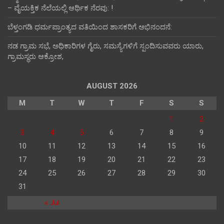
– ವೈಯಕ್ತಿಕ ನೆಲೆಯಲ್ಲಿ ಆರ್ಥಿಕ‌ ನೆರವು: !
ಬೆಳ್ತಂಗಡಿ ಧರ್ಮಪ್ರಾಂತ್ಯದ ವತಿಯಿಂದ ಶಾಸಕರಿಗೆ ಅಭಿನಂದನೆ:
ನಡ ಗ್ರಾಮ ಸಭೆ, ಅಧಿಕಾರಿಗಳ ಗೈರು, ಸಮಸ್ಯೆಗಳಿಗೆ ಸ್ಪಂದಿಸುವವರು ಯಾರು,
ಗ್ರಾಮಸ್ಥರು ಆಕ್ರೋಶ,
AUGUST 2026
M
T
W
T
F
S
S
1
2
3
4
5
6
7
8
9
10
11
12
13
14
15
16
17
18
19
20
21
22
23
24
25
26
27
28
29
30
31
« Jul