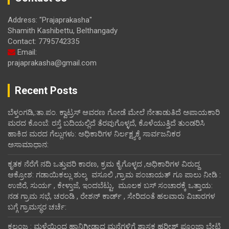
Address: "Prajaprakasha"
Shamith Kashibettu, Belthangady
Contact: 7795742335
Email:
prajaprakasha@gmail.com
Recent Posts
ಬೆಳ್ತಂಗಡಿ,:ತಾ.ಪಂ‌. ಕ್ವಾಟ್ರಸ್ ಆವರಣ ಗೋಡೆ ಮೇಲೆ ನೇತಾಡುತಿದೆ ಅಪಾಯಕಾರಿ
ಮರದ ಕೊಂಬೆ: ರಸ್ತೆ ಬದಿಯಲ್ಲಿದೆ ತೆರವುಗೊಳ್ಳದೆ, ಕೊಳೆಯುತ್ತಿದೆ ತುಂಡರಿಸಿ
ಹಾಕಿದ ಮರದ ಗೆಲ್ಲುಗಳು: ಅಧಿಕಾರಿಗಳ ನಿರ್ಲಕ್ಷ್ಯಕ್ಕೆ ಸಾರ್ವಜನಿಕರ
ಅಸಾಮಾಧಾನ:
ಕೃತಕ ನೆರೆಗೆ ನದಿ ಒತ್ತುವರಿ ಕಾರಣ, ಕ್ರಮ ಕೈಗೊಳ್ಳದ ,ಅಧಿಕಾರಿಗಳ ವಿರುದ್ದ
ಆಕ್ರೋಶ: ಗಡಾಯಿಕಲ್ಲು ಶುಲ್ಕ ವಸೂಲಿ ,ಗ್ರಾಮ ಪಂಚಾಯತ್ ಗೂ ಪಾಲು ನೀಡಿ :
ಉಜಿರೆ, ಸುರ್ಯ , ಕೇಳ್ತಾಜೆ, ಇಂದಬೆಟ್ಟು, ಮೂಲಕ ಬಸ್ ಸಂಚಾರಕ್ಕೆ ಒತ್ತಾಯ:
ನಡ ಗ್ರಾಮ ಸಭೆ, ಚರಂಡಿ , ರೇಶನ್ ಕಾರ್ಡ್ , ಸೇರಿದಂತೆ ಹಲವಾರು ವಿಚಾರಗಳ
ಬಗ್ಗೆ ಗ್ರಾಮಸ್ಥರ ಚರ್ಚೆ:
ಕಲ್ಮಂಜ : ಮಳೆಯಿಂದ ಹಾನಿಗೀಡಾದ ಮನೆಗಳಿಗೆ ಶಾಸಕ ಹರೀಶ್ ಪೂಂಜಾ ಭೇಟಿ