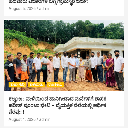
ಹಲವಾರು ವಿಚಾರಗಳ ಬಗ್ಗೆ ಗ್ರಾಮಸ್ಥರ ಚರ್ಚೆ:
August 5, 2026
admin
ತಾಜಾ ಸುದ್ದಿ
ತುಳುನಾಡು
ರಾಜಕೀಯ
ಕಲ್ಮಂಜ : ಮಳೆಯಿಂದ ಹಾನಿಗೀಡಾದ ಮನೆಗಳಿಗೆ ಶಾಸಕ
ಹರೀಶ್ ಪೂಂಜಾ ಭೇಟಿ – ವೈಯಕ್ತಿಕ ನೆಲೆಯಲ್ಲಿ ಆರ್ಥಿಕ‌
ನೆರವು: !
August 4, 2026
admin