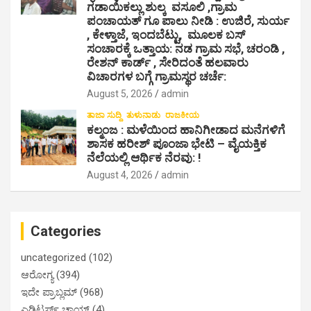
ಗಡಾಯಿಕಲ್ಲು ಶುಲ್ಕ ವಸೂಲಿ ,ಗ್ರಾಮ
ಪಂಚಾಯತ್ ಗೂ ಪಾಲು ನೀಡಿ : ಉಜಿರೆ, ಸುರ್ಯ
, ಕೇಳ್ತಾಜೆ, ಇಂದಬೆಟ್ಟು, ಮೂಲಕ ಬಸ್
ಸಂಚಾರಕ್ಕೆ ಒತ್ತಾಯ: ನಡ ಗ್ರಾಮ ಸಭೆ, ಚರಂಡಿ ,
ರೇಶನ್ ಕಾರ್ಡ್ , ಸೇರಿದಂತೆ ಹಲವಾರು
ವಿಚಾರಗಳ ಬಗ್ಗೆ ಗ್ರಾಮಸ್ಥರ ಚರ್ಚೆ:
August 5, 2026
admin
ತಾಜಾ ಸುದ್ದಿ
ತುಳುನಾಡು
ರಾಜಕೀಯ
ಕಲ್ಮಂಜ : ಮಳೆಯಿಂದ ಹಾನಿಗೀಡಾದ ಮನೆಗಳಿಗೆ
ಶಾಸಕ ಹರೀಶ್ ಪೂಂಜಾ ಭೇಟಿ – ವೈಯಕ್ತಿಕ
ನೆಲೆಯಲ್ಲಿ ಆರ್ಥಿಕ‌ ನೆರವು: !
August 4, 2026
admin
Categories
uncategorized
(102)
ಆರೋಗ್ಯ
(394)
ಇದೇ ಪ್ರಾಬ್ಲಮ್
(968)
ಎಡಿಟರ್ಸ್ ಚಾಯ್ಸ್
(4)