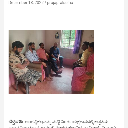
December 18, 2022
prajaprakasha
ಬೆಳ್ತಂಗಡಿ
:ಅಂಗವೈಕಲ್ಯವನ್ನು ಮೆಟ್ಟಿ ನಿಂತು ಯಕ್ಷಗಾನದಲ್ಲಿ ಅಪ್ರತಿಮ
ಸಾಧನೆಗೈಯುತ್ತಿರುವ ಪಾವಂಜೆ ಮೇಳದ ಕಲಾವಿದ ಮನೋಜ್ ವೇಣೂರು