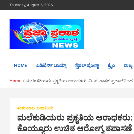
S
Thursday, August 6, 2026
k
i
p
t
o
c
o
n
t
HOME
ಎಡಿಟರ್ಸ್ ಚಾಯ್ಸ್
ಸ್ಪೆಷಲ್ ಪೋಸ್ಟ್
ಕ್ರೈಂ
ರಾಜ್ಯ
e
n
t
Home
ಮಲೆಕುಡಿಯರು ಪ್ರಕೃತಿಯ ಆರಾಧಕರು: ವಿ. ಪ. ಶಾಸಕ ಪ್ರತಾಪ್‌ಸಿಂ
ತುಳುನಾಡು
ರಾಜಕೀಯ
ಮಲೆಕುಡಿಯರು ಪ್ರಕೃತಿಯ ಆರಾಧಕರು: ವ
ಕೊಯ್ಯೂರು ಉಚಿತ ಆರೋಗ್ಯ ತಪಾಸಣೆ ಮ