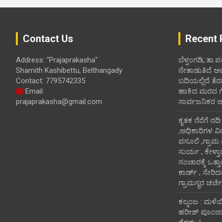
Contact Us
Recent 
Address: "Prajaprakasha"
ಬೆಳ್ತಂಗಡಿ,:ತಾ.
Shamith Kashibettu, Belthangady
ನೇತಾಡುತಿದೆ ಅ
Contact: 7795742335
ಬದಿಯಲ್ಲಿದೆ ತೆರ
Email:
ಹಾಕಿದ ಮರದ ಗೆಲ್ಲ
prajaprakasha@gmail.com
ಸಾರ್ವಜನಿಕರ 
ಕೃತಕ ನೆರೆಗೆ ನದ
,ಅಧಿಕಾರಿಗಳ ವಿ
ವಸೂಲಿ ,ಗ್ರಾಮ
ಸುರ್ಯ , ಕೇಳ್ತ
ಸಂಚಾರಕ್ಕೆ ಒತ್
ಕಾರ್ಡ್ , ಸೇರಿ
ಗ್ರಾಮಸ್ಥರ ಚರ್ಚೆ
ಕಲ್ಮಂಜ : ಮಳೆ
ಹರೀಶ್ ಪೂಂಜಾ ಭ