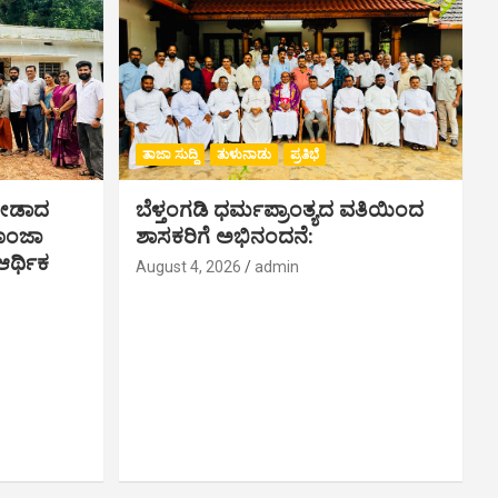
ತಾಜಾ ಸುದ್ದಿ
ತುಳುನಾಡು
ಪ್ರತಿಭೆ
ಗೀಡಾದ
ಬೆಳ್ತಂಗಡಿ ಧರ್ಮಪ್ರಾಂತ್ಯದ ವತಿಯಿಂದ
ಪೂಂಜಾ
ಶಾಸಕರಿಗೆ ಅಭಿನಂದನೆ:
ರ್ಥಿಕ‌
August 4, 2026
admin