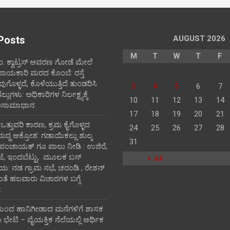
Posts
AUGUST 2026
M
T
W
T
F
ಪಂ‌. ಕ್ವಾಟ್ರಸ್ ಆವರಣ ಗೋಡೆ ಮೇಲೆ
ಪಾಯಕಾರಿ ಮರದ ಕೊಂಬೆ: ರಸ್ತೆ
ವುಗೊಳ್ಳದೆ, ಕೊಳೆಯುತ್ತಿದೆ ತುಂಡರಿಸಿ
3
4
5
6
7
ುಗಳು: ಅಧಿಕಾರಿಗಳ ನಿರ್ಲಕ್ಷ್ಯಕ್ಕೆ
10
11
12
13
14
ಅಸಾಮಾಧಾನ:
17
18
19
20
21
ಿ ಒತ್ತುವರಿ ಕಾರಣ, ಕ್ರಮ ಕೈಗೊಳ್ಳದ
24
25
26
27
28
ರುದ್ದ ಆಕ್ರೋಶ: ಗಡಾಯಿಕಲ್ಲು ಶುಲ್ಕ
31
 ಪಂಚಾಯತ್ ಗೂ ಪಾಲು ನೀಡಿ : ಉಜಿರೆ,
ಾಜೆ, ಇಂದಬೆಟ್ಟು, ಮೂಲಕ ಬಸ್
« Jul
ತಾಯ: ನಡ ಗ್ರಾಮ ಸಭೆ, ಚರಂಡಿ , ರೇಶನ್
ದಂತೆ ಹಲವಾರು ವಿಚಾರಗಳ ಬಗ್ಗೆ
:
ಯಿಂದ ಹಾನಿಗೀಡಾದ ಮನೆಗಳಿಗೆ ಶಾಸಕ
ೇಟಿ – ವೈಯಕ್ತಿಕ ನೆಲೆಯಲ್ಲಿ ಆರ್ಥಿಕ‌