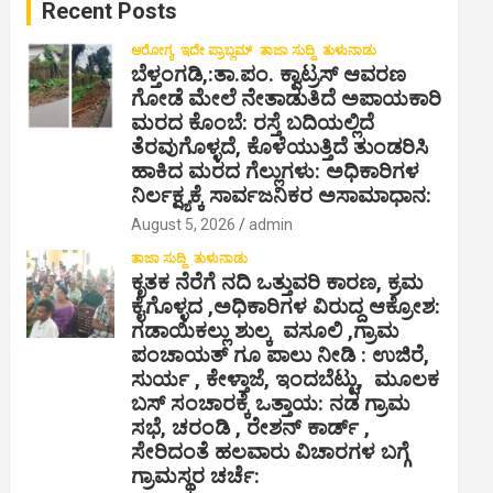
Recent Posts
h
ಆರೋಗ್ಯ
ಇದೇ ಪ್ರಾಬ್ಲಮ್
ತಾಜಾ ಸುದ್ದಿ
ತುಳುನಾಡು
ಬೆಳ್ತಂಗಡಿ,:ತಾ.ಪಂ‌. ಕ್ವಾಟ್ರಸ್ ಆವರಣ
ಗೋಡೆ ಮೇಲೆ ನೇತಾಡುತಿದೆ ಅಪಾಯಕಾರಿ
ಮರದ ಕೊಂಬೆ: ರಸ್ತೆ ಬದಿಯಲ್ಲಿದೆ
ತೆರವುಗೊಳ್ಳದೆ, ಕೊಳೆಯುತ್ತಿದೆ ತುಂಡರಿಸಿ
ಹಾಕಿದ ಮರದ ಗೆಲ್ಲುಗಳು: ಅಧಿಕಾರಿಗಳ
ನಿರ್ಲಕ್ಷ್ಯಕ್ಕೆ ಸಾರ್ವಜನಿಕರ ಅಸಾಮಾಧಾನ:
August 5, 2026
admin
ತಾಜಾ ಸುದ್ದಿ
ತುಳುನಾಡು
ಕೃತಕ ನೆರೆಗೆ ನದಿ ಒತ್ತುವರಿ ಕಾರಣ, ಕ್ರಮ
ಕೈಗೊಳ್ಳದ ,ಅಧಿಕಾರಿಗಳ ವಿರುದ್ದ ಆಕ್ರೋಶ:
ಗಡಾಯಿಕಲ್ಲು ಶುಲ್ಕ ವಸೂಲಿ ,ಗ್ರಾಮ
ಪಂಚಾಯತ್ ಗೂ ಪಾಲು ನೀಡಿ : ಉಜಿರೆ,
ಸುರ್ಯ , ಕೇಳ್ತಾಜೆ, ಇಂದಬೆಟ್ಟು, ಮೂಲಕ
ಬಸ್ ಸಂಚಾರಕ್ಕೆ ಒತ್ತಾಯ: ನಡ ಗ್ರಾಮ
ಸಭೆ, ಚರಂಡಿ , ರೇಶನ್ ಕಾರ್ಡ್ ,
ಸೇರಿದಂತೆ ಹಲವಾರು ವಿಚಾರಗಳ ಬಗ್ಗೆ
ಗ್ರಾಮಸ್ಥರ ಚರ್ಚೆ: