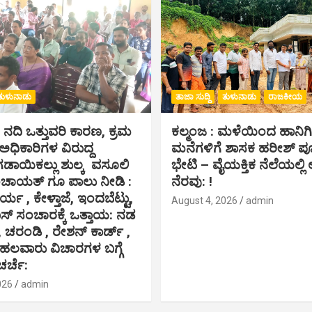
ತುಳುನಾಡು
ತಾಜಾ ಸುದ್ದಿ
ತುಳುನಾಡು
ರಾಜಕೀಯ
ೆ ನದಿ ಒತ್ತುವರಿ ಕಾರಣ, ಕ್ರಮ
ಕಲ್ಮಂಜ : ಮಳೆಯಿಂದ ಹಾನಿ
,ಅಧಿಕಾರಿಗಳ ವಿರುದ್ದ
ಮನೆಗಳಿಗೆ ಶಾಸಕ ಹರೀಶ್ 
ಗಡಾಯಿಕಲ್ಲು ಶುಲ್ಕ ವಸೂಲಿ
ಭೇಟಿ – ವೈಯಕ್ತಿಕ ನೆಲೆಯಲ್ಲಿ ಆ
ಂಚಾಯತ್ ಗೂ ಪಾಲು ನೀಡಿ :
ನೆರವು: !
ರ್ಯ , ಕೇಳ್ತಾಜೆ, ಇಂದಬೆಟ್ಟು,
August 4, 2026
admin
 ಸಂಚಾರಕ್ಕೆ ಒತ್ತಾಯ: ನಡ
, ಚರಂಡಿ , ರೇಶನ್ ಕಾರ್ಡ್ ,
 ಹಲವಾರು ವಿಚಾರಗಳ ಬಗ್ಗೆ
ಚರ್ಚೆ:
026
admin