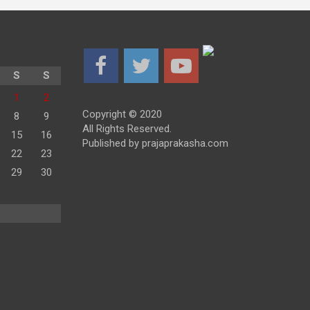
S
S
1
2
Copyright © 2020
8
9
All Rights Reserved.
15
16
Published by prajaprakasha.com
22
23
29
30