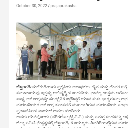
October 30, 2022
prajaprakasha
ಬೆಳ್ತಂಗಡಿ:
ಮಲೆಕುಡಿಯರು ಪ್ರಕೃತಿಯ ಆರಾಧಕರು. ದೈವ ಮತ್ತು ದೇವರ ಬಗ್ಗೆ 
ಸಮುದಾಯವು ಇನ್ನಷ್ಟು ಅಭಿವೃದ್ಧಿ ಹೊಂದಬೇಕು. ನಾವೆಲ್ಲ ಉತ್ತಮ ಆರೋಗ
ಸಾಧ್ಯ. ಆರೋಗ್ಯವನ್ನೇ ಸಂರಕ್ಷಿಸಿಕೊಳ್ಳದಿದ್ದರೆ ಯಾವ ಸುಖ-ಭಾಗ್ಯಗಳನ್ನು 
ಮಲೆಕುಡಿಯರ ಆರೋಗ್ಯ ತಪಾಸಣೆಗೆ ಮುಂದಾಗಿರುವ ಮಲೆಕುಡಿಯ ಸಂಘವ
ಪ್ರತಾಪ್‌ಸಿಂಹ ನಾಯಕ್ ಅವರು ಹೇಳಿದರು.
ಅವರು ಯೆನೆಪೋಯ (ಪರಿಗಣಿಸಲ್ಪಟ್ಟ ವಿ.ವಿ.) ಮತ್ತು ಸಮಗ್ರ ಬುಡಕಟ್
ಜಿಲ್ಲಾ ಸಮಿತಿ ನೇತೃತ್ವದಲ್ಲಿ ಬೆಳ್ತಂಗಡಿ, ಕೊಯ್ಯೂರು-ಶಿವಗಿರಿಯಲ್ಲಿ