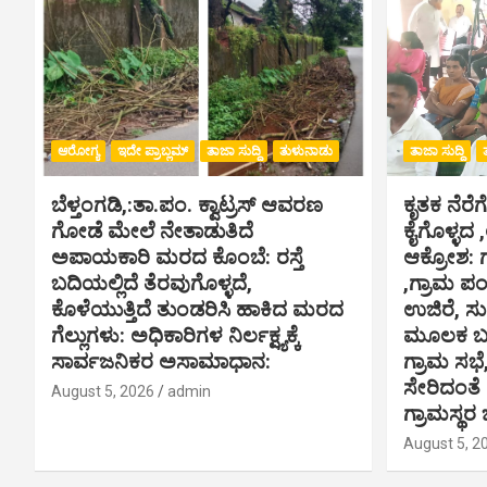
ಆರೋಗ್ಯ
ಇದೇ ಪ್ರಾಬ್ಲಮ್
ತಾಜಾ ಸುದ್ದಿ
ತುಳುನಾಡು
ತಾಜಾ ಸುದ್ದಿ
ಬೆಳ್ತಂಗಡಿ,:ತಾ.ಪಂ‌. ಕ್ವಾಟ್ರಸ್ ಆವರಣ
ಕೃತಕ ನೆರೆಗ
ಗೋಡೆ ಮೇಲೆ ನೇತಾಡುತಿದೆ
ಕೈಗೊಳ್ಳದ 
ಅಪಾಯಕಾರಿ ಮರದ ಕೊಂಬೆ: ರಸ್ತೆ
ಆಕ್ರೋಶ: 
ಬದಿಯಲ್ಲಿದೆ ತೆರವುಗೊಳ್ಳದೆ,
,ಗ್ರಾಮ ಪ
ಕೊಳೆಯುತ್ತಿದೆ ತುಂಡರಿಸಿ ಹಾಕಿದ ಮರದ
ಉಜಿರೆ, ಸು
ಗೆಲ್ಲುಗಳು: ಅಧಿಕಾರಿಗಳ ನಿರ್ಲಕ್ಷ್ಯಕ್ಕೆ
ಮೂಲಕ ಬಸ್
ಸಾರ್ವಜನಿಕರ ಅಸಾಮಾಧಾನ:
ಗ್ರಾಮ ಸಭೆ
ಸೇರಿದಂತೆ
August 5, 2026
admin
ಗ್ರಾಮಸ್ಥರ 
August 5, 2