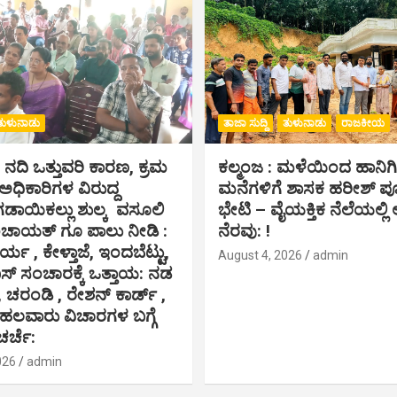
ತುಳುನಾಡು
ತಾಜಾ ಸುದ್ದಿ
ತುಳುನಾಡು
ರಾಜಕೀಯ
ೆ ನದಿ ಒತ್ತುವರಿ ಕಾರಣ, ಕ್ರಮ
ಕಲ್ಮಂಜ : ಮಳೆಯಿಂದ ಹಾನಿ
,ಅಧಿಕಾರಿಗಳ ವಿರುದ್ದ
ಮನೆಗಳಿಗೆ ಶಾಸಕ ಹರೀಶ್ 
ಗಡಾಯಿಕಲ್ಲು ಶುಲ್ಕ ವಸೂಲಿ
ಭೇಟಿ – ವೈಯಕ್ತಿಕ ನೆಲೆಯಲ್ಲಿ ಆ
ಂಚಾಯತ್ ಗೂ ಪಾಲು ನೀಡಿ :
ನೆರವು: !
ರ್ಯ , ಕೇಳ್ತಾಜೆ, ಇಂದಬೆಟ್ಟು,
August 4, 2026
admin
 ಸಂಚಾರಕ್ಕೆ ಒತ್ತಾಯ: ನಡ
, ಚರಂಡಿ , ರೇಶನ್ ಕಾರ್ಡ್ ,
 ಹಲವಾರು ವಿಚಾರಗಳ ಬಗ್ಗೆ
ಚರ್ಚೆ:
026
admin