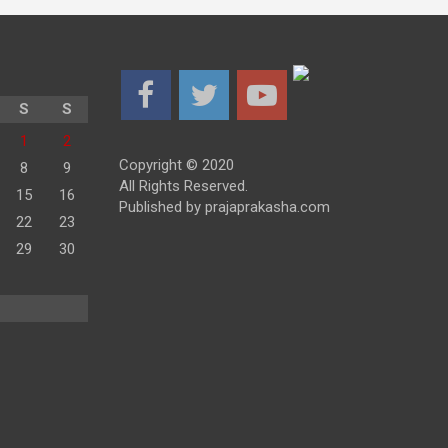
S
S
1
2
Copyright © 2020
8
9
All Rights Reserved.
15
16
Published by prajaprakasha.com
22
23
29
30