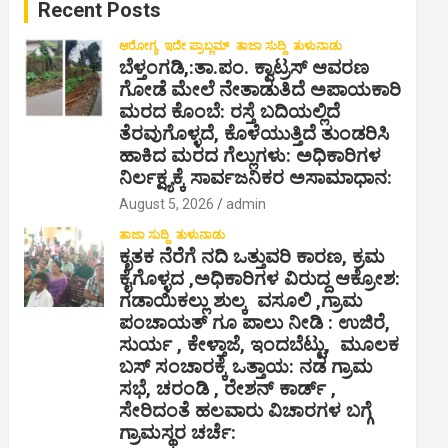
Recent Posts
h
ಆರೋಗ್ಯ
ಇದೇ ಪ್ರಾಬ್ಲಮ್
ತಾಜಾ ಸುದ್ದಿ
ತುಳುನಾಡು
ಬೆಳ್ತಂಗಡಿ,:ತಾ.ಪಂ‌. ಕ್ವಾಟ್ರಸ್ ಆವರಣ
ಗೋಡೆ ಮೇಲೆ ನೇತಾಡುತಿದೆ ಅಪಾಯಕಾರಿ
ಮರದ ಕೊಂಬೆ: ರಸ್ತೆ ಬದಿಯಲ್ಲಿದೆ
ತೆರವುಗೊಳ್ಳದೆ, ಕೊಳೆಯುತ್ತಿದೆ ತುಂಡರಿಸಿ
ಹಾಕಿದ ಮರದ ಗೆಲ್ಲುಗಳು: ಅಧಿಕಾರಿಗಳ
ನಿರ್ಲಕ್ಷ್ಯಕ್ಕೆ ಸಾರ್ವಜನಿಕರ ಅಸಾಮಾಧಾನ:
August 5, 2026
admin
ತಾಜಾ ಸುದ್ದಿ
ತುಳುನಾಡು
ಕೃತಕ ನೆರೆಗೆ ನದಿ ಒತ್ತುವರಿ ಕಾರಣ, ಕ್ರಮ
ಕೈಗೊಳ್ಳದ ,ಅಧಿಕಾರಿಗಳ ವಿರುದ್ದ ಆಕ್ರೋಶ:
ಗಡಾಯಿಕಲ್ಲು ಶುಲ್ಕ ವಸೂಲಿ ,ಗ್ರಾಮ
ಪಂಚಾಯತ್ ಗೂ ಪಾಲು ನೀಡಿ : ಉಜಿರೆ,
ಸುರ್ಯ , ಕೇಳ್ತಾಜೆ, ಇಂದಬೆಟ್ಟು, ಮೂಲಕ
ಬಸ್ ಸಂಚಾರಕ್ಕೆ ಒತ್ತಾಯ: ನಡ ಗ್ರಾಮ
ಸಭೆ, ಚರಂಡಿ , ರೇಶನ್ ಕಾರ್ಡ್ ,
ಸೇರಿದಂತೆ ಹಲವಾರು ವಿಚಾರಗಳ ಬಗ್ಗೆ
ಗ್ರಾಮಸ್ಥರ ಚರ್ಚೆ: