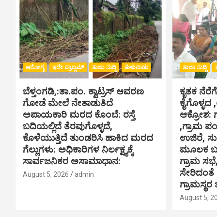
ಆರೋಗ್ಯ
ಇದೇ ಪ್ರಾಬ್ಲಮ್
ತಾಜಾ ಸುದ್ದಿ
ತುಳುನಾಡು
ತಾಜಾ ಸುದ್ದಿ
ಬೆಳ್ತಂಗಡಿ,:ತಾ.ಪಂ‌. ಕ್ವಾಟ್ರಸ್ ಆವರಣ
ಕೃತಕ ನೆರೆಗ
ಗೋಡೆ ಮೇಲೆ ನೇತಾಡುತಿದೆ
ಕೈಗೊಳ್ಳದ 
ಅಪಾಯಕಾರಿ ಮರದ ಕೊಂಬೆ: ರಸ್ತೆ
ಆಕ್ರೋಶ: 
ಬದಿಯಲ್ಲಿದೆ ತೆರವುಗೊಳ್ಳದೆ,
,ಗ್ರಾಮ ಪ
ಕೊಳೆಯುತ್ತಿದೆ ತುಂಡರಿಸಿ ಹಾಕಿದ ಮರದ
ಉಜಿರೆ, ಸು
ಗೆಲ್ಲುಗಳು: ಅಧಿಕಾರಿಗಳ ನಿರ್ಲಕ್ಷ್ಯಕ್ಕೆ
ಮೂಲಕ ಬಸ್
ಸಾರ್ವಜನಿಕರ ಅಸಾಮಾಧಾನ:
ಗ್ರಾಮ ಸಭೆ
ಸೇರಿದಂತೆ
August 5, 2026
admin
ಗ್ರಾಮಸ್ಥರ 
August 5, 2