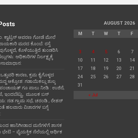
Posts
AUGUST 2026
M
T
W
T
F
ಪಂ‌. ಕ್ವಾಟ್ರಸ್ ಆವರಣ ಗೋಡೆ ಮೇಲೆ
ಪಾಯಕಾರಿ ಮರದ ಕೊಂಬೆ: ರಸ್ತೆ
ವುಗೊಳ್ಳದೆ, ಕೊಳೆಯುತ್ತಿದೆ ತುಂಡರಿಸಿ
3
4
5
6
7
ುಗಳು: ಅಧಿಕಾರಿಗಳ ನಿರ್ಲಕ್ಷ್ಯಕ್ಕೆ
10
11
12
13
14
ಅಸಾಮಾಧಾನ:
17
18
19
20
21
ಿ ಒತ್ತುವರಿ ಕಾರಣ, ಕ್ರಮ ಕೈಗೊಳ್ಳದ
24
25
26
27
28
ರುದ್ದ ಆಕ್ರೋಶ: ಗಡಾಯಿಕಲ್ಲು ಶುಲ್ಕ
31
 ಪಂಚಾಯತ್ ಗೂ ಪಾಲು ನೀಡಿ : ಉಜಿರೆ,
ಾಜೆ, ಇಂದಬೆಟ್ಟು, ಮೂಲಕ ಬಸ್
« Jul
ತಾಯ: ನಡ ಗ್ರಾಮ ಸಭೆ, ಚರಂಡಿ , ರೇಶನ್
ದಂತೆ ಹಲವಾರು ವಿಚಾರಗಳ ಬಗ್ಗೆ
:
ಯಿಂದ ಹಾನಿಗೀಡಾದ ಮನೆಗಳಿಗೆ ಶಾಸಕ
ೇಟಿ – ವೈಯಕ್ತಿಕ ನೆಲೆಯಲ್ಲಿ ಆರ್ಥಿಕ‌