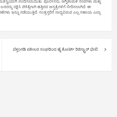
ಸ್ವಿಯಾಗಿ ನಂದಿಸಲಾಯಿತು. ಪೊಲೀಸರು, ಅಗ್ನಿಶಾಮಕ ಸೇವೆಗಳು ಮತ್ತು
್ನು ರಕ್ಷಿಸಿ ಚಿಕಿತ್ಸೆಗಾಗಿ ಹತ್ತಿರದ ಆಸ್ಪತ್ರೆಗಳಿಗೆ ಸೇರಿಸಲಾಗಿದೆ. ಈ
ೆಗಳು ಇನ್ನೂ ನಡೆಯುತ್ತಿವೆ. ಸಂತ್ರಸ್ತರಿಗೆ ಸಾಧ್ಯವಿರುವ ಎಲ್ಲ ಸಹಾಯ ಎಲ್ಲಾ
ಬೆಳ್ತಂಗಡಿ ವಕೀಲರ ಸಂಘದಿಂದ ಹೈ ಕೋರ್ಟ್ ರಿಜಿಸ್ಟ್ರಾರ್ ಭೇಟಿ: