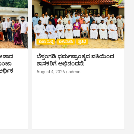
ತಾಜಾ ಸುದ್ದಿ
ತುಳುನಾಡು
ಪ್ರತಿಭೆ
ಗೀಡಾದ
ಬೆಳ್ತಂಗಡಿ ಧರ್ಮಪ್ರಾಂತ್ಯದ ವತಿಯಿಂದ
ಪೂಂಜಾ
ಶಾಸಕರಿಗೆ ಅಭಿನಂದನೆ:
ರ್ಥಿಕ‌
August 4, 2026
admin