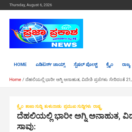
S
Thursday, August 6, 2026
k
i
p
t
o
c
o
n
t
HOME
ಎಡಿಟರ್ಸ್ ಚಾಯ್ಸ್
ಸ್ಪೆಷಲ್ ಪೋಸ್ಟ್
ಕ್ರೈಂ
ರಾಜ್ಯ
e
n
t
Home
ದೆಹಲಿಯಲ್ಲಿ ಭಾರೀ ಅಗ್ನಿ ಅನಾಹುತ, ವಿದೇಶಿ ಪ್ರಜೆಗಳು ಸೇರಿದಂತೆ 21
ಕ್ರೈಂ
ತಾಜಾ ಸುದ್ದಿ
ತುಳುನಾಡು
ಪ್ರಮುಖ ಸುದ್ದಿಗಳು
ರಾಷ್ಟ್ರ
ದೆಹಲಿಯಲ್ಲಿ ಭಾರೀ ಅಗ್ನಿ ಅನಾಹುತ, ವಿ
ಸಾವು: