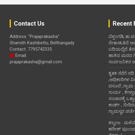
Contact Us
Recent 
Address: "Prajaprakasha"
ಬೆಳ್ತಂಗಡಿ,:ತಾ.
Shamith Kashibettu, Belthangady
ನೇತಾಡುತಿದೆ ಅ
Contact: 7795742335
ಬದಿಯಲ್ಲಿದೆ ತೆರ
Email:
ಹಾಕಿದ ಮರದ ಗೆಲ್ಲ
prajaprakasha@gmail.com
ಸಾರ್ವಜನಿಕರ 
ಕೃತಕ ನೆರೆಗೆ ನದ
,ಅಧಿಕಾರಿಗಳ ವಿ
ವಸೂಲಿ ,ಗ್ರಾಮ
ಸುರ್ಯ , ಕೇಳ್ತ
ಸಂಚಾರಕ್ಕೆ ಒತ್
ಕಾರ್ಡ್ , ಸೇರಿ
ಗ್ರಾಮಸ್ಥರ ಚರ್ಚೆ
ಕಲ್ಮಂಜ : ಮಳೆ
ಹರೀಶ್ ಪೂಂಜಾ ಭ