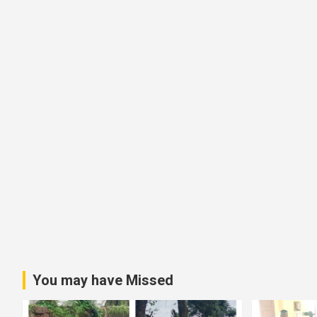
i
g
a
t
i
o
n
You may have Missed