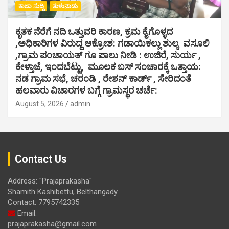
ತಾಜಾ ಸುದ್ದಿ
ತುಳುನಾಡು
ಕೃತಕ ನೆರೆಗೆ ನದಿ ಒತ್ತುವರಿ ಕಾರಣ, ಕ್ರಮ ಕೈಗೊಳ್ಳದ
,ಅಧಿಕಾರಿಗಳ ವಿರುದ್ದ ಆಕ್ರೋಶ: ಗಡಾಯಿಕಲ್ಲು ಶುಲ್ಕ ವಸೂಲಿ
,ಗ್ರಾಮ ಪಂಚಾಯತ್ ಗೂ ಪಾಲು ನೀಡಿ : ಉಜಿರೆ, ಸುರ್ಯ ,
ಕೇಳ್ತಾಜೆ, ಇಂದಬೆಟ್ಟು, ಮೂಲಕ ಬಸ್ ಸಂಚಾರಕ್ಕೆ ಒತ್ತಾಯ:
ನಡ ಗ್ರಾಮ ಸಭೆ, ಚರಂಡಿ , ರೇಶನ್ ಕಾರ್ಡ್ , ಸೇರಿದಂತೆ
ಹಲವಾರು ವಿಚಾರಗಳ ಬಗ್ಗೆ ಗ್ರಾಮಸ್ಥರ ಚರ್ಚೆ:
August 5, 2026
admin
Contact Us
Address: "Prajaprakasha"
Shamith Kashibettu, Belthangady
Contact: 7795742335
Email:
prajaprakasha@gmail.com