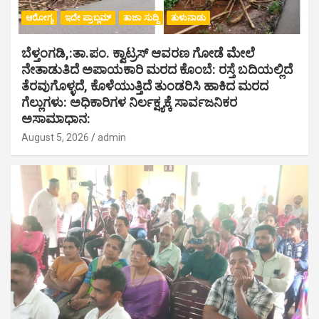
ಆರೋಗ್ಯ
ಇದೇ ಪ್ರಾಬ್ಲಮ್
ತಾಜಾ ಸುದ್ದಿ
ತುಳುನಾಡು
ಬೆಳ್ತಂಗಡಿ,:ತಾ.ಪಂ‌. ಕ್ವಾಟ್ರಸ್ ಆವರಣ ಗೋಡೆ ಮೇಲೆ
ನೇತಾಡುತಿದೆ ಅಪಾಯಕಾರಿ ಮರದ ಕೊಂಬೆ: ರಸ್ತೆ ಬದಿಯಲ್ಲಿದೆ
ತೆರವುಗೊಳ್ಳದೆ, ಕೊಳೆಯುತ್ತಿದೆ ತುಂಡರಿಸಿ ಹಾಕಿದ ಮರದ
ಗೆಲ್ಲುಗಳು: ಅಧಿಕಾರಿಗಳ ನಿರ್ಲಕ್ಷ್ಯಕ್ಕೆ ಸಾರ್ವಜನಿಕರ
ಅಸಾಮಾಧಾನ:
August 5, 2026
admin