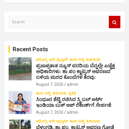
a
v
S
i
e
a
g
r
a
c
Recent Posts
h
t
i
ಆರೋಗ್ಯ
ಇದೇ ಪ್ರಾಬ್ಲಮ್
ತಾಜಾ ಸುದ್ದಿ
ತುಳುನಾಡು
ಪ್ರಜಾಪ್ರಕಾಶ ನ್ಯೂಸ್ ವರದಿಯ ಬೆನ್ನಲ್ಲೇ ಎಚ್ಚೆತ್ತ
o
ಅಧಿಕಾರಿಗಳು: ತಾ.ಪಂ ಕ್ವಾಟ್ರಸ್ ಆವರಣದ
ಬಳಿಯ ಮರದ ಕೊಂಬೆಗಳ ತೆರವು:
n
August 7, 2026
admin
ತಾಜಾ ಸುದ್ದಿ
ತುಳುನಾಡು
ಪ್ರತಿಭೆ
ಸಿಂಧೂರ ಶೆಟ್ಟಿ ರಚಿಸಿದ ಸ್ಕ್ರಿಬಲ್ ಆರ್ಟ್
ಇಂಡಿಯಾ ಬುಕ್ ಆಪ್ ರೆಕಾರ್ಡ್‌ಗೆ ಸೇರ್ಪಡೆ:
August 7, 2026
admin
ಆರೋಗ್ಯ
ಇದೇ ಪ್ರಾಬ್ಲಮ್
ತಾಜಾ ಸುದ್ದಿ
ತುಳುನಾಡು
ಬೆಳ್ತಂಗಡಿ,:ತಾ.ಪಂ‌. ಕ್ವಾಟ್ರಸ್ ಆವರಣ ಗೋಡೆ