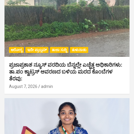
ಆರೋಗ್ಯ
ಇದೇ ಪ್ರಾಬ್ಲಮ್
ತಾಜಾ ಸುದ್ದಿ
ತುಳುನಾಡು
ಪ್ರಜಾಪ್ರಕಾಶ ನ್ಯೂಸ್ ವರದಿಯ ಬೆನ್ನಲ್ಲೇ ಎಚ್ಚೆತ್ತ ಅಧಿಕಾರಿಗಳು:
ತಾ.ಪಂ ಕ್ವಾಟ್ರಸ್ ಆವರಣದ ಬಳಿಯ ಮರದ ಕೊಂಬೆಗಳ
ತೆರವು:
August 7, 2026
admin