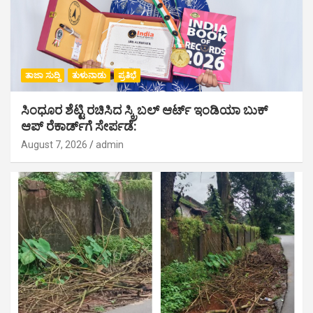
ತಾಜಾ ಸುದ್ದಿ
ತುಳುನಾಡು
ಪ್ರತಿಭೆ
ಸಿಂಧೂರ ಶೆಟ್ಟಿ ರಚಿಸಿದ ಸ್ಕ್ರಿಬಲ್ ಆರ್ಟ್ ಇಂಡಿಯಾ ಬುಕ್
ಆಪ್ ರೆಕಾರ್ಡ್‌ಗೆ ಸೇರ್ಪಡೆ:
August 7, 2026
admin