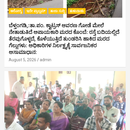
ಆರೋಗ್ಯ
ಇದೇ ಪ್ರಾಬ್ಲಮ್
ತಾಜಾ ಸುದ್ದಿ
ತುಳುನಾಡು
ಬೆಳ್ತಂಗಡಿ,:ತಾ.ಪಂ‌. ಕ್ವಾಟ್ರಸ್ ಆವರಣ ಗೋಡೆ ಮೇಲೆ
ನೇತಾಡುತಿದೆ ಅಪಾಯಕಾರಿ ಮರದ ಕೊಂಬೆ: ರಸ್ತೆ ಬದಿಯಲ್ಲಿದೆ
ತೆರವುಗೊಳ್ಳದೆ, ಕೊಳೆಯುತ್ತಿದೆ ತುಂಡರಿಸಿ ಹಾಕಿದ ಮರದ
ಗೆಲ್ಲುಗಳು: ಅಧಿಕಾರಿಗಳ ನಿರ್ಲಕ್ಷ್ಯಕ್ಕೆ ಸಾರ್ವಜನಿಕರ
ಅಸಾಮಾಧಾನ:
August 5, 2026
admin