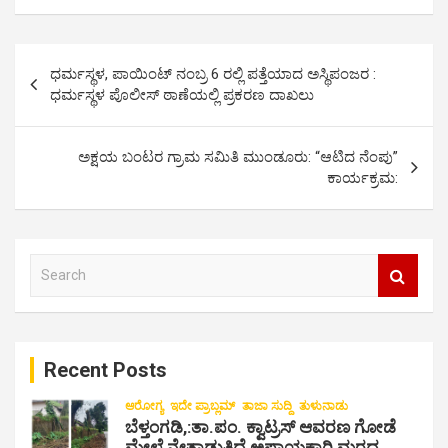
P
ಧರ್ಮಸ್ಥಳ, ಪಾಯಿಂಟ್ ನಂಬ್ರ 6 ರಲ್ಲಿ ಪತ್ತೆಯಾದ ಅಸ್ಥಿಪಂಜರ :
o
ಧರ್ಮಸ್ಥಳ ಪೊಲೀಸ್ ಠಾಣೆಯಲ್ಲಿ ಪ್ರಕರಣ ದಾಖಲು
s
t
ಅಕ್ಷಯ ಬಂಟರ ಗ್ರಾಮ ಸಮಿತಿ ಮುಂಡೂರು: “ಆಟಿದ ನೆಂಪು‌”
ಕಾರ್ಯಕ್ರಮ:
n
a
v
S
i
e
a
g
r
a
c
Recent Posts
h
t
i
ಆರೋಗ್ಯ
ಇದೇ ಪ್ರಾಬ್ಲಮ್
ತಾಜಾ ಸುದ್ದಿ
ತುಳುನಾಡು
ಬೆಳ್ತಂಗಡಿ,:ತಾ.ಪಂ‌. ಕ್ವಾಟ್ರಸ್ ಆವರಣ ಗೋಡೆ
o
ಮೇಲೆ ನೇತಾಡುತಿದೆ ಅಪಾಯಕಾರಿ ಮರದ