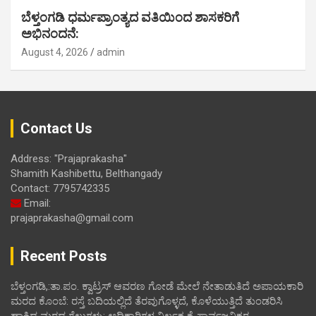
ಬೆಳ್ತಂಗಡಿ ಧರ್ಮಪ್ರಾಂತ್ಯದ ವತಿಯಿಂದ ಶಾಸಕರಿಗೆ
ಅಭಿನಂದನೆ:
August 4, 2026
admin
Contact Us
Address: "Prajaprakasha"
Shamith Kashibettu, Belthangady
Contact: 7795742335
Email:
prajaprakasha@gmail.com
Recent Posts
ಬೆಳ್ತಂಗಡಿ,:ತಾ.ಪಂ‌. ಕ್ವಾಟ್ರಸ್ ಆವರಣ ಗೋಡೆ ಮೇಲೆ ನೇತಾಡುತಿದೆ ಅಪಾಯಕಾರಿ
ಮರದ ಕೊಂಬೆ: ರಸ್ತೆ ಬದಿಯಲ್ಲಿದೆ ತೆರವುಗೊಳ್ಳದೆ, ಕೊಳೆಯುತ್ತಿದೆ ತುಂಡರಿಸಿ