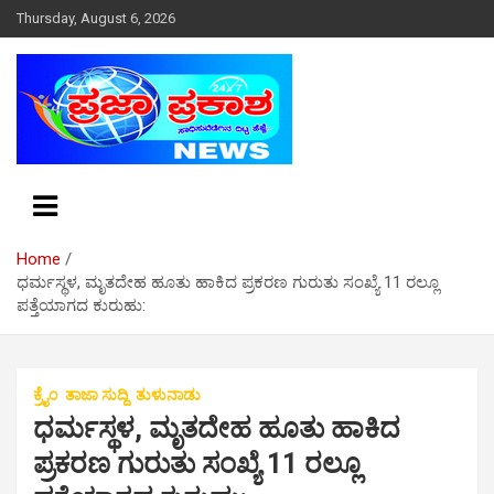
S
Thursday, August 6, 2026
k
i
p
t
o
c
o
n
t
e
Home
n
ಧರ್ಮಸ್ಥಳ, ಮೃತದೇಹ ಹೂತು ಹಾಕಿದ ಪ್ರಕರಣ ಗುರುತು ಸಂಖ್ಯೆ 11 ರಲ್ಲೂ
t
ಪತ್ತೆಯಾಗದ ಕುರುಹು:
ಕ್ರೈಂ
ತಾಜಾ ಸುದ್ದಿ
ತುಳುನಾಡು
ಧರ್ಮಸ್ಥಳ, ಮೃತದೇಹ ಹೂತು ಹಾಕಿದ
ಪ್ರಕರಣ ಗುರುತು ಸಂಖ್ಯೆ 11 ರಲ್ಲೂ