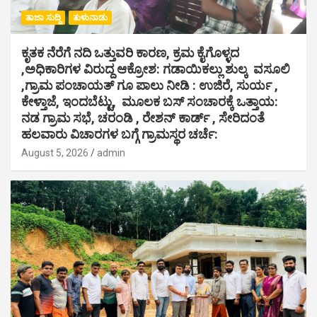
ತಾಜಾ ಸುದ್ದಿ
ತುಳುನಾಡು
ಕೃತಕ ನೆರೆಗೆ ನದಿ ಒತ್ತುವರಿ ಕಾರಣ, ಕ್ರಮ ಕೈಗೊಳ್ಳದ
,ಅಧಿಕಾರಿಗಳ ವಿರುದ್ದ ಆಕ್ರೋಶ: ಗಡಾಯಿಕಲ್ಲು ಶುಲ್ಕ ವಸೂಲಿ
,ಗ್ರಾಮ ಪಂಚಾಯತ್ ಗೂ ಪಾಲು ನೀಡಿ : ಉಜಿರೆ, ಸುರ್ಯ ,
ಕೇಳ್ತಾಜೆ, ಇಂದಬೆಟ್ಟು, ಮೂಲಕ ಬಸ್ ಸಂಚಾರಕ್ಕೆ ಒತ್ತಾಯ:
ನಡ ಗ್ರಾಮ ಸಭೆ, ಚರಂಡಿ , ರೇಶನ್ ಕಾರ್ಡ್ , ಸೇರಿದಂತೆ
ಹಲವಾರು ವಿಚಾರಗಳ ಬಗ್ಗೆ ಗ್ರಾಮಸ್ಥರ ಚರ್ಚೆ:
August 5, 2026
admin