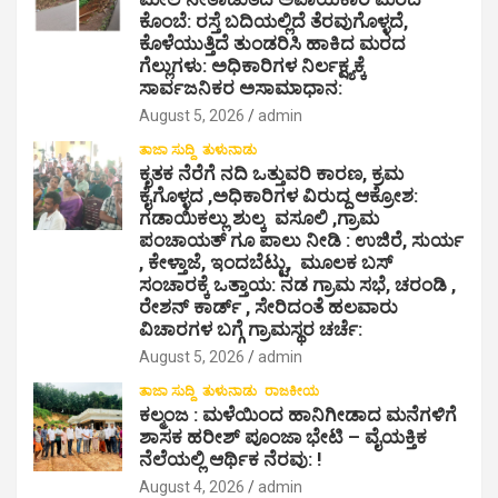
ಕೊಂಬೆ: ರಸ್ತೆ ಬದಿಯಲ್ಲಿದೆ ತೆರವುಗೊಳ್ಳದೆ,
n
ಕೊಳೆಯುತ್ತಿದೆ ತುಂಡರಿಸಿ ಹಾಕಿದ ಮರದ
ಗೆಲ್ಲುಗಳು: ಅಧಿಕಾರಿಗಳ ನಿರ್ಲಕ್ಷ್ಯಕ್ಕೆ
ಸಾರ್ವಜನಿಕರ ಅಸಾಮಾಧಾನ:
August 5, 2026
admin
ತಾಜಾ ಸುದ್ದಿ
ತುಳುನಾಡು
ಕೃತಕ ನೆರೆಗೆ ನದಿ ಒತ್ತುವರಿ ಕಾರಣ, ಕ್ರಮ
ಕೈಗೊಳ್ಳದ ,ಅಧಿಕಾರಿಗಳ ವಿರುದ್ದ ಆಕ್ರೋಶ:
ಗಡಾಯಿಕಲ್ಲು ಶುಲ್ಕ ವಸೂಲಿ ,ಗ್ರಾಮ
ಪಂಚಾಯತ್ ಗೂ ಪಾಲು ನೀಡಿ : ಉಜಿರೆ, ಸುರ್ಯ
, ಕೇಳ್ತಾಜೆ, ಇಂದಬೆಟ್ಟು, ಮೂಲಕ ಬಸ್
ಸಂಚಾರಕ್ಕೆ ಒತ್ತಾಯ: ನಡ ಗ್ರಾಮ ಸಭೆ, ಚರಂಡಿ ,
ರೇಶನ್ ಕಾರ್ಡ್ , ಸೇರಿದಂತೆ ಹಲವಾರು
ವಿಚಾರಗಳ ಬಗ್ಗೆ ಗ್ರಾಮಸ್ಥರ ಚರ್ಚೆ:
August 5, 2026
admin
ತಾಜಾ ಸುದ್ದಿ
ತುಳುನಾಡು
ರಾಜಕೀಯ
ಕಲ್ಮಂಜ : ಮಳೆಯಿಂದ ಹಾನಿಗೀಡಾದ ಮನೆಗಳಿಗೆ
ಶಾಸಕ ಹರೀಶ್ ಪೂಂಜಾ ಭೇಟಿ – ವೈಯಕ್ತಿಕ
ನೆಲೆಯಲ್ಲಿ ಆರ್ಥಿಕ‌ ನೆರವು: !
August 4, 2026
admin