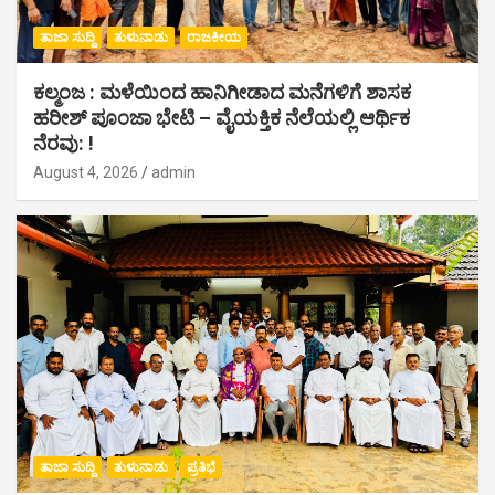
ತಾಜಾ ಸುದ್ದಿ
ತುಳುನಾಡು
ರಾಜಕೀಯ
ಕಲ್ಮಂಜ : ಮಳೆಯಿಂದ ಹಾನಿಗೀಡಾದ ಮನೆಗಳಿಗೆ ಶಾಸಕ
ಹರೀಶ್ ಪೂಂಜಾ ಭೇಟಿ – ವೈಯಕ್ತಿಕ ನೆಲೆಯಲ್ಲಿ ಆರ್ಥಿಕ‌
ನೆರವು: !
August 4, 2026
admin
ತಾಜಾ ಸುದ್ದಿ
ತುಳುನಾಡು
ಪ್ರತಿಭೆ