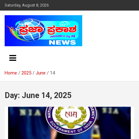
S
Saturday, August 8, 2026
k
i
p
t
o
c
o
n
t
e
Home
2025
June
14
n
t
Day: June 14, 2025