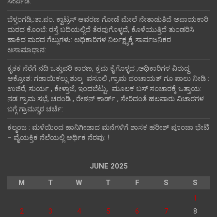
ಸೇರ್ಪಡೆ:
ಬೆಳ್ತಂಗಡಿ,:ತಾ.ಪಂ‌. ಕ್ವಾಟ್ರಸ್ ಆವರಣ ಗೋಡೆ ಮೇಲೆ ನೇತಾಡುತಿದೆ ಅಪಾಯಕಾರಿ
ಮರದ ಕೊಂಬೆ: ರಸ್ತೆ ಬದಿಯಲ್ಲಿದೆ ತೆರವುಗೊಳ್ಳದೆ, ಕೊಳೆಯುತ್ತಿದೆ ತುಂಡರಿಸಿ
ಹಾಕಿದ ಮರದ ಗೆಲ್ಲುಗಳು: ಅಧಿಕಾರಿಗಳ ನಿರ್ಲಕ್ಷ್ಯಕ್ಕೆ ಸಾರ್ವಜನಿಕರ
ಅಸಾಮಾಧಾನ:
ಕೃತಕ ನೆರೆಗೆ ನದಿ ಒತ್ತುವರಿ ಕಾರಣ, ಕ್ರಮ ಕೈಗೊಳ್ಳದ ,ಅಧಿಕಾರಿಗಳ ವಿರುದ್ದ
ಆಕ್ರೋಶ: ಗಡಾಯಿಕಲ್ಲು ಶುಲ್ಕ ವಸೂಲಿ ,ಗ್ರಾಮ ಪಂಚಾಯತ್ ಗೂ ಪಾಲು ನೀಡಿ :
ಉಜಿರೆ, ಸುರ್ಯ , ಕೇಳ್ತಾಜೆ, ಇಂದಬೆಟ್ಟು, ಮೂಲಕ ಬಸ್ ಸಂಚಾರಕ್ಕೆ ಒತ್ತಾಯ:
ನಡ ಗ್ರಾಮ ಸಭೆ, ಚರಂಡಿ , ರೇಶನ್ ಕಾರ್ಡ್ , ಸೇರಿದಂತೆ ಹಲವಾರು ವಿಚಾರಗಳ
ಬಗ್ಗೆ ಗ್ರಾಮಸ್ಥರ ಚರ್ಚೆ:
ಕಲ್ಮಂಜ : ಮಳೆಯಿಂದ ಹಾನಿಗೀಡಾದ ಮನೆಗಳಿಗೆ ಶಾಸಕ ಹರೀಶ್ ಪೂಂಜಾ ಭೇಟಿ
– ವೈಯಕ್ತಿಕ ನೆಲೆಯಲ್ಲಿ ಆರ್ಥಿಕ‌ ನೆರವು: !
JUNE 2025
M
T
W
T
F
S
S
1
2
3
4
5
6
7
8