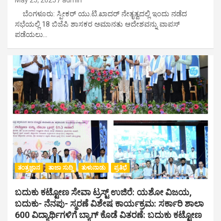
May 25, 2025
admin
ಬೆಂಗಳೂರು: ಸ್ಪೀಕರ್ ಯು.ಟಿ.ಖಾದರ್ ನೇತೃತ್ವದಲ್ಲಿ ಇಂದು ನಡೆದ
ಸಭೆಯಲ್ಲಿ 18 ಬಿಜೆಪಿ ಶಾಸಕರ ಅಮಾನತು ಆದೇಶವನ್ನು ವಾಪಸ್​​
ಪಡೆಯಲು…
ತಂತ್ರಜ್ಞಾನ
ತಾಜಾ ಸುದ್ದಿ
ತುಳುನಾಡು
ಪ್ರತಿಭೆ
ಬದುಕು ಕಟ್ಟೋಣ ಸೇವಾ ಟ್ರಸ್ಟ್ ಉಜಿರೆ: ಯಶೋ ವಿಜಯ,
ಬದುಕು- ನೆನಪು- ಸ್ಮರಣೆ ವಿಶೇಷ ಕಾರ್ಯಕ್ರಮ: ಸರ್ಕಾರಿ ಶಾಲಾ
600 ವಿದ್ಯಾರ್ಥಿಗಳಿಗೆ ಬ್ಯಾಗ್ ಕೊಡೆ ವಿತರಣೆ: ಬದುಕು ಕಟ್ಟೋಣ