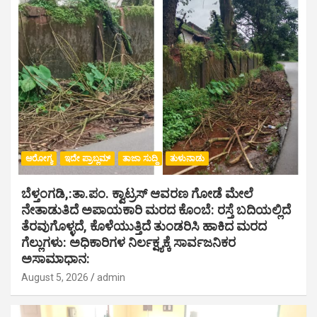
ಆರೋಗ್ಯ
ಇದೇ ಪ್ರಾಬ್ಲಮ್
ತಾಜಾ ಸುದ್ದಿ
ತುಳುನಾಡು
ಬೆಳ್ತಂಗಡಿ,:ತಾ.ಪಂ‌. ಕ್ವಾಟ್ರಸ್ ಆವರಣ ಗೋಡೆ ಮೇಲೆ
ನೇತಾಡುತಿದೆ ಅಪಾಯಕಾರಿ ಮರದ ಕೊಂಬೆ: ರಸ್ತೆ ಬದಿಯಲ್ಲಿದೆ
ತೆರವುಗೊಳ್ಳದೆ, ಕೊಳೆಯುತ್ತಿದೆ ತುಂಡರಿಸಿ ಹಾಕಿದ ಮರದ
ಗೆಲ್ಲುಗಳು: ಅಧಿಕಾರಿಗಳ ನಿರ್ಲಕ್ಷ್ಯಕ್ಕೆ ಸಾರ್ವಜನಿಕರ
ಅಸಾಮಾಧಾನ:
August 5, 2026
admin