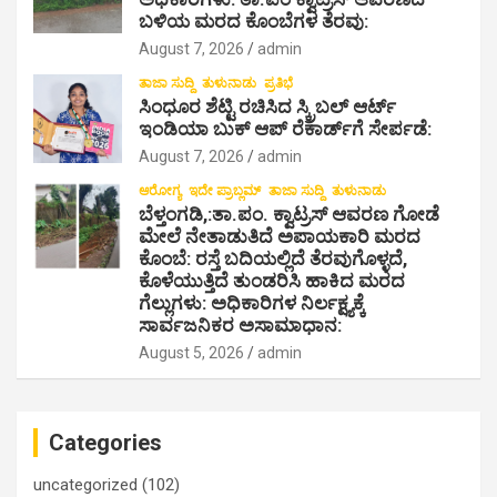
g
ಬಳಿಯ ಮರದ ಕೊಂಬೆಗಳ ತೆರವು:
August 7, 2026
admin
a
ತಾಜಾ ಸುದ್ದಿ
ತುಳುನಾಡು
ಪ್ರತಿಭೆ
t
ಸಿಂಧೂರ ಶೆಟ್ಟಿ ರಚಿಸಿದ ಸ್ಕ್ರಿಬಲ್ ಆರ್ಟ್
i
ಇಂಡಿಯಾ ಬುಕ್ ಆಪ್ ರೆಕಾರ್ಡ್‌ಗೆ ಸೇರ್ಪಡೆ:
August 7, 2026
admin
o
ಆರೋಗ್ಯ
ಇದೇ ಪ್ರಾಬ್ಲಮ್
ತಾಜಾ ಸುದ್ದಿ
ತುಳುನಾಡು
n
ಬೆಳ್ತಂಗಡಿ,:ತಾ.ಪಂ‌. ಕ್ವಾಟ್ರಸ್ ಆವರಣ ಗೋಡೆ
ಮೇಲೆ ನೇತಾಡುತಿದೆ ಅಪಾಯಕಾರಿ ಮರದ
ಕೊಂಬೆ: ರಸ್ತೆ ಬದಿಯಲ್ಲಿದೆ ತೆರವುಗೊಳ್ಳದೆ,
ಕೊಳೆಯುತ್ತಿದೆ ತುಂಡರಿಸಿ ಹಾಕಿದ ಮರದ
ಗೆಲ್ಲುಗಳು: ಅಧಿಕಾರಿಗಳ ನಿರ್ಲಕ್ಷ್ಯಕ್ಕೆ
ಸಾರ್ವಜನಿಕರ ಅಸಾಮಾಧಾನ:
August 5, 2026
admin
Categories
uncategorized
(102)