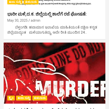
ತಾಜಾ ಸುದ್ದಿ
ತುಳುನಾಡು
ಭಾರೀ ಮಳೆ,ದ.ಕ. ಜಿಲ್ಲೆಯಲ್ಲಿ ಶಾಲೆಗೆ ರಜೆ ಘೋಷಣೆ:
May 30, 2025
admin
ಬೆಳ್ತಂಗಡಿ: ಹವಾಮಾನ ಇಲಾಖೆಯ ಮಾಹಿತಿಯಂತೆ ದಕ್ಷಿಣ ಕನ್ನಡ
ಜಿಲ್ಲೆಯಾದ್ಯಂತ ಮಳೆಯಾಗುತಿದ್ದು, ಅದೇ ರೀತಿ ಮುಂದಿನ 24…
ಕ್ರೈಂ
ತಾಜಾ ಸುದ್ದಿ
ತುಳುನಾಡು