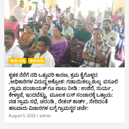
ತಾಜಾ ಸುದ್ದಿ
ತುಳುನಾಡು
ಕೃತಕ ನೆರೆಗೆ ನದಿ ಒತ್ತುವರಿ ಕಾರಣ, ಕ್ರಮ ಕೈಗೊಳ್ಳದ
,ಅಧಿಕಾರಿಗಳ ವಿರುದ್ದ ಆಕ್ರೋಶ: ಗಡಾಯಿಕಲ್ಲು ಶುಲ್ಕ ವಸೂಲಿ
,ಗ್ರಾಮ ಪಂಚಾಯತ್ ಗೂ ಪಾಲು ನೀಡಿ : ಉಜಿರೆ, ಸುರ್ಯ ,
ಕೇಳ್ತಾಜೆ, ಇಂದಬೆಟ್ಟು, ಮೂಲಕ ಬಸ್ ಸಂಚಾರಕ್ಕೆ ಒತ್ತಾಯ:
ನಡ ಗ್ರಾಮ ಸಭೆ, ಚರಂಡಿ , ರೇಶನ್ ಕಾರ್ಡ್ , ಸೇರಿದಂತೆ
ಹಲವಾರು ವಿಚಾರಗಳ ಬಗ್ಗೆ ಗ್ರಾಮಸ್ಥರ ಚರ್ಚೆ:
August 5, 2026
admin