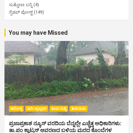
ಸುತ್ತೋಣ ಬನ್ನಿ
(4)
ಸ್ಪೆಷಲ್ ಪೋಸ್ಟ್
(149)
You may have Missed
ಆರೋಗ್ಯ
ಇದೇ ಪ್ರಾಬ್ಲಮ್
ತಾಜಾ ಸುದ್ದಿ
ತುಳುನಾಡು
ಪ್ರಜಾಪ್ರಕಾಶ ನ್ಯೂಸ್ ವರದಿಯ ಬೆನ್ನಲ್ಲೇ ಎಚ್ಚೆತ್ತ ಅಧಿಕಾರಿಗಳು:
ತಾ.ಪಂ ಕ್ವಾಟ್ರಸ್ ಆವರಣದ ಬಳಿಯ ಮರದ ಕೊಂಬೆಗಳ