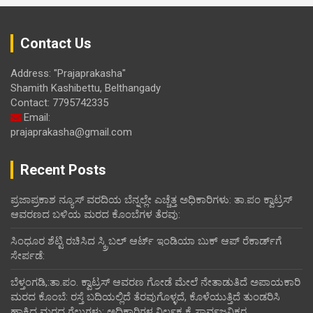
Contact Us
Address: "Prajaprakasha"
Shamith Kashibettu, Belthangady
Contact: 7795742335
Email:
prajaprakasha@gmail.com
Recent Posts
ಪ್ರಜಾಪ್ರಕಾಶ ನ್ಯೂಸ್ ವರದಿಯ ಬೆನ್ನಲ್ಲೇ ಎಚ್ಚೆತ್ತ ಅಧಿಕಾರಿಗಳು: ತಾ.ಪಂ ಕ್ವಾಟ್ರಸ್
ಆವರಣದ ಬಳಿಯ ಮರದ ಕೊಂಬೆಗಳ ತೆರವು:
ಸಿಂಧೂರ ಶೆಟ್ಟಿ ರಚಿಸಿದ ಸ್ಕ್ರಿಬಲ್ ಆರ್ಟ್ ಇಂಡಿಯಾ ಬುಕ್ ಆಪ್ ರೆಕಾರ್ಡ್‌ಗೆ
ಸೇರ್ಪಡೆ:
ಬೆಳ್ತಂಗಡಿ,:ತಾ.ಪಂ‌. ಕ್ವಾಟ್ರಸ್ ಆವರಣ ಗೋಡೆ ಮೇಲೆ ನೇತಾಡುತಿದೆ ಅಪಾಯಕಾರಿ
ಮರದ ಕೊಂಬೆ: ರಸ್ತೆ ಬದಿಯಲ್ಲಿದೆ ತೆರವುಗೊಳ್ಳದೆ, ಕೊಳೆಯುತ್ತಿದೆ ತುಂಡರಿಸಿ
ಹಾಕಿದ ಮರದ ಗೆಲ್ಲುಗಳು: ಅಧಿಕಾರಿಗಳ ನಿರ್ಲಕ್ಷ್ಯಕ್ಕೆ ಸಾರ್ವಜನಿಕರ