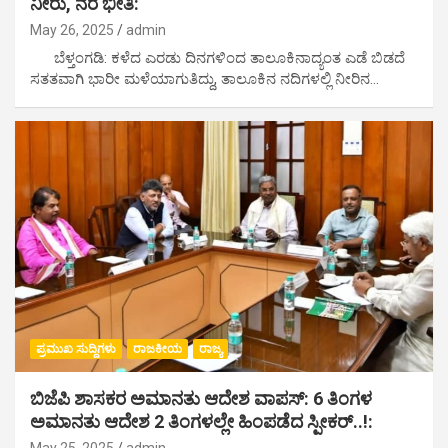
ನೀರು, ನೆರೆ ಭೀತಿ:
May 26, 2025
admin
ಬೆಳ್ತಂಗಡಿ: ಕಳೆದ ಎರಡು ದಿನಗಳಿಂದ ತಾಲೂಕಿನಾದ್ಯಂತ ಎಡೆ ಬಿಡದೆ
ಸತತವಾಗಿ ಭಾರೀ ಮಳೆಯಾಗುತಿದ್ದು, ತಾಲೂಕಿನ ನದಿಗಳಲ್ಲಿ ನೀರಿನ…
ಪ್ರಮುಖ ಸುದ್ದಿಗಳು
ರಾಜಕೀಯ
ರಾಜ್ಯ
ಬಿಜೆಪಿ ಶಾಸಕರ ಅಮಾನತು ಆದೇಶ ವಾಪಸ್: 6 ತಿಂಗಳ
ಅಮಾನತು ಆದೇಶ 2 ತಿಂಗಳಲ್ಲೇ ಹಿಂಪಡೆದ ಸ್ಪೀಕರ್..!: