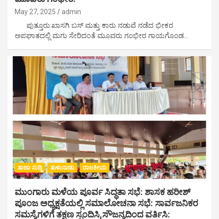
May 27, 2025
admin
ಪುತ್ತೂರು:ಖಾಸಗಿ ಬಸ್ ಮತ್ತು ಕಾರು ನಡುವೆ ನಡೆದ ಭೀಕರ
ಅಪಘಾತದಲ್ಲಿ ಮಗು ಸೇರಿದಂತೆ ಮೂವರು ಗಂಭೀರ ಗಾಯಗೊಂಡ…
ತಾಜಾ ಸುದ್ದಿ
ತುಳುನಾಡು
ರಾಜಕೀಯ
ಮುಂಗಾರು ಮಳೆಯ ಪೂರ್ವ ಸಿದ್ಧತಾ ಸಭೆ: ಶಾಸಕ ಹರೀಶ್
ಪೂಂಜ ಅಧ್ಯಕ್ಷತೆಯಲ್ಲಿ ಸಮಾಲೋಚನಾ ಸಭೆ: ಸಾರ್ವಜನಿಕರ
ಸಮಸ್ಯೆಗಳಿಗೆ ತಕ್ಷಣ ಸ್ಪಂದಿಸಿ,ಸೌಜನ್ಯದಿಂದ ವರ್ತಿಸಿ: