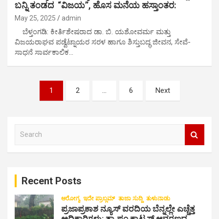
ಬನ್ನಿ ತಂಡದ “ವಿಜಯ”, ಹೊಸ ಮನೆಯ ಹಸ್ತಾಂತರ:
May 25, 2025
admin
ಬೆಳ್ತಂಗಡಿ: ಕೀರ್ತಿಶೇಷರಾದ ಡಾ. ಬಿ. ಯಶೋವರ್ಮ ಮತ್ತು
ವಿಜಯರಾಘವ ಪಡ್ವೆಟ್ನಾಯರ ಸರಳ ಹಾಗೂ ಶಿಸ್ತುಬದ್ಧ ಜೀವನ, ಸೇವೆ-
ಸಾಧನೆ ಸಾರ್ವಕಾಲಿಕ…
P
1
2
…
6
Next
o
s
S
t
e
s
a
r
n
c
a
Recent Posts
h
v
ಆರೋಗ್ಯ
ಇದೇ ಪ್ರಾಬ್ಲಮ್
ತಾಜಾ ಸುದ್ದಿ
ತುಳುನಾಡು
ಪ್ರಜಾಪ್ರಕಾಶ ನ್ಯೂಸ್ ವರದಿಯ ಬೆನ್ನಲ್ಲೇ ಎಚ್ಚೆತ್ತ
i
ಅಧಿಕಾರಿಗಳು: ತಾ.ಪಂ ಕ್ವಾಟ್ರಸ್ ಆವರಣದ