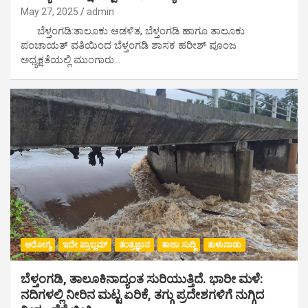
May 27, 2025
admin
ಬೆಳ್ತಂಗಡಿ:ತಾಲೂಕು ಆಡಳಿತ, ಬೆಳ್ತಂಗಡಿ ಹಾಗೂ ತಾಲೂಕು
ಪಂಚಾಯತ್ ವತಿಯಿಂದ ಬೆಳ್ತಂಗಡಿ ಶಾಸಕ ಹರೀಶ್ ಪೂಂಜ
ಅಧ್ಯಕ್ಷತೆಯಲ್ಲಿ ಮುಂಗಾರು…
ಆರೋಗ್ಯ
ಇದೇ ಪ್ರಾಬ್ಲಮ್
ತಂತ್ರಜ್ಞಾನ
ತಾಜಾ ಸುದ್ದಿ
ತುಳುನಾಡು
ಬೆಳ್ತಂಗಡಿ, ತಾಲೂಕಿನಾದ್ಯಂತ ಸುರಿಯುತ್ತಿದೆ. ಭಾರೀ ಮಳೆ:
ನದಿಗಳಲ್ಲಿ ನೀರಿನ ಮಟ್ಟ ಏರಿಕೆ, ತಗ್ಗು ಪ್ರದೇಶಗಳಿಗೆ ನುಗ್ಗಿದ