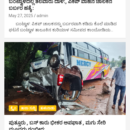
ಬಂಟ್ವಾಳದಲ್ಲಿ ತಲವಾರು ದಾಳಿ:, ಪಿಕಪ್ ವಾಹನ ಚಾಲಕನ‌
ಬರ್ಬರ ಹತ್ಯೆ :
May 27, 2025
admin
ಬಂಟ್ವಾಳ: ಪಿಕಪ್ ಚಾಲಕನನ್ನು ಬರ್ಬರವಾಗಿ ಕಡಿದು ಕೊಲೆ ಮಾಡಿದ
ಘಟನೆ ಬಂಟ್ವಾಳ ತಾಲೂಕಿನ ಕುರಿಯಾಳ ಸಮೀಪದ ಕಾಂಬೋಡಿಯ…
ಕ್ರೈಂ
ತಾಜಾ ಸುದ್ದಿ
ತುಳುನಾಡು
ಪುತ್ತೂರು , ಬಸ್ ಕಾರು ಭೀಕರ ಅಪಘಾತ , ಮಗು ಸೇರಿ
ಮೂವರು ಗಂಭೀರ: