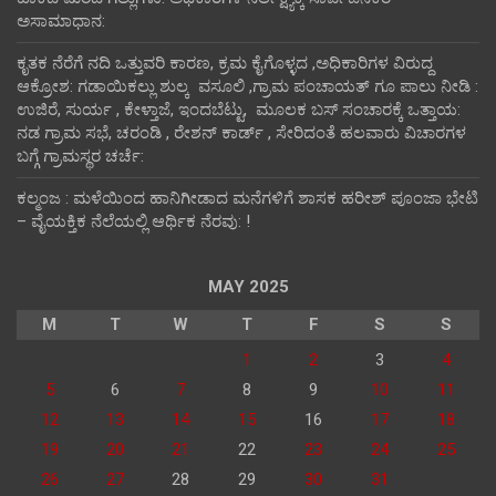
ಅಸಾಮಾಧಾನ:
ಕೃತಕ ನೆರೆಗೆ ನದಿ ಒತ್ತುವರಿ ಕಾರಣ, ಕ್ರಮ ಕೈಗೊಳ್ಳದ ,ಅಧಿಕಾರಿಗಳ ವಿರುದ್ದ
ಆಕ್ರೋಶ: ಗಡಾಯಿಕಲ್ಲು ಶುಲ್ಕ ವಸೂಲಿ ,ಗ್ರಾಮ ಪಂಚಾಯತ್ ಗೂ ಪಾಲು ನೀಡಿ :
ಉಜಿರೆ, ಸುರ್ಯ , ಕೇಳ್ತಾಜೆ, ಇಂದಬೆಟ್ಟು, ಮೂಲಕ ಬಸ್ ಸಂಚಾರಕ್ಕೆ ಒತ್ತಾಯ:
ನಡ ಗ್ರಾಮ ಸಭೆ, ಚರಂಡಿ , ರೇಶನ್ ಕಾರ್ಡ್ , ಸೇರಿದಂತೆ ಹಲವಾರು ವಿಚಾರಗಳ
ಬಗ್ಗೆ ಗ್ರಾಮಸ್ಥರ ಚರ್ಚೆ:
ಕಲ್ಮಂಜ : ಮಳೆಯಿಂದ ಹಾನಿಗೀಡಾದ ಮನೆಗಳಿಗೆ ಶಾಸಕ ಹರೀಶ್ ಪೂಂಜಾ ಭೇಟಿ
– ವೈಯಕ್ತಿಕ ನೆಲೆಯಲ್ಲಿ ಆರ್ಥಿಕ‌ ನೆರವು: !
MAY 2025
M
T
W
T
F
S
S
1
2
3
4
5
6
7
8
9
10
11
12
13
14
15
16
17
18
19
20
21
22
23
24
25
26
27
28
29
30
31