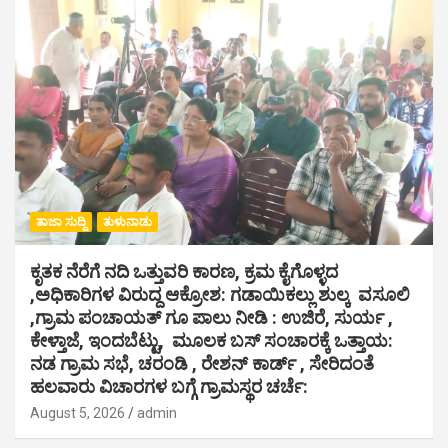
ತಾಜಾ ಸುದ್ದಿ
ತುಳುನಾಡು
ಕೃತಕ ನೆರೆಗೆ ನದಿ ಒತ್ತುವರಿ ಕಾರಣ, ಕ್ರಮ ಕೈಗೊಳ್ಳದ
,ಅಧಿಕಾರಿಗಳ ವಿರುದ್ದ ಆಕ್ರೋಶ: ಗಡಾಯಿಕಲ್ಲು ಶುಲ್ಕ ವಸೂಲಿ
,ಗ್ರಾಮ ಪಂಚಾಯತ್ ಗೂ ಪಾಲು ನೀಡಿ : ಉಜಿರೆ, ಸುರ್ಯ ,
ಕೇಳ್ತಾಜೆ, ಇಂದಬೆಟ್ಟು, ಮೂಲಕ ಬಸ್ ಸಂಚಾರಕ್ಕೆ ಒತ್ತಾಯ:
ನಡ ಗ್ರಾಮ ಸಭೆ, ಚರಂಡಿ , ರೇಶನ್ ಕಾರ್ಡ್ , ಸೇರಿದಂತೆ
ಹಲವಾರು ವಿಚಾರಗಳ ಬಗ್ಗೆ ಗ್ರಾಮಸ್ಥರ ಚರ್ಚೆ:
August 5, 2026
admin