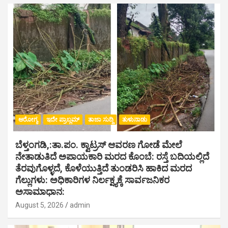
ಆರೋಗ್ಯ
ಇದೇ ಪ್ರಾಬ್ಲಮ್
ತಾಜಾ ಸುದ್ದಿ
ತುಳುನಾಡು
ಬೆಳ್ತಂಗಡಿ,:ತಾ.ಪಂ‌. ಕ್ವಾಟ್ರಸ್ ಆವರಣ ಗೋಡೆ ಮೇಲೆ
ನೇತಾಡುತಿದೆ ಅಪಾಯಕಾರಿ ಮರದ ಕೊಂಬೆ: ರಸ್ತೆ ಬದಿಯಲ್ಲಿದೆ
ತೆರವುಗೊಳ್ಳದೆ, ಕೊಳೆಯುತ್ತಿದೆ ತುಂಡರಿಸಿ ಹಾಕಿದ ಮರದ
ಗೆಲ್ಲುಗಳು: ಅಧಿಕಾರಿಗಳ ನಿರ್ಲಕ್ಷ್ಯಕ್ಕೆ ಸಾರ್ವಜನಿಕರ
ಅಸಾಮಾಧಾನ:
August 5, 2026
admin