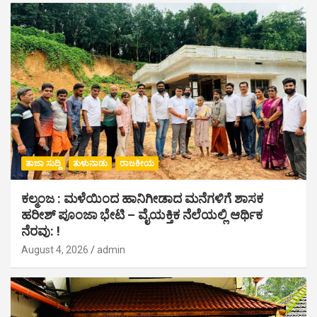
ತಾಜಾ ಸುದ್ದಿ
ತುಳುನಾಡು
ರಾಜಕೀಯ
ಕಲ್ಮಂಜ : ಮಳೆಯಿಂದ ಹಾನಿಗೀಡಾದ ಮನೆಗಳಿಗೆ ಶಾಸಕ
ಹರೀಶ್ ಪೂಂಜಾ ಭೇಟಿ – ವೈಯಕ್ತಿಕ ನೆಲೆಯಲ್ಲಿ ಆರ್ಥಿಕ‌
ನೆರವು: !
August 4, 2026
admin