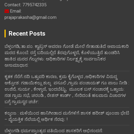
Contact: 7795742335
Email:
prajaprakasha@gmail.com
Recent Posts
ಬೆಳ್ತಂಗಡಿ,:ತಾ.ಪಂ‌. ಕ್ವಾಟ್ರಸ್ ಆವರಣ ಗೋಡೆ ಮೇಲೆ ನೇತಾಡುತಿದೆ ಅಪಾಯಕಾರಿ
ಮರದ ಕೊಂಬೆ: ರಸ್ತೆ ಬದಿಯಲ್ಲಿದೆ ತೆರವುಗೊಳ್ಳದೆ, ಕೊಳೆಯುತ್ತಿದೆ ತುಂಡರಿಸಿ
ಹಾಕಿದ ಮರದ ಗೆಲ್ಲುಗಳು: ಅಧಿಕಾರಿಗಳ ನಿರ್ಲಕ್ಷ್ಯಕ್ಕೆ ಸಾರ್ವಜನಿಕರ
ಅಸಾಮಾಧಾನ:
ಕೃತಕ ನೆರೆಗೆ ನದಿ ಒತ್ತುವರಿ ಕಾರಣ, ಕ್ರಮ ಕೈಗೊಳ್ಳದ ,ಅಧಿಕಾರಿಗಳ ವಿರುದ್ದ
ಆಕ್ರೋಶ: ಗಡಾಯಿಕಲ್ಲು ಶುಲ್ಕ ವಸೂಲಿ ,ಗ್ರಾಮ ಪಂಚಾಯತ್ ಗೂ ಪಾಲು ನೀಡಿ :
ಉಜಿರೆ, ಸುರ್ಯ , ಕೇಳ್ತಾಜೆ, ಇಂದಬೆಟ್ಟು, ಮೂಲಕ ಬಸ್ ಸಂಚಾರಕ್ಕೆ ಒತ್ತಾಯ:
ನಡ ಗ್ರಾಮ ಸಭೆ, ಚರಂಡಿ , ರೇಶನ್ ಕಾರ್ಡ್ , ಸೇರಿದಂತೆ ಹಲವಾರು ವಿಚಾರಗಳ
ಬಗ್ಗೆ ಗ್ರಾಮಸ್ಥರ ಚರ್ಚೆ:
ಕಲ್ಮಂಜ : ಮಳೆಯಿಂದ ಹಾನಿಗೀಡಾದ ಮನೆಗಳಿಗೆ ಶಾಸಕ ಹರೀಶ್ ಪೂಂಜಾ ಭೇಟಿ
– ವೈಯಕ್ತಿಕ ನೆಲೆಯಲ್ಲಿ ಆರ್ಥಿಕ‌ ನೆರವು: !
ಬೆಳ್ತಂಗಡಿ ಧರ್ಮಪ್ರಾಂತ್ಯದ ವತಿಯಿಂದ ಶಾಸಕರಿಗೆ ಅಭಿನಂದನೆ: