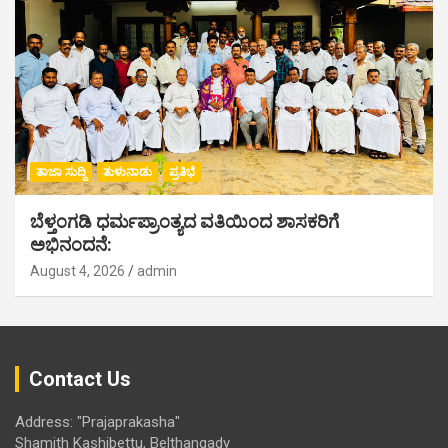
ತಾಜಾ ಸುದ್ದಿ
ತುಳುನಾಡು
ಪ್ರತಿಭೆ
ಬೆಳ್ತಂಗಡಿ ಧರ್ಮಪ್ರಾಂತ್ಯದ ವತಿಯಿಂದ ಶಾಸಕರಿಗೆ
ಅಭಿನಂದನೆ:
August 4, 2026
admin
Contact Us
Address: "Prajaprakasha"
Shamith Kashibettu, Belthangady