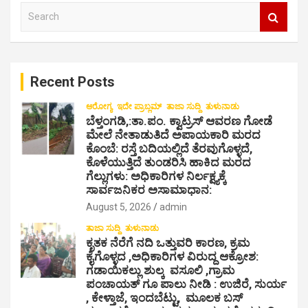
S
v
e
i
a
r
g
c
a
Recent Posts
h
t
ಆರೋಗ್ಯ
ಇದೇ ಪ್ರಾಬ್ಲಮ್
ತಾಜಾ ಸುದ್ದಿ
ತುಳುನಾಡು
ಬೆಳ್ತಂಗಡಿ,:ತಾ.ಪಂ‌. ಕ್ವಾಟ್ರಸ್ ಆವರಣ ಗೋಡೆ
i
ಮೇಲೆ ನೇತಾಡುತಿದೆ ಅಪಾಯಕಾರಿ ಮರದ
o
ಕೊಂಬೆ: ರಸ್ತೆ ಬದಿಯಲ್ಲಿದೆ ತೆರವುಗೊಳ್ಳದೆ,
ಕೊಳೆಯುತ್ತಿದೆ ತುಂಡರಿಸಿ ಹಾಕಿದ ಮರದ
n
ಗೆಲ್ಲುಗಳು: ಅಧಿಕಾರಿಗಳ ನಿರ್ಲಕ್ಷ್ಯಕ್ಕೆ
ಸಾರ್ವಜನಿಕರ ಅಸಾಮಾಧಾನ:
August 5, 2026
admin
ತಾಜಾ ಸುದ್ದಿ
ತುಳುನಾಡು
ಕೃತಕ ನೆರೆಗೆ ನದಿ ಒತ್ತುವರಿ ಕಾರಣ, ಕ್ರಮ
ಕೈಗೊಳ್ಳದ ,ಅಧಿಕಾರಿಗಳ ವಿರುದ್ದ ಆಕ್ರೋಶ:
ಗಡಾಯಿಕಲ್ಲು ಶುಲ್ಕ ವಸೂಲಿ ,ಗ್ರಾಮ
ಪಂಚಾಯತ್ ಗೂ ಪಾಲು ನೀಡಿ : ಉಜಿರೆ, ಸುರ್ಯ
, ಕೇಳ್ತಾಜೆ, ಇಂದಬೆಟ್ಟು, ಮೂಲಕ ಬಸ್