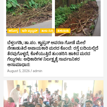
ಆರೋಗ್ಯ
ಇದೇ ಪ್ರಾಬ್ಲಮ್
ತಾಜಾ ಸುದ್ದಿ
ತುಳುನಾಡು
ಬೆಳ್ತಂಗಡಿ,:ತಾ.ಪಂ‌. ಕ್ವಾಟ್ರಸ್ ಆವರಣ ಗೋಡೆ ಮೇಲೆ
ನೇತಾಡುತಿದೆ ಅಪಾಯಕಾರಿ ಮರದ ಕೊಂಬೆ: ರಸ್ತೆ ಬದಿಯಲ್ಲಿದೆ
ತೆರವುಗೊಳ್ಳದೆ, ಕೊಳೆಯುತ್ತಿದೆ ತುಂಡರಿಸಿ ಹಾಕಿದ ಮರದ
ಗೆಲ್ಲುಗಳು: ಅಧಿಕಾರಿಗಳ ನಿರ್ಲಕ್ಷ್ಯಕ್ಕೆ ಸಾರ್ವಜನಿಕರ
ಅಸಾಮಾಧಾನ:
August 5, 2026
admin