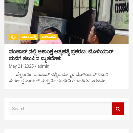
ಕ್ರೈಂ
ತಾಜಾ ಸುದ್ದಿ
ತುಳುನಾಡು
ಪಂಜಾಬ್‌ ನಲ್ಲಿ ಆಕಾಂಕ್ಷ ಆತ್ಮಹತ್ಯೆ ಪ್ರಕರಣ: ಬೊಳಿಯಾರ್
ಮನೆಗೆ ತಲುಪಿದ ಮೃತದೇಹ:
May 21, 2025
admin
ಬೆಳ್ತಂಗಡಿ : ಪಂಜಾಬ್ ನಲ್ಲಿ ಧರ್ಮಸ್ಥಳ ಬೊಳಿಯಾರ್ ನಿವಾಸಿ
ಸುರೇಂದ್ರ ನಾಯರ್ ಮತ್ತು ಸಿಂಧೂದೇವಿ ದಂಪತಿಗಳ ಎರಡನೇ…
S
e
a
r
c