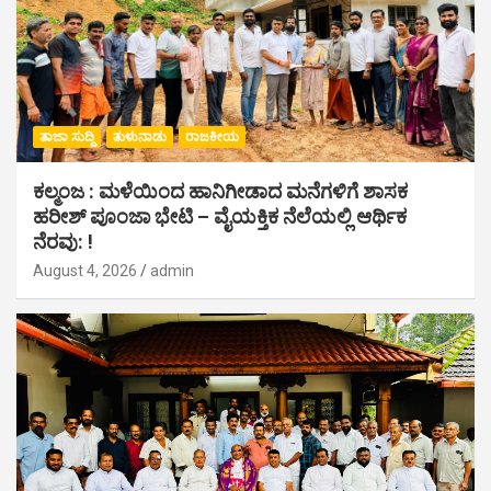
ತಾಜಾ ಸುದ್ದಿ
ತುಳುನಾಡು
ರಾಜಕೀಯ
ಕಲ್ಮಂಜ : ಮಳೆಯಿಂದ ಹಾನಿಗೀಡಾದ ಮನೆಗಳಿಗೆ ಶಾಸಕ
ಹರೀಶ್ ಪೂಂಜಾ ಭೇಟಿ – ವೈಯಕ್ತಿಕ ನೆಲೆಯಲ್ಲಿ ಆರ್ಥಿಕ‌
ನೆರವು: !
August 4, 2026
admin