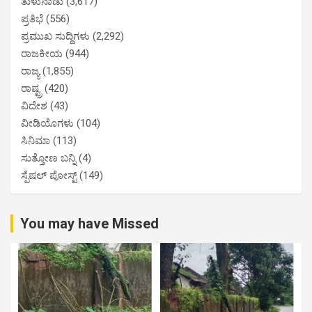
ತುಳುನಾಡು
(3,617)
ಪ್ರತಿಭೆ
(556)
ಪ್ರಮುಖ ಸುದ್ದಿಗಳು
(2,292)
ರಾಜಕೀಯ
(944)
ರಾಜ್ಯ
(1,855)
ರಾಷ್ಟ್ರ
(420)
ವಿದೇಶ
(43)
ವೀಡಿಯೊಗಳು
(104)
ಸಿನಿಮಾ
(113)
ಸುತ್ತೋಣ ಬನ್ನಿ
(4)
ಸ್ಪೆಷಲ್ ಪೋಸ್ಟ್
(149)
You may have Missed