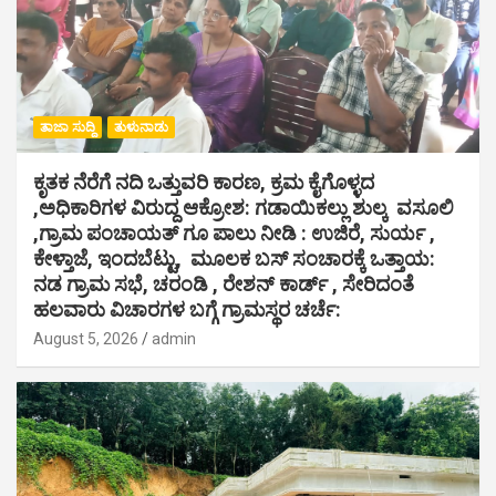
ತಾಜಾ ಸುದ್ದಿ
ತುಳುನಾಡು
ಕೃತಕ ನೆರೆಗೆ ನದಿ ಒತ್ತುವರಿ ಕಾರಣ, ಕ್ರಮ ಕೈಗೊಳ್ಳದ
,ಅಧಿಕಾರಿಗಳ ವಿರುದ್ದ ಆಕ್ರೋಶ: ಗಡಾಯಿಕಲ್ಲು ಶುಲ್ಕ ವಸೂಲಿ
,ಗ್ರಾಮ ಪಂಚಾಯತ್ ಗೂ ಪಾಲು ನೀಡಿ : ಉಜಿರೆ, ಸುರ್ಯ ,
ಕೇಳ್ತಾಜೆ, ಇಂದಬೆಟ್ಟು, ಮೂಲಕ ಬಸ್ ಸಂಚಾರಕ್ಕೆ ಒತ್ತಾಯ:
ನಡ ಗ್ರಾಮ ಸಭೆ, ಚರಂಡಿ , ರೇಶನ್ ಕಾರ್ಡ್ , ಸೇರಿದಂತೆ
ಹಲವಾರು ವಿಚಾರಗಳ ಬಗ್ಗೆ ಗ್ರಾಮಸ್ಥರ ಚರ್ಚೆ:
August 5, 2026
admin