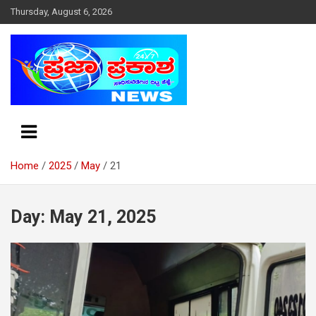
S
Thursday, August 6, 2026
k
i
p
t
o
c
o
n
t
e
Home
2025
May
21
n
t
Day: May 21, 2025