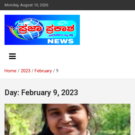
S
Monday, August 10, 2026
k
i
p
t
o
c
o
n
t
e
Home
2023
February
9
n
t
Day: February 9, 2023