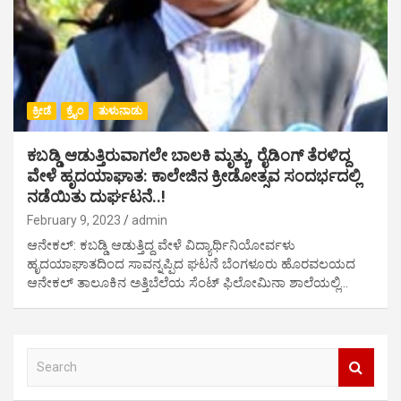
ಕ್ರೀಡೆ
ಕ್ರೈಂ
ತುಳುನಾಡು
ಕಬಡ್ಡಿ ಆಡುತ್ತಿರುವಾಗಲೇ ಬಾಲಕಿ ಮೃತ್ಯು, ರೈಡಿಂಗ್ ತೆರಳಿದ್ದ
ವೇಳೆ ಹೃದಯಾಘಾತ: ಕಾಲೇಜಿನ ಕ್ರೀಡೋತ್ಸವ ಸಂದರ್ಭದಲ್ಲಿ
ನಡೆಯಿತು ದುರ್ಘಟನೆ..!
February 9, 2023
admin
ಆನೇಕಲ್: ಕಬಡ್ಡಿ ಆಡುತ್ತಿದ್ದ ವೇಳೆ ವಿದ್ಯಾರ್ಥಿನಿಯೋರ್ವಳು
ಹೃದಯಾಘಾತದಿಂದ ಸಾವನ್ನಪ್ಪಿದ ಘಟನೆ ಬೆಂಗಳೂರು ಹೊರವಲಯದ
ಆನೇಕಲ್ ತಾಲೂಕಿನ ಅತ್ತಿಬೆಲೆಯ ಸೆಂಟ್ ಫಿಲೋಮಿನಾ ಶಾಲೆಯಲ್ಲಿ…
S
e
a