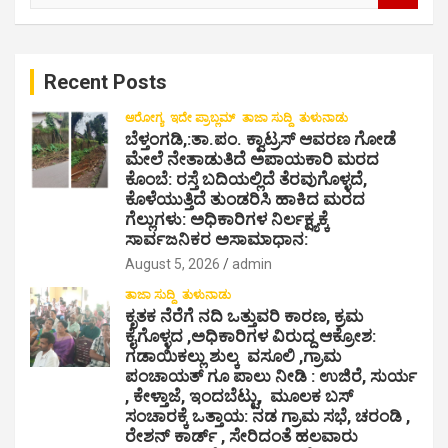
a
r
c
Recent Posts
h
ಆರೋಗ್ಯ
ಇದೇ ಪ್ರಾಬ್ಲಮ್
ತಾಜಾ ಸುದ್ದಿ
ತುಳುನಾಡು
ಬೆಳ್ತಂಗಡಿ,:ತಾ.ಪಂ‌. ಕ್ವಾಟ್ರಸ್ ಆವರಣ ಗೋಡೆ
ಮೇಲೆ ನೇತಾಡುತಿದೆ ಅಪಾಯಕಾರಿ ಮರದ
ಕೊಂಬೆ: ರಸ್ತೆ ಬದಿಯಲ್ಲಿದೆ ತೆರವುಗೊಳ್ಳದೆ,
ಕೊಳೆಯುತ್ತಿದೆ ತುಂಡರಿಸಿ ಹಾಕಿದ ಮರದ
ಗೆಲ್ಲುಗಳು: ಅಧಿಕಾರಿಗಳ ನಿರ್ಲಕ್ಷ್ಯಕ್ಕೆ
ಸಾರ್ವಜನಿಕರ ಅಸಾಮಾಧಾನ:
August 5, 2026
admin
ತಾಜಾ ಸುದ್ದಿ
ತುಳುನಾಡು
ಕೃತಕ ನೆರೆಗೆ ನದಿ ಒತ್ತುವರಿ ಕಾರಣ, ಕ್ರಮ
ಕೈಗೊಳ್ಳದ ,ಅಧಿಕಾರಿಗಳ ವಿರುದ್ದ ಆಕ್ರೋಶ:
ಗಡಾಯಿಕಲ್ಲು ಶುಲ್ಕ ವಸೂಲಿ ,ಗ್ರಾಮ
ಪಂಚಾಯತ್ ಗೂ ಪಾಲು ನೀಡಿ : ಉಜಿರೆ, ಸುರ್ಯ
, ಕೇಳ್ತಾಜೆ, ಇಂದಬೆಟ್ಟು, ಮೂಲಕ ಬಸ್
ಸಂಚಾರಕ್ಕೆ ಒತ್ತಾಯ: ನಡ ಗ್ರಾಮ ಸಭೆ, ಚರಂಡಿ ,
ರೇಶನ್ ಕಾರ್ಡ್ , ಸೇರಿದಂತೆ ಹಲವಾರು