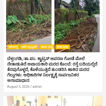
ಆರೋಗ್ಯ
ಇದೇ ಪ್ರಾಬ್ಲಮ್
ತಾಜಾ ಸುದ್ದಿ
ತುಳುನಾಡು
ಬೆಳ್ತಂಗಡಿ,:ತಾ.ಪಂ‌. ಕ್ವಾಟ್ರಸ್ ಆವರಣ ಗೋಡೆ ಮೇಲೆ
ನೇತಾಡುತಿದೆ ಅಪಾಯಕಾರಿ ಮರದ ಕೊಂಬೆ: ರಸ್ತೆ ಬದಿಯಲ್ಲಿದೆ
ತೆರವುಗೊಳ್ಳದೆ, ಕೊಳೆಯುತ್ತಿದೆ ತುಂಡರಿಸಿ ಹಾಕಿದ ಮರದ
ಗೆಲ್ಲುಗಳು: ಅಧಿಕಾರಿಗಳ ನಿರ್ಲಕ್ಷ್ಯಕ್ಕೆ ಸಾರ್ವಜನಿಕರ
ಅಸಾಮಾಧಾನ:
August 5, 2026
admin