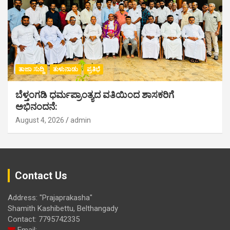
ತಾಜಾ ಸುದ್ದಿ
ತುಳುನಾಡು
ಪ್ರತಿಭೆ
ಬೆಳ್ತಂಗಡಿ ಧರ್ಮಪ್ರಾಂತ್ಯದ ವತಿಯಿಂದ ಶಾಸಕರಿಗೆ
ಅಭಿನಂದನೆ:
August 4, 2026
admin
Contact Us
Address: "Prajaprakasha"
Shamith Kashibettu, Belthangady
Contact: 7795742335
Email: