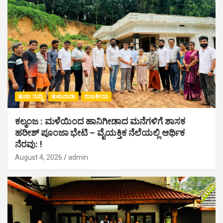
ತಾಜಾ ಸುದ್ದಿ
ತುಳುನಾಡು
ರಾಜಕೀಯ
ಕಲ್ಮಂಜ : ಮಳೆಯಿಂದ ಹಾನಿಗೀಡಾದ ಮನೆಗಳಿಗೆ ಶಾಸಕ
ಹರೀಶ್ ಪೂಂಜಾ ಭೇಟಿ – ವೈಯಕ್ತಿಕ ನೆಲೆಯಲ್ಲಿ ಆರ್ಥಿಕ‌
ನೆರವು: !
August 4, 2026
admin