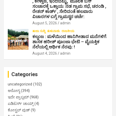
, ಕೇಳ್ತಾಜೆ, ಇಂದಬೆಟ್ಟು, ಮೂಲಕ ಬಸ್
ಸಂಚಾರಕ್ಕೆ ಒತ್ತಾಯ: ನಡ ಗ್ರಾಮ ಸಭೆ, ಚರಂಡಿ ,
ರೇಶನ್ ಕಾರ್ಡ್ , ಸೇರಿದಂತೆ ಹಲವಾರು
ವಿಚಾರಗಳ ಬಗ್ಗೆ ಗ್ರಾಮಸ್ಥರ ಚರ್ಚೆ:
August 5, 2026
admin
ತಾಜಾ ಸುದ್ದಿ
ತುಳುನಾಡು
ರಾಜಕೀಯ
ಕಲ್ಮಂಜ : ಮಳೆಯಿಂದ ಹಾನಿಗೀಡಾದ ಮನೆಗಳಿಗೆ
ಶಾಸಕ ಹರೀಶ್ ಪೂಂಜಾ ಭೇಟಿ – ವೈಯಕ್ತಿಕ
ನೆಲೆಯಲ್ಲಿ ಆರ್ಥಿಕ‌ ನೆರವು: !
August 4, 2026
admin
Categories
uncategorized
(102)
ಆರೋಗ್ಯ
(394)
ಇದೇ ಪ್ರಾಬ್ಲಮ್
(968)
ಎಡಿಟರ್ಸ್ ಚಾಯ್ಸ್
(4)
ಕೋಸ್ಟಲ್ ವುಡ್
(9)