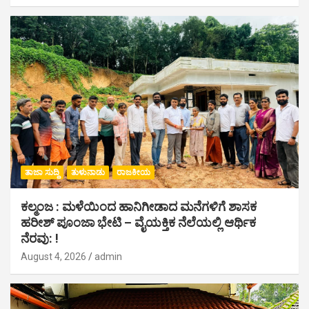
ತಾಜಾ ಸುದ್ದಿ
ತುಳುನಾಡು
ರಾಜಕೀಯ
ಕಲ್ಮಂಜ : ಮಳೆಯಿಂದ ಹಾನಿಗೀಡಾದ ಮನೆಗಳಿಗೆ ಶಾಸಕ
ಹರೀಶ್ ಪೂಂಜಾ ಭೇಟಿ – ವೈಯಕ್ತಿಕ ನೆಲೆಯಲ್ಲಿ ಆರ್ಥಿಕ‌
ನೆರವು: !
August 4, 2026
admin