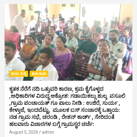
ತಾಜಾ ಸುದ್ದಿ
ತುಳುನಾಡು
ಕೃತಕ ನೆರೆಗೆ ನದಿ ಒತ್ತುವರಿ ಕಾರಣ, ಕ್ರಮ ಕೈಗೊಳ್ಳದ
,ಅಧಿಕಾರಿಗಳ ವಿರುದ್ದ ಆಕ್ರೋಶ: ಗಡಾಯಿಕಲ್ಲು ಶುಲ್ಕ ವಸೂಲಿ
,ಗ್ರಾಮ ಪಂಚಾಯತ್ ಗೂ ಪಾಲು ನೀಡಿ : ಉಜಿರೆ, ಸುರ್ಯ ,
ಕೇಳ್ತಾಜೆ, ಇಂದಬೆಟ್ಟು, ಮೂಲಕ ಬಸ್ ಸಂಚಾರಕ್ಕೆ ಒತ್ತಾಯ:
ನಡ ಗ್ರಾಮ ಸಭೆ, ಚರಂಡಿ , ರೇಶನ್ ಕಾರ್ಡ್ , ಸೇರಿದಂತೆ
ಹಲವಾರು ವಿಚಾರಗಳ ಬಗ್ಗೆ ಗ್ರಾಮಸ್ಥರ ಚರ್ಚೆ:
August 5, 2026
admin