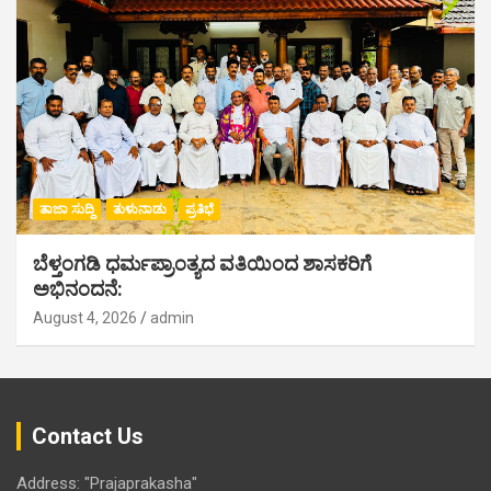
ತಾಜಾ ಸುದ್ದಿ
ತುಳುನಾಡು
ಪ್ರತಿಭೆ
ಬೆಳ್ತಂಗಡಿ ಧರ್ಮಪ್ರಾಂತ್ಯದ ವತಿಯಿಂದ ಶಾಸಕರಿಗೆ
ಅಭಿನಂದನೆ:
August 4, 2026
admin
Contact Us
Address: "Prajaprakasha"