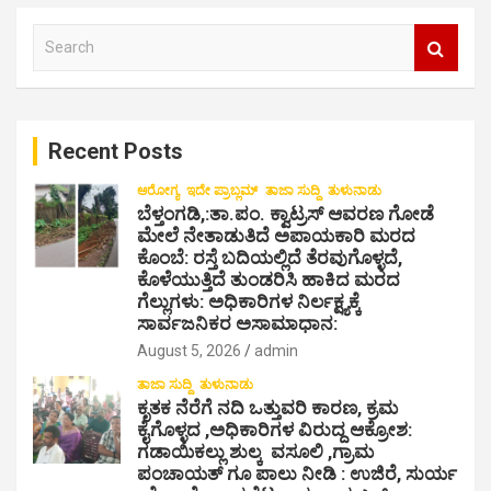
i
S
g
e
a
a
r
t
c
i
Recent Posts
h
o
ಆರೋಗ್ಯ
ಇದೇ ಪ್ರಾಬ್ಲಮ್
ತಾಜಾ ಸುದ್ದಿ
ತುಳುನಾಡು
ಬೆಳ್ತಂಗಡಿ,:ತಾ.ಪಂ‌. ಕ್ವಾಟ್ರಸ್ ಆವರಣ ಗೋಡೆ
n
ಮೇಲೆ ನೇತಾಡುತಿದೆ ಅಪಾಯಕಾರಿ ಮರದ
ಕೊಂಬೆ: ರಸ್ತೆ ಬದಿಯಲ್ಲಿದೆ ತೆರವುಗೊಳ್ಳದೆ,
ಕೊಳೆಯುತ್ತಿದೆ ತುಂಡರಿಸಿ ಹಾಕಿದ ಮರದ
ಗೆಲ್ಲುಗಳು: ಅಧಿಕಾರಿಗಳ ನಿರ್ಲಕ್ಷ್ಯಕ್ಕೆ
ಸಾರ್ವಜನಿಕರ ಅಸಾಮಾಧಾನ:
August 5, 2026
admin
ತಾಜಾ ಸುದ್ದಿ
ತುಳುನಾಡು
ಕೃತಕ ನೆರೆಗೆ ನದಿ ಒತ್ತುವರಿ ಕಾರಣ, ಕ್ರಮ
ಕೈಗೊಳ್ಳದ ,ಅಧಿಕಾರಿಗಳ ವಿರುದ್ದ ಆಕ್ರೋಶ:
ಗಡಾಯಿಕಲ್ಲು ಶುಲ್ಕ ವಸೂಲಿ ,ಗ್ರಾಮ
ಪಂಚಾಯತ್ ಗೂ ಪಾಲು ನೀಡಿ : ಉಜಿರೆ, ಸುರ್ಯ