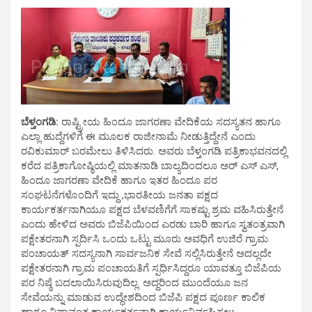
ಬೆಳ್ತಂಗಡಿ:
ರಾಷ್ಟ್ರೀಯ ಹಿಂದೂ ಜಾಗರಣಾ ವೇದಿಕೆಯ ಸದಸ್ಯತನ ಹಾಗೂ
ಎಲ್ಲಾ ಹುದ್ದೆಗಳಿಗೆ ಈ ಮೂಲಕ ರಾಜೀನಾಮೆ ನೀಡುತ್ತಿದ್ದೇನೆ ಎಂದು
ರವಿಕುಮಾರ್ ಬರಮೇಲು ತಿಳಿಸಿದರು. ಅವರು ಬೆಳ್ತಂಗಡಿ ಪತ್ರಿಕಾಭವನದಲ್ಲಿ
ಕರೆದ ಪತ್ರಿಕಾಗೋಷ್ಠಿಯಲ್ಲಿ ಮಾತನಾಡಿ ಬಾಲ್ಯದಿಂದಲೂ ಅರ್ ಎಸ್ ಎಸ್,
ಹಿಂದೂ ಜಾಗರಣಾ ವೇದಿಕೆ ಹಾಗೂ ಇತರ ಹಿಂದೂ ಪರ
ಸಂಘಟನೆಗಳೊಂದಿಗೆ ಇದ್ದು ,ಭಾರತೀಯ ಜನತಾ ಪಕ್ಷದ
ಕಾರ್ಯಕರ್ತನಾಗಿಯೂ ಪಕ್ಷದ ಬೆಳವಣಿಗೆಗೆ ಸಾಕಷ್ಟು ಶ್ರಮ ವಹಿಸಿರುತ್ತೇನೆ
ಎಂದು ಹೇಳಿದ ಅವರು ಬಿಜೆಪಿಯಿಂದ ಎರಡು ಬಾರಿ ಹಾಗೂ ಸ್ವತಂತ್ರವಾಗಿ
ಪಕ್ಷೇತರನಾಗಿ ಸ್ಪರ್ದಿಸಿ ಒಂದು ಒಟ್ಟು ಮೂರು ಅವಧಿಗೆ ಉಜಿರೆ ಗ್ರಾಮ
ಪಂಚಾಯತ್ ಸದಸ್ಯನಾಗಿ ಸಾರ್ವಜನಿಕ ಸೇವೆ ಸಲ್ಲಿಸಿರುತ್ತೇನೆ ಅದಲ್ಲದೇ
ಪಕ್ಷೇತರನಾಗಿ ಗ್ರಾಮ ಪಂಚಾಯತಿಗೆ ಸ್ಪರ್ಧಿಸಿದ್ದರೂ ಯಾವತ್ತೂ ಬಿಜೆಪಿಯ
ಪರ ನಿಷ್ಠೆ ಬದಲಾಯಿಸಿರುವುದಿಲ್ಲ. ಅದ್ದರಿಂದ ಮುಂದೆಯೂ ಜನ
ಸೇವೆಯನ್ನು ಮಾಡುವ ಉದ್ಧೇಶದಿಂದ ಬಿಜೆಪಿ ಪಕ್ಷದ ಪೂರ್ಣ ಕಾಲಿಕ