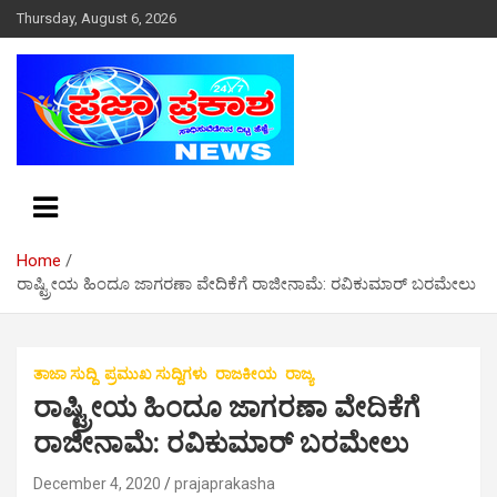
S
Thursday, August 6, 2026
k
i
p
t
o
c
o
n
t
e
Home
n
ರಾಷ್ಟ್ರೀಯ ಹಿಂದೂ ಜಾಗರಣಾ ವೇದಿಕೆಗೆ ರಾಜೀನಾಮೆ: ರವಿಕುಮಾರ್ ಬರಮೇಲು
t
ತಾಜಾ ಸುದ್ದಿ
ಪ್ರಮುಖ ಸುದ್ದಿಗಳು
ರಾಜಕೀಯ
ರಾಜ್ಯ
ರಾಷ್ಟ್ರೀಯ ಹಿಂದೂ ಜಾಗರಣಾ ವೇದಿಕೆಗೆ
ರಾಜೀನಾಮೆ: ರವಿಕುಮಾರ್ ಬರಮೇಲು
December 4, 2020
prajaprakasha