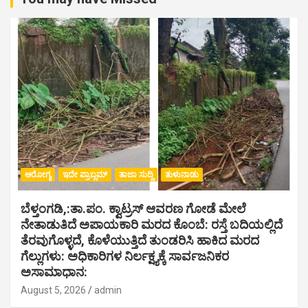
ಆರೋಗ್ಯ
ಇದೇ ಪ್ರಾಬ್ಲಮ್
ತಾಜಾ ಸುದ್ದಿ
ತುಳುನಾಡು
ಬೆಳ್ತಂಗಡಿ,:ತಾ.ಪಂ‌. ಕ್ವಾಟ್ರಸ್ ಆವರಣ ಗೋಡೆ ಮೇಲೆ
ನೇತಾಡುತಿದೆ ಅಪಾಯಕಾರಿ ಮರದ ಕೊಂಬೆ: ರಸ್ತೆ ಬದಿಯಲ್ಲಿದೆ
ತೆರವುಗೊಳ್ಳದೆ, ಕೊಳೆಯುತ್ತಿದೆ ತುಂಡರಿಸಿ ಹಾಕಿದ ಮರದ
ಗೆಲ್ಲುಗಳು: ಅಧಿಕಾರಿಗಳ ನಿರ್ಲಕ್ಷ್ಯಕ್ಕೆ ಸಾರ್ವಜನಿಕರ
ಅಸಾಮಾಧಾನ:
August 5, 2026
admin