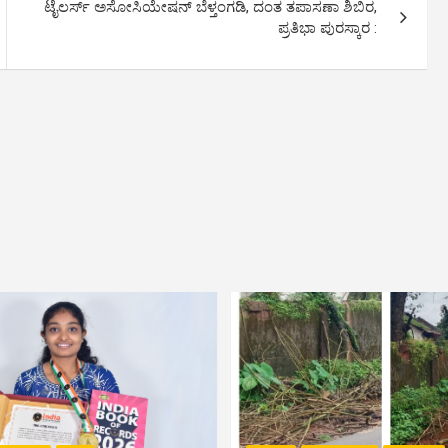
ಟೈಲರ್ಸ್ ಅಸೋಸಿಯೇಷನ್ ಬೆಳ್ತಂಗಡಿ, ದಂತ ತಪಾಸಣಾ ಶಿಬಿರ,
ಪ್ರತಿಭಾ ಪುರಸ್ಕಾರ :