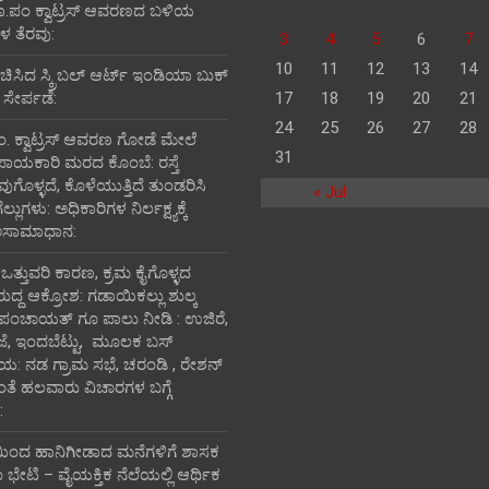
ತಾ.ಪಂ ಕ್ವಾಟ್ರಸ್ ಆವರಣದ ಬಳಿಯ
 ತೆರವು:
3
4
5
6
7
10
11
12
13
14
ರಚಿಸಿದ ಸ್ಕ್ರಿಬಲ್ ಆರ್ಟ್ ಇಂಡಿಯಾ ಬುಕ್
 ಸೇರ್ಪಡೆ:
17
18
19
20
21
24
25
26
27
28
ಪಂ‌. ಕ್ವಾಟ್ರಸ್ ಆವರಣ ಗೋಡೆ ಮೇಲೆ
31
ಪಾಯಕಾರಿ ಮರದ ಕೊಂಬೆ: ರಸ್ತೆ
ವುಗೊಳ್ಳದೆ, ಕೊಳೆಯುತ್ತಿದೆ ತುಂಡರಿಸಿ
« Jul
ುಗಳು: ಅಧಿಕಾರಿಗಳ ನಿರ್ಲಕ್ಷ್ಯಕ್ಕೆ
ಅಸಾಮಾಧಾನ:
ಿ ಒತ್ತುವರಿ ಕಾರಣ, ಕ್ರಮ ಕೈಗೊಳ್ಳದ
ರುದ್ದ ಆಕ್ರೋಶ: ಗಡಾಯಿಕಲ್ಲು ಶುಲ್ಕ
 ಪಂಚಾಯತ್ ಗೂ ಪಾಲು ನೀಡಿ : ಉಜಿರೆ,
ಾಜೆ, ಇಂದಬೆಟ್ಟು, ಮೂಲಕ ಬಸ್
ತಾಯ: ನಡ ಗ್ರಾಮ ಸಭೆ, ಚರಂಡಿ , ರೇಶನ್
ದಂತೆ ಹಲವಾರು ವಿಚಾರಗಳ ಬಗ್ಗೆ
:
ಯಿಂದ ಹಾನಿಗೀಡಾದ ಮನೆಗಳಿಗೆ ಶಾಸಕ
ೇಟಿ – ವೈಯಕ್ತಿಕ ನೆಲೆಯಲ್ಲಿ ಆರ್ಥಿಕ‌