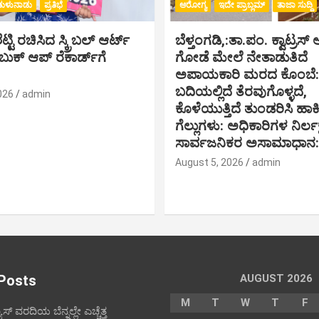
ತುಳುನಾಡು
ಪ್ರತಿಭೆ
ಆರೋಗ್ಯ
ಇದೇ ಪ್ರಾಬ್ಲಮ್
ತಾಜಾ ಸುದ್ದಿ
್ಟಿ ರಚಿಸಿದ ಸ್ಕ್ರಿಬಲ್ ಆರ್ಟ್
ಬೆಳ್ತಂಗಡಿ,:ತಾ.ಪಂ‌. ಕ್ವಾಟ್ರ
ಕ್ ಆಪ್ ರೆಕಾರ್ಡ್‌ಗೆ
ಗೋಡೆ ಮೇಲೆ ನೇತಾಡುತಿದೆ
ಅಪಾಯಕಾರಿ ಮರದ ಕೊಂಬೆ: ರ
ಬದಿಯಲ್ಲಿದೆ ತೆರವುಗೊಳ್ಳದೆ,
026
admin
ಕೊಳೆಯುತ್ತಿದೆ ತುಂಡರಿಸಿ ಹ
ಗೆಲ್ಲುಗಳು: ಅಧಿಕಾರಿಗಳ ನಿರ್ಲಕ್ಷ್
ಸಾರ್ವಜನಿಕರ ಅಸಾಮಾಧಾನ:
August 5, 2026
admin
Posts
AUGUST 2026
M
T
W
T
F
ೂಸ್ ವರದಿಯ ಬೆನ್ನಲ್ಲೇ ಎಚ್ಚೆತ್ತ