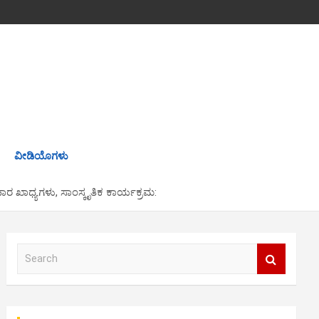
ವೀಡಿಯೊಗಳು
ರ ಖಾಧ್ಯಗಳು, ಸಾಂಸ್ಕೃತಿಕ ಕಾರ್ಯಕ್ರಮ:
S
e
a
r
c