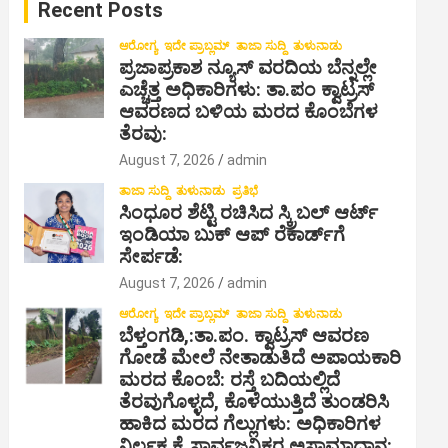
Recent Posts
h
ಆರೋಗ್ಯ
ಇದೇ ಪ್ರಾಬ್ಲಮ್
ತಾಜಾ ಸುದ್ದಿ
ತುಳುನಾಡು
ಪ್ರಜಾಪ್ರಕಾಶ ನ್ಯೂಸ್ ವರದಿಯ ಬೆನ್ನಲ್ಲೇ
ಎಚ್ಚೆತ್ತ ಅಧಿಕಾರಿಗಳು: ತಾ.ಪಂ ಕ್ವಾಟ್ರಸ್
ಆವರಣದ ಬಳಿಯ ಮರದ ಕೊಂಬೆಗಳ
ತೆರವು:
August 7, 2026
admin
ತಾಜಾ ಸುದ್ದಿ
ತುಳುನಾಡು
ಪ್ರತಿಭೆ
ಸಿಂಧೂರ ಶೆಟ್ಟಿ ರಚಿಸಿದ ಸ್ಕ್ರಿಬಲ್ ಆರ್ಟ್
ಇಂಡಿಯಾ ಬುಕ್ ಆಪ್ ರೆಕಾರ್ಡ್‌ಗೆ
ಸೇರ್ಪಡೆ:
August 7, 2026
admin
ಆರೋಗ್ಯ
ಇದೇ ಪ್ರಾಬ್ಲಮ್
ತಾಜಾ ಸುದ್ದಿ
ತುಳುನಾಡು
ಬೆಳ್ತಂಗಡಿ,:ತಾ.ಪಂ‌. ಕ್ವಾಟ್ರಸ್ ಆವರಣ
ಗೋಡೆ ಮೇಲೆ ನೇತಾಡುತಿದೆ ಅಪಾಯಕಾರಿ
ಮರದ ಕೊಂಬೆ: ರಸ್ತೆ ಬದಿಯಲ್ಲಿದೆ
ತೆರವುಗೊಳ್ಳದೆ, ಕೊಳೆಯುತ್ತಿದೆ ತುಂಡರಿಸಿ
ಹಾಕಿದ ಮರದ ಗೆಲ್ಲುಗಳು: ಅಧಿಕಾರಿಗಳ
ನಿರ್ಲಕ್ಷ್ಯಕ್ಕೆ ಸಾರ್ವಜನಿಕರ ಅಸಾಮಾಧಾನ: