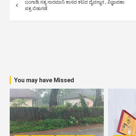
ಬಂಗಾಡಿ ಸತ್ಯ ಸಾರಮಾನಿ ಕಾನದ ಕಟದ ದೈವಸ್ಥಾನ , ವಿಜ್ಞಾಪಣಾ
o
ಪತ್ರ ಬಿಡುಗಡೆ:
s
t
n
a
v
You may have Missed
i
g
a
t
i