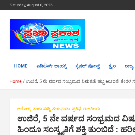
S
Saturday, August 8, 2026
k
i
p
t
o
c
o
n
t
HOME
ಎಡಿಟರ್ಸ್ ಚಾಯ್ಸ್
ಸ್ಪೆಷಲ್ ಪೋಸ್ಟ್
ಕ್ರೈಂ
ರಾಜ್ಯ
e
n
t
Home
ಉಜಿರೆ, 5 ನೇ ವರ್ಷದ ಸಂಭ್ರಮದ ವಿಷುಕಣಿ ಹಬ್ಬ ಆಚರಣೆ: ಕೇರಳ ಸಮ
ಆರೋಗ್ಯ
ತಾಜಾ ಸುದ್ದಿ
ತುಳುನಾಡು
ಪ್ರತಿಭೆ
ರಾಜಕೀಯ
ಉಜಿರೆ, 5 ನೇ ವರ್ಷದ ಸಂಭ್ರಮದ ವಿ
ಹಿಂದೂ ಸಂಸ್ಕೃತಿಗೆ ಶಕ್ತಿ ತುಂಬಿದೆ :