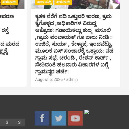
ತುಳುನಾಡು
ತಾಜಾ ಸುದ್ದಿ
ತುಳುನಾಡು
ಸ್ ಆವರಣ
ಕೃತಕ ನೆರೆಗೆ ನದಿ ಒತ್ತುವರಿ ಕಾರಣ, ಕ್ರಮ
ಕೈಗೊಳ್ಳದ ,ಅಧಿಕಾರಿಗಳ ವಿರುದ್ದ
ಸ್ತೆ
ಆಕ್ರೋಶ: ಗಡಾಯಿಕಲ್ಲು ಶುಲ್ಕ ವಸೂಲಿ
,ಗ್ರಾಮ ಪಂಚಾಯತ್ ಗೂ ಪಾಲು ನೀಡಿ :
ಾಕಿದ ಮರದ
ಉಜಿರೆ, ಸುರ್ಯ , ಕೇಳ್ತಾಜೆ, ಇಂದಬೆಟ್ಟು,
ಯಕ್ಕೆ
ಮೂಲಕ ಬಸ್ ಸಂಚಾರಕ್ಕೆ ಒತ್ತಾಯ: ನಡ
ಗ್ರಾಮ ಸಭೆ, ಚರಂಡಿ , ರೇಶನ್ ಕಾರ್ಡ್ ,
ಸೇರಿದಂತೆ ಹಲವಾರು ವಿಚಾರಗಳ ಬಗ್ಗೆ
ಗ್ರಾಮಸ್ಥರ ಚರ್ಚೆ:
August 5, 2026
admin
S
S