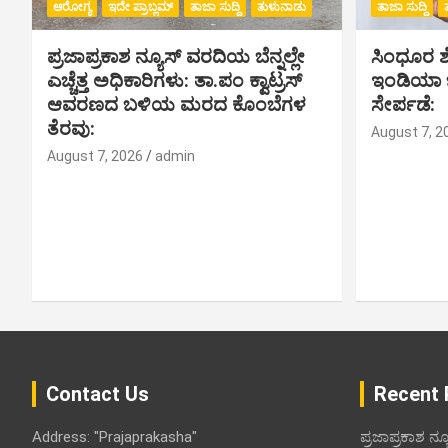
ಆರೋಗ್ಯ
ಇದೇ ಪ್ರಾಬ್ಲಮ್
ತಾಜಾ ಸುದ್ದಿ
ತುಳುನಾಡು
ತಾಜಾ ಸುದ್ದಿ
o
ಪ್ರಜಾಪ್ರಕಾಶ ನ್ಯೂಸ್ ವರದಿಯ ಬೆನ್ನಲ್ಲೇ
ಸಿಂಧೂರ ಶೆಟ
n
ಎಚ್ಚೆತ್ತ ಅಧಿಕಾರಿಗಳು: ತಾ.ಪಂ ಕ್ವಾಟ್ರಸ್
ಇಂಡಿಯಾ ಬು
ಆವರಣದ ಬಳಿಯ ಮರದ ಕೊಂಬೆಗಳ
ಸೇರ್ಪಡೆ:
ತೆರವು:
August 7, 2
August 7, 2026
admin
Contact Us
Recent 
Address: "Prajaprakasha"
ಪ್ರಜಾಪ್ರಕಾಶ ನ್ಯ