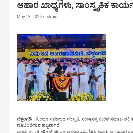
ಆಹಾರ ಖಾಧ್ಯಗಳು, ಸಾಂಸ್ಕೃತಿಕ ಕಾರ್ಯ
May 18, 2026
admin
ಬೆಳ್ತಂಗಡಿ
, : ಹಿಂದೂ ಸಮಾಜದ ಸಂಸ್ಕ್ರತಿ, ಸಂಸ್ಕಾರಕ್ಕೆ ಕೇರಳ ಸಮಾಜ ಶಕ್ತಿ 
ಪ್ರತಿಬಿಂಬಿಸುವ ಹಬ್ಬವಾಗಿದೆ.
ಎಂದು ಶಾಸಕ ಹರೀಶ್ ಪೂಂಜ ಅಭಿಪ್ರಾಯಪಟ್ಟರು ಅವರು ಭಾನುವಾರ ಉಜಿರ