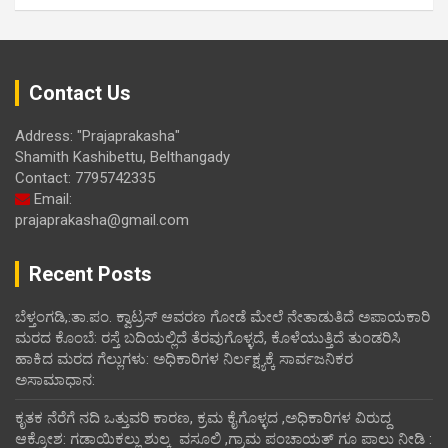
Contact Us
Address: "Prajaprakasha"
Shamith Kashibettu, Belthangady
Contact: 7795742335
Email:
prajaprakasha@gmail.com
Recent Posts
ಬೆಳ್ತಂಗಡಿ,:ತಾ.ಪಂ‌. ಕ್ವಾಟ್ರಸ್ ಆವರಣ ಗೋಡೆ ಮೇಲೆ ನೇತಾಡುತಿದೆ ಅಪಾಯಕಾರಿ
ಮರದ ಕೊಂಬೆ: ರಸ್ತೆ ಬದಿಯಲ್ಲಿದೆ ತೆರವುಗೊಳ್ಳದೆ, ಕೊಳೆಯುತ್ತಿದೆ ತುಂಡರಿಸಿ
ಹಾಕಿದ ಮರದ ಗೆಲ್ಲುಗಳು: ಅಧಿಕಾರಿಗಳ ನಿರ್ಲಕ್ಷ್ಯಕ್ಕೆ ಸಾರ್ವಜನಿಕರ
ಅಸಾಮಾಧಾನ:
ಕೃತಕ ನೆರೆಗೆ ನದಿ ಒತ್ತುವರಿ ಕಾರಣ, ಕ್ರಮ ಕೈಗೊಳ್ಳದ ,ಅಧಿಕಾರಿಗಳ ವಿರುದ್ದ
ಆಕ್ರೋಶ: ಗಡಾಯಿಕಲ್ಲು ಶುಲ್ಕ ವಸೂಲಿ ,ಗ್ರಾಮ ಪಂಚಾಯತ್ ಗೂ ಪಾಲು ನೀಡಿ :