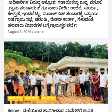
,ಅಧಿಕಾರಿಗಳ ವಿರುದ್ದ ಆಕ್ರೋಶ: ಗಡಾಯಿಕಲ್ಲು ಶುಲ್ಕ ವಸೂಲಿ
,ಗ್ರಾಮ ಪಂಚಾಯತ್ ಗೂ ಪಾಲು ನೀಡಿ : ಉಜಿರೆ, ಸುರ್ಯ ,
ಕೇಳ್ತಾಜೆ, ಇಂದಬೆಟ್ಟು, ಮೂಲಕ ಬಸ್ ಸಂಚಾರಕ್ಕೆ ಒತ್ತಾಯ:
ನಡ ಗ್ರಾಮ ಸಭೆ, ಚರಂಡಿ , ರೇಶನ್ ಕಾರ್ಡ್ , ಸೇರಿದಂತೆ
ಹಲವಾರು ವಿಚಾರಗಳ ಬಗ್ಗೆ ಗ್ರಾಮಸ್ಥರ ಚರ್ಚೆ:
August 5, 2026
admin
ತಾಜಾ ಸುದ್ದಿ
ತುಳುನಾಡು
ರಾಜಕೀಯ
ಕಲ್ಮಂಜ : ಮಳೆಯಿಂದ ಹಾನಿಗೀಡಾದ ಮನೆಗಳಿಗೆ ಶಾಸಕ