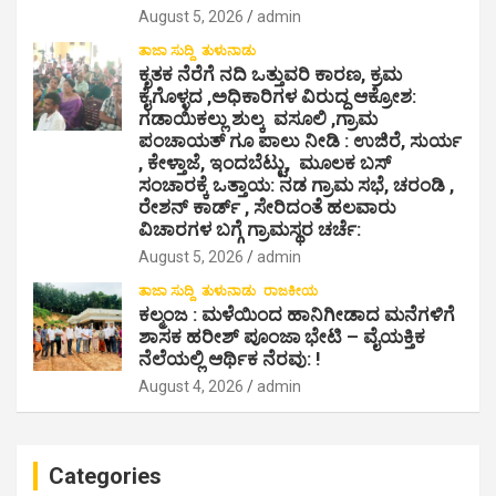
August 5, 2026
admin
ತಾಜಾ ಸುದ್ದಿ
ತುಳುನಾಡು
ಕೃತಕ ನೆರೆಗೆ ನದಿ ಒತ್ತುವರಿ ಕಾರಣ, ಕ್ರಮ
ಕೈಗೊಳ್ಳದ ,ಅಧಿಕಾರಿಗಳ ವಿರುದ್ದ ಆಕ್ರೋಶ:
ಗಡಾಯಿಕಲ್ಲು ಶುಲ್ಕ ವಸೂಲಿ ,ಗ್ರಾಮ
ಪಂಚಾಯತ್ ಗೂ ಪಾಲು ನೀಡಿ : ಉಜಿರೆ, ಸುರ್ಯ
, ಕೇಳ್ತಾಜೆ, ಇಂದಬೆಟ್ಟು, ಮೂಲಕ ಬಸ್
ಸಂಚಾರಕ್ಕೆ ಒತ್ತಾಯ: ನಡ ಗ್ರಾಮ ಸಭೆ, ಚರಂಡಿ ,
ರೇಶನ್ ಕಾರ್ಡ್ , ಸೇರಿದಂತೆ ಹಲವಾರು
ವಿಚಾರಗಳ ಬಗ್ಗೆ ಗ್ರಾಮಸ್ಥರ ಚರ್ಚೆ:
August 5, 2026
admin
ತಾಜಾ ಸುದ್ದಿ
ತುಳುನಾಡು
ರಾಜಕೀಯ
ಕಲ್ಮಂಜ : ಮಳೆಯಿಂದ ಹಾನಿಗೀಡಾದ ಮನೆಗಳಿಗೆ
ಶಾಸಕ ಹರೀಶ್ ಪೂಂಜಾ ಭೇಟಿ – ವೈಯಕ್ತಿಕ
ನೆಲೆಯಲ್ಲಿ ಆರ್ಥಿಕ‌ ನೆರವು: !
August 4, 2026
admin
Categories