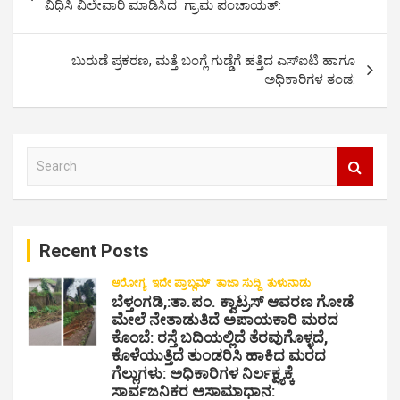
o
ವಿಧಿಸಿ ವಿಲೇವಾರಿ ಮಾಡಿಸಿದ ಗ್ರಾಮ ಪಂಚಾಯತ್:
s
t
ಬುರುಡೆ ಪ್ರಕರಣ, ಮತ್ತೆ ಬಂಗ್ಲೆ ಗುಡ್ಡೆಗೆ ಹತ್ತಿದ ಎಸ್ಐಟಿ ಹಾಗೂ
ಅಧಿಕಾರಿಗಳ ತಂಡ:
n
a
v
S
i
e
a
g
r
a
c
Recent Posts
h
t
i
ಆರೋಗ್ಯ
ಇದೇ ಪ್ರಾಬ್ಲಮ್
ತಾಜಾ ಸುದ್ದಿ
ತುಳುನಾಡು
ಬೆಳ್ತಂಗಡಿ,:ತಾ.ಪಂ‌. ಕ್ವಾಟ್ರಸ್ ಆವರಣ ಗೋಡೆ
o
ಮೇಲೆ ನೇತಾಡುತಿದೆ ಅಪಾಯಕಾರಿ ಮರದ
ಕೊಂಬೆ: ರಸ್ತೆ ಬದಿಯಲ್ಲಿದೆ ತೆರವುಗೊಳ್ಳದೆ,
n
ಕೊಳೆಯುತ್ತಿದೆ ತುಂಡರಿಸಿ ಹಾಕಿದ ಮರದ
ಗೆಲ್ಲುಗಳು: ಅಧಿಕಾರಿಗಳ ನಿರ್ಲಕ್ಷ್ಯಕ್ಕೆ
ಸಾರ್ವಜನಿಕರ ಅಸಾಮಾಧಾನ: