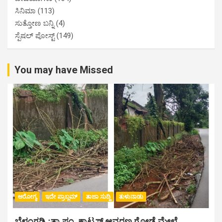
ಸಿನಿಮಾ
(113)
ಸುತ್ತೋಣ ಬನ್ನಿ
(4)
ಸ್ಪೆಷಲ್ ಪೋಸ್ಟ್
(149)
You may have Missed
ಆರೋಗ್ಯ
ಇದೇ ಪ್ರಾಬ್ಲಮ್
ತಾಜಾ ಸುದ್ದಿ
ತುಳುನಾಡು
ಬೆಳ್ತಂಗಡಿ,:ತಾ.ಪಂ‌. ಕ್ವಾಟ್ರಸ್ ಆವರಣ ಗೋಡೆ ಮೇಲೆ