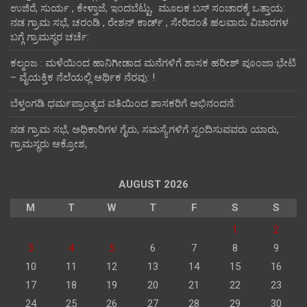
ಉಜಿರೆ, ಸುರ್ಯ , ಕೇಳ್ತಾಜೆ, ಇಂದಬೆಟ್ಟು, ಮೂಲಕ ಬಸ್ ಸಂಚಾರಕ್ಕೆ ಒತ್ತಾಯ:
ನಡ ಗ್ರಾಮ ಸಭೆ, ಚರಂಡಿ , ರೇಶನ್ ಕಾರ್ಡ್ , ಸೇರಿದಂತೆ ಹಲವಾರು ವಿಚಾರಗಳ
ಬಗ್ಗೆ ಗ್ರಾಮಸ್ಥರ ಚರ್ಚೆ:
ಕಲ್ಮಂಜ : ಮಳೆಯಿಂದ ಹಾನಿಗೀಡಾದ ಮನೆಗಳಿಗೆ ಶಾಸಕ ಹರೀಶ್ ಪೂಂಜಾ ಭೇಟಿ
– ವೈಯಕ್ತಿಕ ನೆಲೆಯಲ್ಲಿ ಆರ್ಥಿಕ‌ ನೆರವು: !
ಬೆಳ್ತಂಗಡಿ ಧರ್ಮಪ್ರಾಂತ್ಯದ ವತಿಯಿಂದ ಶಾಸಕರಿಗೆ ಅಭಿನಂದನೆ:
ನಡ ಗ್ರಾಮ ಸಭೆ, ಅಧಿಕಾರಿಗಳ ಗೈರು, ಸಮಸ್ಯೆಗಳಿಗೆ ಸ್ಪಂದಿಸುವವರು ಯಾರು,
ಗ್ರಾಮಸ್ಥರು ಆಕ್ರೋಶ,
AUGUST 2026
M
T
W
T
F
S
S
1
2
3
4
5
6
7
8
9
10
11
12
13
14
15
16
17
18
19
20
21
22
23
24
25
26
27
28
29
30