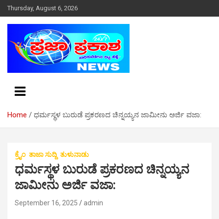
S
Thursday, August 6, 2026
k
i
p
t
o
c
o
n
t
e
Home
ಧರ್ಮಸ್ಥಳ ಬುರುಡೆ ಪ್ರಕರಣದ ಚಿನ್ನಯ್ಯನ ಜಾಮೀನು ಅರ್ಜಿ ವಜಾ:
n
t
ಕ್ರೈಂ
ತಾಜಾ ಸುದ್ದಿ
ತುಳುನಾಡು
ಧರ್ಮಸ್ಥಳ ಬುರುಡೆ ಪ್ರಕರಣದ ಚಿನ್ನಯ್ಯನ
ಜಾಮೀನು ಅರ್ಜಿ ವಜಾ:
September 16, 2025
admin