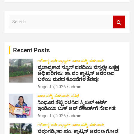
v
i
S
e
g
a
a
r
c
t
Recent Posts
h
i
ಆರೋಗ್ಯ
ಇದೇ ಪ್ರಾಬ್ಲಮ್
ತಾಜಾ ಸುದ್ದಿ
ತುಳುನಾಡು
o
ಪ್ರಜಾಪ್ರಕಾಶ ನ್ಯೂಸ್ ವರದಿಯ ಬೆನ್ನಲ್ಲೇ ಎಚ್ಚೆತ್ತ
ಅಧಿಕಾರಿಗಳು: ತಾ.ಪಂ ಕ್ವಾಟ್ರಸ್ ಆವರಣದ
n
ಬಳಿಯ ಮರದ ಕೊಂಬೆಗಳ ತೆರವು:
August 7, 2026
admin
ತಾಜಾ ಸುದ್ದಿ
ತುಳುನಾಡು
ಪ್ರತಿಭೆ
ಸಿಂಧೂರ ಶೆಟ್ಟಿ ರಚಿಸಿದ ಸ್ಕ್ರಿಬಲ್ ಆರ್ಟ್
ಇಂಡಿಯಾ ಬುಕ್ ಆಪ್ ರೆಕಾರ್ಡ್‌ಗೆ ಸೇರ್ಪಡೆ:
August 7, 2026
admin
ಆರೋಗ್ಯ
ಇದೇ ಪ್ರಾಬ್ಲಮ್
ತಾಜಾ ಸುದ್ದಿ
ತುಳುನಾಡು
ಬೆಳ್ತಂಗಡಿ,:ತಾ.ಪಂ‌. ಕ್ವಾಟ್ರಸ್ ಆವರಣ ಗೋಡೆ