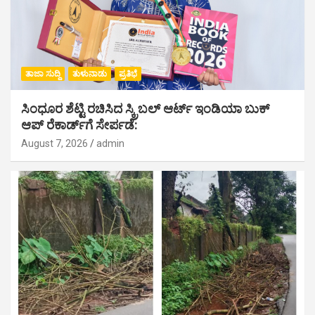
ತಾಜಾ ಸುದ್ದಿ
ತುಳುನಾಡು
ಪ್ರತಿಭೆ
ಸಿಂಧೂರ ಶೆಟ್ಟಿ ರಚಿಸಿದ ಸ್ಕ್ರಿಬಲ್ ಆರ್ಟ್ ಇಂಡಿಯಾ ಬುಕ್
ಆಪ್ ರೆಕಾರ್ಡ್‌ಗೆ ಸೇರ್ಪಡೆ:
August 7, 2026
admin