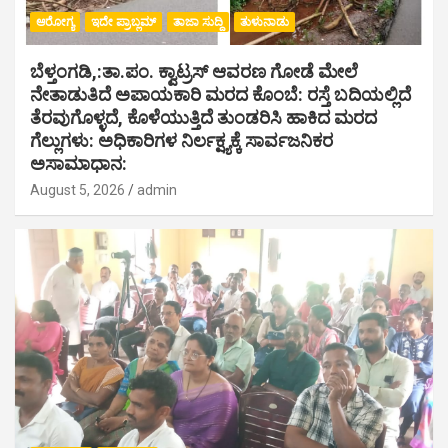
ಆರೋಗ್ಯ
ಇದೇ ಪ್ರಾಬ್ಲಮ್
ತಾಜಾ ಸುದ್ದಿ
ತುಳುನಾಡು
ಬೆಳ್ತಂಗಡಿ,:ತಾ.ಪಂ‌. ಕ್ವಾಟ್ರಸ್ ಆವರಣ ಗೋಡೆ ಮೇಲೆ
ನೇತಾಡುತಿದೆ ಅಪಾಯಕಾರಿ ಮರದ ಕೊಂಬೆ: ರಸ್ತೆ ಬದಿಯಲ್ಲಿದೆ
ತೆರವುಗೊಳ್ಳದೆ, ಕೊಳೆಯುತ್ತಿದೆ ತುಂಡರಿಸಿ ಹಾಕಿದ ಮರದ
ಗೆಲ್ಲುಗಳು: ಅಧಿಕಾರಿಗಳ ನಿರ್ಲಕ್ಷ್ಯಕ್ಕೆ ಸಾರ್ವಜನಿಕರ
ಅಸಾಮಾಧಾನ:
August 5, 2026
admin