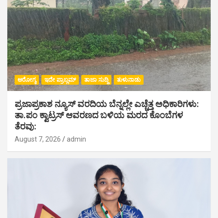
ಆರೋಗ್ಯ
ಇದೇ ಪ್ರಾಬ್ಲಮ್
ತಾಜಾ ಸುದ್ದಿ
ತುಳುನಾಡು
ಪ್ರಜಾಪ್ರಕಾಶ ನ್ಯೂಸ್ ವರದಿಯ ಬೆನ್ನಲ್ಲೇ ಎಚ್ಚೆತ್ತ ಅಧಿಕಾರಿಗಳು:
ತಾ.ಪಂ ಕ್ವಾಟ್ರಸ್ ಆವರಣದ ಬಳಿಯ ಮರದ ಕೊಂಬೆಗಳ
ತೆರವು:
August 7, 2026
admin