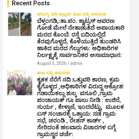
Recent Posts
h
ಆರೋಗ್ಯ
ಇದೇ ಪ್ರಾಬ್ಲಮ್
ತಾಜಾ ಸುದ್ದಿ
ತುಳುನಾಡು
ಬೆಳ್ತಂಗಡಿ,:ತಾ.ಪಂ‌. ಕ್ವಾಟ್ರಸ್ ಆವರಣ
ಗೋಡೆ ಮೇಲೆ ನೇತಾಡುತಿದೆ ಅಪಾಯಕಾರಿ
ಮರದ ಕೊಂಬೆ: ರಸ್ತೆ ಬದಿಯಲ್ಲಿದೆ
ತೆರವುಗೊಳ್ಳದೆ, ಕೊಳೆಯುತ್ತಿದೆ ತುಂಡರಿಸಿ
ಹಾಕಿದ ಮರದ ಗೆಲ್ಲುಗಳು: ಅಧಿಕಾರಿಗಳ
ನಿರ್ಲಕ್ಷ್ಯಕ್ಕೆ ಸಾರ್ವಜನಿಕರ ಅಸಾಮಾಧಾನ:
August 5, 2026
admin
ತಾಜಾ ಸುದ್ದಿ
ತುಳುನಾಡು
ಕೃತಕ ನೆರೆಗೆ ನದಿ ಒತ್ತುವರಿ ಕಾರಣ, ಕ್ರಮ
ಕೈಗೊಳ್ಳದ ,ಅಧಿಕಾರಿಗಳ ವಿರುದ್ದ ಆಕ್ರೋಶ:
ಗಡಾಯಿಕಲ್ಲು ಶುಲ್ಕ ವಸೂಲಿ ,ಗ್ರಾಮ
ಪಂಚಾಯತ್ ಗೂ ಪಾಲು ನೀಡಿ : ಉಜಿರೆ,
ಸುರ್ಯ , ಕೇಳ್ತಾಜೆ, ಇಂದಬೆಟ್ಟು, ಮೂಲಕ
ಬಸ್ ಸಂಚಾರಕ್ಕೆ ಒತ್ತಾಯ: ನಡ ಗ್ರಾಮ
ಸಭೆ, ಚರಂಡಿ , ರೇಶನ್ ಕಾರ್ಡ್ ,
ಸೇರಿದಂತೆ ಹಲವಾರು ವಿಚಾರಗಳ ಬಗ್ಗೆ
ಗ್ರಾಮಸ್ಥರ ಚರ್ಚೆ: