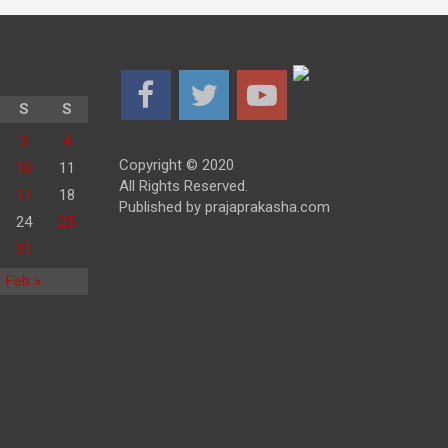
S
S
3
4
Copyright © 2020
10
11
All Rights Reserved.
17
18
Published by prajaprakasha.com
24
25
31
Feb »