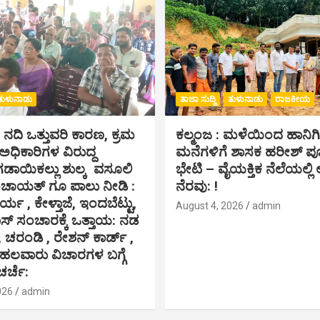
ತುಳುನಾಡು
ತಾಜಾ ಸುದ್ದಿ
ತುಳುನಾಡು
ರಾಜಕೀಯ
ೆ ನದಿ ಒತ್ತುವರಿ ಕಾರಣ, ಕ್ರಮ
ಕಲ್ಮಂಜ : ಮಳೆಯಿಂದ ಹಾನಿ
,ಅಧಿಕಾರಿಗಳ ವಿರುದ್ದ
ಮನೆಗಳಿಗೆ ಶಾಸಕ ಹರೀಶ್ 
ಗಡಾಯಿಕಲ್ಲು ಶುಲ್ಕ ವಸೂಲಿ
ಭೇಟಿ – ವೈಯಕ್ತಿಕ ನೆಲೆಯಲ್ಲಿ ಆ
ಂಚಾಯತ್ ಗೂ ಪಾಲು ನೀಡಿ :
ನೆರವು: !
ರ್ಯ , ಕೇಳ್ತಾಜೆ, ಇಂದಬೆಟ್ಟು,
August 4, 2026
admin
 ಸಂಚಾರಕ್ಕೆ ಒತ್ತಾಯ: ನಡ
, ಚರಂಡಿ , ರೇಶನ್ ಕಾರ್ಡ್ ,
 ಹಲವಾರು ವಿಚಾರಗಳ ಬಗ್ಗೆ
ಚರ್ಚೆ:
026
admin