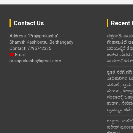
Contact Us
Recent 
Address: "Prajaprakasha"
ಬೆಳ್ತಂಗಡಿ,:ತಾ.
Shamith Kashibettu, Belthangady
ನೇತಾಡುತಿದೆ ಅ
Contact: 7795742335
ಬದಿಯಲ್ಲಿದೆ ತೆರ
Email:
ಹಾಕಿದ ಮರದ ಗೆಲ್ಲ
prajaprakasha@gmail.com
ಸಾರ್ವಜನಿಕರ 
ಕೃತಕ ನೆರೆಗೆ ನದ
,ಅಧಿಕಾರಿಗಳ ವಿ
ವಸೂಲಿ ,ಗ್ರಾಮ
ಸುರ್ಯ , ಕೇಳ್ತ
ಸಂಚಾರಕ್ಕೆ ಒತ್
ಕಾರ್ಡ್ , ಸೇರಿ
ಗ್ರಾಮಸ್ಥರ ಚರ್ಚೆ
ಕಲ್ಮಂಜ : ಮಳೆ
ಹರೀಶ್ ಪೂಂಜಾ ಭ