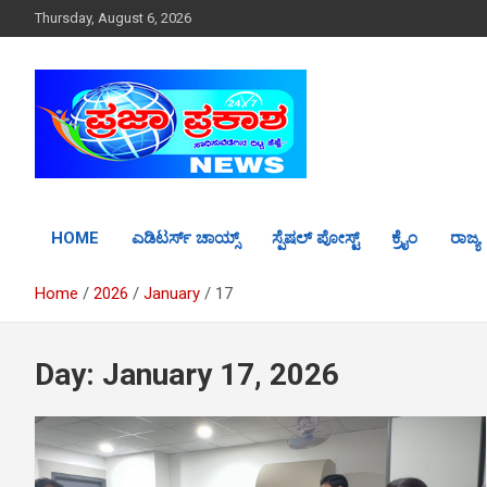
S
Thursday, August 6, 2026
k
i
p
t
o
c
o
n
t
HOME
ಎಡಿಟರ್ಸ್ ಚಾಯ್ಸ್
ಸ್ಪೆಷಲ್ ಪೋಸ್ಟ್
ಕ್ರೈಂ
ರಾಜ್ಯ
e
n
t
Home
2026
January
17
Day: January 17, 2026