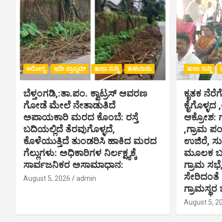
ಆರೋಗ್ಯ
ಇದೇ ಪ್ರಾಬ್ಲಮ್
ತಾಜಾ ಸುದ್ದಿ
ತುಳುನಾಡು
ತಾಜಾ ಸುದ್ದಿ
ಬೆಳ್ತಂಗಡಿ,:ತಾ.ಪಂ‌. ಕ್ವಾಟ್ರಸ್ ಆವರಣ
ಕೃತಕ ನೆರೆಗ
ಗೋಡೆ ಮೇಲೆ ನೇತಾಡುತಿದೆ
ಕೈಗೊಳ್ಳದ 
ಅಪಾಯಕಾರಿ ಮರದ ಕೊಂಬೆ: ರಸ್ತೆ
ಆಕ್ರೋಶ: 
ಬದಿಯಲ್ಲಿದೆ ತೆರವುಗೊಳ್ಳದೆ,
,ಗ್ರಾಮ ಪ
ಕೊಳೆಯುತ್ತಿದೆ ತುಂಡರಿಸಿ ಹಾಕಿದ ಮರದ
ಉಜಿರೆ, ಸು
ಗೆಲ್ಲುಗಳು: ಅಧಿಕಾರಿಗಳ ನಿರ್ಲಕ್ಷ್ಯಕ್ಕೆ
ಮೂಲಕ ಬಸ್
ಸಾರ್ವಜನಿಕರ ಅಸಾಮಾಧಾನ:
ಗ್ರಾಮ ಸಭೆ
ಸೇರಿದಂತೆ
August 5, 2026
admin
ಗ್ರಾಮಸ್ಥರ 
August 5, 2