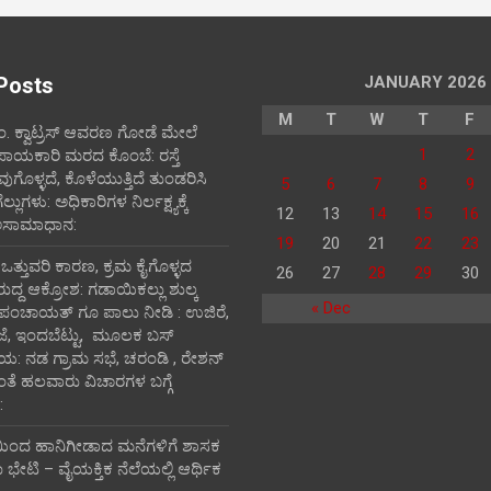
Posts
JANUARY 2026
M
T
W
T
F
ಪಂ‌. ಕ್ವಾಟ್ರಸ್ ಆವರಣ ಗೋಡೆ ಮೇಲೆ
1
2
ಪಾಯಕಾರಿ ಮರದ ಕೊಂಬೆ: ರಸ್ತೆ
ವುಗೊಳ್ಳದೆ, ಕೊಳೆಯುತ್ತಿದೆ ತುಂಡರಿಸಿ
5
6
7
8
9
ುಗಳು: ಅಧಿಕಾರಿಗಳ ನಿರ್ಲಕ್ಷ್ಯಕ್ಕೆ
12
13
14
15
16
ಅಸಾಮಾಧಾನ:
19
20
21
22
23
ಿ ಒತ್ತುವರಿ ಕಾರಣ, ಕ್ರಮ ಕೈಗೊಳ್ಳದ
26
27
28
29
30
ರುದ್ದ ಆಕ್ರೋಶ: ಗಡಾಯಿಕಲ್ಲು ಶುಲ್ಕ
« Dec
 ಪಂಚಾಯತ್ ಗೂ ಪಾಲು ನೀಡಿ : ಉಜಿರೆ,
ಾಜೆ, ಇಂದಬೆಟ್ಟು, ಮೂಲಕ ಬಸ್
ತಾಯ: ನಡ ಗ್ರಾಮ ಸಭೆ, ಚರಂಡಿ , ರೇಶನ್
ದಂತೆ ಹಲವಾರು ವಿಚಾರಗಳ ಬಗ್ಗೆ
:
ಯಿಂದ ಹಾನಿಗೀಡಾದ ಮನೆಗಳಿಗೆ ಶಾಸಕ
ೇಟಿ – ವೈಯಕ್ತಿಕ ನೆಲೆಯಲ್ಲಿ ಆರ್ಥಿಕ‌