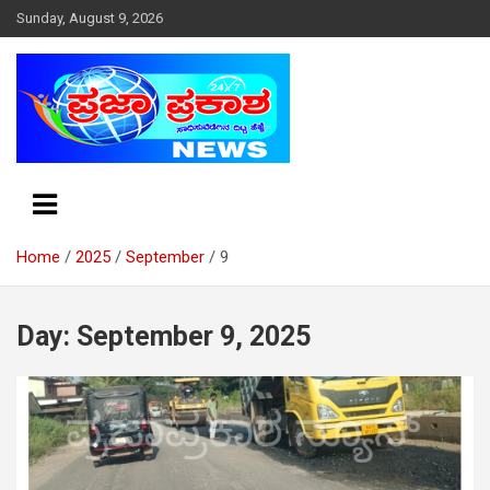
S
Sunday, August 9, 2026
k
i
p
t
o
c
o
n
t
e
Home
2025
September
9
n
t
Day: September 9, 2025