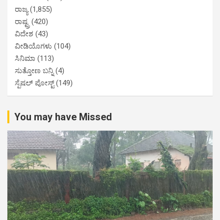
ರಾಜ್ಯ
(1,855)
ರಾಷ್ಟ್ರ
(420)
ವಿದೇಶ
(43)
ವೀಡಿಯೊಗಳು
(104)
ಸಿನಿಮಾ
(113)
ಸುತ್ತೋಣ ಬನ್ನಿ
(4)
ಸ್ಪೆಷಲ್ ಪೋಸ್ಟ್
(149)
You may have Missed