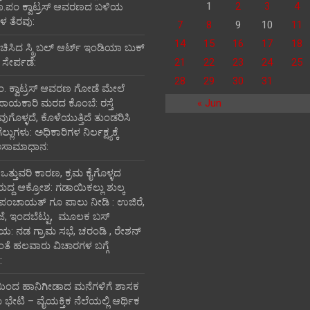
1
2
3
4
ತಾ.ಪಂ ಕ್ವಾಟ್ರಸ್ ಆವರಣದ ಬಳಿಯ
 ತೆರವು:
7
8
9
10
11
14
15
16
17
18
ರಚಿಸಿದ ಸ್ಕ್ರಿಬಲ್ ಆರ್ಟ್ ಇಂಡಿಯಾ ಬುಕ್
 ಸೇರ್ಪಡೆ:
21
22
23
24
25
28
29
30
31
ಪಂ‌. ಕ್ವಾಟ್ರಸ್ ಆವರಣ ಗೋಡೆ ಮೇಲೆ
ಪಾಯಕಾರಿ ಮರದ ಕೊಂಬೆ: ರಸ್ತೆ
« Jun
ವುಗೊಳ್ಳದೆ, ಕೊಳೆಯುತ್ತಿದೆ ತುಂಡರಿಸಿ
ುಗಳು: ಅಧಿಕಾರಿಗಳ ನಿರ್ಲಕ್ಷ್ಯಕ್ಕೆ
ಅಸಾಮಾಧಾನ:
ಿ ಒತ್ತುವರಿ ಕಾರಣ, ಕ್ರಮ ಕೈಗೊಳ್ಳದ
ರುದ್ದ ಆಕ್ರೋಶ: ಗಡಾಯಿಕಲ್ಲು ಶುಲ್ಕ
 ಪಂಚಾಯತ್ ಗೂ ಪಾಲು ನೀಡಿ : ಉಜಿರೆ,
ಾಜೆ, ಇಂದಬೆಟ್ಟು, ಮೂಲಕ ಬಸ್
ತಾಯ: ನಡ ಗ್ರಾಮ ಸಭೆ, ಚರಂಡಿ , ರೇಶನ್
ದಂತೆ ಹಲವಾರು ವಿಚಾರಗಳ ಬಗ್ಗೆ
:
ಯಿಂದ ಹಾನಿಗೀಡಾದ ಮನೆಗಳಿಗೆ ಶಾಸಕ
ೇಟಿ – ವೈಯಕ್ತಿಕ ನೆಲೆಯಲ್ಲಿ ಆರ್ಥಿಕ‌