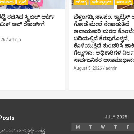
ತುಳುನಾಡು
ಪ್ರತಿಭೆ
ಆರೋಗ್ಯ
ಇದೇ ಪ್ರಾಬ್ಲಮ್
ತಾಜಾ ಸುದ್ದಿ
್ಟಿ ರಚಿಸಿದ ಸ್ಕ್ರಿಬಲ್ ಆರ್ಟ್
ಬೆಳ್ತಂಗಡಿ,:ತಾ.ಪಂ‌. ಕ್ವಾಟ್ರ
ಕ್ ಆಪ್ ರೆಕಾರ್ಡ್‌ಗೆ
ಗೋಡೆ ಮೇಲೆ ನೇತಾಡುತಿದೆ
ಅಪಾಯಕಾರಿ ಮರದ ಕೊಂಬೆ: ರ
ಬದಿಯಲ್ಲಿದೆ ತೆರವುಗೊಳ್ಳದೆ,
026
admin
ಕೊಳೆಯುತ್ತಿದೆ ತುಂಡರಿಸಿ ಹ
ಗೆಲ್ಲುಗಳು: ಅಧಿಕಾರಿಗಳ ನಿರ್ಲಕ್ಷ್
ಸಾರ್ವಜನಿಕರ ಅಸಾಮಾಧಾನ:
August 5, 2026
admin
Posts
JULY 2025
M
T
W
T
F
ೂಸ್ ವರದಿಯ ಬೆನ್ನಲ್ಲೇ ಎಚ್ಚೆತ್ತ