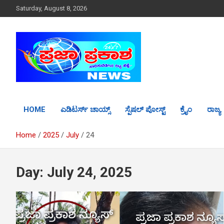
S
Saturday, August 8, 2026
k
i
p
t
o
c
o
n
t
HOME
ಎಡಿಟರ್ಸ್ ಚಾಯ್ಸ್
ಸ್ಪೆಷಲ್ ಪೋಸ್ಟ್
ಕ್ರೈಂ
ರಾಜ್ಯ
e
n
t
Home
2025
July
24
Day: July 24, 2025