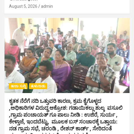
August 5, 2026
admin
ತಾಜಾ ಸುದ್ದಿ
ತುಳುನಾಡು
ಕೃತಕ ನೆರೆಗೆ ನದಿ ಒತ್ತುವರಿ ಕಾರಣ, ಕ್ರಮ ಕೈಗೊಳ್ಳದ
,ಅಧಿಕಾರಿಗಳ ವಿರುದ್ದ ಆಕ್ರೋಶ: ಗಡಾಯಿಕಲ್ಲು ಶುಲ್ಕ ವಸೂಲಿ
,ಗ್ರಾಮ ಪಂಚಾಯತ್ ಗೂ ಪಾಲು ನೀಡಿ : ಉಜಿರೆ, ಸುರ್ಯ ,
ಕೇಳ್ತಾಜೆ, ಇಂದಬೆಟ್ಟು, ಮೂಲಕ ಬಸ್ ಸಂಚಾರಕ್ಕೆ ಒತ್ತಾಯ:
ನಡ ಗ್ರಾಮ ಸಭೆ, ಚರಂಡಿ , ರೇಶನ್ ಕಾರ್ಡ್ , ಸೇರಿದಂತೆ