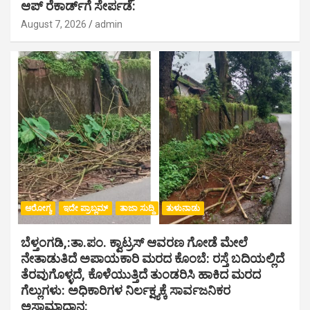
ಆಪ್ ರೆಕಾರ್ಡ್‌ಗೆ ಸೇರ್ಪಡೆ:
August 7, 2026
admin
ಆರೋಗ್ಯ
ಇದೇ ಪ್ರಾಬ್ಲಮ್
ತಾಜಾ ಸುದ್ದಿ
ತುಳುನಾಡು
ಬೆಳ್ತಂಗಡಿ,:ತಾ.ಪಂ‌. ಕ್ವಾಟ್ರಸ್ ಆವರಣ ಗೋಡೆ ಮೇಲೆ
ನೇತಾಡುತಿದೆ ಅಪಾಯಕಾರಿ ಮರದ ಕೊಂಬೆ: ರಸ್ತೆ ಬದಿಯಲ್ಲಿದೆ
ತೆರವುಗೊಳ್ಳದೆ, ಕೊಳೆಯುತ್ತಿದೆ ತುಂಡರಿಸಿ ಹಾಕಿದ ಮರದ
ಗೆಲ್ಲುಗಳು: ಅಧಿಕಾರಿಗಳ ನಿರ್ಲಕ್ಷ್ಯಕ್ಕೆ ಸಾರ್ವಜನಿಕರ
ಅಸಾಮಾಧಾನ: