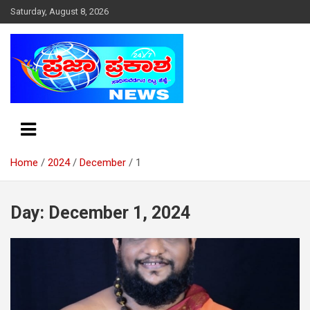
S
Saturday, August 8, 2026
k
i
p
t
o
c
o
n
t
e
Home
2024
December
1
n
t
Day: December 1, 2024