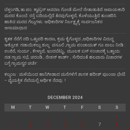
ಬೆಳ್ತಂಗಡಿ,:ತಾ.ಪಂ‌. ಕ್ವಾಟ್ರಸ್ ಆವರಣ ಗೋಡೆ ಮೇಲೆ ನೇತಾಡುತಿದೆ ಅಪಾಯಕಾರಿ
ಮರದ ಕೊಂಬೆ: ರಸ್ತೆ ಬದಿಯಲ್ಲಿದೆ ತೆರವುಗೊಳ್ಳದೆ, ಕೊಳೆಯುತ್ತಿದೆ ತುಂಡರಿಸಿ
ಹಾಕಿದ ಮರದ ಗೆಲ್ಲುಗಳು: ಅಧಿಕಾರಿಗಳ ನಿರ್ಲಕ್ಷ್ಯಕ್ಕೆ ಸಾರ್ವಜನಿಕರ
ಅಸಾಮಾಧಾನ:
ಕೃತಕ ನೆರೆಗೆ ನದಿ ಒತ್ತುವರಿ ಕಾರಣ, ಕ್ರಮ ಕೈಗೊಳ್ಳದ ,ಅಧಿಕಾರಿಗಳ ವಿರುದ್ದ
ಆಕ್ರೋಶ: ಗಡಾಯಿಕಲ್ಲು ಶುಲ್ಕ ವಸೂಲಿ ,ಗ್ರಾಮ ಪಂಚಾಯತ್ ಗೂ ಪಾಲು ನೀಡಿ :
ಉಜಿರೆ, ಸುರ್ಯ , ಕೇಳ್ತಾಜೆ, ಇಂದಬೆಟ್ಟು, ಮೂಲಕ ಬಸ್ ಸಂಚಾರಕ್ಕೆ ಒತ್ತಾಯ:
ನಡ ಗ್ರಾಮ ಸಭೆ, ಚರಂಡಿ , ರೇಶನ್ ಕಾರ್ಡ್ , ಸೇರಿದಂತೆ ಹಲವಾರು ವಿಚಾರಗಳ
ಬಗ್ಗೆ ಗ್ರಾಮಸ್ಥರ ಚರ್ಚೆ:
ಕಲ್ಮಂಜ : ಮಳೆಯಿಂದ ಹಾನಿಗೀಡಾದ ಮನೆಗಳಿಗೆ ಶಾಸಕ ಹರೀಶ್ ಪೂಂಜಾ ಭೇಟಿ
– ವೈಯಕ್ತಿಕ ನೆಲೆಯಲ್ಲಿ ಆರ್ಥಿಕ‌ ನೆರವು: !
DECEMBER 2024
M
T
W
T
F
S
S
1
2
3
4
5
6
7
8