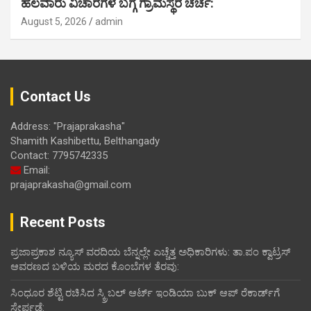
ಹಲವಾರು ವಿಚಾರಗಳ ಬಗ್ಗೆ ಗ್ರಾಮಸ್ಥರ ಚರ್ಚೆ:
August 5, 2026
admin
Contact Us
Address: "Prajaprakasha"
Shamith Kashibettu, Belthangady
Contact: 7795742335
Email:
prajaprakasha@gmail.com
Recent Posts
ಪ್ರಜಾಪ್ರಕಾಶ ನ್ಯೂಸ್ ವರದಿಯ ಬೆನ್ನಲ್ಲೇ ಎಚ್ಚೆತ್ತ ಅಧಿಕಾರಿಗಳು: ತಾ.ಪಂ ಕ್ವಾಟ್ರಸ್
ಆವರಣದ ಬಳಿಯ ಮರದ ಕೊಂಬೆಗಳ ತೆರವು:
ಸಿಂಧೂರ ಶೆಟ್ಟಿ ರಚಿಸಿದ ಸ್ಕ್ರಿಬಲ್ ಆರ್ಟ್ ಇಂಡಿಯಾ ಬುಕ್ ಆಪ್ ರೆಕಾರ್ಡ್‌ಗೆ
ಸೇರ್ಪಡೆ: