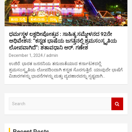
ತಾಜಾ ಸುದ್ದಿ
ತುಳುನಾಡು
ರಾಜ್ಯ
ಧರ್ಮಸ್ಥಳ ಲಕ್ಷದೀಪೋತ್ಸವ : ಸಾಹಿತ್ಯ ಸಮ್ಮೇಳನದ 92ನೇ
ಅಧಿವೇಶನ: “ಕನ್ನಡ ಭಾಷೆಯ ಜಗತ್ತಿನಲ್ಲಿ ಶ್ರಮಸಂಸ್ಕೃತಿಯ
ಲೋಪವಾಗಿದೆ”: ಶತಾವಧಾನಿ ಆರ್. ಗಣೇಶ
December 1, 2024
admin
ಉಜಿರೆ: ಭಾರತ ಜನನನಿಯ ತನುಜಾತೆಯಾದ ಕರ್ನಾಟಕದಲ್ಲಿ
ಶ್ರಮಸಂಸ್ಕೃತಿಯ ಲೋಪದಿಂದಾಗಿ ಕನ್ನಡ ಸೊರಗುತ್ತಿದೆ. ಯಾವುದೇ ಭಾಷೆಗೆ
ವಿಚಾರಗಳನ್ನು ಭಾವನೆಗಳನ್ನು ಮತ್ತು ವ್ಯವಹಾರವನ್ನು ಸ್ಪಷ್ಟವಾಗಿ…
S
e
a
r
c
Recent Posts
h