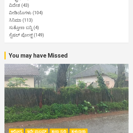
ವಿದೇಶ
(43)
ವೀಡಿಯೊಗಳು
(104)
ಸಿನಿಮಾ
(113)
ಸುತ್ತೋಣ ಬನ್ನಿ
(4)
ಸ್ಪೆಷಲ್ ಪೋಸ್ಟ್
(149)
You may have Missed
ಆರೋಗ್ಯ
ಇದೇ ಪ್ರಾಬ್ಲಮ್
ತಾಜಾ ಸುದ್ದಿ
ತುಳುನಾಡು