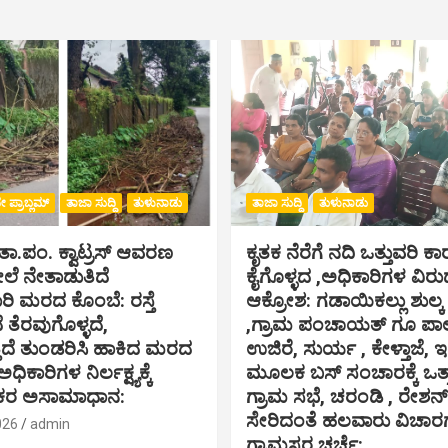
 ಪ್ರಾಬ್ಲಮ್
ತಾಜಾ ಸುದ್ದಿ
ತುಳುನಾಡು
ತಾಜಾ ಸುದ್ದಿ
ತುಳುನಾಡು
:ತಾ.ಪಂ‌. ಕ್ವಾಟ್ರಸ್ ಆವರಣ
ಕೃತಕ ನೆರೆಗೆ ನದಿ ಒತ್ತುವರಿ ಕ
ೆ ನೇತಾಡುತಿದೆ
ಕೈಗೊಳ್ಳದ ,ಅಧಿಕಾರಿಗಳ ವಿರುದ
 ಮರದ ಕೊಂಬೆ: ರಸ್ತೆ
ಆಕ್ರೋಶ: ಗಡಾಯಿಕಲ್ಲು ಶುಲ್
 ತೆರವುಗೊಳ್ಳದೆ,
,ಗ್ರಾಮ ಪಂಚಾಯತ್ ಗೂ ಪಾಲು
ತಿದೆ ತುಂಡರಿಸಿ ಹಾಕಿದ ಮರದ
ಉಜಿರೆ, ಸುರ್ಯ , ಕೇಳ್ತಾಜೆ, 
ಅಧಿಕಾರಿಗಳ ನಿರ್ಲಕ್ಷ್ಯಕ್ಕೆ
ಮೂಲಕ ಬಸ್ ಸಂಚಾರಕ್ಕೆ ಒತ
ಿಕರ ಅಸಾಮಾಧಾನ:
ಗ್ರಾಮ ಸಭೆ, ಚರಂಡಿ , ರೇಶನ್ 
ಸೇರಿದಂತೆ ಹಲವಾರು ವಿಚಾರಗಳ
026
admin
ಗ್ರಾಮಸ್ಥರ ಚರ್ಚೆ: