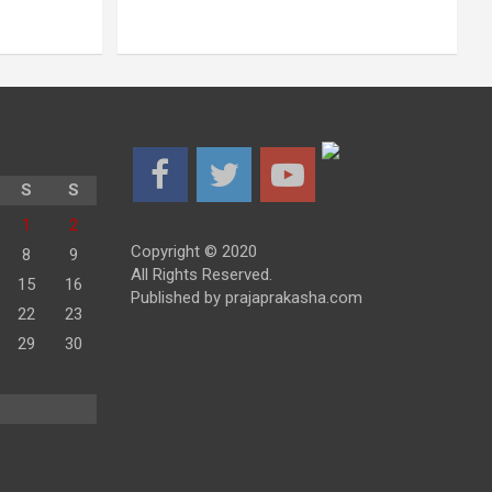
S
S
1
2
Copyright © 2020
8
9
All Rights Reserved.
15
16
Published by prajaprakasha.com
22
23
29
30