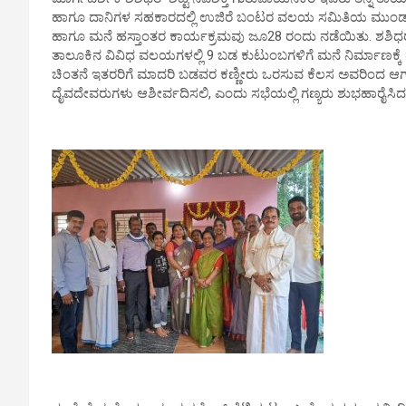
ಹಾಗೂ ದಾನಿಗಳ ಸಹಕಾರದಲ್ಲಿ ಉಜಿರೆ ಬಂಟರ ವಲಯ ಸಮಿತಿಯ ಮುಂಡಾಜೆ
ಹಾಗೂ ಮನೆ ಹಸ್ತಾಂತರ ಕಾರ್ಯಕ್ರಮವು ಜೂ28 ರಂದು ನಡೆಯಿತು. ಶಶಿಧರ್ 
ತಾಲೂಕಿನ ವಿವಿಧ ವಲಯಗಳಲ್ಲಿ 9 ಬಡ ಕುಟುಂಬಗಳಿಗೆ ಮನೆ ನಿರ್ಮಾಣಕ್ಕೆ
ಚಿಂತನೆ ಇತರರಿಗೆ ಮಾದರಿ ಬಡವರ ಕಣ್ಣೀರು ಒರಸುವ ಕೆಲಸ ಅವರಿಂದ ಆಗುತ್
ದೈವದೇವರುಗಳು ಆಶೀರ್ವದಿಸಲಿ, ಎಂದು ಸಭೆಯಲ್ಲಿ ಗಣ್ಯರು ಶುಭಹಾರೈಸಿದ