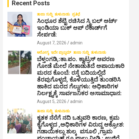
Recent Posts
h
ತಾಜಾ ಸುದ್ದಿ
ತುಳುನಾಡು
ಪ್ರತಿಭೆ
ಸಿಂಧೂರ ಶೆಟ್ಟಿ ರಚಿಸಿದ ಸ್ಕ್ರಿಬಲ್ ಆರ್ಟ್
ಇಂಡಿಯಾ ಬುಕ್ ಆಪ್ ರೆಕಾರ್ಡ್‌ಗೆ
ಸೇರ್ಪಡೆ:
August 7, 2026
admin
ಆರೋಗ್ಯ
ಇದೇ ಪ್ರಾಬ್ಲಮ್
ತಾಜಾ ಸುದ್ದಿ
ತುಳುನಾಡು
ಬೆಳ್ತಂಗಡಿ,:ತಾ.ಪಂ‌. ಕ್ವಾಟ್ರಸ್ ಆವರಣ
ಗೋಡೆ ಮೇಲೆ ನೇತಾಡುತಿದೆ ಅಪಾಯಕಾರಿ
ಮರದ ಕೊಂಬೆ: ರಸ್ತೆ ಬದಿಯಲ್ಲಿದೆ
ತೆರವುಗೊಳ್ಳದೆ, ಕೊಳೆಯುತ್ತಿದೆ ತುಂಡರಿಸಿ
ಹಾಕಿದ ಮರದ ಗೆಲ್ಲುಗಳು: ಅಧಿಕಾರಿಗಳ
ನಿರ್ಲಕ್ಷ್ಯಕ್ಕೆ ಸಾರ್ವಜನಿಕರ ಅಸಾಮಾಧಾನ:
August 5, 2026
admin
ತಾಜಾ ಸುದ್ದಿ
ತುಳುನಾಡು
ಕೃತಕ ನೆರೆಗೆ ನದಿ ಒತ್ತುವರಿ ಕಾರಣ, ಕ್ರಮ
ಕೈಗೊಳ್ಳದ ,ಅಧಿಕಾರಿಗಳ ವಿರುದ್ದ ಆಕ್ರೋಶ:
ಗಡಾಯಿಕಲ್ಲು ಶುಲ್ಕ ವಸೂಲಿ ,ಗ್ರಾಮ
ಪಂಚಾಯತ್ ಗೂ ಪಾಲು ನೀಡಿ : ಉಜಿರೆ,