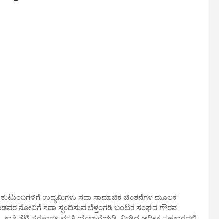
್ತ ಬಡ ಕುಟುಂಬಗಳಿಗೆ ಉದ್ಯಮಿಗಳು ಸದಾ ಸಾಮಾಜಿಕ ಚಿಂತನೆಗಳ ಮೂಲಕ
ಬಡವರ ನೋವಿಗೆ ಸದಾ ಸ್ಪಂದಿಸುವ ಬೆಳ್ತಂಗಡಿ ಬಂಟರ ಸಂಘದ ಗೌರವ
ಿ ಕಾಶಿ ಶೆಟ್ಟಿ ಸ್ಮರಣಾರ್ಥ ವಸತಿ ಯೋಜನೆಯಡಿ ನೀಡಿದ ಅರ್ಥಿಕ ಸಹಕಾರದಲ್ಲಿ