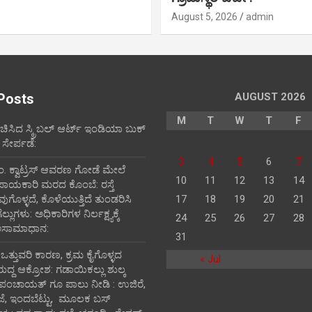
August 5, 2026
admin
Posts
AUGUST 2026
M
T
W
T
F
ರಚಿಸಿದ ಸ್ಕ್ರಿಬಲ್ ಆರ್ಟ್ ಇಂಡಿಯಾ ಬುಕ್
 ಸೇರ್ಪಡೆ:
3
4
5
6
7
ಪಂ‌. ಕ್ವಾಟ್ರಸ್ ಆವರಣ ಗೋಡೆ ಮೇಲೆ
10
11
12
13
14
ಪಾಯಕಾರಿ ಮರದ ಕೊಂಬೆ: ರಸ್ತೆ
ವುಗೊಳ್ಳದೆ, ಕೊಳೆಯುತ್ತಿದೆ ತುಂಡರಿಸಿ
17
18
19
20
21
ುಗಳು: ಅಧಿಕಾರಿಗಳ ನಿರ್ಲಕ್ಷ್ಯಕ್ಕೆ
24
25
26
27
28
ಅಸಾಮಾಧಾನ:
31
ಿ ಒತ್ತುವರಿ ಕಾರಣ, ಕ್ರಮ ಕೈಗೊಳ್ಳದ
« Jul
ರುದ್ದ ಆಕ್ರೋಶ: ಗಡಾಯಿಕಲ್ಲು ಶುಲ್ಕ
 ಪಂಚಾಯತ್ ಗೂ ಪಾಲು ನೀಡಿ : ಉಜಿರೆ,
ಾಜೆ, ಇಂದಬೆಟ್ಟು, ಮೂಲಕ ಬಸ್