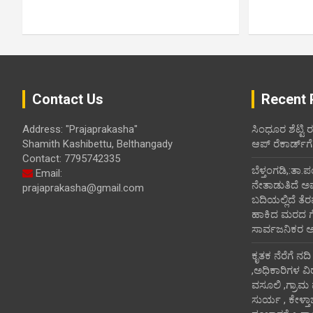
Contact Us
Recent 
Address: "Prajaprakasha"
ಸಿಂಧೂರ ಶೆಟ್ಟಿ 
Shamith Kashibettu, Belthangady
ಆಪ್ ರೆಕಾರ್ಡ್‌ಗೆ
Contact: 7795742335
ಬೆಳ್ತಂಗಡಿ,:ತಾ.
Email:
ನೇತಾಡುತಿದೆ ಅ
prajaprakasha@gmail.com
ಬದಿಯಲ್ಲಿದೆ ತೆರ
ಹಾಕಿದ ಮರದ ಗೆಲ್ಲ
ಸಾರ್ವಜನಿಕರ 
ಕೃತಕ ನೆರೆಗೆ ನದ
,ಅಧಿಕಾರಿಗಳ ವಿ
ವಸೂಲಿ ,ಗ್ರಾಮ
ಸುರ್ಯ , ಕೇಳ್ತ