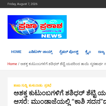
S
Friday, August 7, 2026
k
i
p
t
o
c
o
n
t
HOME
ಎಡಿಟರ್ಸ್ ಚಾಯ್ಸ್
ಸ್ಪೆಷಲ್ ಪೋಸ್ಟ್
ಕ್ರೈಂ
ರಾಜ್ಯ
e
n
t
Home
ಅಶಕ್ತ ಕುಟುಂಬಗಳಿಗೆ ಶಶಿಧರ್ ಶೆಟ್ಟಿ ಯವರಿಂದ ತಾಯಿ ಸ್ಮರಣಾರ್ಥ 
ತಾಜಾ ಸುದ್ದಿ
ತುಳುನಾಡು
ಪ್ರತಿಭೆ
ಅಶಕ್ತ ಕುಟುಂಬಗಳಿಗೆ ಶಶಿಧರ್ ಶೆಟ್ಟಿ
ಆಸರೆ: ಮುಂಡಾಜೆಯಲ್ಲಿ “ಕಾಶಿ ಸದನ”ದ