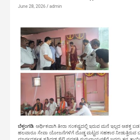
June 28, 2026
admin
ಬೆಳ್ತಂಗಡಿ
: ಅರ್ಥಿಕವಾಗಿ ತೀರಾ ಸಂಕಷ್ಟದಲ್ಲಿ ಇರುವ ಮನೆ ಇಲ್ಲದ ಅಶಕ
ಹಲವಾರೂ ಸೇವಾ ಯೋಜನೆಗಳಿಗೆ ದೊಡ್ಡ ಮಟ್ಟದ ಸಹಕಾರ ನೀಡುತ್ತಿರುವ 
ಮಾರ್ಗದರ್ಶಕ ಶಶಿಧರ್ ಶೆಟ್ಟಿ ನವಶಕ್ತಿ ಗುರುವಾಯನಕೆರೆ ಇವರು ತನ್ನ ತಾಯ