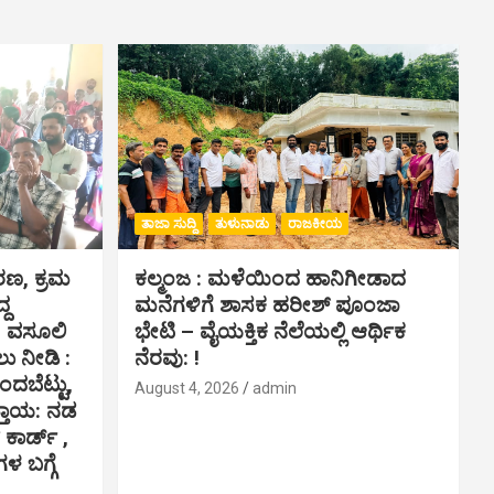
ತಾಜಾ ಸುದ್ದಿ
ತುಳುನಾಡು
ರಾಜಕೀಯ
ಾರಣ, ಕ್ರಮ
ಕಲ್ಮಂಜ : ಮಳೆಯಿಂದ ಹಾನಿಗೀಡಾದ
್ದ
ಮನೆಗಳಿಗೆ ಶಾಸಕ ಹರೀಶ್ ಪೂಂಜಾ
ಕ ವಸೂಲಿ
ಭೇಟಿ – ವೈಯಕ್ತಿಕ ನೆಲೆಯಲ್ಲಿ ಆರ್ಥಿಕ‌
 ನೀಡಿ :
ನೆರವು: !
ಇಂದಬೆಟ್ಟು,
August 4, 2026
admin
್ತಾಯ: ನಡ
ಕಾರ್ಡ್ ,
 ಬಗ್ಗೆ