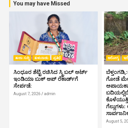
t
You may have Missed
n
a
v
i
ತಾಜಾ ಸುದ್ದಿ
ತುಳುನಾಡು
ಪ್ರತಿಭೆ
ಆರೋಗ್ಯ
ಇದೇ
g
a
ಸಿಂಧೂರ ಶೆಟ್ಟಿ ರಚಿಸಿದ ಸ್ಕ್ರಿಬಲ್ ಆರ್ಟ್
ಬೆಳ್ತಂಗಡಿ,
ಇಂಡಿಯಾ ಬುಕ್ ಆಪ್ ರೆಕಾರ್ಡ್‌ಗೆ
ಗೋಡೆ ಮೇಲ
t
ಸೇರ್ಪಡೆ:
ಅಪಾಯಕಾರಿ
ಬದಿಯಲ್ಲಿದೆ
i
August 7, 2026
admin
ಕೊಳೆಯುತ್
o
ಗೆಲ್ಲುಗಳು: 
ಸಾರ್ವಜನ
n
August 5, 2