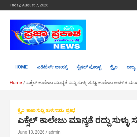
S
Friday, August 7, 2026
k
i
p
t
o
c
o
n
t
HOME
ಎಡಿಟರ್ಸ್ ಚಾಯ್ಸ್
ಸ್ಪೆಷಲ್ ಪೋಸ್ಟ್
ಕ್ರೈಂ
ರಾಜ್ಯ
e
n
t
Home
ಎಕ್ಸೆಲ್ ಕಾಲೇಜು ಮಾನ್ಯತೆ ರದ್ದು ಸುಳ್ಳು ಸುದ್ದಿ; ಕಾಲೇಜು ಆಡಳಿತ ಮಂಡಳ
ಕ್ರೈಂ
ತಾಜಾ ಸುದ್ದಿ
ತುಳುನಾಡು
ಪ್ರತಿಭೆ
ಎಕ್ಸೆಲ್ ಕಾಲೇಜು ಮಾನ್ಯತೆ ರದ್ದು ಸುಳ್ಳು 
June 13, 2026
admin