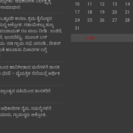
ುಗಳು: ಅಧಿಕಾರಿಗಳ ನಿರ್ಲಕ್ಷ್ಯಕ್ಕೆ
10
11
12
13
14
ಅಸಾಮಾಧಾನ:
17
18
19
20
21
ಿ ಒತ್ತುವರಿ ಕಾರಣ, ಕ್ರಮ ಕೈಗೊಳ್ಳದ
24
25
26
27
28
ರುದ್ದ ಆಕ್ರೋಶ: ಗಡಾಯಿಕಲ್ಲು ಶುಲ್ಕ
31
 ಪಂಚಾಯತ್ ಗೂ ಪಾಲು ನೀಡಿ : ಉಜಿರೆ,
ಾಜೆ, ಇಂದಬೆಟ್ಟು, ಮೂಲಕ ಬಸ್
« Jul
ತಾಯ: ನಡ ಗ್ರಾಮ ಸಭೆ, ಚರಂಡಿ , ರೇಶನ್
ದಂತೆ ಹಲವಾರು ವಿಚಾರಗಳ ಬಗ್ಗೆ
:
ಯಿಂದ ಹಾನಿಗೀಡಾದ ಮನೆಗಳಿಗೆ ಶಾಸಕ
ೇಟಿ – ವೈಯಕ್ತಿಕ ನೆಲೆಯಲ್ಲಿ ಆರ್ಥಿಕ‌
ಮಪ್ರಾಂತ್ಯದ ವತಿಯಿಂದ ಶಾಸಕರಿಗೆ
 ಅಧಿಕಾರಿಗಳ ಗೈರು, ಸಮಸ್ಯೆಗಳಿಗೆ
ಯಾರು, ಗ್ರಾಮಸ್ಥರು ಆಕ್ರೋಶ,