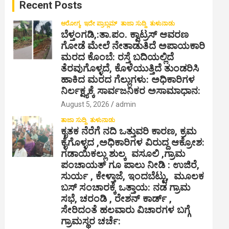
Recent Posts
h
ಆರೋಗ್ಯ
ಇದೇ ಪ್ರಾಬ್ಲಮ್
ತಾಜಾ ಸುದ್ದಿ
ತುಳುನಾಡು
ಬೆಳ್ತಂಗಡಿ,:ತಾ.ಪಂ‌. ಕ್ವಾಟ್ರಸ್ ಆವರಣ
ಗೋಡೆ ಮೇಲೆ ನೇತಾಡುತಿದೆ ಅಪಾಯಕಾರಿ
ಮರದ ಕೊಂಬೆ: ರಸ್ತೆ ಬದಿಯಲ್ಲಿದೆ
ತೆರವುಗೊಳ್ಳದೆ, ಕೊಳೆಯುತ್ತಿದೆ ತುಂಡರಿಸಿ
ಹಾಕಿದ ಮರದ ಗೆಲ್ಲುಗಳು: ಅಧಿಕಾರಿಗಳ
ನಿರ್ಲಕ್ಷ್ಯಕ್ಕೆ ಸಾರ್ವಜನಿಕರ ಅಸಾಮಾಧಾನ:
August 5, 2026
admin
ತಾಜಾ ಸುದ್ದಿ
ತುಳುನಾಡು
ಕೃತಕ ನೆರೆಗೆ ನದಿ ಒತ್ತುವರಿ ಕಾರಣ, ಕ್ರಮ
ಕೈಗೊಳ್ಳದ ,ಅಧಿಕಾರಿಗಳ ವಿರುದ್ದ ಆಕ್ರೋಶ:
ಗಡಾಯಿಕಲ್ಲು ಶುಲ್ಕ ವಸೂಲಿ ,ಗ್ರಾಮ
ಪಂಚಾಯತ್ ಗೂ ಪಾಲು ನೀಡಿ : ಉಜಿರೆ,
ಸುರ್ಯ , ಕೇಳ್ತಾಜೆ, ಇಂದಬೆಟ್ಟು, ಮೂಲಕ
ಬಸ್ ಸಂಚಾರಕ್ಕೆ ಒತ್ತಾಯ: ನಡ ಗ್ರಾಮ
ಸಭೆ, ಚರಂಡಿ , ರೇಶನ್ ಕಾರ್ಡ್ ,
ಸೇರಿದಂತೆ ಹಲವಾರು ವಿಚಾರಗಳ ಬಗ್ಗೆ
ಗ್ರಾಮಸ್ಥರ ಚರ್ಚೆ: