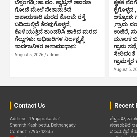
t
ಬೆಳ್ತಂಗಡಿ,:ತಾ.ಪಂ‌. ಕ್ವಾಟ್ರಸ್ ಆವರಣ
ಕೃತಕ ನೆರೆಗ
ಗೋಡೆ ಮೇಲೆ ನೇತಾಡುತಿದೆ
ಕೈಗೊಳ್ಳದ 
i
ಅಪಾಯಕಾರಿ ಮರದ ಕೊಂಬೆ: ರಸ್ತೆ
ಆಕ್ರೋಶ: 
ಬದಿಯಲ್ಲಿದೆ ತೆರವುಗೊಳ್ಳದೆ,
,ಗ್ರಾಮ ಪ
o
ಕೊಳೆಯುತ್ತಿದೆ ತುಂಡರಿಸಿ ಹಾಕಿದ ಮರದ
ಉಜಿರೆ, ಸು
n
ಗೆಲ್ಲುಗಳು: ಅಧಿಕಾರಿಗಳ ನಿರ್ಲಕ್ಷ್ಯಕ್ಕೆ
ಮೂಲಕ ಬಸ್
ಸಾರ್ವಜನಿಕರ ಅಸಾಮಾಧಾನ:
ಗ್ರಾಮ ಸಭೆ
ಸೇರಿದಂತೆ
August 5, 2026
admin
ಗ್ರಾಮಸ್ಥರ 
August 5, 2
Contact Us
Recent 
Address: "Prajaprakasha"
ಬೆಳ್ತಂಗಡಿ,:ತಾ.
Shamith Kashibettu, Belthangady
ನೇತಾಡುತಿದೆ ಅ
Contact: 7795742335
ಬದಿಯಲ್ಲಿದೆ ತೆರ