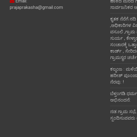
Email:
ಹಾಕಿದ ಮರದ ಗೆಲ್ಲ
prajaprakasha@gmail.com
ಸಾರ್ವಜನಿಕರ 
ಕೃತಕ ನೆರೆಗೆ ನದ
,ಅಧಿಕಾರಿಗಳ ವಿ
ವಸೂಲಿ ,ಗ್ರಾಮ
ಸುರ್ಯ , ಕೇಳ್ತ
ಸಂಚಾರಕ್ಕೆ ಒತ್
ಕಾರ್ಡ್ , ಸೇರಿ
ಗ್ರಾಮಸ್ಥರ ಚರ್ಚೆ
ಕಲ್ಮಂಜ : ಮಳೆ
ಹರೀಶ್ ಪೂಂಜಾ ಭ
ನೆರವು: !
ಬೆಳ್ತಂಗಡಿ ಧರ್
ಅಭಿನಂದನೆ:
ನಡ ಗ್ರಾಮ ಸಭೆ,
ಸ್ಪಂದಿಸುವವರು 