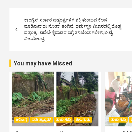
P
ಕಾಂಗ್ರೆಸ್ ಸರ್ಕಾರ ಷಡ್ಯಂತ್ರಗಳಿಗೆ ಶಕ್ತಿ ತುಂಬುವ ಕೆಲಸ
o
ಮಾಡಿರುವುದು ನೋವು ತಂದಿದೆ. ಧರ್ಮಸ್ಥಳ ವಿಚಾರದಲ್ಲಿ ದೊಡ್ಡ
ಷಡ್ಯಂತ್ರ , ವಿದೇಶಿ ಕೈವಾಡದ ಬಗ್ಗೆ ತನಿಖೆಯಾಗಬೇಕು,ಬಿ.ವೈ.
s
ವಿಜಯೇಂದ್ರ:
t
n
You may have Missed
a
v
i
g
a
ಆರೋಗ್ಯ
ಇದೇ ಪ್ರಾಬ್ಲಮ್
ತಾಜಾ ಸುದ್ದಿ
ತುಳುನಾಡು
ತಾಜಾ ಸುದ್ದಿ