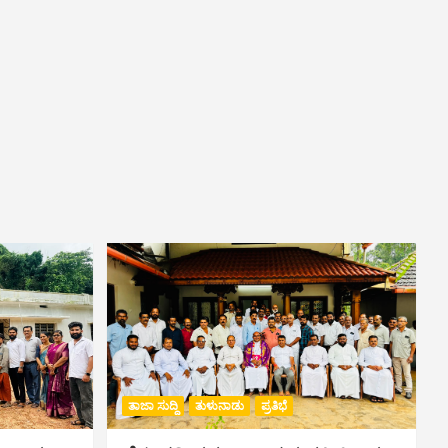
ತಾಜಾ ಸುದ್ದಿ
ತುಳುನಾಡು
ಪ್ರತಿಭೆ