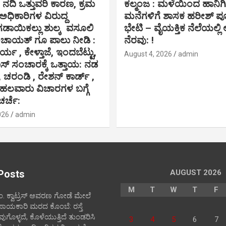
ೆ ನದಿ ಒತ್ತುವರಿ ಕಾರಣ, ಕ್ರಮ
ಕಲ್ಮಂಜ : ಮಳೆಯಿಂದ ಹಾನಿ
,ಅಧಿಕಾರಿಗಳ ವಿರುದ್ದ
ಮನೆಗಳಿಗೆ ಶಾಸಕ ಹರೀಶ್ 
ಗಡಾಯಿಕಲ್ಲು ಶುಲ್ಕ ವಸೂಲಿ
ಭೇಟಿ – ವೈಯಕ್ತಿಕ ನೆಲೆಯಲ್ಲಿ ಆ
ಂಚಾಯತ್ ಗೂ ಪಾಲು ನೀಡಿ :
ನೆರವು: !
ರ್ಯ , ಕೇಳ್ತಾಜೆ, ಇಂದಬೆಟ್ಟು,
August 4, 2026
admin
 ಸಂಚಾರಕ್ಕೆ ಒತ್ತಾಯ: ನಡ
, ಚರಂಡಿ , ರೇಶನ್ ಕಾರ್ಡ್ ,
 ಹಲವಾರು ವಿಚಾರಗಳ ಬಗ್ಗೆ
ಚರ್ಚೆ:
026
admin
Posts
AUGUST 2026
M
T
W
T
F
ಪಂ‌. ಕ್ವಾಟ್ರಸ್ ಆವರಣ ಗೋಡೆ ಮೇಲೆ
ಪಾಯಕಾರಿ ಮರದ ಕೊಂಬೆ: ರಸ್ತೆ
ವುಗೊಳ್ಳದೆ, ಕೊಳೆಯುತ್ತಿದೆ ತುಂಡರಿಸಿ
3
4
5
6
7