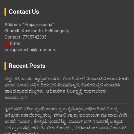
Contact Us
Address: "Prajaprakasha"
Shamith Kashibettu, Belthangady
Contact: 7795742335
Email:
prajaprakasha@gmail.com
Recent Posts
ಬೆಳ್ತಂಗಡಿ,:ತಾ.ಪಂ‌. ಕ್ವಾಟ್ರಸ್ ಆವರಣ ಗೋಡೆ ಮೇಲೆ ನೇತಾಡುತಿದೆ ಅಪಾಯಕಾರಿ
ಮರದ ಕೊಂಬೆ: ರಸ್ತೆ ಬದಿಯಲ್ಲಿದೆ ತೆರವುಗೊಳ್ಳದೆ, ಕೊಳೆಯುತ್ತಿದೆ ತುಂಡರಿಸಿ
ಹಾಕಿದ ಮರದ ಗೆಲ್ಲುಗಳು: ಅಧಿಕಾರಿಗಳ ನಿರ್ಲಕ್ಷ್ಯಕ್ಕೆ ಸಾರ್ವಜನಿಕರ
ಅಸಾಮಾಧಾನ:
ಕೃತಕ ನೆರೆಗೆ ನದಿ ಒತ್ತುವರಿ ಕಾರಣ, ಕ್ರಮ ಕೈಗೊಳ್ಳದ ,ಅಧಿಕಾರಿಗಳ ವಿರುದ್ದ
ಆಕ್ರೋಶ: ಗಡಾಯಿಕಲ್ಲು ಶುಲ್ಕ ವಸೂಲಿ ,ಗ್ರಾಮ ಪಂಚಾಯತ್ ಗೂ ಪಾಲು ನೀಡಿ :
ಉಜಿರೆ, ಸುರ್ಯ , ಕೇಳ್ತಾಜೆ, ಇಂದಬೆಟ್ಟು, ಮೂಲಕ ಬಸ್ ಸಂಚಾರಕ್ಕೆ ಒತ್ತಾಯ:
ನಡ ಗ್ರಾಮ ಸಭೆ, ಚರಂಡಿ , ರೇಶನ್ ಕಾರ್ಡ್ , ಸೇರಿದಂತೆ ಹಲವಾರು ವಿಚಾರಗಳ