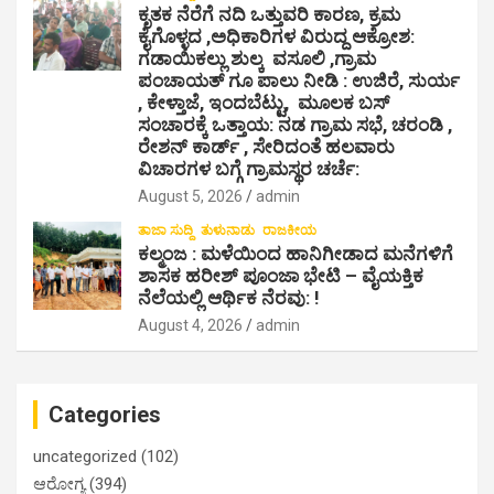
ಕೃತಕ ನೆರೆಗೆ ನದಿ ಒತ್ತುವರಿ ಕಾರಣ, ಕ್ರಮ
ಕೈಗೊಳ್ಳದ ,ಅಧಿಕಾರಿಗಳ ವಿರುದ್ದ ಆಕ್ರೋಶ:
ಗಡಾಯಿಕಲ್ಲು ಶುಲ್ಕ ವಸೂಲಿ ,ಗ್ರಾಮ
ಪಂಚಾಯತ್ ಗೂ ಪಾಲು ನೀಡಿ : ಉಜಿರೆ, ಸುರ್ಯ
, ಕೇಳ್ತಾಜೆ, ಇಂದಬೆಟ್ಟು, ಮೂಲಕ ಬಸ್
ಸಂಚಾರಕ್ಕೆ ಒತ್ತಾಯ: ನಡ ಗ್ರಾಮ ಸಭೆ, ಚರಂಡಿ ,
ರೇಶನ್ ಕಾರ್ಡ್ , ಸೇರಿದಂತೆ ಹಲವಾರು
ವಿಚಾರಗಳ ಬಗ್ಗೆ ಗ್ರಾಮಸ್ಥರ ಚರ್ಚೆ:
August 5, 2026
admin
ತಾಜಾ ಸುದ್ದಿ
ತುಳುನಾಡು
ರಾಜಕೀಯ
ಕಲ್ಮಂಜ : ಮಳೆಯಿಂದ ಹಾನಿಗೀಡಾದ ಮನೆಗಳಿಗೆ
ಶಾಸಕ ಹರೀಶ್ ಪೂಂಜಾ ಭೇಟಿ – ವೈಯಕ್ತಿಕ
ನೆಲೆಯಲ್ಲಿ ಆರ್ಥಿಕ‌ ನೆರವು: !
August 4, 2026
admin
Categories
uncategorized
(102)
ಆರೋಗ್ಯ
(394)