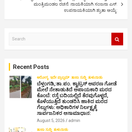
ಮಂತ್ರಿಮಂಡಲ ರಚನೆ: ನಾಯಕಿಯಾಗಿ ಸಂಜನಾ ಎಸ್.
n
ಉಪನಾಯಕಿಯಾಗಿ ಶ್ರುತಾ ಆಯ್ಕೆ:
a
v
i
S
e
g
a
a
r
c
t
Recent Posts
h
i
ಆರೋಗ್ಯ
ಇದೇ ಪ್ರಾಬ್ಲಮ್
ತಾಜಾ ಸುದ್ದಿ
ತುಳುನಾಡು
o
ಬೆಳ್ತಂಗಡಿ,:ತಾ.ಪಂ‌. ಕ್ವಾಟ್ರಸ್ ಆವರಣ ಗೋಡೆ
ಮೇಲೆ ನೇತಾಡುತಿದೆ ಅಪಾಯಕಾರಿ ಮರದ
n
ಕೊಂಬೆ: ರಸ್ತೆ ಬದಿಯಲ್ಲಿದೆ ತೆರವುಗೊಳ್ಳದೆ,
ಕೊಳೆಯುತ್ತಿದೆ ತುಂಡರಿಸಿ ಹಾಕಿದ ಮರದ
ಗೆಲ್ಲುಗಳು: ಅಧಿಕಾರಿಗಳ ನಿರ್ಲಕ್ಷ್ಯಕ್ಕೆ
ಸಾರ್ವಜನಿಕರ ಅಸಾಮಾಧಾನ:
August 5, 2026
admin
ತಾಜಾ ಸುದ್ದಿ
ತುಳುನಾಡು