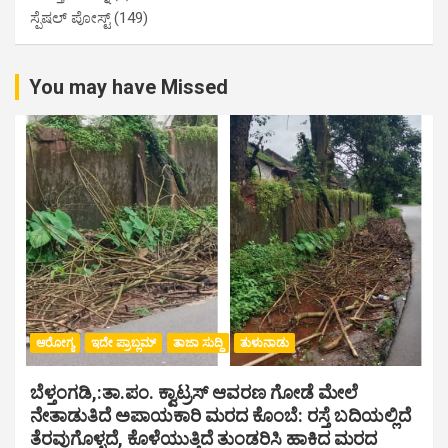
ಸ್ಪೆಷಲ್ ಪೋಸ್ಟ್
(149)
You may have Missed
ಆರೋಗ್ಯ
ಇದೇ ಪ್ರಾಬ್ಲಮ್
ತಾಜಾ ಸುದ್ದಿ
ತುಳುನಾಡು
ಬೆಳ್ತಂಗಡಿ,:ತಾ.ಪಂ‌. ಕ್ವಾಟ್ರಸ್ ಆವರಣ ಗೋಡೆ ಮೇಲೆ
ನೇತಾಡುತಿದೆ ಅಪಾಯಕಾರಿ ಮರದ ಕೊಂಬೆ: ರಸ್ತೆ ಬದಿಯಲ್ಲಿದೆ
ತೆರವುಗೊಳ್ಳದೆ, ಕೊಳೆಯುತ್ತಿದೆ ತುಂಡರಿಸಿ ಹಾಕಿದ ಮರದ