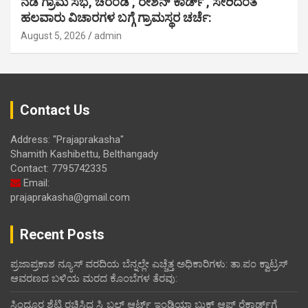
ನಡ ಗ್ರಾಮ ಸಭೆ, ಚರಂಡಿ , ರೇಶನ್ ಕಾರ್ಡ್ , ಸೇರಿದಂತೆ
ಹಲವಾರು ವಿಚಾರಗಳ ಬಗ್ಗೆ ಗ್ರಾಮಸ್ಥರ ಚರ್ಚೆ:
August 5, 2026
admin
Contact Us
Address: "Prajaprakasha"
Shamith Kashibettu, Belthangady
Contact: 7795742335
Email:
prajaprakasha@gmail.com
Recent Posts
ಪ್ರಜಾಪ್ರಕಾಶ ನ್ಯೂಸ್ ವರದಿಯ ಬೆನ್ನಲ್ಲೇ ಎಚ್ಚೆತ್ತ ಅಧಿಕಾರಿಗಳು: ತಾ.ಪಂ ಕ್ವಾಟ್ರಸ್
ಆವರಣದ ಬಳಿಯ ಮರದ ಕೊಂಬೆಗಳ ತೆರವು:
ಸಿಂಧೂರ ಶೆಟ್ಟಿ ರಚಿಸಿದ ಸ್ಕ್ರಿಬಲ್ ಆರ್ಟ್ ಇಂಡಿಯಾ ಬುಕ್ ಆಪ್ ರೆಕಾರ್ಡ್‌ಗೆ