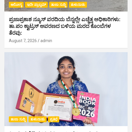
ಆರೋಗ್ಯ
ಇದೇ ಪ್ರಾಬ್ಲಮ್
ತಾಜಾ ಸುದ್ದಿ
ತುಳುನಾಡು
ಪ್ರಜಾಪ್ರಕಾಶ ನ್ಯೂಸ್ ವರದಿಯ ಬೆನ್ನಲ್ಲೇ ಎಚ್ಚೆತ್ತ ಅಧಿಕಾರಿಗಳು:
ತಾ.ಪಂ ಕ್ವಾಟ್ರಸ್ ಆವರಣದ ಬಳಿಯ ಮರದ ಕೊಂಬೆಗಳ
ತೆರವು:
August 7, 2026
admin
ತಾಜಾ ಸುದ್ದಿ
ತುಳುನಾಡು
ಪ್ರತಿಭೆ