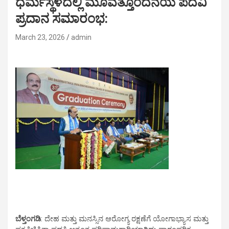
ಧರ್ಮಸ್ಥಳದಲ್ಲಿ ಮೂವತ್ತೊಂದನೆಯ ಪದವಿ
ಪ್ರದಾನ ಸಮಾರಂಭ:
March 23, 2026
admin
ಬೆಳ್ತಂಗಡಿ
: ದೇಹ ಮತ್ತು ಮನಸ್ಸಿನ ಆರೋಗ್ಯ ರಕ್ಷಣೆಗೆ ಯೋಗಾಭ್ಯಾಸ ಮತ್ತು