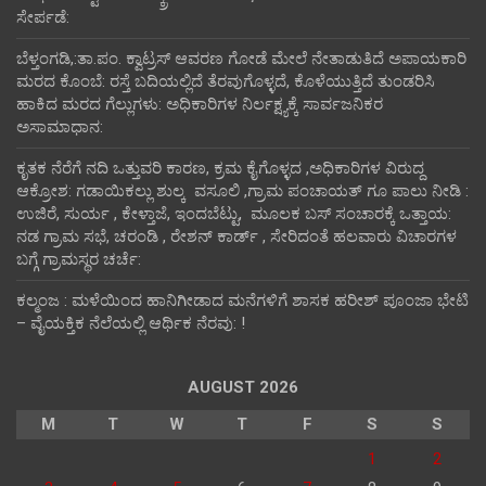
ಸೇರ್ಪಡೆ:
ಬೆಳ್ತಂಗಡಿ,:ತಾ.ಪಂ‌. ಕ್ವಾಟ್ರಸ್ ಆವರಣ ಗೋಡೆ ಮೇಲೆ ನೇತಾಡುತಿದೆ ಅಪಾಯಕಾರಿ
ಮರದ ಕೊಂಬೆ: ರಸ್ತೆ ಬದಿಯಲ್ಲಿದೆ ತೆರವುಗೊಳ್ಳದೆ, ಕೊಳೆಯುತ್ತಿದೆ ತುಂಡರಿಸಿ
ಹಾಕಿದ ಮರದ ಗೆಲ್ಲುಗಳು: ಅಧಿಕಾರಿಗಳ ನಿರ್ಲಕ್ಷ್ಯಕ್ಕೆ ಸಾರ್ವಜನಿಕರ
ಅಸಾಮಾಧಾನ:
ಕೃತಕ ನೆರೆಗೆ ನದಿ ಒತ್ತುವರಿ ಕಾರಣ, ಕ್ರಮ ಕೈಗೊಳ್ಳದ ,ಅಧಿಕಾರಿಗಳ ವಿರುದ್ದ
ಆಕ್ರೋಶ: ಗಡಾಯಿಕಲ್ಲು ಶುಲ್ಕ ವಸೂಲಿ ,ಗ್ರಾಮ ಪಂಚಾಯತ್ ಗೂ ಪಾಲು ನೀಡಿ :
ಉಜಿರೆ, ಸುರ್ಯ , ಕೇಳ್ತಾಜೆ, ಇಂದಬೆಟ್ಟು, ಮೂಲಕ ಬಸ್ ಸಂಚಾರಕ್ಕೆ ಒತ್ತಾಯ:
ನಡ ಗ್ರಾಮ ಸಭೆ, ಚರಂಡಿ , ರೇಶನ್ ಕಾರ್ಡ್ , ಸೇರಿದಂತೆ ಹಲವಾರು ವಿಚಾರಗಳ
ಬಗ್ಗೆ ಗ್ರಾಮಸ್ಥರ ಚರ್ಚೆ:
ಕಲ್ಮಂಜ : ಮಳೆಯಿಂದ ಹಾನಿಗೀಡಾದ ಮನೆಗಳಿಗೆ ಶಾಸಕ ಹರೀಶ್ ಪೂಂಜಾ ಭೇಟಿ
– ವೈಯಕ್ತಿಕ ನೆಲೆಯಲ್ಲಿ ಆರ್ಥಿಕ‌ ನೆರವು: !
AUGUST 2026
M
T
W
T
F
S
S
1
2