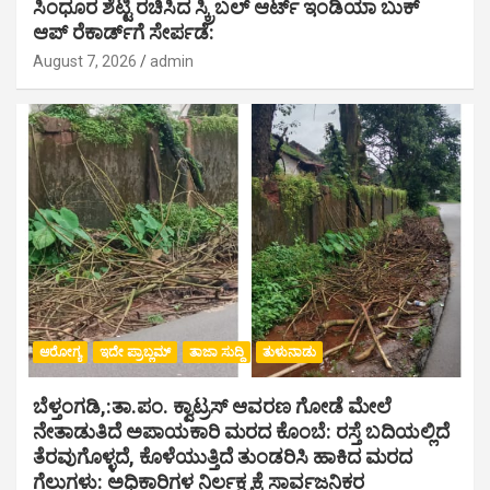
ಸಿಂಧೂರ ಶೆಟ್ಟಿ ರಚಿಸಿದ ಸ್ಕ್ರಿಬಲ್ ಆರ್ಟ್ ಇಂಡಿಯಾ ಬುಕ್
ಆಪ್ ರೆಕಾರ್ಡ್‌ಗೆ ಸೇರ್ಪಡೆ:
August 7, 2026
admin
ಆರೋಗ್ಯ
ಇದೇ ಪ್ರಾಬ್ಲಮ್
ತಾಜಾ ಸುದ್ದಿ
ತುಳುನಾಡು
ಬೆಳ್ತಂಗಡಿ,:ತಾ.ಪಂ‌. ಕ್ವಾಟ್ರಸ್ ಆವರಣ ಗೋಡೆ ಮೇಲೆ
ನೇತಾಡುತಿದೆ ಅಪಾಯಕಾರಿ ಮರದ ಕೊಂಬೆ: ರಸ್ತೆ ಬದಿಯಲ್ಲಿದೆ
ತೆರವುಗೊಳ್ಳದೆ, ಕೊಳೆಯುತ್ತಿದೆ ತುಂಡರಿಸಿ ಹಾಕಿದ ಮರದ
ಗೆಲ್ಲುಗಳು: ಅಧಿಕಾರಿಗಳ ನಿರ್ಲಕ್ಷ್ಯಕ್ಕೆ ಸಾರ್ವಜನಿಕರ