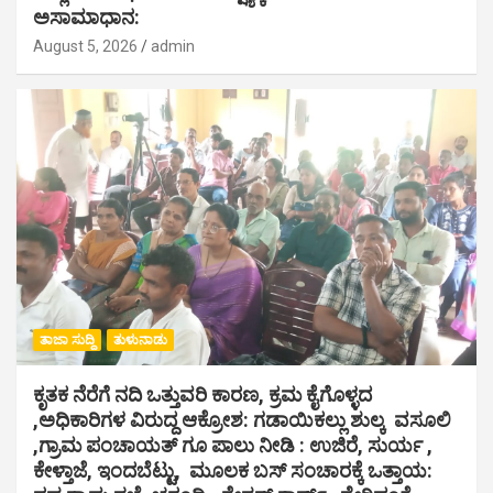
ಅಸಾಮಾಧಾನ:
August 5, 2026
admin
ತಾಜಾ ಸುದ್ದಿ
ತುಳುನಾಡು
ಕೃತಕ ನೆರೆಗೆ ನದಿ ಒತ್ತುವರಿ ಕಾರಣ, ಕ್ರಮ ಕೈಗೊಳ್ಳದ
,ಅಧಿಕಾರಿಗಳ ವಿರುದ್ದ ಆಕ್ರೋಶ: ಗಡಾಯಿಕಲ್ಲು ಶುಲ್ಕ ವಸೂಲಿ
,ಗ್ರಾಮ ಪಂಚಾಯತ್ ಗೂ ಪಾಲು ನೀಡಿ : ಉಜಿರೆ, ಸುರ್ಯ ,
ಕೇಳ್ತಾಜೆ, ಇಂದಬೆಟ್ಟು, ಮೂಲಕ ಬಸ್ ಸಂಚಾರಕ್ಕೆ ಒತ್ತಾಯ: