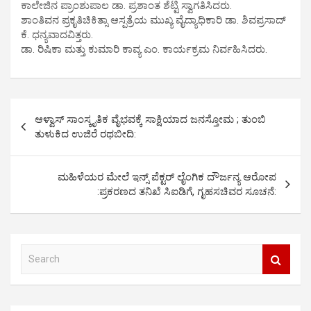
ಕಾಲೇಜಿನ ಪ್ರಾಂಶುಪಾಲ ಡಾ. ಪ್ರಶಾಂತ ಶೆಟ್ಟಿ ಸ್ವಾಗತಿಸಿದರು.
ಶಾಂತಿವನ ಪ್ರಕೃತಿಚಿಕಿತ್ಸಾ ಆಸ್ಪತ್ರೆಯ ಮುಖ್ಯ ವೈದ್ಯಾಧಿಕಾರಿ ಡಾ. ಶಿವಪ್ರಸಾದ್
ಕೆ. ಧನ್ಯವಾದವಿತ್ತರು.
ಡಾ. ರಿಷಿಕಾ ಮತ್ತು ಕುಮಾರಿ ಕಾವ್ಯ ಎಂ. ಕಾರ್ಯಕ್ರಮ ನಿರ್ವಹಿಸಿದರು.
P
ಆಳ್ವಾಸ್ ಸಾಂಸ್ಕೃತಿಕ ವೈಭವಕ್ಕೆ ಸಾಕ್ಷಿಯಾದ ಜನಸ್ತೋಮ ; ತುಂಬಿ
o
ತುಳುಕಿದ ಉಜಿರೆ ರಥಬೀದಿ:
s
t
ಮಹಿಳೆಯರ ಮೇಲೆ ಇನ್ಸ್ ಪೆಕ್ಟರ್ ಲೈಂಗಿಕ ದೌರ್ಜನ್ಯ ಆರೋಪ
:ಪ್ರಕರಣದ ತನಿಖೆ ಸಿಐಡಿಗೆ, ಗೃಹಸಚಿವರ ಸೂಚನೆ:
n
a
v
S
i
e
a
g
r
a
c