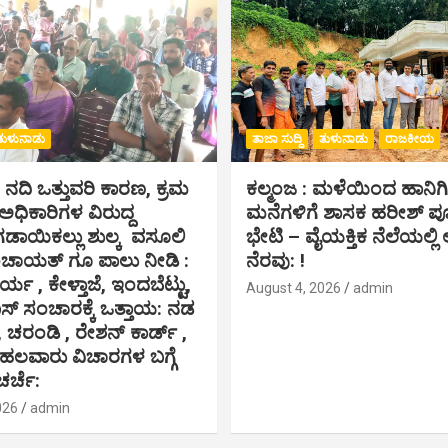
ತುಳುನಾಡು
ತಾಜಾ ಸುದ್ದಿ
ತುಳುನಾಡು
ರಾಜಕೀಯ
ೆ ನದಿ ಒತ್ತುವರಿ ಕಾರಣ, ಕ್ರಮ
ಕಲ್ಮಂಜ : ಮಳೆಯಿಂದ ಹಾನಿ
,ಅಧಿಕಾರಿಗಳ ವಿರುದ್ದ
ಮನೆಗಳಿಗೆ ಶಾಸಕ ಹರೀಶ್ 
ಗಡಾಯಿಕಲ್ಲು ಶುಲ್ಕ ವಸೂಲಿ
ಭೇಟಿ – ವೈಯಕ್ತಿಕ ನೆಲೆಯಲ್ಲಿ ಆ
ಂಚಾಯತ್ ಗೂ ಪಾಲು ನೀಡಿ :
ನೆರವು: !
ರ್ಯ , ಕೇಳ್ತಾಜೆ, ಇಂದಬೆಟ್ಟು,
August 4, 2026
admin
 ಸಂಚಾರಕ್ಕೆ ಒತ್ತಾಯ: ನಡ
, ಚರಂಡಿ , ರೇಶನ್ ಕಾರ್ಡ್ ,
 ಹಲವಾರು ವಿಚಾರಗಳ ಬಗ್ಗೆ
ಚರ್ಚೆ:
026
admin