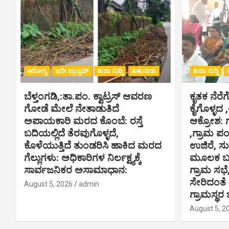
ಆರೋಗ್ಯ
ಇದೇ ಪ್ರಾಬ್ಲಮ್
ತಾಜಾ ಸುದ್ದಿ
ತುಳುನಾಡು
ತಾಜಾ ಸುದ್ದಿ
ಬೆಳ್ತಂಗಡಿ,:ತಾ.ಪಂ‌. ಕ್ವಾಟ್ರಸ್ ಆವರಣ
ಕೃತಕ ನೆರೆಗ
ಗೋಡೆ ಮೇಲೆ ನೇತಾಡುತಿದೆ
ಕೈಗೊಳ್ಳದ 
ಅಪಾಯಕಾರಿ ಮರದ ಕೊಂಬೆ: ರಸ್ತೆ
ಆಕ್ರೋಶ: 
ಬದಿಯಲ್ಲಿದೆ ತೆರವುಗೊಳ್ಳದೆ,
,ಗ್ರಾಮ ಪ
ಕೊಳೆಯುತ್ತಿದೆ ತುಂಡರಿಸಿ ಹಾಕಿದ ಮರದ
ಉಜಿರೆ, ಸು
ಗೆಲ್ಲುಗಳು: ಅಧಿಕಾರಿಗಳ ನಿರ್ಲಕ್ಷ್ಯಕ್ಕೆ
ಮೂಲಕ ಬಸ್
ಸಾರ್ವಜನಿಕರ ಅಸಾಮಾಧಾನ:
ಗ್ರಾಮ ಸಭೆ
ಸೇರಿದಂತೆ
August 5, 2026
admin
ಗ್ರಾಮಸ್ಥರ 
August 5, 2