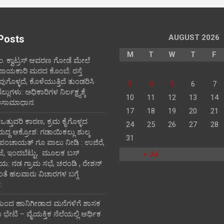
Posts
AUGUST 2026
M
T
W
T
F
ಪಂ‌. ಕ್ವಾಟ್ರಸ್ ಆವರಣ ಗೋಡೆ ಮೇಲೆ
ಪಾಯಕಾರಿ ಮರದ ಕೊಂಬೆ: ರಸ್ತೆ
ವುಗೊಳ್ಳದೆ, ಕೊಳೆಯುತ್ತಿದೆ ತುಂಡರಿಸಿ
3
4
5
6
7
ುಗಳು: ಅಧಿಕಾರಿಗಳ ನಿರ್ಲಕ್ಷ್ಯಕ್ಕೆ
10
11
12
13
14
ಅಸಾಮಾಧಾನ:
17
18
19
20
21
ಿ ಒತ್ತುವರಿ ಕಾರಣ, ಕ್ರಮ ಕೈಗೊಳ್ಳದ
24
25
26
27
28
ರುದ್ದ ಆಕ್ರೋಶ: ಗಡಾಯಿಕಲ್ಲು ಶುಲ್ಕ
31
 ಪಂಚಾಯತ್ ಗೂ ಪಾಲು ನೀಡಿ : ಉಜಿರೆ,
ಾಜೆ, ಇಂದಬೆಟ್ಟು, ಮೂಲಕ ಬಸ್
« Jul
ತಾಯ: ನಡ ಗ್ರಾಮ ಸಭೆ, ಚರಂಡಿ , ರೇಶನ್
ದಂತೆ ಹಲವಾರು ವಿಚಾರಗಳ ಬಗ್ಗೆ
:
ಯಿಂದ ಹಾನಿಗೀಡಾದ ಮನೆಗಳಿಗೆ ಶಾಸಕ
ೇಟಿ – ವೈಯಕ್ತಿಕ ನೆಲೆಯಲ್ಲಿ ಆರ್ಥಿಕ‌