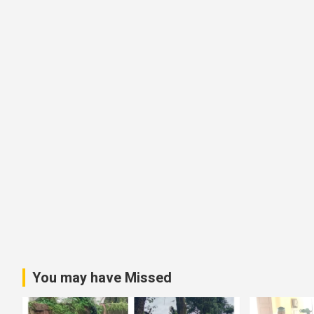
v
i
g
a
t
i
o
n
You may have Missed