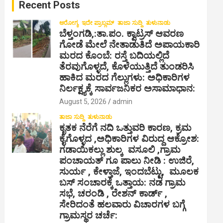
Recent Posts
h
ಆರೋಗ್ಯ
ಇದೇ ಪ್ರಾಬ್ಲಮ್
ತಾಜಾ ಸುದ್ದಿ
ತುಳುನಾಡು
ಬೆಳ್ತಂಗಡಿ,:ತಾ.ಪಂ‌. ಕ್ವಾಟ್ರಸ್ ಆವರಣ
ಗೋಡೆ ಮೇಲೆ ನೇತಾಡುತಿದೆ ಅಪಾಯಕಾರಿ
ಮರದ ಕೊಂಬೆ: ರಸ್ತೆ ಬದಿಯಲ್ಲಿದೆ
ತೆರವುಗೊಳ್ಳದೆ, ಕೊಳೆಯುತ್ತಿದೆ ತುಂಡರಿಸಿ
ಹಾಕಿದ ಮರದ ಗೆಲ್ಲುಗಳು: ಅಧಿಕಾರಿಗಳ
ನಿರ್ಲಕ್ಷ್ಯಕ್ಕೆ ಸಾರ್ವಜನಿಕರ ಅಸಾಮಾಧಾನ:
August 5, 2026
admin
ತಾಜಾ ಸುದ್ದಿ
ತುಳುನಾಡು
ಕೃತಕ ನೆರೆಗೆ ನದಿ ಒತ್ತುವರಿ ಕಾರಣ, ಕ್ರಮ
ಕೈಗೊಳ್ಳದ ,ಅಧಿಕಾರಿಗಳ ವಿರುದ್ದ ಆಕ್ರೋಶ:
ಗಡಾಯಿಕಲ್ಲು ಶುಲ್ಕ ವಸೂಲಿ ,ಗ್ರಾಮ
ಪಂಚಾಯತ್ ಗೂ ಪಾಲು ನೀಡಿ : ಉಜಿರೆ,
ಸುರ್ಯ , ಕೇಳ್ತಾಜೆ, ಇಂದಬೆಟ್ಟು, ಮೂಲಕ
ಬಸ್ ಸಂಚಾರಕ್ಕೆ ಒತ್ತಾಯ: ನಡ ಗ್ರಾಮ
ಸಭೆ, ಚರಂಡಿ , ರೇಶನ್ ಕಾರ್ಡ್ ,
ಸೇರಿದಂತೆ ಹಲವಾರು ವಿಚಾರಗಳ ಬಗ್ಗೆ
ಗ್ರಾಮಸ್ಥರ ಚರ್ಚೆ: