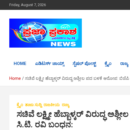
S
Friday, August 7, 2026
k
i
p
t
o
c
o
n
t
HOME
ಎಡಿಟರ್ಸ್ ಚಾಯ್ಸ್
ಸ್ಪೆಷಲ್ ಪೋಸ್ಟ್
ಕ್ರೈಂ
ರಾಜ್ಯ
e
n
t
Home
ಸಚಿವೆ ಲಕ್ಷ್ಮೀ ಹೆಬ್ಬಾಳ್ಕರ್ ವಿರುದ್ಧ ಅಶ್ಲೀಲ ಪದ ಬಳಕೆ ಆರೋಪ: ಬಿಜೆ
ಕ್ರೈಂ
ತಾಜಾ ಸುದ್ದಿ
ರಾಜಕೀಯ
ರಾಜ್ಯ
ಸಚಿವೆ ಲಕ್ಷ್ಮೀ ಹೆಬ್ಬಾಳ್ಕರ್ ವಿರುದ್ಧ 
ಸಿ.ಟಿ. ರವಿ ಬಂಧನ: