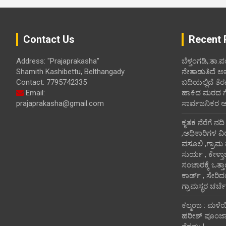
Contact Us
Recent 
Address: "Prajaprakasha"
ಬೆಳ್ತಂಗಡಿ,:ತಾ.
Shamith Kashibettu, Belthangady
ನೇತಾಡುತಿದೆ ಅ
Contact: 7795742335
ಬದಿಯಲ್ಲಿದೆ ತೆರ
Email:
ಹಾಕಿದ ಮರದ ಗೆಲ್ಲ
prajaprakasha@gmail.com
ಸಾರ್ವಜನಿಕರ 
ಕೃತಕ ನೆರೆಗೆ ನದ
,ಅಧಿಕಾರಿಗಳ ವಿ
ವಸೂಲಿ ,ಗ್ರಾಮ
ಸುರ್ಯ , ಕೇಳ್ತ
ಸಂಚಾರಕ್ಕೆ ಒತ್
ಕಾರ್ಡ್ , ಸೇರಿ
ಗ್ರಾಮಸ್ಥರ ಚರ್ಚೆ
ಕಲ್ಮಂಜ : ಮಳೆ
ಹರೀಶ್ ಪೂಂಜಾ ಭ