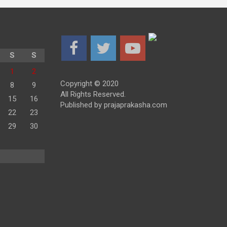
S
S
1
2
Copyright © 2020
8
9
All Rights Reserved.
15
16
Published by prajaprakasha.com
22
23
29
30