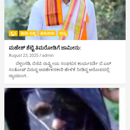
ಕ್ರೈಂ
ತಾಜಾ ಸುದ್ದಿ
ತುಳುನಾಡು
ರಾಜ್ಯ
ಮಹೇಶ್ ಶೆಟ್ಟಿ ತಿಮರೋಡಿಗೆ ಜಾಮೀನು:
August 23, 2025
admin
ಬೆಳ್ತಂಗಡಿ; ಬಿಜೆಪಿ ರಾಷ್ಟ್ರೀಯ ಸಂಘಟನ ಕಾರ್ಯದರ್ಶಿ ಬಿ.ಎಲ್‌.
ಸಂತೋಷ್‌ ವಿರುದ್ಧ ಅವಹೇಳನಕಾರಿ ಹೇಳಿಕೆ ನೀಡಿದ್ದ ಆರೋಪದಲ್ಲಿ
ನ್ಯಾಯಾಂಗ…