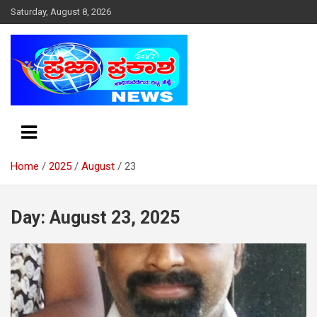
S
Saturday, August 8, 2026
k
i
p
t
o
c
o
n
t
e
Home
2025
August
23
n
t
Day: August 23, 2025