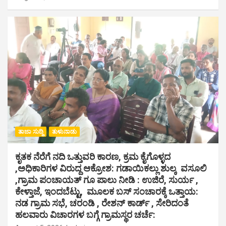
ತಾಜಾ ಸುದ್ದಿ
ತುಳುನಾಡು
ಕೃತಕ ನೆರೆಗೆ ನದಿ ಒತ್ತುವರಿ ಕಾರಣ, ಕ್ರಮ ಕೈಗೊಳ್ಳದ
,ಅಧಿಕಾರಿಗಳ ವಿರುದ್ದ ಆಕ್ರೋಶ: ಗಡಾಯಿಕಲ್ಲು ಶುಲ್ಕ ವಸೂಲಿ
,ಗ್ರಾಮ ಪಂಚಾಯತ್ ಗೂ ಪಾಲು ನೀಡಿ : ಉಜಿರೆ, ಸುರ್ಯ ,
ಕೇಳ್ತಾಜೆ, ಇಂದಬೆಟ್ಟು, ಮೂಲಕ ಬಸ್ ಸಂಚಾರಕ್ಕೆ ಒತ್ತಾಯ:
ನಡ ಗ್ರಾಮ ಸಭೆ, ಚರಂಡಿ , ರೇಶನ್ ಕಾರ್ಡ್ , ಸೇರಿದಂತೆ
ಹಲವಾರು ವಿಚಾರಗಳ ಬಗ್ಗೆ ಗ್ರಾಮಸ್ಥರ ಚರ್ಚೆ: