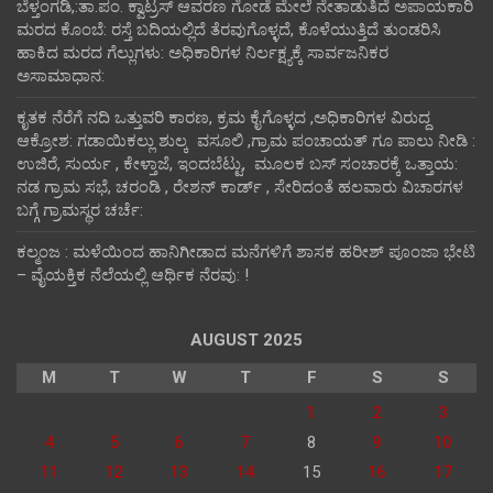
ಬೆಳ್ತಂಗಡಿ,:ತಾ.ಪಂ‌. ಕ್ವಾಟ್ರಸ್ ಆವರಣ ಗೋಡೆ ಮೇಲೆ ನೇತಾಡುತಿದೆ ಅಪಾಯಕಾರಿ
ಮರದ ಕೊಂಬೆ: ರಸ್ತೆ ಬದಿಯಲ್ಲಿದೆ ತೆರವುಗೊಳ್ಳದೆ, ಕೊಳೆಯುತ್ತಿದೆ ತುಂಡರಿಸಿ
ಹಾಕಿದ ಮರದ ಗೆಲ್ಲುಗಳು: ಅಧಿಕಾರಿಗಳ ನಿರ್ಲಕ್ಷ್ಯಕ್ಕೆ ಸಾರ್ವಜನಿಕರ
ಅಸಾಮಾಧಾನ:
ಕೃತಕ ನೆರೆಗೆ ನದಿ ಒತ್ತುವರಿ ಕಾರಣ, ಕ್ರಮ ಕೈಗೊಳ್ಳದ ,ಅಧಿಕಾರಿಗಳ ವಿರುದ್ದ
ಆಕ್ರೋಶ: ಗಡಾಯಿಕಲ್ಲು ಶುಲ್ಕ ವಸೂಲಿ ,ಗ್ರಾಮ ಪಂಚಾಯತ್ ಗೂ ಪಾಲು ನೀಡಿ :
ಉಜಿರೆ, ಸುರ್ಯ , ಕೇಳ್ತಾಜೆ, ಇಂದಬೆಟ್ಟು, ಮೂಲಕ ಬಸ್ ಸಂಚಾರಕ್ಕೆ ಒತ್ತಾಯ:
ನಡ ಗ್ರಾಮ ಸಭೆ, ಚರಂಡಿ , ರೇಶನ್ ಕಾರ್ಡ್ , ಸೇರಿದಂತೆ ಹಲವಾರು ವಿಚಾರಗಳ
ಬಗ್ಗೆ ಗ್ರಾಮಸ್ಥರ ಚರ್ಚೆ:
ಕಲ್ಮಂಜ : ಮಳೆಯಿಂದ ಹಾನಿಗೀಡಾದ ಮನೆಗಳಿಗೆ ಶಾಸಕ ಹರೀಶ್ ಪೂಂಜಾ ಭೇಟಿ
– ವೈಯಕ್ತಿಕ ನೆಲೆಯಲ್ಲಿ ಆರ್ಥಿಕ‌ ನೆರವು: !
AUGUST 2025
M
T
W
T
F
S
S
1
2
3
4
5
6
7
8
9
10
11
12
13
14
15
16
17