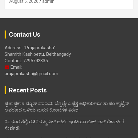
August 5, 2026
admin
Contact Us
Address: "Prajaprakasha"
Shamith Kashibettu, Belthangady
Contact: 7795742335
Email:
prajaprakasha@gmail.com
Recent Posts
ಪ್ರಜಾಪ್ರಕಾಶ ನ್ಯೂಸ್ ವರದಿಯ ಬೆನ್ನಲ್ಲೇ ಎಚ್ಚೆತ್ತ ಅಧಿಕಾರಿಗಳು: ತಾ.ಪಂ ಕ್ವಾಟ್ರಸ್
ಆವರಣದ ಬಳಿಯ ಮರದ ಕೊಂಬೆಗಳ ತೆರವು:
ಸಿಂಧೂರ ಶೆಟ್ಟಿ ರಚಿಸಿದ ಸ್ಕ್ರಿಬಲ್ ಆರ್ಟ್ ಇಂಡಿಯಾ ಬುಕ್ ಆಪ್ ರೆಕಾರ್ಡ್‌ಗೆ
ಸೇರ್ಪಡೆ: