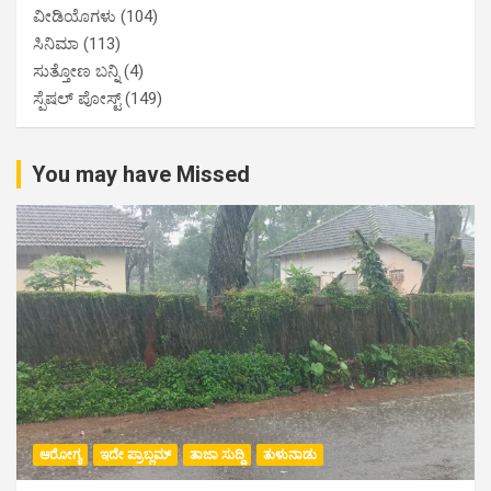
ವೀಡಿಯೊಗಳು
(104)
ಸಿನಿಮಾ
(113)
ಸುತ್ತೋಣ ಬನ್ನಿ
(4)
ಸ್ಪೆಷಲ್ ಪೋಸ್ಟ್
(149)
You may have Missed
ಆರೋಗ್ಯ
ಇದೇ ಪ್ರಾಬ್ಲಮ್
ತಾಜಾ ಸುದ್ದಿ
ತುಳುನಾಡು