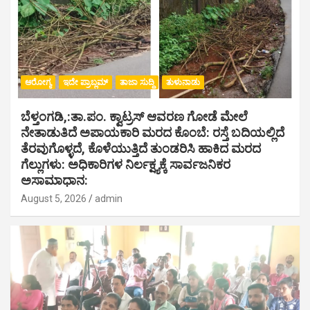
ಆರೋಗ್ಯ
ಇದೇ ಪ್ರಾಬ್ಲಮ್
ತಾಜಾ ಸುದ್ದಿ
ತುಳುನಾಡು
ಬೆಳ್ತಂಗಡಿ,:ತಾ.ಪಂ‌. ಕ್ವಾಟ್ರಸ್ ಆವರಣ ಗೋಡೆ ಮೇಲೆ
ನೇತಾಡುತಿದೆ ಅಪಾಯಕಾರಿ ಮರದ ಕೊಂಬೆ: ರಸ್ತೆ ಬದಿಯಲ್ಲಿದೆ
ತೆರವುಗೊಳ್ಳದೆ, ಕೊಳೆಯುತ್ತಿದೆ ತುಂಡರಿಸಿ ಹಾಕಿದ ಮರದ
ಗೆಲ್ಲುಗಳು: ಅಧಿಕಾರಿಗಳ ನಿರ್ಲಕ್ಷ್ಯಕ್ಕೆ ಸಾರ್ವಜನಿಕರ
ಅಸಾಮಾಧಾನ:
August 5, 2026
admin