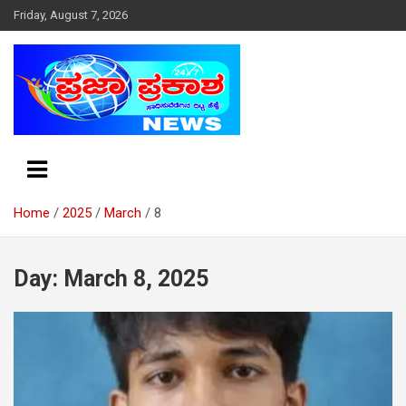
S
Friday, August 7, 2026
k
i
p
t
o
c
o
n
t
e
Home
2025
March
8
n
t
Day: March 8, 2025