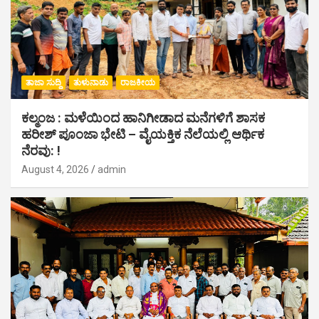
ತಾಜಾ ಸುದ್ದಿ
ತುಳುನಾಡು
ರಾಜಕೀಯ
ಕಲ್ಮಂಜ : ಮಳೆಯಿಂದ ಹಾನಿಗೀಡಾದ ಮನೆಗಳಿಗೆ ಶಾಸಕ
ಹರೀಶ್ ಪೂಂಜಾ ಭೇಟಿ – ವೈಯಕ್ತಿಕ ನೆಲೆಯಲ್ಲಿ ಆರ್ಥಿಕ‌
ನೆರವು: !
August 4, 2026
admin