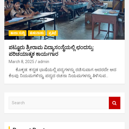
ತಾಜಾ ಸುದ್ದಿ
ತುಳುನಾಡು
ಪ್ರತಿಭೆ
ಪಟ್ಟೂರು ಶ್ರೀರಾಮ ವಿದ್ಯಾಸಂಸ್ಥೆಯಲ್ಲಿ ಛಂದಸ್ಸು:
ಪರಿಚಯಾತ್ಮಕ ಕಾರ್ಯಗಾರ
March 8, 2025
admin
ಕೊಕ್ಕಡ: ಕನ್ನಡ ಭಾಷೆಯಲ್ಲಿ ಪದ್ಯಗಳನ್ನು ರಚಿಸುವಾಗ ಅದರದೇ ಆದ
ಕೆಲವು ನಿಯಮಗಳಿದ್ದು, ಪದ್ಯದ ರಚನಾ ನಿಯಮಗಳನ್ನು ತಿಳಿಸುವ…
S
e
a
r
c