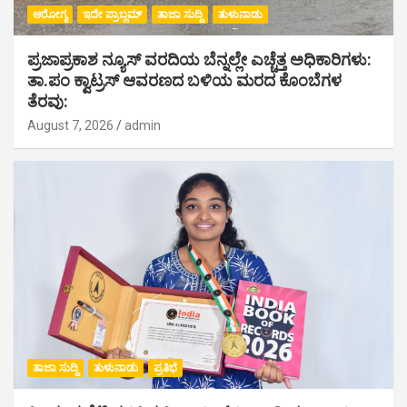
ಆರೋಗ್ಯ
ಇದೇ ಪ್ರಾಬ್ಲಮ್
ತಾಜಾ ಸುದ್ದಿ
ತುಳುನಾಡು
ಪ್ರಜಾಪ್ರಕಾಶ ನ್ಯೂಸ್ ವರದಿಯ ಬೆನ್ನಲ್ಲೇ ಎಚ್ಚೆತ್ತ ಅಧಿಕಾರಿಗಳು:
ತಾ.ಪಂ ಕ್ವಾಟ್ರಸ್ ಆವರಣದ ಬಳಿಯ ಮರದ ಕೊಂಬೆಗಳ
ತೆರವು:
August 7, 2026
admin
ತಾಜಾ ಸುದ್ದಿ
ತುಳುನಾಡು
ಪ್ರತಿಭೆ