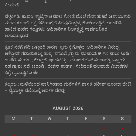
ಸೇರ್ಪಡೆ:
ಬೆಳ್ತಂಗಡಿ,:ತಾ.ಪಂ‌. ಕ್ವಾಟ್ರಸ್ ಆವರಣ ಗೋಡೆ ಮೇಲೆ ನೇತಾಡುತಿದೆ ಅಪಾಯಕಾರಿ
ಮರದ ಕೊಂಬೆ: ರಸ್ತೆ ಬದಿಯಲ್ಲಿದೆ ತೆರವುಗೊಳ್ಳದೆ, ಕೊಳೆಯುತ್ತಿದೆ ತುಂಡರಿಸಿ
ಹಾಕಿದ ಮರದ ಗೆಲ್ಲುಗಳು: ಅಧಿಕಾರಿಗಳ ನಿರ್ಲಕ್ಷ್ಯಕ್ಕೆ ಸಾರ್ವಜನಿಕರ
ಅಸಾಮಾಧಾನ:
ಕೃತಕ ನೆರೆಗೆ ನದಿ ಒತ್ತುವರಿ ಕಾರಣ, ಕ್ರಮ ಕೈಗೊಳ್ಳದ ,ಅಧಿಕಾರಿಗಳ ವಿರುದ್ದ
ಆಕ್ರೋಶ: ಗಡಾಯಿಕಲ್ಲು ಶುಲ್ಕ ವಸೂಲಿ ,ಗ್ರಾಮ ಪಂಚಾಯತ್ ಗೂ ಪಾಲು ನೀಡಿ :
ಉಜಿರೆ, ಸುರ್ಯ , ಕೇಳ್ತಾಜೆ, ಇಂದಬೆಟ್ಟು, ಮೂಲಕ ಬಸ್ ಸಂಚಾರಕ್ಕೆ ಒತ್ತಾಯ:
ನಡ ಗ್ರಾಮ ಸಭೆ, ಚರಂಡಿ , ರೇಶನ್ ಕಾರ್ಡ್ , ಸೇರಿದಂತೆ ಹಲವಾರು ವಿಚಾರಗಳ
ಬಗ್ಗೆ ಗ್ರಾಮಸ್ಥರ ಚರ್ಚೆ:
ಕಲ್ಮಂಜ : ಮಳೆಯಿಂದ ಹಾನಿಗೀಡಾದ ಮನೆಗಳಿಗೆ ಶಾಸಕ ಹರೀಶ್ ಪೂಂಜಾ ಭೇಟಿ
– ವೈಯಕ್ತಿಕ ನೆಲೆಯಲ್ಲಿ ಆರ್ಥಿಕ‌ ನೆರವು: !
AUGUST 2026
M
T
W
T
F
S
S
1
2