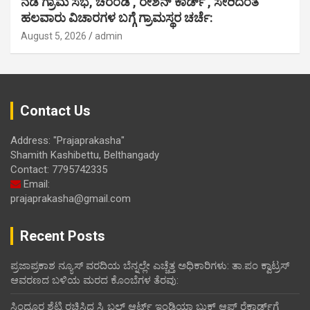
ನಡ ಗ್ರಾಮ ಸಭೆ, ಚರಂಡಿ , ರೇಶನ್ ಕಾರ್ಡ್ , ಸೇರಿದಂತೆ
ಹಲವಾರು ವಿಚಾರಗಳ ಬಗ್ಗೆ ಗ್ರಾಮಸ್ಥರ ಚರ್ಚೆ:
August 5, 2026
admin
Contact Us
Address: "Prajaprakasha"
Shamith Kashibettu, Belthangady
Contact: 7795742335
Email:
prajaprakasha@gmail.com
Recent Posts
ಪ್ರಜಾಪ್ರಕಾಶ ನ್ಯೂಸ್ ವರದಿಯ ಬೆನ್ನಲ್ಲೇ ಎಚ್ಚೆತ್ತ ಅಧಿಕಾರಿಗಳು: ತಾ.ಪಂ ಕ್ವಾಟ್ರಸ್
ಆವರಣದ ಬಳಿಯ ಮರದ ಕೊಂಬೆಗಳ ತೆರವು:
ಸಿಂಧೂರ ಶೆಟ್ಟಿ ರಚಿಸಿದ ಸ್ಕ್ರಿಬಲ್ ಆರ್ಟ್ ಇಂಡಿಯಾ ಬುಕ್ ಆಪ್ ರೆಕಾರ್ಡ್‌ಗೆ