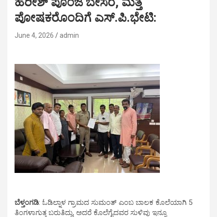
ಹರೀಶ್ ಪೂಂಜ ಬೇಸರ, ಮತ್ತೆ
ಪೋಷಕರೊಂದಿಗೆ ಎಸ್.ಪಿ‌.ಭೇಟಿ:
June 4, 2026
admin
ಬೆಳ್ತಂಗಡಿ
: ಓಡಿಲ್ನಾಳ ಗ್ರಾಮದ ಸುಮಂತ್ ಎಂಬ ಬಾಲಕ ಕೊಲೆಯಾಗಿ 5
ತಿಂಗಳಾಗುತ್ತ ಬರುತಿದ್ದು, ಅದರೆ ಕೊಲೆಗೈದವರ ಸುಳಿವು ಇನ್ನೂ