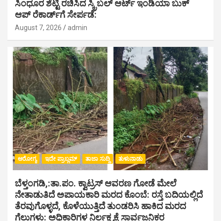
ಸಿಂಧೂರ ಶೆಟ್ಟಿ ರಚಿಸಿದ ಸ್ಕ್ರಿಬಲ್ ಆರ್ಟ್ ಇಂಡಿಯಾ ಬುಕ್
ಆಪ್ ರೆಕಾರ್ಡ್‌ಗೆ ಸೇರ್ಪಡೆ:
August 7, 2026
admin
ಆರೋಗ್ಯ
ಇದೇ ಪ್ರಾಬ್ಲಮ್
ತಾಜಾ ಸುದ್ದಿ
ತುಳುನಾಡು
ಬೆಳ್ತಂಗಡಿ,:ತಾ.ಪಂ‌. ಕ್ವಾಟ್ರಸ್ ಆವರಣ ಗೋಡೆ ಮೇಲೆ
ನೇತಾಡುತಿದೆ ಅಪಾಯಕಾರಿ ಮರದ ಕೊಂಬೆ: ರಸ್ತೆ ಬದಿಯಲ್ಲಿದೆ
ತೆರವುಗೊಳ್ಳದೆ, ಕೊಳೆಯುತ್ತಿದೆ ತುಂಡರಿಸಿ ಹಾಕಿದ ಮರದ
ಗೆಲ್ಲುಗಳು: ಅಧಿಕಾರಿಗಳ ನಿರ್ಲಕ್ಷ್ಯಕ್ಕೆ ಸಾರ್ವಜನಿಕರ