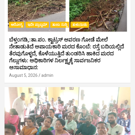
ಆರೋಗ್ಯ
ಇದೇ ಪ್ರಾಬ್ಲಮ್
ತಾಜಾ ಸುದ್ದಿ
ತುಳುನಾಡು
ಬೆಳ್ತಂಗಡಿ,:ತಾ.ಪಂ‌. ಕ್ವಾಟ್ರಸ್ ಆವರಣ ಗೋಡೆ ಮೇಲೆ
ನೇತಾಡುತಿದೆ ಅಪಾಯಕಾರಿ ಮರದ ಕೊಂಬೆ: ರಸ್ತೆ ಬದಿಯಲ್ಲಿದೆ
ತೆರವುಗೊಳ್ಳದೆ, ಕೊಳೆಯುತ್ತಿದೆ ತುಂಡರಿಸಿ ಹಾಕಿದ ಮರದ
ಗೆಲ್ಲುಗಳು: ಅಧಿಕಾರಿಗಳ ನಿರ್ಲಕ್ಷ್ಯಕ್ಕೆ ಸಾರ್ವಜನಿಕರ
ಅಸಾಮಾಧಾನ:
August 5, 2026
admin