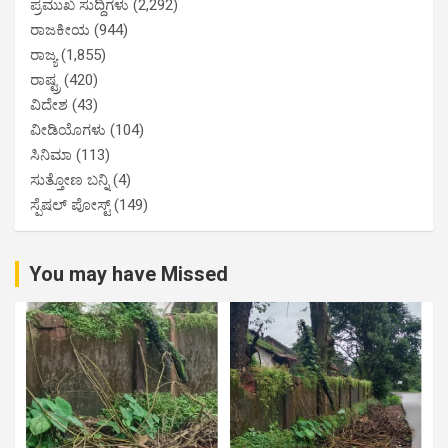
ಪ್ರಮುಖ ಸುದ್ದಿಗಳು
(2,292)
ರಾಜಕೀಯ
(944)
ರಾಜ್ಯ
(1,855)
ರಾಷ್ಟ್ರ
(420)
ವಿದೇಶ
(43)
ವೀಡಿಯೊಗಳು
(104)
ಸಿನಿಮಾ
(113)
ಸುತ್ತೋಣ ಬನ್ನಿ
(4)
ಸ್ಪೆಷಲ್ ಪೋಸ್ಟ್
(149)
You may have Missed