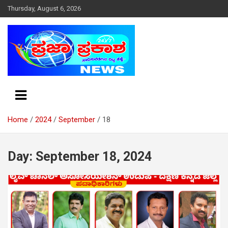
S
Thursday, August 6, 2026
k
i
p
t
o
c
o
n
t
e
Home
2024
September
18
n
t
Day: September 18, 2024