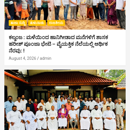
ತಾಜಾ ಸುದ್ದಿ
ತುಳುನಾಡು
ರಾಜಕೀಯ
ಕಲ್ಮಂಜ : ಮಳೆಯಿಂದ ಹಾನಿಗೀಡಾದ ಮನೆಗಳಿಗೆ ಶಾಸಕ
ಹರೀಶ್ ಪೂಂಜಾ ಭೇಟಿ – ವೈಯಕ್ತಿಕ ನೆಲೆಯಲ್ಲಿ ಆರ್ಥಿಕ‌
ನೆರವು: !
August 4, 2026
admin