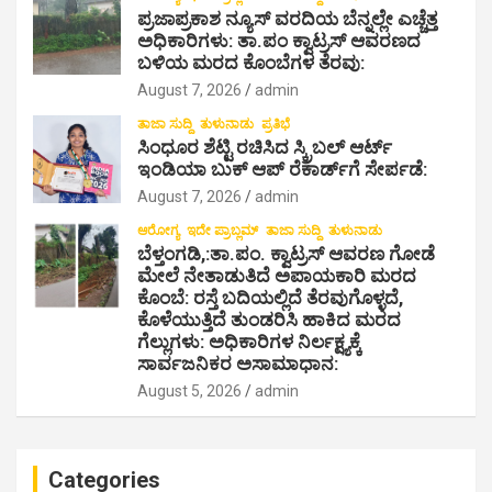
ಪ್ರಜಾಪ್ರಕಾಶ ನ್ಯೂಸ್ ವರದಿಯ ಬೆನ್ನಲ್ಲೇ ಎಚ್ಚೆತ್ತ
i
ಅಧಿಕಾರಿಗಳು: ತಾ.ಪಂ ಕ್ವಾಟ್ರಸ್ ಆವರಣದ
g
ಬಳಿಯ ಮರದ ಕೊಂಬೆಗಳ ತೆರವು:
August 7, 2026
admin
a
ತಾಜಾ ಸುದ್ದಿ
ತುಳುನಾಡು
ಪ್ರತಿಭೆ
t
ಸಿಂಧೂರ ಶೆಟ್ಟಿ ರಚಿಸಿದ ಸ್ಕ್ರಿಬಲ್ ಆರ್ಟ್
i
ಇಂಡಿಯಾ ಬುಕ್ ಆಪ್ ರೆಕಾರ್ಡ್‌ಗೆ ಸೇರ್ಪಡೆ:
August 7, 2026
admin
o
ಆರೋಗ್ಯ
ಇದೇ ಪ್ರಾಬ್ಲಮ್
ತಾಜಾ ಸುದ್ದಿ
ತುಳುನಾಡು
n
ಬೆಳ್ತಂಗಡಿ,:ತಾ.ಪಂ‌. ಕ್ವಾಟ್ರಸ್ ಆವರಣ ಗೋಡೆ
ಮೇಲೆ ನೇತಾಡುತಿದೆ ಅಪಾಯಕಾರಿ ಮರದ
ಕೊಂಬೆ: ರಸ್ತೆ ಬದಿಯಲ್ಲಿದೆ ತೆರವುಗೊಳ್ಳದೆ,
ಕೊಳೆಯುತ್ತಿದೆ ತುಂಡರಿಸಿ ಹಾಕಿದ ಮರದ
ಗೆಲ್ಲುಗಳು: ಅಧಿಕಾರಿಗಳ ನಿರ್ಲಕ್ಷ್ಯಕ್ಕೆ
ಸಾರ್ವಜನಿಕರ ಅಸಾಮಾಧಾನ:
August 5, 2026
admin
Categories