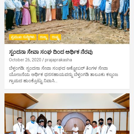
ಪ್ರಮುಖ ಸುದ್ದಿಗಳು
ರಾಜ್ಯ
ರಾಷ್ಟ್ರ
ಸ್ಪಂದನಾ ಸೇವಾ ಸಂಘ ದಿಂದ ಅರ್ಥಿಕ ನೆರವು
October 26, 2020
prajaprakasha
ಬೆಳ್ತಂಗಡಿ: ಸ್ಪಂದನಾ ಸೇವಾ ಸಂಘದ ಅಕ್ಟೋಬರ್ ತಿಂಗಳ ಸೇವಾ
ಯೋಜನೆಯ ಅರ್ಥಿಕ ಧನಸಹಾಯವನ್ನು ಬೆಳ್ತಂಗಡಿ ತಾಲೂಕು ಕಲ್ಮಂಜ
ಗ್ರಾಮದ ಹುಂಕ್ರೊಟ್ಟು ನಿವಾಸಿ…