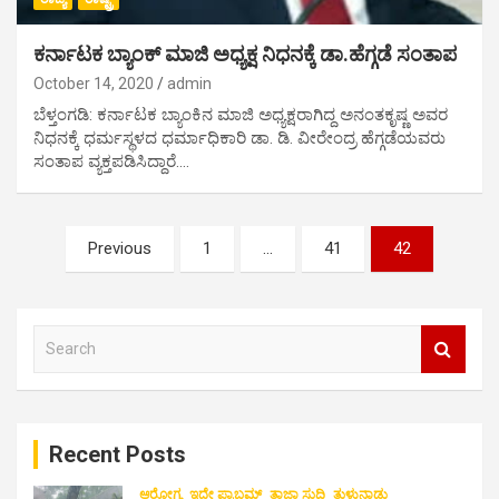
ಕರ್ನಾಟಕ ಬ್ಯಾಂಕ್ ಮಾಜಿ ಅಧ್ಯಕ್ಷ ನಿಧನಕ್ಕೆ ಡಾ.ಹೆಗ್ಗಡೆ ಸಂತಾಪ
October 14, 2020
admin
ಬೆಳ್ತಂಗಡಿ: ಕರ್ನಾಟಕ ಬ್ಯಾಂಕಿನ ಮಾಜಿ ಅಧ್ಯಕ್ಷರಾಗಿದ್ದ ಅನಂತಕೃಷ್ಣ ಅವರ
ನಿಧನಕ್ಕೆ ಧರ್ಮಸ್ಥಳದ ಧರ್ಮಾಧಿಕಾರಿ ಡಾ. ಡಿ. ವೀರೇಂದ್ರ ಹೆಗ್ಗಡೆಯವರು
ಸಂತಾಪ ವ್ಯಕ್ತಪಡಿಸಿದ್ದಾರೆ.…
P
Previous
1
…
41
42
o
s
S
t
e
s
a
r
n
c
a
Recent Posts
h
v
ಆರೋಗ್ಯ
ಇದೇ ಪ್ರಾಬ್ಲಮ್
ತಾಜಾ ಸುದ್ದಿ
ತುಳುನಾಡು