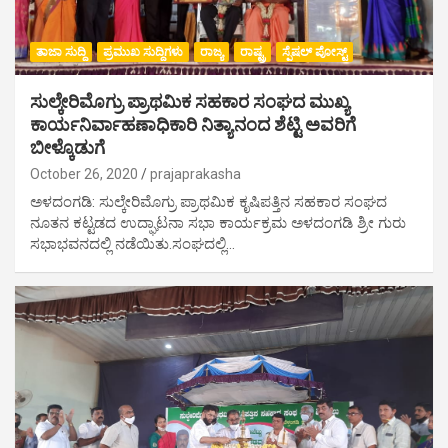
ತಾಜಾ ಸುದ್ದಿ
ಪ್ರಮುಖ ಸುದ್ದಿಗಳು
ರಾಜ್ಯ
ರಾಷ್ಟ್ರ
ಸ್ಪೆಷಲ್ ಪೋಸ್ಟ್
ಸುಲ್ಕೇರಿಮೊಗ್ರು ಪ್ರಾಥಮಿಕ ಸಹಕಾರ ಸಂಘದ ಮುಖ್ಯ
ಕಾರ್ಯನಿರ್ವಾಹಣಾಧಿಕಾರಿ ನಿತ್ಯಾನಂದ ಶೆಟ್ಟಿ ಅವರಿಗೆ
ಬೀಳ್ಕೊಡುಗೆ
October 26, 2020
prajaprakasha
ಅಳದಂಗಡಿ: ಸುಲ್ಕೇರಿಮೊಗ್ರು ಪ್ರಾಥಮಿಕ ಕೃಷಿಪತ್ತಿನ ಸಹಕಾರ ಸಂಘದ
ನೂತನ ಕಟ್ಟಡದ ಉದ್ಘಾಟನಾ ಸಭಾ ಕಾರ್ಯಕ್ರಮ ಅಳದಂಗಡಿ ಶ್ರೀ ಗುರು
ಸಭಾಭವನದಲ್ಲಿ ನಡೆಯಿತು.ಸಂಘದಲ್ಲಿ…