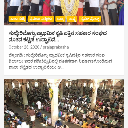
ತಾಜಾ ಸುದ್ದಿ
ಪ್ರಮುಖ ಸುದ್ದಿಗಳು
ರಾಜ್ಯ
ರಾಷ್ಟ್ರ
ಸ್ಪೆಷಲ್ ಪೋಸ್ಟ್
ಸುಲ್ಕೇರಿಮೊಗ್ರು ಪ್ರಾಥಮಿಕ ಕೃಷಿ ಪತ್ತಿನ ಸಹಕಾರ ಸಂಘದ
ನೂತನ ಕಟ್ಟಡ ಉದ್ಘಾಟನೆ…
October 26, 2020
prajaprakasha
ಬೆಳ್ತಂಗಡಿ : ಸುಲ್ಕೇರಿಮೊಗ್ರು ಪ್ರಾಥಮಿಕ ಕೃಷಿಪತ್ತಿನ ಸಹಕಾರ ಸಂಘ
ಶಿರ್ಲಾಲು ಇದರ ನಡಿಬೆಟ್ಟುವಿನಲ್ಲಿ ನೂತನವಾಗಿ ನಿರ್ಮಾಣಗೊಂಡಿರುವ
ಶಾಖಾ ಕಟ್ಟಡದ ಉದ್ಘಾಟನೆಯು ಅ.…