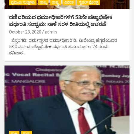
ಪ್ರಮುಖ ಸುದ್ದಿಗಳು
ರಾಜ್ಯ
ರಾಷ್ಟ್ರ
ವಿದೇಶ
ಸ್ಪೆಷಲ್ ಪೋಸ್ಟ್
ದಣಿವರಿಯದ ಧರ್ಮಾಧಿಕಾರಿಗಳಿಗೆ 53ನೇ ಪಟ್ಟಾಭಿಷೇಕ
ವರ್ಧಂತಿ ಸಂಭ್ರಮ: ನಾಳೆ ಸರಳ ರೀತಿಯಲ್ಲಿ ಆಚರಣೆ
October 23, 2020
admin
ಬೆಳ್ತಂಗಡಿ: ಧರ್ಮಸ್ಥಳದ ಧರ್ಮಾಧಿಕಾರಿ ಡಿ. ವೀರೇಂದ್ರ ಹೆಗ್ಗಡೆಯವರ
53ನೆ ವರ್ಷದ ಪಟ್ಟಾಭಿಷೇಕ ವರ್ಧಂತಿ ಸಮಾರಂಭ ಅ 24 ರಂದು
ಶನಿವಾರ…
ರಾಜ್ಯ
ರಾಷ್ಟ್ರ