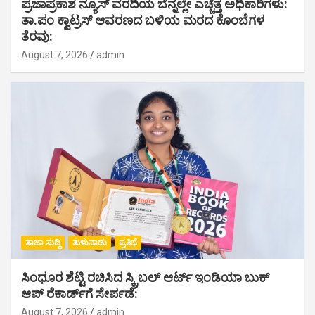
ಪ್ರಜಾಪ್ರಕಾಶ ನ್ಯೂಸ್ ವರದಿಯ ಬೆನ್ನಲ್ಲೇ ಎಚ್ಚೆತ್ತ ಅಧಿಕಾರಿಗಳು:
ತಾ.ಪಂ ಕ್ವಾಟ್ರಸ್ ಆವರಣದ ಬಳಿಯ ಮರದ ಕೊಂಬೆಗಳ
ತೆರವು:
August 7, 2026
admin
ತಾಜಾ ಸುದ್ದಿ
ತುಳುನಾಡು
ಪ್ರತಿಭೆ
ಸಿಂಧೂರ ಶೆಟ್ಟಿ ರಚಿಸಿದ ಸ್ಕ್ರಿಬಲ್ ಆರ್ಟ್ ಇಂಡಿಯಾ ಬುಕ್
ಆಪ್ ರೆಕಾರ್ಡ್‌ಗೆ ಸೇರ್ಪಡೆ:
August 7, 2026
admin