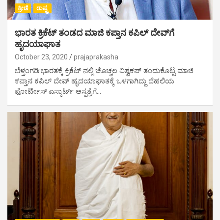
ಕ್ರೀಡೆ
ರಾಷ್ಟ್ರ
ಭಾರತ ಕ್ರಿಕೆಟ್ ತಂಡದ ಮಾಜಿ ಕಪ್ತಾನ ಕಪಿಲ್ ದೇವ್​ಗೆ
ಹೃದಯಾಘಾತ
October 23, 2020
prajaprakasha
ಬೆಳ್ತಂಗಡಿ:ಭಾರತಕ್ಕೆ ಕ್ರಿಕೆಟ್ ನಲ್ಲಿ ಚೊಚ್ಚಲ ವಿಶ್ವಕಪ್ ತಂದುಕೊಟ್ಟ ಮಾಜಿ
ಕಪ್ತಾನ ಕಪಿಲ್ ದೇವ್ ಹೃದಯಾಘಾತಕ್ಕೆ ಒಳಗಾಗಿದ್ದು ದೆಹಲಿಯ
ಫೋರ್ಟೀಸ್ ಎಸ್ಕಾರ್ಟ್ ಆಸ್ಪತ್ರೆಗೆ…