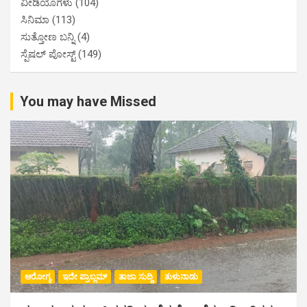
ವೀಡಿಯೊಗಳು
(104)
ಸಿನಿಮಾ
(113)
ಸುತ್ತೋಣ ಬನ್ನಿ
(4)
ಸ್ಪೆಷಲ್ ಪೋಸ್ಟ್
(149)
You may have Missed
ಆರೋಗ್ಯ
ಇದೇ ಪ್ರಾಬ್ಲಮ್
ತಾಜಾ ಸುದ್ದಿ
ತುಳುನಾಡು