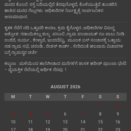
ಮರದ ಕೊಂಬೆ: ರಸ್ತೆ ಬದಿಯಲ್ಲಿದೆ ತೆರವುಗೊಳ್ಳದೆ, ಕೊಳೆಯುತ್ತಿದೆ ತುಂಡರಿಸಿ
ಹಾಕಿದ ಮರದ ಗೆಲ್ಲುಗಳು: ಅಧಿಕಾರಿಗಳ ನಿರ್ಲಕ್ಷ್ಯಕ್ಕೆ ಸಾರ್ವಜನಿಕರ
ಅಸಾಮಾಧಾನ:
ಕೃತಕ ನೆರೆಗೆ ನದಿ ಒತ್ತುವರಿ ಕಾರಣ, ಕ್ರಮ ಕೈಗೊಳ್ಳದ ,ಅಧಿಕಾರಿಗಳ ವಿರುದ್ದ
ಆಕ್ರೋಶ: ಗಡಾಯಿಕಲ್ಲು ಶುಲ್ಕ ವಸೂಲಿ ,ಗ್ರಾಮ ಪಂಚಾಯತ್ ಗೂ ಪಾಲು ನೀಡಿ :
ಉಜಿರೆ, ಸುರ್ಯ , ಕೇಳ್ತಾಜೆ, ಇಂದಬೆಟ್ಟು, ಮೂಲಕ ಬಸ್ ಸಂಚಾರಕ್ಕೆ ಒತ್ತಾಯ:
ನಡ ಗ್ರಾಮ ಸಭೆ, ಚರಂಡಿ , ರೇಶನ್ ಕಾರ್ಡ್ , ಸೇರಿದಂತೆ ಹಲವಾರು ವಿಚಾರಗಳ
ಬಗ್ಗೆ ಗ್ರಾಮಸ್ಥರ ಚರ್ಚೆ:
ಕಲ್ಮಂಜ : ಮಳೆಯಿಂದ ಹಾನಿಗೀಡಾದ ಮನೆಗಳಿಗೆ ಶಾಸಕ ಹರೀಶ್ ಪೂಂಜಾ ಭೇಟಿ
– ವೈಯಕ್ತಿಕ ನೆಲೆಯಲ್ಲಿ ಆರ್ಥಿಕ‌ ನೆರವು: !
AUGUST 2026
M
T
W
T
F
S
S
1
2
3
4
5
6
7
8
9
10
11
12
13
14
15
16
17
18
19
20
21
22
23