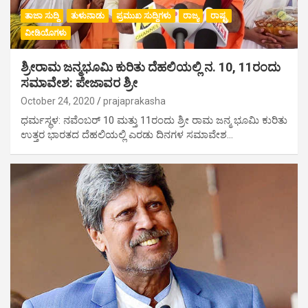
ತಾಜಾ ಸುದ್ದಿ
ತುಳುನಾಡು
ಪ್ರಮುಖ ಸುದ್ದಿಗಳು
ರಾಜ್ಯ
ರಾಷ್ಟ್ರ
ವೀಡಿಯೊಗಳು
ಶ್ರೀರಾಮ ಜನ್ಮಭೂಮಿ ಕುರಿತು ದೆಹಲಿಯಲ್ಲಿ ನ. 10, 11ರಂದು
ಸಮಾವೇಶ: ಪೇಜಾವರ ಶ್ರೀ
October 24, 2020
prajaprakasha
ಧರ್ಮಸ್ಥಳ: ನವೆಂಬರ್ 10 ಮತ್ತು 11ರಂದು ಶ್ರೀ ರಾಮ ಜನ್ಮ ಭೂಮಿ ಕುರಿತು
ಉತ್ತರ ಭಾರತದ ದೆಹಲಿಯಲ್ಲಿ ಎರಡು ದಿನಗಳ ಸಮಾವೇಶ…