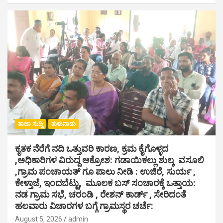
ತಾಜಾ ಸುದ್ದಿ
ತುಳುನಾಡು
ಕೃತಕ ನೆರೆಗೆ ನದಿ ಒತ್ತುವರಿ ಕಾರಣ, ಕ್ರಮ ಕೈಗೊಳ್ಳದ
,ಅಧಿಕಾರಿಗಳ ವಿರುದ್ದ ಆಕ್ರೋಶ: ಗಡಾಯಿಕಲ್ಲು ಶುಲ್ಕ ವಸೂಲಿ
,ಗ್ರಾಮ ಪಂಚಾಯತ್ ಗೂ ಪಾಲು ನೀಡಿ : ಉಜಿರೆ, ಸುರ್ಯ ,
ಕೇಳ್ತಾಜೆ, ಇಂದಬೆಟ್ಟು, ಮೂಲಕ ಬಸ್ ಸಂಚಾರಕ್ಕೆ ಒತ್ತಾಯ:
ನಡ ಗ್ರಾಮ ಸಭೆ, ಚರಂಡಿ , ರೇಶನ್ ಕಾರ್ಡ್ , ಸೇರಿದಂತೆ
ಹಲವಾರು ವಿಚಾರಗಳ ಬಗ್ಗೆ ಗ್ರಾಮಸ್ಥರ ಚರ್ಚೆ:
August 5, 2026
admin