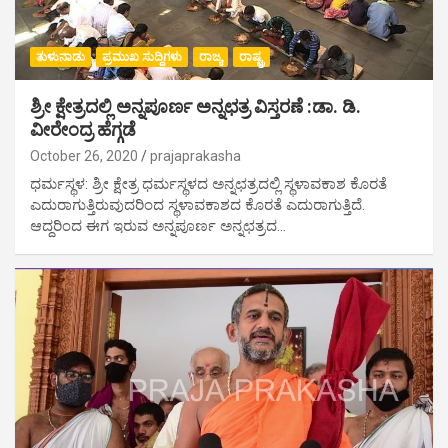
ತುಳುನಾಡು
ಪ್ರಮುಖ ಸುದ್ದಿಗಳು
ರಾಜ್ಯ
ರಾಷ್ಟ್ರ
ಶ್ರೀ ಕ್ಷೇತ್ರದಲ್ಲಿ ‌ಅನ್ನಪೂರ್ಣ ಅನ್ನಛತ್ರ ವಿಸ್ತರಣೆ :ಡಾ. ಡಿ.
ವೀರೇಂದ್ರ ಹೆಗ್ಗಡೆ
October 26, 2020
prajaprakasha
ಧರ್ಮಸ್ಥಳ: ಶ್ರೀ ಕ್ಷೇತ್ರ ಧರ್ಮಸ್ಥಳದ ಅನ್ನಛತ್ರದಲ್ಲಿ ಸ್ಥಳಾವಕಾಶ ಕೊರತೆ
ಎದುರಾಗುತ್ತಿರುವುದರಿಂದ ಸ್ಥಳಾವಕಾಶದ ಕೊರತೆ ಎದುರಾಗುತ್ತಿದೆ.
ಆದ್ದರಿಂದ ಈಗ ಇರುವ ಅನ್ನಪೂರ್ಣ ಅನ್ನಛತ್ರದ…