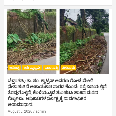
ಆರೋಗ್ಯ
ಇದೇ ಪ್ರಾಬ್ಲಮ್
ತಾಜಾ ಸುದ್ದಿ
ತುಳುನಾಡು
ಬೆಳ್ತಂಗಡಿ,:ತಾ.ಪಂ‌. ಕ್ವಾಟ್ರಸ್ ಆವರಣ ಗೋಡೆ ಮೇಲೆ
ನೇತಾಡುತಿದೆ ಅಪಾಯಕಾರಿ ಮರದ ಕೊಂಬೆ: ರಸ್ತೆ ಬದಿಯಲ್ಲಿದೆ
ತೆರವುಗೊಳ್ಳದೆ, ಕೊಳೆಯುತ್ತಿದೆ ತುಂಡರಿಸಿ ಹಾಕಿದ ಮರದ
ಗೆಲ್ಲುಗಳು: ಅಧಿಕಾರಿಗಳ ನಿರ್ಲಕ್ಷ್ಯಕ್ಕೆ ಸಾರ್ವಜನಿಕರ
ಅಸಾಮಾಧಾನ:
August 5, 2026
admin